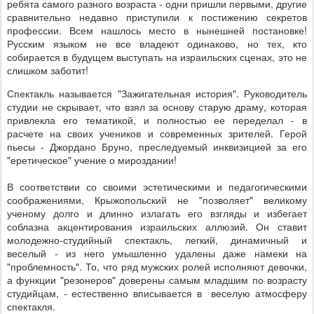
ребята самого разного возраста - одни пришли первыми, другие
сравнительно недавно приступили к постижению секретов
профессии. Всем нашлось место в нынешней постановке!
Русским языком не все владеют одинаково, но тех, кто
собирается в будущем выступать на израильских сценах, это не
слишком заботит!
Спектакль называется "Зажигательная история". Руководитель
студии не скрывает, что взял за основу старую драму, которая
привлекла его тематикой, и полностью ее переделал - в
расчете на своих учеников и современных зрителей. Герой
пьесы - Джордано Бруно, преследуемый инквизицией за его
"еретическое" учение о мироздании!
В соответствии со своими эстетическими и педагогическими
соображениями, Крыжопольский не "позволяет" великому
ученому долго и длинно излагать его взгляды и избегает
соблазна акцентирования израильских аллюзий. Он ставит
молодежно-студийный спектакль, легкий, динамичный и
веселый - из него умышленно удалены даже намеки на
"проблемность". То, что ряд мужских ролей исполняют девочки,
а функции "резонеров" доверены самым младшим по возрасту
студийцам, - естественно вписывается в веселую атмосферу
спектакля.