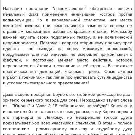
Название постановки "легкомысленно" обыгрывает весьма
печальный факт применения инквизицией костров против
вольнодумцев. Но в карнавальной стилистике нет места
жестоким казням: они симоволически заменены совсем не
страшным мельканием забавных красных опахал. Режиссеру
важней научить своих подопечных театру, а не политической
непримиримости. Поэтому - вопреки старинному правилу трех
единств - он выводит на сцену максимум персонажей,
придумывает для них эпизоды, не имеющие прямой связи с
фабулой, и постоянно меняет место действия, которое
переносится из Италии в соседние с ней страны. В спектакле
практически нет декораций, костюмов, грима. Юные актеры
играют в тренингах - так легче прочувствовать суть лицедейства
и условность театрального представления!
Даже в сцене прощания Бруно с его любимой режиссер не дает
зрителю серьезного повода для слез! Неожиданно звучат слова
из... "Юноны" и "Авось": "Я тебя никогда не забуду"! Конечно, у
исполнителей нет таких вокальных данных, как у Караченцова и
его партнерш по Ленкому, но неокрепшие голоса дуэта
подхватывает хор всех участников спектакля. В этом - полное
соответствие режиссерскому замыслу и студийному духу
постановки, а также обозначение связи с той культурой, которую