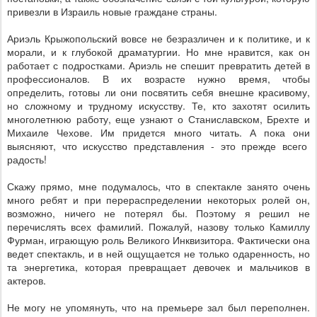
привезли в Израиль новые граждане страны.
Ариэль Крыжопольский вовсе не безразличен и к политике, и к
морали, и к глубокой драматургии. Но мне нравится, как он
работает с подростками. Ариэль не спешит превратить детей в
профессионалов. В их возрасте нужно время, чтобы
определить, готовы ли они посвятить себя внешне красивому,
но сложному и трудному искусству. Те, кто захотят осилить
многолетнюю работу, еще узнают о Станиславском, Брехте и
Михаиле Чехове. Им придется много читать. А пока они
выясняют, что искусство представления - это прежде всего
радость!
Скажу прямо, мне подумалось, что в спектакле занято очень
много ребят и при перераспределении некоторых ролей он,
возможно, ничего не потерял бы. Поэтому я решил не
перечислять всех фамилий. Пожалуй, назову только Камиллу
Фурман, играющую роль Великого Инквизитора. Фактически она
ведет спектакль, и в ней ощущается не только одаренность, но
та энергетика, которая превращает девочек и мальчиков в
актеров.
Не могу не упомянуть, что на премьере зал был переполнен.