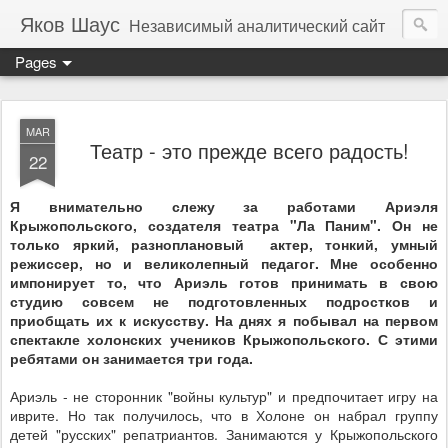
Яков Шаус
Независимый аналитический сайт
Pages
MAR
Театр - это прежде всего радость!
22
Я внимательно слежу за работами Ариэля
Крыжопольского, создателя театра "Ла Паним". Он не
только яркий, разноплановый актер, тонкий, умный
режиссер, но и великолепный педагог. Мне особенно
импонирует то, что Ариэль готов принимать в свою
студию совсем не подготовленных подростков и
приобщать их к искусству. На днях я побывал на первом
спектакле холонских учеников Крыжопольского. С этими
ребятами он занимается три года.
Ариэль - не сторонник "войны культур" и предпочитает игру на
иврите. Но так получилось, что в Холоне он набрал группу
детей "русских" репатриантов. Занимаются у Крыжопольского