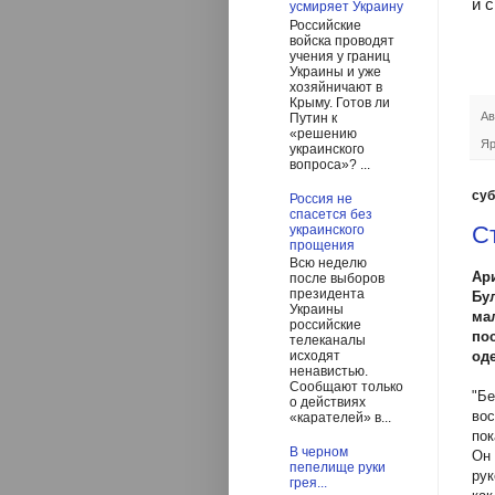
и 
усмиряет Украину
Российские
войска проводят
учения у границ
Украины и уже
хозяйничают в
Крыму. Готов ли
Ав
Путин к
«решению
Яр
украинского
вопроса»? ...
суб
Россия не
спасется без
С
украинского
прощения
Всю неделю
Ар
после выборов
президента
Бу
Украины
ма
российские
по
телеканалы
исходят
од
ненавистью.
Сообщают только
"Бе
о действиях
вос
«карателей» в...
пок
В черном
Он 
пепелище руки
рук
грея...