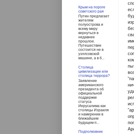
сп
Крым на пороге
ес
советского рая
бу
Путин предлагает
жителям
из
полуострова и
бе
всему миру
вернуться в
св
недавнее
им
прошлое.
Путешествие
пе
состоится не в
со
уэллсовской
машине, а в б...
ко
пы
Столица
цивилизации или
во
столица террора?
"п
Заявление
ни
американского
президента об
уд
официальной
ре
поддержке
статуса
ис
Иерусалима как
"а
столицы Израиля
и намерении в
оп
ближайшем
по
будущем п...
Ар
Подполковник