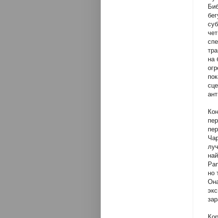
Биб
бег
суб
чет
спе
тра
на 
огр
пок
сце
ант
Кон
пер
пер
Чар
луч
най
Pan
но 
Она
экс
зар
Кор