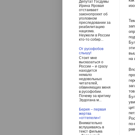
как
Депутат Госдумы
изо
Ирина Яровая
отстаивает
законопроект об
уголовном
Тем
преследовании за
зап
реабилитацию
нацизма.
опр
Неужели в России
под
кто-то собир...
Бул
эти
От русофобов
выш
слышу!
Стоит мне
на 
высказаться о
России – и сразу
Впо
находится
про
немало
недовольных
гер
читателей,
заг
обвиняющих меня
тов
в русофобии.
Почему за критику
Бул
Эрдогана м...
уви
цит
Берия – первая
пет
жертва
«оттепели»!
Рос
Внимательно
по-
вслушиваясь в
рав
текст фильма