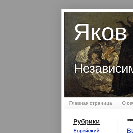
Яков
Независи
Главная страница
О се
Рубрики
пон
В
Еврейский