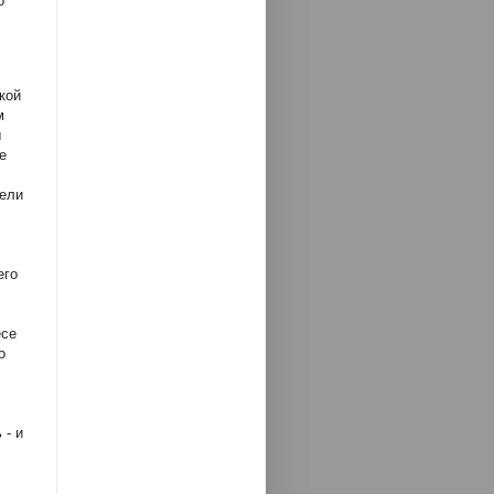
о
кой
м
ы
е
дели
его
есе
о
 - и