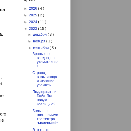
Архив
►
2026
( 4 )
рел
►
2025
( 2 )
►
2024
( 11 )
▼
2023
( 15 )
а,
►
декабря
( 3 )
►
ноября
( 1 )
▼
сентября
( 5 )
Вранье не
вредно, но
утомительно
!
Страна,
.
вызывающа
я желание
и
убежать
Поддержит ли
ле
Баба-Яга
новую
коалицию?
Большое
ого
гостеприимс
тво театра
ые
"Маленький"
Это театр!