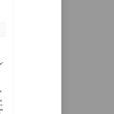
г"
я
и.
го
ак