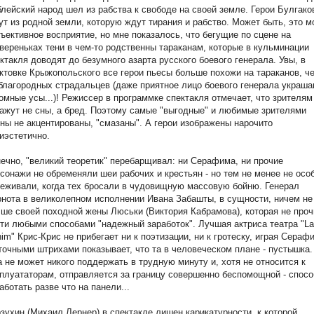
лейский народ шел из рабства к свободе на своей земле. Герои Булгако
ут из родной земли, которую ждут тирания и рабство. Может быть, это м
ъективное восприятие, но мне показалось, что бегущие по сцене на
вереньках тени в чем-то родственны тараканам, которые в кульминации
ктакля доводят до безумного азарта русского боевого генерала. Увы, в
ктовке Крыжопольского все герои пьесы больше похожи на тараканов, ч
благородных страдальцев (даже приятное лицо боевого генерала украш
омные усы...)! Режиссер в программке спектакля отмечает, что зрителям
ажут не сны, а бред. Поэтому самые "выгодные" и любимые зрителями
ны не акцентированы, "смазаны". А герои изображены нарочито
иэстетично.
ечно, "великий теоретик" перебарщивал: ни Серафима, ни прочие
сонажи не обременяли шеи рабочих и крестьян - но тем не менее не осо
еживали, когда тех бросали в чудовищную массовую бойню. Генерал
нота в великолепном исполнении Ивана Забашты, в сущности, ничем не
ше своей походной жены Люськи (Виктория Кабрамова), которая не проч
ти любыми способами "надежный заработок". Лучшая актриса театра "La
im" Крис-Крис не прибегает ни к поэтизации, ни к гротеску, играя Сераф
точными штрихами показывает, что та в человеческом плане - пустышка.
 не может никого поддержать в трудную минуту и, хотя не относится к
плуататорам, отправляется за границу совершенно беспомощной - спосо
аботать разве что на панели...
зухин (Михаил Лернер) в спектакле лишен карикатурности, к которой