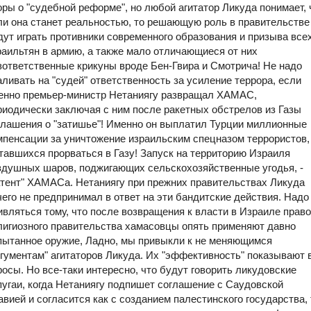
оры о "судебной реформе", но любой агитатор Ликуда понимает, 
ли она станет реальностью, то решающую роль в правительстве
дут играть противники современного образования и призыва все
раильтян в армию, а также мало отличающиеся от них
зответственные крикуны вроде Бен-Гвира и Смотрича!
Не надо
аливать на "судей" ответственность за усиление террора, если
енно премьер-министр Нетаниягу развращал ХАМАС,
риодически заключая с ним после ракетных обстрелов из Газы
глашения о "затишье"! Именно он выплатил Турции миллионные
мпенсации за уничтожение израильским спецназом террористов,
тавшихся прорваться в Газу! Запуск на территорию Израиля
здушных шаров, поджигающих сельскохозяйственные угодья, -
атент" ХАМАСа. Нетаниягу при прежних правительствах Ликуда
чего не предпринимал в ответ на эти бандитские действия. Надо
ивляться тому, что после возвращения к власти в Израиле право
лигиозного правительства хамасовцы опять применяют давно
пытанное оружие,
Ладно, мы привыкли к не меняющимся
ргументам" агитаторов Ликуда. Их "эффективность" показывают 
росы. Но все-таки интересно, что будут говорить ликудовские
пугаи, когда Нетаниягу подпишет соглашение с Саудовской
авией и согласится как с созданием палестинского государства, 