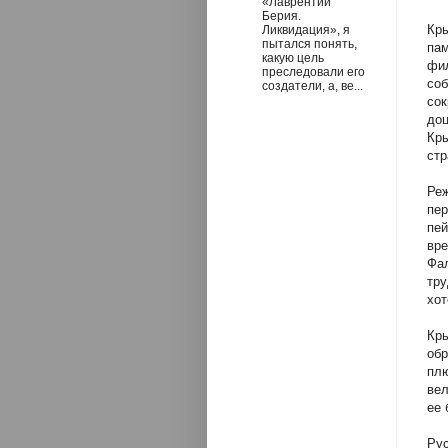
«Лаврентий
Берия.
Кры
Ликвидация», я
пытался понять,
пам
какую цель
фил
преследовали его
соб
создатели, а, ве...
сок
доц
Кры
стр
Реж
пер
пей
вре
Фал
тру
хот
Кры
обр
плю
вел
ее
Рус