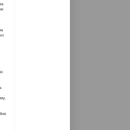
ва
ое
ем
ают
бо
ь
иму,
бна