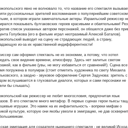
жопольского явно не волновало то, что название его спектакля вызывае
яти русскоязычных зрителей воспоминания о популярнейшем советском
ьме, в котором играли замечательные актеры. Израильский режиссер н
ирался показывать булгаковских героев красивыми и обаятельными! Рез
ратив список указанных автором персонажей, он обошелся даже без при
ента Голубкова (его в фильме играл неотразимый Алексей Баталов).
жопольский выводит на сцену не страдающих людей, а страну,
адающую из-за их нравственной индифферентности!
иссер сам оформил спектакль не из экономии, а потому, что хотел
едать свое видение времени, атмосферу. Здесь нет залитых светом
зажей, как в фильме (увы, не могу избавиться от сравнений!). Сцена все
мя погружена в полумрак (стоит отметить художника по свету Михаила
ьковского, а заодно - звуковое оформление Сергея Задунова: зритель с
дом вслушивается в глуховатые диалоги, которых и сами персонажи не
ели бы слышать).
жопольский как режиссер не любит многословия, предпочитая язык
азов. В его спектакле много метафор. В первых сценах герои пьесы тащ
шевые игрушки. Это намек на их инфантильность - вопреки мифам о
икой культуре, которую они якобы увезли в эмиграцию, не дав оскверни
 большевикам.
ская эмиграция для создателя нынешнего спектакля - не великий Исход