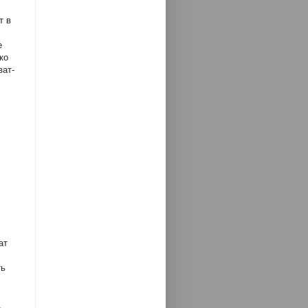
т в
е
ко
ват-
ат
ть
.