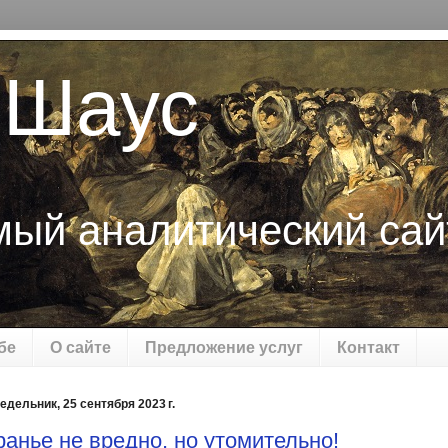
 Шаус
мый аналитический сай
бе
О сайте
Предложение услуг
Контакт
едельник, 25 сентября 2023 г.
ранье не вредно, но утомительно!