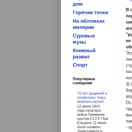
дом
В 
Горячие точки
пе
На обломках
си
империи
аг
"р
Суровые
не
музы
об
Книжный
"К
развал
ле
Спорт
ст
го
по
Популярные
сообщения
3)
бо
75 лет рыданий и
аг
похвальбы: пора
включать мозги!
Ос
22 июня 1941
тр
года началась
вы
война Германии
против СССР. При
ла
Ельцине 22 июня
- 
было названо
Днем памяти и