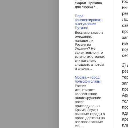
го
скорби. Причина
ни
для скорби с...
ре
Пора
Л
о
конспектировать
выступления
оз
Путина!
пр
Весь мир замер в
ожидании:
за
нападет ли
им
Россия на
Украину? Не
по
удивительно, что
се
во многих странах
внимательно
2)
слушали, а потом
и анализ...
ре
те
Москва – город
польской славы!
за
Россия
пр
испытывает
коллективное
Ар
головокружение
то
после
присоединения
пр
Крыма. Звучат
яд
пышные тирады о
праве державы на
ар
все завоеванные
пл
ею ...