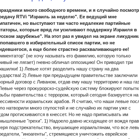
праздники много свободного времени, и я случайно посмот
редачу RTVi "Израиль за неделю". Ее ведущий мне
мпатичен, но выступают там часто недалекие партийные
итаторы, которые вряд ли усиливают поддержку Израиля в
усском зарубежье".
На этот раз я увидел на экране ликудник
 попавшего в избирательный список партии, но не
идевшегося, а еще более страстно расхваливающего ее!
омментатор" (не хочу называть его фамилию, которую
только
нивый не лягает) гневно обличал оппозицию! Он приводил три
рашилки!
1) Левые хотят разделить нашу страну на два
сударства!
2) Левые при предыдущем правительстве заключили
зорный договор с Ливаном, отдав ему нашу территорию и наш газ
 Левые через прокурорско-судейскую систему блокируют попытк
рьбы правительства с террором, который сегодня базируется на
рессивности израильских арабов.
Я считаю, что наши левые пос
ло натворили много глупостей и не случайно их партии уже с
удом протискиваются в кнессет. Но не надо приписывать им
мышленные "грехи".
1) Надоело давно исходящее от вождя прав
геря подстрекательство, внушающее израильтянам, что все лев
предатели, "иноагенты", стремящиеся уничтожить еврейское