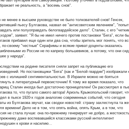
 не был бунтарем или самоубийцей. Поэтому уточнил в подзаголовке, чт
бражает не реальность, а "восемь снов".
 не менее в высшем руководстве не было толкователей снов! Генсек,
ретивший пьесу Булгакова, назвал ее "антисоветским явлением", "попыт
авдать или полуоправдать белогвардейское дело". Сталин, с его "четки
ходом", заявил: "Я бы не имел ничего против постановки "Бега", если б
гаков прибавил еще один или два сна, чтобы зритель мог понять, что вс
, по-своему "честные" Серафимы и всякие приват-доценты оказались
ибленными из России не по капризу большевиков, а потому, что они си
шее у народа".
следствии на родине писателя сняли запрет на публикацию его
изведений. Но постановщики "Бега" (как и "Белой гвардии") изображали 
оев с излишней сентиментальностью. В Израиле можно не бояться
лянуть в литературный первоисточник! К тому же время показало, что
арищ Сталин иногда был достаточно проницателен! Он рассмотрел в пь
гакова то, что пугало самого автора! Ариэль Крыжопольский говорит, чт
дел в пьесе 1920-х годов аналогию современных событий, что сегодня
аты из Булгакова звучат, как сводки новостей: страну захлестнула та же
ля времени! Дело не в том, что опять война, опять Крым, а в том, что
сия не стала лучше: она по-прежнему генерирует не добро, а жестокость
прежнему даже воспевавшийся классиками русский интеллигент
нодушен к крови и насилию...