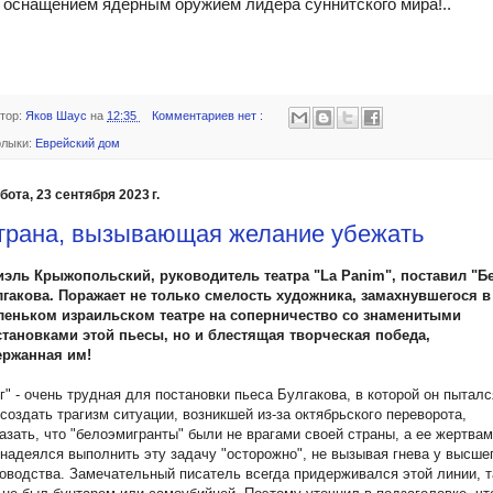
с оснащением ядерным оружием лидера суннитского мира!..
тор:
Яков Шаус
на
12:35
Комментариев нет :
лыки:
Еврейский дом
бота, 23 сентября 2023 г.
трана, вызывающая желание убежать
иэль Крыжопольский, руководитель театра "La Panim", поставил "Бе
лгакова. Поражает не только смелость художника, замахнувшегося в
леньком израильском театре на соперничество со знаменитыми
становками этой пьесы, но и блестящая творческая победа,
ержанная им!
г" - очень трудная для постановки пьеса Булгакова, в которой он пыталс
создать трагизм ситуации, возникшей из-за октябрьского переворота,
азать, что "белоэмигранты" были не врагами своей страны, а ее жертвам
надеялся выполнить эту задачу "осторожно", не вызывая гнева у высше
оводства. Замечательный писатель всегда придерживался этой линии, т