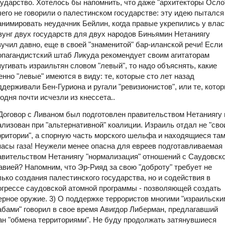
сударство. Хотелось бы напомнить, что даже "архитекторы Осло
чего не говорили о палестинском государстве: эту идею пытался
анимировать неудачник Бейлин, когда правые укрепились у влас
зунг двух государств для двух народов Биньямин Нетаниягу
вучил давно, еще в своей "знаменитой" бар-иланской речи!
Если
опагандистский штаб Ликуда рекомендует своим агитаторам
пугивать израильтян словом "левый", то надо объяснять, какие
енно "левые" имеются в виду: те, которые сто лет назад
ддерживали Бен-Гуриона и ругали "ревизионистов", или те, кото
годня почти исчезли из кнессета..
 Договор с Ливаном был подготовлен правительством Нетаниягу 
ализован при "альтернативной" коалиции. Израиль отдал не "сво
рритории", а спорную часть морского шельфа и находящиеся та
пасы газа! Неужели менее опасна для евреев подготавливаемая
авительством Нетаниягу "нормализация" отношений с Саудовск
авией? Напомним, что Эр-Рияд за свою "доброту" требует не
лько создания палестинского государства, но и содействия в
огрессе саудовской атомной программы - позволяющей создать
ерное оружие.
3) О поддержке террористов многими "израильски
абами" говорил в свое время Авигдор Либерман, предлагавший
ан "обмена территориями". Не буду продолжать затянувшиеся