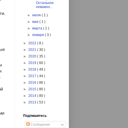
"
Остальное
неважно...
ти.
►
июля
( 1 )
►
мая
( 1 )
►
марта
( 1 )
►
января
( 3 )
►
2022
( 8 )
рые
►
2021
( 30 )
►
2020
( 35 )
►
2019
( 60 )
и
►
2018
( 49 )
и
►
2017
( 44 )
м
►
2016
( 86 )
ой
►
2015
( 80 )
►
2014
( 80 )
►
2013
( 53 )
ми
Подпишитесь
Сообщения