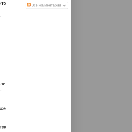
что
Все комментарии
х
 ли
-
все
так