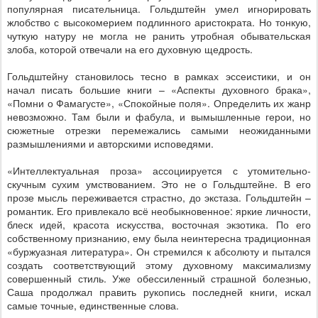
популярная писательница. Гольдштейн умел игнорировать
жлобство с высокомерием подлинного аристократа. Но тонкую,
чуткую натуру не могла не ранить утробная обывательская
злоба, которой отвечали на его духовную щедрость.
Гольдштейну становилось тесно в рамках эссеистики, и он
начал писать большие книги – «Аспекты духовного брака»,
«Помни о Фамагусте», «Спокойные поля». Определить их жанр
невозможно. Там были и фабула, и вымышленные герои, но
сюжетные отрезки перемежались самыми неожиданными
размышлениями и авторскими исповедями.
«Интеллектуальная проза» ассоциируется с утомительно-
скучным сухим умствованием. Это не о Гольдштейне. В его
прозе мысль переживается страстно, до экстаза. Гольдштейн –
романтик. Его привлекало всё необыкновенное: яркие личности,
блеск идей, красота искусства, восточная экзотика. По его
собственному признанию, ему была неинтересна традиционная
«буржуазная литература». Он стремился к абсолюту и пытался
создать соответствующий этому духовному максимализму
совершенный стиль. Уже обессиленный страшной болезнью,
Саша продолжал править рукопись последней книги, искал
самые точные, единственные слова.