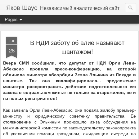
Яков Шаус
Независимый аналитический сайт
Pages
В НДИ заботу об алие называют
JUL
28
шантажом!
Вчера СМИ сообщили, что депутат от НДИ Орли Леви-
Абекасис провела пресс-конференцию, на которой
обвинила министра абсорбции Зеэва Элькина из Ликуда в
шантаже. Так она квалифицировала... предложение
министра распространить действие подготовленного ею
закона о социальном жилье не только на старожилов, но и
на новых репатриантов!
Как заявила Орли Леви-Абекасис, она подала жалобу премьер-
министру и юридическому советнику правительства. Ее
столкновение с Элькиным произошло из-за обсуждения на
межминистерской комиссии по законодательству законопроекта
об увеличени
и помощи гражданам, ожидающим очереди на