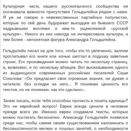
Культурная часть нашего русскоязычного сообщества не
осознавала важности присутствия Гольдштейна рядом с нами.
Я уж не говорю о невежественных партийных популистах,
которые по сей день будоражат выходцев из бывшего СССР
надрывными воплями о кем-то ущемляемой «русской
культуре». Никого из них никогда не интересовала культура, а
тем более - непонятная фигура Александра Гольдштейна.
Гольдштейн писал не для того, чтобы кто-то увлеченно, залпом
проглатывал его книги или ночью шептал в подушку заветные
строки. Его произведения можно читать по нескольку страниц,
а, возможно, и по нескольку абзацев. Вот высказывание одного
из выдающихся современных российских писателей Саши
Соколова: «Он предлагает свои огромные знания, не думая о
читателе, без оглядки на него... Я понимаю ценность его
текстов, но не понимаю, как это сделано».
Зачем писать, если тебя способны прочесть и понять единицы?
Это не еврейский вопрос! Евреи всегда ценили в человеке
прежде всего ум. Именно евреи создавали тексты, которые
можно постигать бесконечно. Александр Гольдштейн появился
среди нас, чтобы самим своим существованием напоминать о
бессмысленности мелких и пошлых занятий, о необходимости