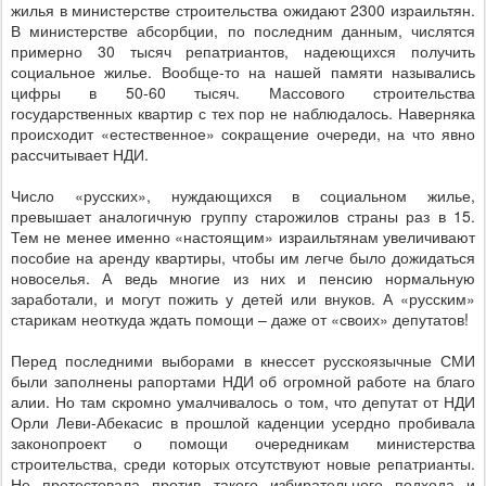
жилья в министерстве строительства ожидают 2300 израильтян.
В министерстве абсорбции, по последним данным, числятся
примерно 30 тысяч репатриантов, надеющихся получить
социальное жилье. Вообще-то на нашей памяти назывались
цифры в 50-60 тысяч. Массового строительства
государственных квартир с тех пор не наблюдалось. Наверняка
происходит «естественное» сокращение очереди, на что явно
рассчитывает НДИ.
Число «русских», нуждающихся в социальном жилье,
превышает аналогичную группу старожилов страны раз в 15.
Тем не менее именно «настоящим» израильтянам увеличивают
пособие на аренду квартиры, чтобы им легче было дожидаться
новоселья. А ведь многие из них и пенсию нормальную
заработали, и могут пожить у детей или внуков. А «русским»
старикам неоткуда ждать помощи – даже от «своих» депутатов!
Перед последними выборами в кнессет русскоязычные СМИ
были заполнены рапортами НДИ об огромной работе на благо
алии. Но там скромно умалчивалось о том, что депутат от НДИ
Орли Леви-Абекасис в прошлой каденции усердно пробивала
законопроект о помощи очередникам
министерства
строительства, среди которых отсутствуют новые репатрианты.
Не протестовала против такого избирательного подхода и