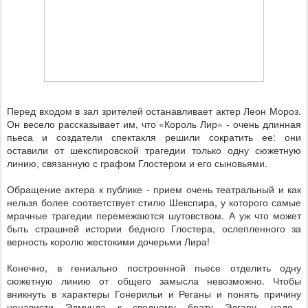
Перед входом в зал зрителей останавливает актер Леон Мороз.
Он весело рассказывает им, что «Король Лир» - очень длинная
пьеса и создатели спектакля решили сократить ее: они
оставили от шекспировской трагедии только одну сюжетную
линию, связанную с графом Глостером и его сыновьями.
Обращение актера к публике - прием очень театральный и как
нельзя более соответствует стилю Шекспира, у которого самые
мрачные трагедии перемежаются шутовством. А уж что может
быть страшней истории бедного Глостера, ослепленного за
верность королю жестокими дочерьми Лира!
Конечно, в гениально построенной пьесе отделить одну
сюжетную линию от общего замысла невозможно. Чтобы
вникнуть в характеры Гонерильи и Реганы и понять причину
ненависти Эдмунда к сводному брату Эдгару, надо...