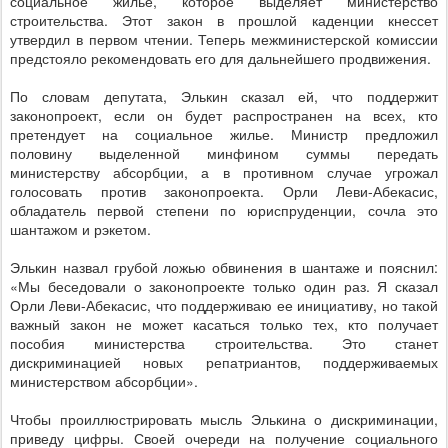
социальное жилье, которое выделяет министерство
строительства. Этот закон в прошлой каденции кнессет
утвердил в первом чтении. Теперь межминистерской комиссии
предстояло рекомендовать его для дальнейшего продвижения.
По словам депутата, Элькин сказал ей, что поддержит
законопроект, если он будет распространен на всех, кто
претендует на социальное жилье. Министр предложил
половину выделенной минфином суммы передать
министерству абсорбции, а в противном случае угрожал
голосовать против законопроекта. Орли Леви-Абекасис,
обладатель первой степени по юриспруденции, сочла это
шантажом и рэкетом.
Элькин назвал грубой ложью обвинения в шантаже и пояснил:
«Мы беседовали о законопроекте только один раз. Я сказал
Орли Леви-Абекасис, что поддерживаю ее инициативу, но такой
важный закон не может касаться только тех, кто получает
пособия министерства строительства. Это станет
дискриминацией новых репатриантов, поддерживаемых
министерством абсорбции».
Чтобы проиллюстрировать мысль Элькина о дискриминации,
приведу цифры. Своей очереди на получение социального