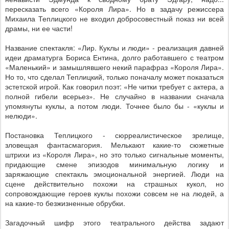
пересказать всего «Короля Лира». Но в задачу режиссера
Михаила Теплицкого не входил добросовестный показ ни всей
драмы, ни ее части!
Название спектакля: «Лир. Куклы и люди» - реализация давней
идеи драматурга Бориса Ентина, долго работавшего с театром
«Маленький» и замышлявшего некий парафраз «Короля Лира».
Но то, что сделал Теплицкий, только поначалу может показаться
эстетской игрой. Как говорил поэт: «Не читки требует с актера, а
полной гибели всерьез». Не случайно в названии сначала
упомянуты куклы, а потом люди. Точнее было бы - «куклы и
нелюди».
Постановка Теплицкого - сюрреалистическое зрелище,
зловещая фантасмагория. Мелькают какие-то сюжетные
штрихи из «Короля Лира», но это только сигнальные моменты,
придающие смене эпизодов минимальную логику и
заряжающие спектакль эмоциональной энергией. Люди на
сцене действительно похожи на страшных кукол, но
сопровождающие героев куклы похожи совсем не на людей, а
на какие-то безжизненные обрубки.
Загадочный шифр этого театрального действа задают