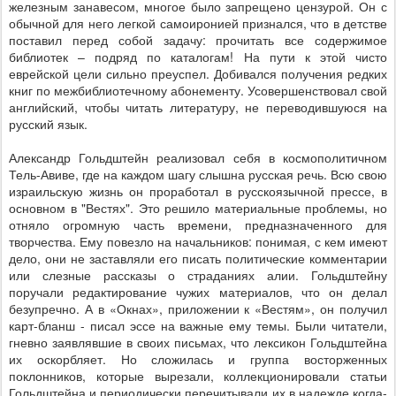
железным занавесом, многое было запрещено цензурой. Он с
обычной для него легкой самоиронией признался, что в детстве
поставил перед собой задачу: прочитать все содержимое
библиотек – подряд по каталогам! На пути к этой чисто
еврейской цели сильно преуспел. Добивался получения редких
книг по межбиблиотечному абонементу. Усовершенствовал свой
английский, чтобы читать литературу, не переводившуюся на
русский язык.
Александр Гольдштейн реализовал себя в космополитичном
Тель-Авиве, где на каждом шагу слышна русская речь. Всю свою
израильскую жизнь он проработал в русскоязычной прессе, в
основном в "Вестях". Это решило материальные проблемы, но
отняло огромную часть времени, предназначенного для
творчества. Ему повезло на начальников: понимая, с кем имеют
дело, они не заставляли его писать политические комментарии
или слезные рассказы о страданиях алии. Гольдштейну
поручали редактирование чужих материалов, что он делал
безупречно. А в «Окнах», приложении к «Вестям», он получил
карт-бланш - писал эссе на важные ему темы. Были читатели,
гневно заявлявшие в своих письмах, что лексикон Гольдштейна
их оскорбляет. Но сложилась и группа восторженных
поклонников, которые вырезали, коллекционировали статьи
Гольдштейна и периодически перечитывали их в надежде когда-