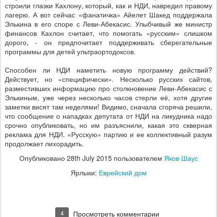
строили глазки Кахлону, который, как и НДИ, навредил правому
лагерю. А вот сейчас «фанатичка» Айелет Шакед поддержала
Элькина в его споре с Леви-Абекасис. Улыбчивый же министр
финансов Кахлон считает, что помогать «русским» слишком
дорого, - он предпочитает поддерживать сберегательные
программы для детей ультраортодоксов.
Способен ли НДИ наметить новую программу действий?
Действует, но «специфически». Несколько русских сайтов,
разместивших информацию про столкновение Леви-Абекасис с
Элькиным, уже через несколько часов стерли её, хотя другие
заметки висят там неделями! Видимо, сначала сгоряча решили,
что сообщение о нападках депутата от НДИ на ликудника надо
срочно опубликовать, но им разъяснили, какая это скверная
реклама для НДИ. «Русскую» партию и ее коллективный разум
продолжает лихорадить.
Опубликовано
28th July 2015
пользователем
Яков Шаус
Ярлыки:
Еврейский дом
4
Просмотреть комментарии