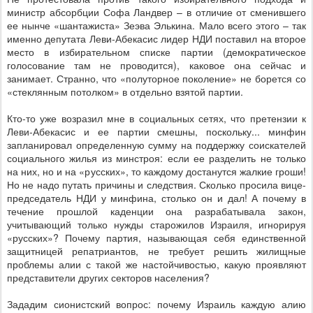
министр абсорбции Софа Ландвер – в отличие от сменившего
ее нынче «шантажиста» Зеэва Элькина. Мало всего этого – так
именно депутата Леви-Абекасис лидер НДИ поставил на второе
место в избирательном списке партии (демократическое
голосование там не проводится), каковое она сейчас и
занимает. Странно, что «полуторное поколение» не борется со
«стеклянным потолком» в отдельно взятой партии.
Кто-то уже возразил мне в социальных сетях, что претензии к
Леви-Абекасис и ее партии смешны, поскольку... минфин
запланировал определенную сумму на поддержку соискателей
социального жилья из минстроя: если ее разделить не только
на них, но и на «русских», то каждому достанутся жалкие гроши!
Но не надо путать причины и следствия. Сколько просила вице-
председатель НДИ у минфина, столько он и дал! А почему в
течение прошлой каденции она разрабатывала закон,
учитывающий только нужды старожилов Израиля, игнорируя
«русских»? Почему партия, называющая себя единственной
защитницей репатриантов, не требует решить жилищные
проблемы алии с такой же настойчивостью, какую проявляют
представители других секторов населения?
Зададим сионистский вопрос: почему Израиль каждую алию