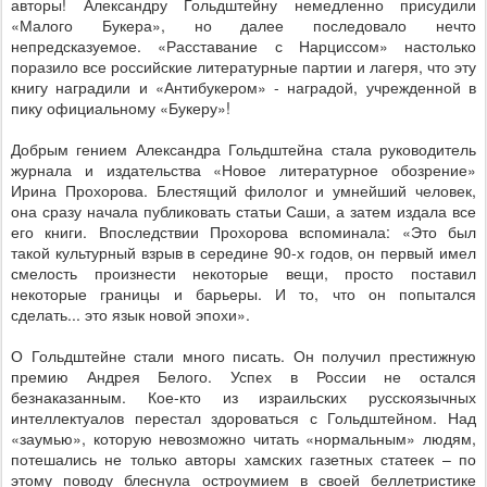
авторы! Александру Гольдштейну немедленно присудили
«Малого Букера», но далее последовало нечто
непредсказуемое. «Расставание с Нарциссом» настолько
поразило все российские литературные партии и лагеря, что эту
книгу наградили и «Антибукером» - наградой, учрежденной в
пику официальному «Букеру»!
Добрым гением Александра Гольдштейна стала руководитель
журнала и издательства «Новое литературное обозрение»
Ирина Прохорова. Блестящий филолог и умнейший человек,
она сразу начала публиковать статьи Саши, а затем издала все
его книги. Впоследствии Прохорова вспоминала: «Это был
такой культурный взрыв в середине 90-х годов, он первый имел
смелость произнести некоторые вещи, просто поставил
некоторые границы и барьеры. И то, что он попытался
сделать... это язык новой эпохи».
О Гольдштейне стали много писать. Он получил престижную
премию Андрея Белого. Успех в России не остался
безнаказанным. Кое-кто из израильских русскоязычных
интеллектуалов перестал здороваться с Гольдштейном. Над
«заумью», которую невозможно читать «нормальным» людям,
потешались не только авторы хамских газетных статеек – по
этому поводу блеснула остроумием в своей беллетристике