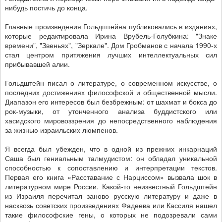
нибудь постичь до конца.
Главные произведения Гольдштейна публиковались в изданиях,
которые редактировала Ирина Врубель-Голубкина: "Знаке
времени", "Звеньях", "Зеркале". Дом Гробманов с начала 1990-х
стал центром притяжения лучших интеллектуальных сил
прибывавшей алии.
Гольдштейн писал о литературе, о современном искусстве, о
последних достижениях философской и общественной мысли.
Диапазон его интересов был безбрежным: от шахмат и бокса до
рок-музыки, от утонченного анализа буддистского или
хасидского мировоззрения до непосредственного наблюдения
за жизнью израильских люмпенов.
Я всегда был убежден, что в одной из прежних инкарнаций
Саша был гениальным талмудистом: он обладал уникальной
способностью к сопоставлению и интерпретации текстов.
Первая его книга «Расставание с Нарциссом» вызвала шок в
литературном мире России. Какой-то неизвестный Гольдштейн
из Израиля перечитал заново русскую литературу и даже в
насквозь советских произведениях Фадеева или Кассиля нашел
такие философские гены, о которых не подозревали сами