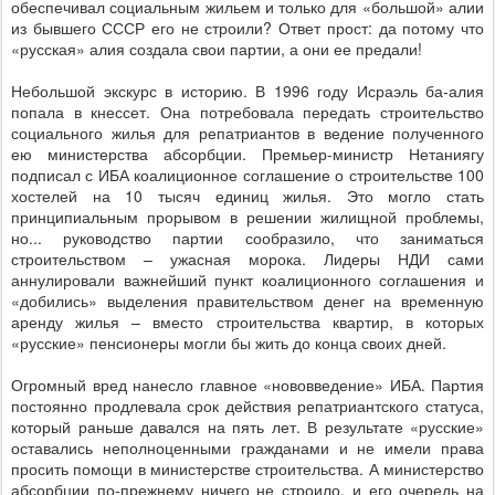
обеспечивал социальным жильем и только для «большой» алии
из бывшего СССР его не строили? Ответ прост: да потому что
«русская» алия создала свои партии, а они ее предали!
Небольшой экскурс в историю. В 1996 году Исраэль ба-алия
попала в кнессет. Она потребовала передать строительство
социального жилья для репатриантов в ведение полученного
ею министерства абсорбции. Премьер-министр Нетаниягу
подписал с ИБА коалиционное соглашение о строительстве 100
хостелей на 10 тысяч единиц жилья. Это могло стать
принципиальным прорывом в решении жилищной проблемы,
но... руководство партии сообразило, что заниматься
строительством – ужасная морока. Лидеры НДИ сами
аннулировали важнейший пункт коалиционного соглашения и
«добились» выделения правительством денег на временную
аренду жилья – вместо строительства квартир, в которых
«русские» пенсионеры могли бы жить до конца своих дней.
Огромный вред нанесло главное «нововведение» ИБА. Партия
постоянно продлевала срок действия репатриантского статуса,
который раньше давался на пять лет. В результате «русские»
оставались неполноценными гражданами и не имели права
просить помощи в министерстве строительства. А министерство
абсорбции по-прежнему ничего не строило, и его очередь на