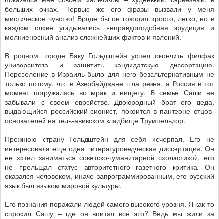
больших очках. Первые же его фразы вызвали у меня
мистическое чувство! Вроде бы он говорил просто, легко, но в
каждом слове угадывались неправдоподобная эрудиция и
молниеносный анализ сложнейших фактов и явлений.
В родном городе Баку Гольдштейн успел окончить филфак
университета и защитить кандидатскую диссертацию.
Переселение в Израиль было для него безальтернативным не
только потому, что в Азербайджане шла резня, а Россия в тот
момент погружалась во мрак и нищету. В семье Саши не
забывали о своем еврействе. Двоюродный брат его деда,
выдающийся российский сионист, покоится в пантеоне отцов-
основателей на тель-авивском кладбище Трумпельдор.
Прежнюю страну Гольдштейн для себя исчерпал. Его не
интересовала еще одна литературоведческая диссертация. Он
не хотел заниматься советско-гуманитарной схоластикой, его
не прельщал статус авторитетного газетного критика. Он
оказался человеком, иначе запрограммированным, его русский
язык был языком мировой культуры.
Его познания поражали людей самого высокого уровня. Я как-то
спросил Сашу – где он впитал всё это? Ведь мы жили за