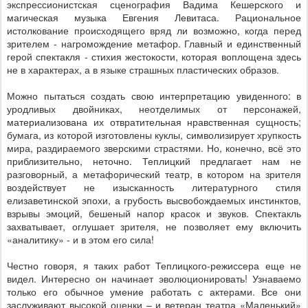
экспрессионистская сценография Вадима Кешерского и
магическая музыка Евгения Левитаса. Рациональное
истолкование происходящего вряд ли возможно, когда перед
зрителем - нагромождение метафор. Главный и единственный
герой спектакля - стихия жестокости, которая воплощена здесь
не в характерах, а в языке страшных пластических образов.
Можно пытаться создать свою интерпретацию увиденного: в
уродливых двойниках, неотделимых от персонажей,
материализована их отвратительная нравственная сущность;
бумага, из которой изготовлены куклы, символизирует хрупкость
мира, раздираемого зверскими страстями. Но, конечно, всё это
приблизительно, неточно. Теплицкий предлагает нам не
разговорный, а метафорический театр, в котором на зрителя
воздействует не изысканность литературного стиля
елизаветинской эпохи, а грубость высвобождаемых инстинктов,
взрывы эмоций, бешеный напор красок и звуков. Спектакль
захватывает, оглушает зрителя, не позволяет ему включить
«аналитику» - и в этом его сила!
Честно говоря, я таких работ Теплицкого-режиссера еще не
видел. Интересно он начинает эволюционировать! Узнаваемо
только его обычное умение работать с актерами. Все они
заслуживают высокой оценки – и ветеран театра «Маленький»