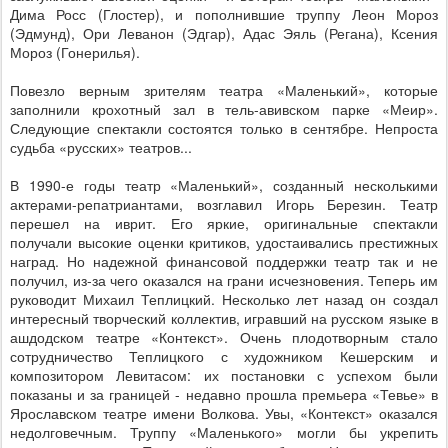
Дима Росс (Глостер), и пополнившие труппу Леон Мороз
(Эдмунд), Ори Леванон (Эдгар), Адас Эяль (Регана), Ксения
Мороз (Гонерилья).
Повезло верным зрителям театра «Маленький», которые
заполнили крохотный зал в тель-авивском парке «Меир».
Следующие спектакли состоятся только в сентябре. Непроста
судьба «русских» театров...
В 1990-е годы театр «Маленький», созданный несколькими
актерами-репатриантами, возглавил Игорь Березин. Театр
перешел на иврит. Его яркие, оригинальные спектакли
получали высокие оценки критиков, удостаивались престижных
наград. Но надежной финансовой поддержки театр так и не
получил, из-за чего оказался на грани исчезновения. Теперь им
руководит Михаил Теплицкий. Несколько лет назад он создал
интересный творческий коллектив, игравший на русском языке в
ашдодском театре «Контекст». Очень плодотворным стало
сотрудничество Теплицкого с художником Кешерским и
композитором Левитасом: их постановки с успехом были
показаны и за границей - недавно прошла премьера «Тевье» в
Ярославском театре имени Волкова. Увы, «Контекст» оказался
недолговечным. Труппу «Маленького» могли бы укрепить