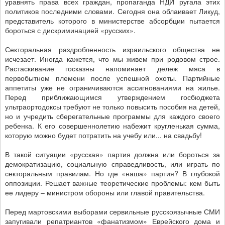
уравнять права всех граждан, пропаганда НДИ ругала этих
политиков последними словами. Сегодня она облаивает Ликуд,
представитель которого в министерстве абсорбции пытается
бороться с дискриминацией «русских».
Секторальная раздробленность израильского общества не
исчезает. Иногда кажется, что мы живем при родовом строе.
Растаскивание госказны напоминает дележ мяса в
первобытном племени после успешной охоты. Партийные
аппетиты уже не ограничиваются ассигнованиями на жилье.
Перед приближающимся утверждением госбюджета
ультраортодоксы требуют не только повысить пособия на детей,
но и учредить сберегательные программы для каждого своего
ребенка. К его совершеннолетию набежит кругленькая сумма,
которую можно будет потратить на учебу или... на свадьбу!
В такой ситуации «русская» партия должна или бороться за
демократизацию, социальную справедливость, или играть по
секторальным правилам. Но где «наша» партия? В глубокой
оппозиции. Решает важные теоретические проблемы: кем быть
ее лидеру – министром обороны или главой правительства.
Перед мартовскими выборами сервильные русскоязычные СМИ
запугивали репатриантов «фанатизмом» Еврейского дома и