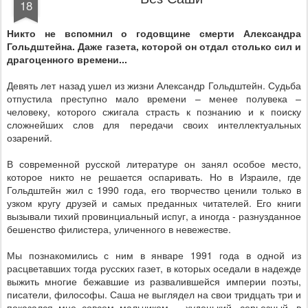
18
Никто не вспомнил о годовщине смерти Александра
Гольдштейна. Даже газета, которой он отдал столько сил и
драгоценного времени...
Девять лет назад ушел из жизни Александр Гольдштейн. Судьба
отпустила преступно мало времени – менее полувека –
человеку, которого сжигала страсть к познанию и к поиску
сложнейших слов для передачи своих интеллектуальных
озарений.
В современной русской литературе он занял особое место,
которое никто не решается оспаривать. Но в Израиле, где
Гольдштейн жил с 1990 года, его творчество ценили только в
узком кругу друзей и самых преданных читателей. Его книги
вызывали тихий провинциальный испуг, а иногда - разнузданное
бешенство филистера, уличенного в невежестве.
Мы познакомились с ним в январе 1991 года в одной из
расцветавших тогда русских газет, в которых оседали в надежде
выжить многие бежавшие из развалившейся империи поэты,
писатели, философы. Саша не выглядел на свои тридцать три и
показался мне совсем мальчиком – худенький, серьезный, в