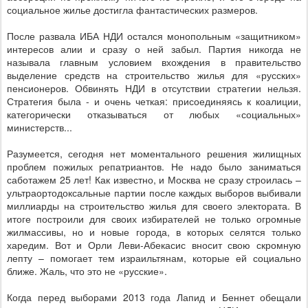
социальное жилье достигла фантастических размеров.
После развала ИБА НДИ остался монопольным «защитником»
интересов алии и сразу о ней забыл. Партия никогда не
называла главным условием вхождения в правительство
выделение средств на строительство жилья для «русских»
пенсионеров. Обвинять НДИ в отсутствии стратегии нельзя.
Стратегия была - и очень четкая: присоединяясь к коалиции,
категорически отказываться от любых «социальных»
министерств...
Разумеется, сегодня нет моментального решения жилищных
проблем пожилых репатриантов. Не надо было заниматься
саботажем 25 лет! Как известно, и Москва не сразу строилась –
ультраортодоксальные партии после каждых выборов выбивали
миллиарды на строительство жилья для своего электората. В
итоге построили для своих избирателей не только огромные
жилмассивы, но и новые города, в которых селятся только
харедим. Вот и Орли Леви-Абекасис вносит свою скромную
лепту – помогает тем израильтянам, которые ей социально
ближе. Жаль, что это не «русские».
Когда перед выборами 2013 года Лапид и Беннет обещали