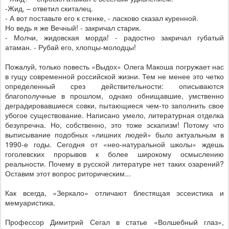
-Жид, – ответил скиталец.
- А вот поставьте его к стенке, - ласково сказал куренной.
Но ведь я же Вечный! - закричал старик.
- Молчи, жидовская морда! - радостно закричал губатый
атаман. - Рубай его, хлопцы-молодцы!
Пожалуй, только повесть «Выдох» Олега Макоша погружает нас
в гущу современной российской жизни. Тем не менее это четко
определенный срез действительности: описываются
благополучные в прошлом, однако обнищавшие, умственно
деградировавшиеся совки, пытающиеся чем-то заполнить свое
убогое существование. Написано умело, литературная отделка
безупречна. Но, собственно, это тоже эскапизм! Потому что
выписывание подобных «лишних людей» было актуальным в
1990-е годы. Сегодня от «нео-натуральной школы» ждешь
гоголевских прорывов к более широкому осмыслению
реальности. Почему в русской литературе нет таких озарений?
Оставим этот вопрос риторическим...
Как всегда, «Зеркало» отличают блестящая эссеистика и
мемуаристика.
Профессор Димитрий Сегал в статье «Волшебный глаз»,