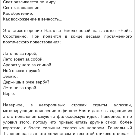
Свет разливается по миру,
Свет как спасение,
Как обретение,
Как восхождение в вечность...
Это стихотворение Натальи Емельяновой называется «Ной».
Собственно, Ной появится в конце весьма протяженного
поэтического повествования:
Лето не за горой,
Лето зовет за собой.
Арарат у него за спиной.
Ной осязает рукой
Землю.
Держишь в руке вербу?
Лето не за горой.
Верю.
Наверное, в неторопивых строках скрыты аллюзии,
мотивирующие появление в финале Ноя и даже выводящие из
этого появления какую-то философскую идею. Наверное, я не
уловил этого, потому что привык читать другие стихи, более
короткие, с более сильным словесным напором. Гениальный
Тынянов называл это «единством и теснотой стихового ряда» -