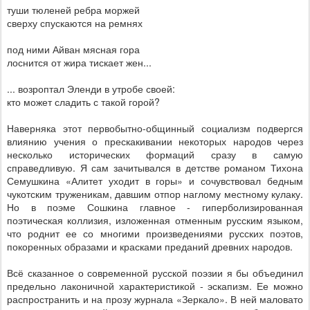
туши тюленей ребра моржей
сверху спускаются на ремнях
под ними Айван мясная гора
лоснится от жира тискает жен...
... возроптал Эленди в утробе своей:
кто может сладить с такой горой?
Наверняка этот первобытно-общинный социализм подвергся
влиянию учения о прескакивании некоторых народов через
несколько исторических формаций сразу в самую
справедливую. Я сам зачитывался в детстве романом Тихона
Семушкина «Алитет уходит в горы» и сочувствовал бедным
чукотским труженикам, давшим отпор наглому местному кулаку.
Но в поэме Сошкина главное - гиперболизированная
поэтическая коллизия, изложенная отменным русским языком,
что роднит ее со многими произведениями русских поэтов,
покоренных образами и красками преданий древних народов.
Всё сказанное о современной русской поэзии я бы объединил
предельно лаконичной характеристикой - эскапизм. Ее можно
распространить и на прозу журнала «Зеркало». В ней маловато