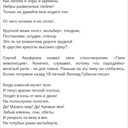
Как люблю я охры и кармины
Умбры развеселые люблю!
Только не давайте мне индиго-тио
От него ночами я не сплю!..
Крупной вязки холст, мольберт, этюдник,
Постановки, штудии, пленэр
Это ль не романтика дороги трудной
В царство красоты высоких сфер?..
Сергей Ануфриев назвал свое стихотворение «Гимн
живописцев». Конечно, слукавил, потому что пародийно-
веселый ритм - не для гимна. Раньше на эту тему не стебались.
Более полувека назад 18-летний Леонид Губанов писал:
Когда изжогой мучит тело
И тянут краски теплой плотью,
Уходят в ночь от жен и денег
На полнолуние полотен.
Да! Мазать мир! Да! Кровью вен!
Забыв измены, сны, обеты,
И умирать из века в век
На голубых руках мольберта.