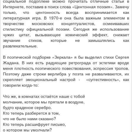
социальной подоплеке можно прочитать отличные статьи в
Интернете, поставив в поиск слова «Центонная поэзия». Замечу
только, что центонность всегда воспринимается как
литературная игра. В 1970-е она была важным элементом в
творчестве московских концептуалистов, осмеивавших
стилистику официальной поэзии. Сегодня же использование
чужих цитат, вызывающее комический эффект, снижает
звучание стихов, которые не замышлялись как
развлекательные.
В поэтической подборке «Зеркала» я бы выделил стихи Сергея
Жадана. В них есть радующие ретрограда от эстетики вроде
меня плотность поэтического повествования, эспрессия тропов.
Поэтому даже строки верлибра у поэта не разваливаются, их
скрепляет эмоциональный настрой -
«суггестивность», как
говорили когда-то:
Что же, в комнатах остаётся наше с тобой
молчание, которое мы прятали в воздухе,
будто краденое серебро.
Кто теперь разберется в том,
что не было нами сказано?
Кто теперь расшифрует письмо,
о котором мы умолчали?