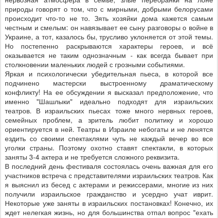
природы говорят о том, что с мирными, добрыми белорусами
происходит что-то не то. Зять хозяйки дома кажется самым
честным и смелым: он навязывает ее сыну разговоры о войне в
Украине, а тот, казалось бы, трусливо уклоняется от этой темы.
Но постепенно раскрываются характеры героев, и всё
оказывается не таким однозначным - как всегда бывает при
столкновении маленьких людей с грозными событиями.
Яркая и психологически убедительная пьеса, в которой все
подчинено мастерски выстроенному драматическому
конфликту! На ее обсуждении я высказал предположение, что
именно "Шашлыки" идеально подходят для израильских
театров. В израильских пьесах тоже много нервных героев,
семейных проблем, а зритель любит политику и хорошо
ориентируется в ней. Театры в Израиле небогаты и не ленятся
ездить со своими спектаклями чуть не каждый вечер во все
уголки страны. Поэтому охотно ставят спектакли, в которых
заняты 3-4 актера и не требуется сложного реквизита.
В последний день фестиваля состоялась очень важная для его
участников встреча с представителями израильских театров. Как
я выяснил из бесед с актерами и режиссерами, многие из них
получили израильское гражданство и усердно учат иврит.
Некоторые уже заняты в израильских постановках! Конечно, их
ждет нелегкая жизнь, но для большинства отпал вопрос "ехать