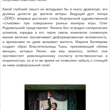
Какой глубокий смысл ни вкладывал бы в пьесу драматург, его
должны донести до зрителя актеры. Ведущий дуэт театра
«
ZERO
» впервые достигает столь безупречной художественной
«стыковки» при совершенно разных манерах игры. Олег
Родовильский представляет Ленина без эстрадно-сатирических
штампов, изредка в его герое сквозь комически сниженную
манию величия просвечивает деформированная человечность,
а временами он даже вызывает жалость. Марина Белявцева
создает образ Властительницы Тьмы, принимающей облики
женщин, которых Ленин, как ему казалось, любил: они
противостоят революционному схоласту естественностью и
искренностью, но в то же время не позволяют забыть о стоящей
за ними инфернальной силе!