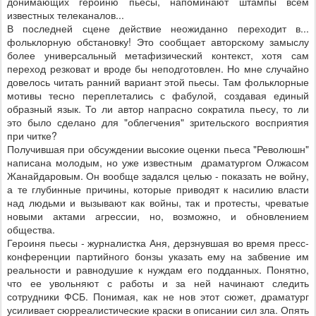
донимающих героиню пьесы, напоминают штампы всем
известных телеканалов...
В последней сцене действие неожиданно переходит в...
фольклорную обстановку! Это сообщает авторскому замыслу
более универсальный метафизический контекст, хотя сам
переход резковат и вроде бы неподготовлен. Но мне случайно
довелось читать ранний вариант этой пьесы. Там фольклорные
мотивы тесно переплетались с фабулой, создавая единый
образный язык. То ли автор напрасно сократила пьесу, то ли
это было сделано для "облегчения" зрительского восприятия
при читке?
Получившая при обсуждении высокие оценки пьеса "Революшн"
написана молодым, но уже известным драматургом Олжасом
Жанайдаровым. Он вообще задался целью - показать не войну,
а те глубинные причины, которые приводят к насилию власти
над людьми и вызывают как войны, так и протесты, чреватые
новыми актами агрессии, но, возможно, и обновлением
общества.
Героиня пьесы - журналистка Аня, дерзнувшая во время пресс-
конференции партийного бонзы указать ему на забвение им
реальности и равнодушие к нуждам его подданных. Понятно,
что ее увольняют с работы и за ней начинают следить
сотрудники ФСБ. Понимая, как не нов этот сюжет, драматург
усиливает сюрреалистические краски в описании сил зла. Опять