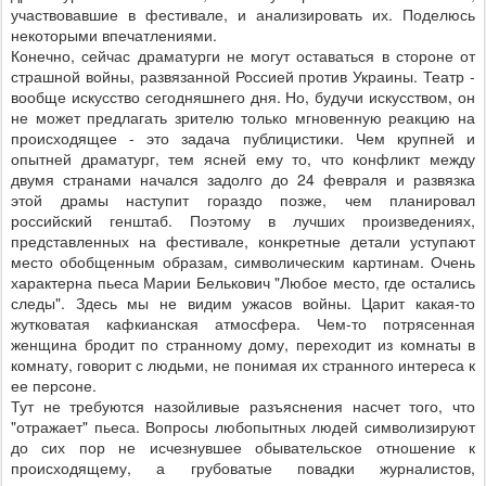
участвовавшие в фестивале, и анализировать их. Поделюсь
некоторыми впечатлениями.
Конечно, сейчас драматурги не могут оставаться в стороне от
страшной войны, развязанной Россией против Украины. Театр -
вообще искусство сегодняшнего дня. Но, будучи искусством, он
не может предлагать зрителю только мгновенную реакцию на
происходящее - это задача публицистики. Чем крупней и
опытней драматург, тем ясней ему то, что конфликт между
двумя странами начался задолго до 24 февраля и развязка
этой драмы наступит гораздо позже, чем планировал
российский генштаб. Поэтому в лучших произведениях,
представленных на фестивале, конкретные детали уступают
место обобщенным образам, символическим картинам. Очень
характерна пьеса Марии Белькович "Любое место, где остались
следы". Здесь мы не видим ужасов войны. Царит какая-то
жутковатая кафкианская атмосфера. Чем-то потрясенная
женщина бродит по странному дому, переходит из комнаты в
комнату, говорит с людьми, не понимая их странного интереса к
ее персоне.
Тут не требуются назойливые разъяснения насчет того, что
"отражает" пьеса. Вопросы любопытных людей символизируют
до сих пор не исчезнувшее обывательское отношение к
происходящему, а грубоватые повадки журналистов,