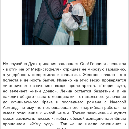
Не случайно Дух отрицания воплощает Она! Героиня спектакля
- в отличие от Мефистофеля - отрицает не мировую гармонию,
а ущербность «теоретика» и фанатика. Женское начало - это
полнота и вечность бытия. Именно на этих весах проверяется
«историческое значение» вождя пролетариата: «Теория суха,
но зеленеет жизни древо». Ленин остается бездетным и не
находит общего языка с женщинами - от школьного увлечения
до официального брака и последнего романа с Инессой
Арманд, потому что поглощающая его «партийная работа» не
имеет отношения к живой жизни. Только законченный аутист
может заключать письмо к якобы любимой женщине партийным
прощанием: «Жму руку»... Так же не имело отношения к
реальности появившееся в 1917 году государство-мутант - оно