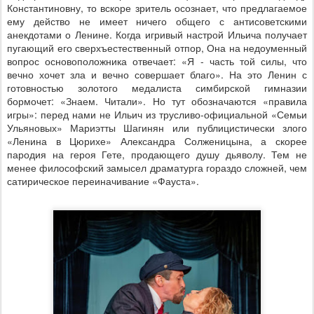
Константиновну, то вскоре зритель осознает, что предлагаемое
ему действо не имеет ничего общего с антисоветскими
анекдотами о Ленине. Когда игривый настрой Ильича получает
пугающий его сверхъестественный отпор, Она на недоуменный
вопрос основоположника отвечает:
«Я - часть той силы, что
вечно хочет зла и вечно совершает благо».
На это Ленин с
готовностью золотого медалиста симбирской гимназии
бормочет: «Знаем. Читали». Но тут обозначаются «правила
игры»: перед нами не Ильич из трусливо-официальной «Семьи
Ульяновых» Мариэтты Шагинян или публицистически злого
«Ленина в Цюрихе» Александра Солженицына, а скорее
пародия на героя Гете, продающего душу дьяволу. Тем не
менее философский замысел драматурга гораздо сложней, чем
сатирическое переиначивание «Фауста».