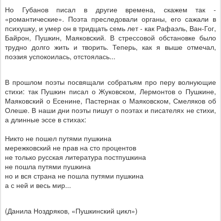
Но Губанов писал в другие времена, скажем так -
«романтические». Поэта преследовали органы, его сажали в
психушку, и умер он в тридцать семь лет - как Рафаэль, Ван-Гог,
Байрон, Пушкин, Маяковский. В стрессовой обстановке было
трудно долго жить и творить. Теперь, как я выше отмечал,
поэзия успокоилась, отстоялась...
В прошлом поэты
посвящали собратьям про перу
волнующие
стихи: так Пушкин писал о Жуковском, Лермонтов о Пушкине,
Маяковский о Есенине, Пастернак о Маяковском, Смеляков об
Олеше. В наши дни поэты пишут о поэтах и писателях не стихи,
а длинные эссе в стихах:
Никто не пошел путями пушкина
мережковский не прав на сто процентов
не только русская литература постпушкина
не пошла путями пушкина
но и вся страна не пошла путями пушкина
а с ней и весь мир...
(Данила Ноздряков, «Пушкинский цикл»)