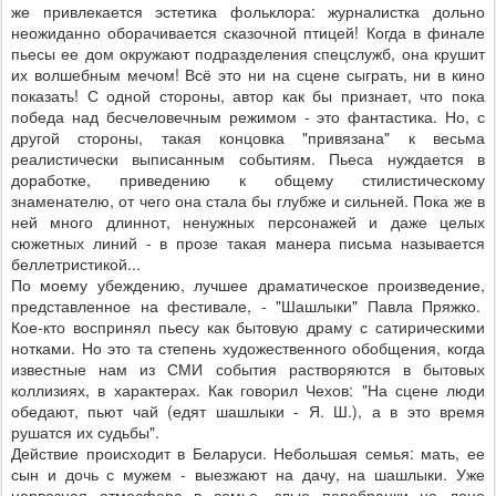
же привлекается эстетика фольклора: журналистка дольно
неожиданно оборачивается сказочной птицей! Когда в финале
пьесы ее дом окружают подразделения спецслужб, она крушит
их волшебным мечом! Всё это ни на сцене сыграть, ни в кино
показать! С одной стороны, автор как бы признает, что пока
победа над бесчеловечным режимом - это фантастика. Но, с
другой стороны, такая концовка "привязана" к весьма
реалистически выписанным событиям. Пьеса нуждается в
доработке, приведению к общему стилистическому
знаменателю, от чего она стала бы глубже и сильней. Пока же в
ней много длиннот, ненужных персонажей и даже целых
сюжетных линий - в прозе такая манера письма называется
беллетристикой...
По моему убеждению, лучшее драматическое произведение,
представленное на фестивале, - "Шашлыки" Павла Пряжко.
Кое-кто воспринял пьесу как бытовую драму с сатирическими
нотками. Но это та степень художественного обобщения, когда
известные нам из СМИ события растворяются в бытовых
коллизиях, в характерах. Как говорил Чехов: "На сцене люди
обедают, пьют чай (едят шашлыки - Я. Ш.), а в это время
рушатся их судьбы".
Действие происходит в Беларуси. Небольшая семья: мать, ее
сын и дочь с мужем - выезжают на дачу, на шашлыки. Уже
нервозная атмосфера в семье, злые перебранки на лоне