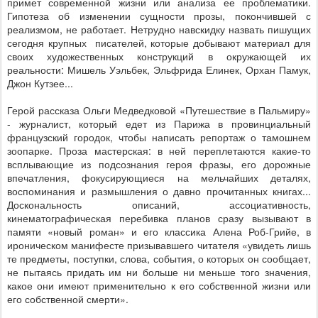
примет современной жизни или анализа ее проблематики.
Гипотеза об изменении сущности прозы, покончившей с
реализмом, не работает. Нетрудно навскидку назвать пишущих
сегодня крупных
писателей, которые добывают материал для
своих художественных конструкций в окружающей их
реальности: Мишель Уэльбек, Эльфрида Елинек, Орхан Памук,
Джон Кутзее...
Герой рассказа Ольги Медведковой «Путешествие в Пальмиру»
- журналист, который едет из Парижа в провинциальный
французский городок, чтобы написать репортаж о тамошнем
зоопарке. Проза мастерская: в ней переплетаются какие-то
всплывающие из подсознания героя фразы, его дорожные
впечатления, фокусирующиеся на мельчайших деталях,
воспоминания и размышления о давно прочитанных книгах...
Доскональность описаний, ассоциативность,
кинематографическая перебивка планов сразу вызывают в
памяти «новый роман» и его классика Алена Роб-Грийе, в
ироническом манифесте призывавшего читателя «увидеть лишь
те предметы, поступки, слова, события, о которых он сообщает,
не пытаясь придать им ни больше ни меньше того значения,
какое они имеют применительно к его собственной жизни или
его собственной смерти».