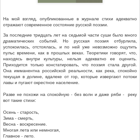
На мой взгляд, опубликованные в журнале стихи адекватно
отражают современное состояние русской поэзии.
За последние тридцать лет на седьмой части суши было много
драматических событий. Но русская поэзия отбурлила,
успокоилась, отстоялась, и по ней уже невозможно ощутить
пульс времени, как в прошлых веках. Теоретики говорят, что,
находясь внутри культуры, нельзя адекватно ее оценить.
Приходится только констатировать, что поэзия стала другой.
Она имманентна российской реальности, как река, спокойно
текущая в долине, вдалеке от гор, которые извергают потоки
лавы и пугают окрестное население.
Разве не похожи на спокойную - без волн и даже ряби -
реку
вот такие стихи:
Осень - старость,
Зима - смерть,
Весна - воскресение.
Многая лета или немногая,
Главное - лето.