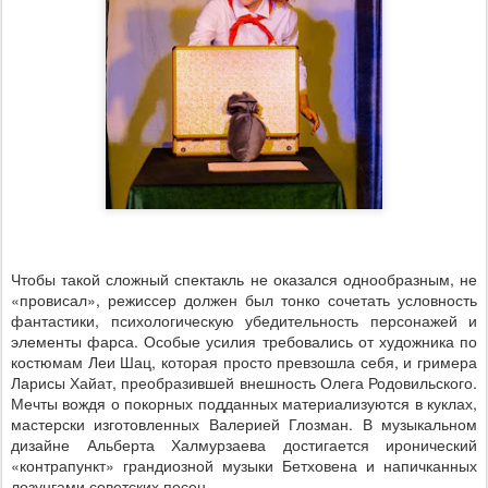
Чтобы такой сложный спектакль не оказался однообразным, не
«провисал», режиссер должен был тонко сочетать условность
фантастики, психологическую убедительность персонажей и
элементы фарса. Особые усилия требовались от художника по
костюмам Леи Шац, которая просто превзошла себя, и гримера
Ларисы Хайат, преобразившей внешность Олега Родовильского.
Мечты вождя о покорных подданных материализуются в куклах,
мастерски изготовленных Валерией Глозман. В музыкальном
дизайне Альберта Халмурзаева достигается иронический
«контрапункт» грандиозной музыки Бетховена и напичканных
лозунгами советских песен.