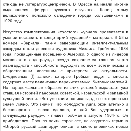
отнюдь не литературоцентричной. В Одессе начинали многие
выдающиеся фигуры русского искусства. Конец этому
великолепию положило овладение города большевиками в
1920 году...
Искусство комплектования «толстого» журнала проявляется в
умении поставить в конце яркий «ударный» материал. В 58-м
номере «Зеркала» таким завершающим интеллектуальным
аккордом стали дневники художника Михаила Гробмана 1984
года, посвященные посещению Америки. У одного из лидеров
московского андеграунда всегда сохраняется главная черта
авангардиста - способность подходить ко всем эстетическим и
общественным явлениям с критерием их актуальности.
Ежедневные (!) записи, которые Гробман ведет с юности,
содержат массу педантично перечисляемых
бытовых мелочей.
Но парадоксальным образом из этих деталей вырастает уже
ставшая историей панорама советской, израильской и западной
культурной жизни. «Вот уже книги написаны, где всех героев мы
знаем лично. Это значит, что молодость ушла окончательно и
бесповоротно - эпоха сделана, и дай Бог удержаться в
следующем раунде», - пишет Гробман в августе 1984-го. Он
прибеднялся! Прошло почти сорок лет, но создатель термина
«Второй русский авангард» описал в своих дневниках новые