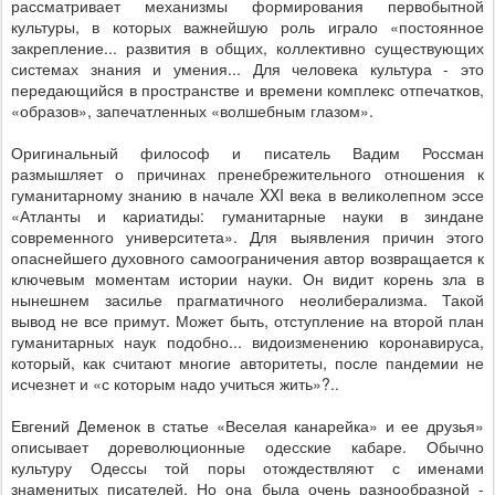
рассматривает механизмы формирования первобытной
культуры, в которых важнейшую роль играло «постоянное
закрепление... развития в общих, коллективно существующих
системах знания и умения... Для человека культура - это
передающийся в пространстве и времени комплекс отпечатков,
«образов», запечатленных «волшебным глазом».
Оригинальный философ и писатель Вадим Россман
размышляет о причинах пренебрежительного отношения к
гуманитарному знанию в начале
XXI
века в великолепном эссе
«Атланты и кариатиды: гуманитарные науки в зиндане
современного университета». Для выявления причин этого
опаснейшего духовного самоограничения автор возвращается к
ключевым моментам истории науки. Он видит корень зла в
нынешнем засилье прагматичного неолиберализма. Такой
вывод не все примут. Может быть, отступление на второй план
гуманитарных наук подобно... видоизменению коронавируса,
который, как считают многие авторитеты, после пандемии не
исчезнет и «с которым надо учиться жить»?..
Евгений Деменок в статье «Веселая канарейка» и ее друзья»
описывает дореволюционные одесские кабаре. Обычно
культуру Одессы той поры отождествляют с именами
знаменитых писателей. Но она была очень разнообразной -