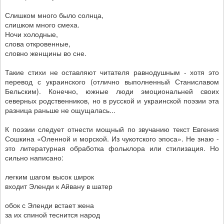
Слишком много было солнца,
слишком много смеха.
Ночи холодные,
слова откровенные,
словно женщины во сне.
Такие стихи не оставляют читателя равнодушным - хотя это
перевод с украинского (отлично выполненный Станиславом
Бельским). Конечно, южные люди эмоциональней своих
северных родственников, но в русской и украинской поэзии эта
разница раньше не ощущалась...
К поэзии следует отнести мощный по звучанию текст Евгения
Сошкина «Оленной и морской. Из чукотского эпоса». Не знаю -
это литературная обработка фольклора или стилизация. Но
сильно написано:
легким шагом высок широк
входит Эленди к Айвану в шатер
обок с Эленди встает жена
за их спиной теснится народ