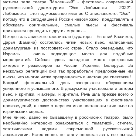
уютном зале театра "Маленький" - фестиваль современной
русскоязычной драматургии "Эхо Любимовки - 2022".
Любимовка - это подмосковное имение Станиславского. "Эхо" -
потому что в сегодняшней России невозможно представлять и
обсуждать оригинальные, смелые пьесы и фестиваль
приходится проводить в других странах...
В ходе тель-авивского фестиваля (кураторы - Евгений Казачков,
Дарья Шамина) состоялись читки новых пьес, написанных
драматургами из постсоветских стран. Стало очевидным, что
Израиль - очень подходящее место для подобных
мероприятий. Сейчас здесь находятся много прекрасных
актеров и режиссеров из России, Украины, Беларуси. За
несколько репетиций они так проработали предложенные им
пьесы, что многие читки превращались в настоящие спектакли!
Каждый фестивальный день завершался обсуждением
увиденного и услышанного. В дискуссиях участвовали и авторы
пьес, и критики, и актеры, и зрители. Речь шла прежде всего о
драматургических достоинствах участвовавших в фестивале
произведений, а также о перспективах постановки этих пьес на
израильских сценах.
Мне лично, давно не бывавшему в российских театрах, было
необычайно интересно ознакомиться с тематикой, стилем,
эстетическими кодами современной русскоязычной
драматургии. Естественно, не стану пересказывать все пьесы,