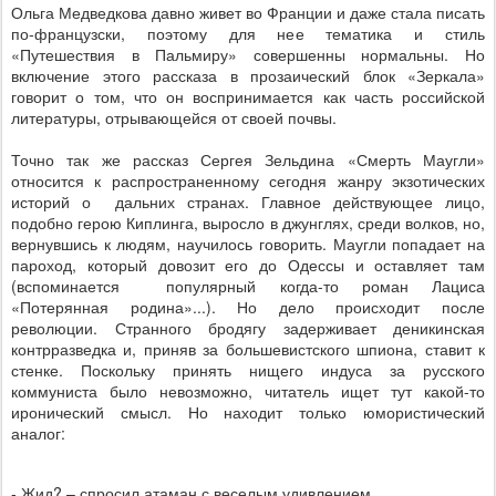
Ольга Медведкова давно живет во Франции и даже стала писать
по-французски, поэтому для нее тематика и стиль
«Путешествия в Пальмиру» совершенны нормальны. Но
включение этого рассказа в прозаический блок «Зеркала»
говорит о том, что он воспринимается как часть российской
литературы, отрывающейся от своей почвы.
Точно так же рассказ Сергея Зельдина «Смерть Маугли»
относится к распространенному сегодня жанру экзотических
историй о
дальних странах. Главное действующее лицо,
подобно герою Киплинга, выросло в джунглях, среди волков, но,
вернувшись к людям, научилось говорить. Маугли попадает на
пароход, который довозит его до Одессы и оставляет там
(вспоминается
популярный когда-то роман Лациса
«Потерянная родина»...). Но дело происходит после
революции. Странного бродягу задерживает деникинская
контрразведка и, приняв за большевистского шпиона, ставит к
стенке. Поскольку принять нищего индуса за русского
коммуниста было невозможно, читатель ищет тут какой-то
иронический смысл. Но находит только юмористический
аналог:
- Жид? – спросил атаман с веселым удивлением.