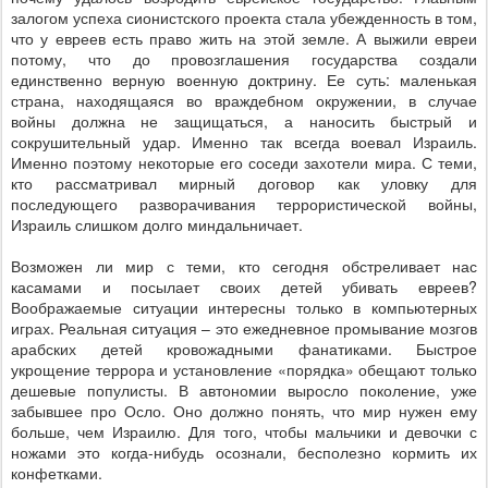
залогом успеха сионистского проекта стала убежденность в том,
что у евреев есть право жить на этой земле. А выжили евреи
потому, что до провозглашения государства создали
единственно верную военную доктрину. Ее суть: маленькая
страна, находящаяся во враждебном окружении, в случае
войны должна не защищаться, а наносить быстрый и
сокрушительный удар. Именно так всегда воевал Израиль.
Именно поэтому некоторые его соседи захотели мира. С теми,
кто рассматривал мирный договор как уловку для
последующего разворачивания террористической войны,
Израиль слишком долго миндальничает.
Возможен ли мир с теми, кто сегодня обстреливает нас
касамами и посылает своих детей убивать евреев?
Воображаемые ситуации интересны только в компьютерных
играх. Реальная ситуация – это ежедневное промывание мозгов
арабских детей кровожадными фанатиками. Быстрое
укрощение террора и установление «порядка» обещают только
дешевые популисты. В автономии выросло поколение, уже
забывшее про Осло. Оно должно понять, что мир нужен ему
больше, чем Израилю. Для того, чтобы мальчики и девочки с
ножами это когда-нибудь осознали, бесполезно кормить их
конфетками.