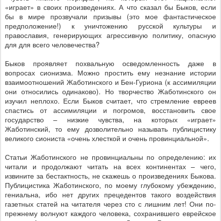
«играет» в своих произведениях. А что сказал бы Быков, если
бы в мире прозвучали призывы (это мое фантастическое
предположение!) к уничтожению русской культуры и
православия, генерирующих агрессивную политику, опасную
для для всего человечества?
Быков проявляет похвальную осведомленность даже в
вопросах сионизма. Можно простить ему незнание истории
взаимоотношений Жаботинского и Бен-Гуриона (к ассимиляции
они относились одинаково). Но творчество Жаботинского он
изучил неплохо. Если Быков считает, что стремление евреев
спастись от ассимиляции и погромов, восстановить свое
государство – низкие чувства, на которых «играет»
Жаботинский, то ему дозволительно называть публицистику
великого сиониста «очень хлесткой и очень провинциальной».
Статьи Жаботинского не провинциальны по определению: их
читали и продолжают читать на всех континентах – чего,
извините за бестактность, не скажешь о произведениях Быкова.
Публицистика Жаботинского, по моему глубокому убеждению,
гениальна, ибо нет других прецедентов такого воздействия
газетных статей на читателя через сто с лишним лет! Они по-
прежнему волнуют каждого человека, сохранившего еврейское