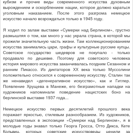
кубизм и прочие виды современного искусства духовным
вырождением и оскорблением нации, которое должно караться
уголовным наказанием. После этого разгрома немецкое
искусство начало возрождаться только в 1945 году.
Я ходил по залам выставки «Сумерки над Берлином», грустно
размышляя о том, как много у нас украла страна, в которой мы
прожили значительную часть жизни. Там коллекционированием
искусства занимались цари, графы и культурные русские купцы.
Советское государство шедевров не покупало - только
продавало по дешевке. Поэтому для советского человека
история мирового искусства заканчивалась поздним Сезанном и
ранним Пикассо. Из диктаторов ХХ века только Муссолини
положительно относился к современному искусству. Сталин так
же ненавидел «дегенеративное искусство», как и Гитлер.
Появление Хрущева в Манеже, его безграмотные нападки на
художников напоминали поведение нацистских бонз на
берлинской выставке 1937 года...
Немецкое искусство первых десятилетий прошлого века
поражает яркостью, стилевым разнообразием. Из художников,
представленных в экспозиции «Сумерки над Берлином», я в
молодые годы знавал только Георга Гросса, Отто Дикса, Кете
Кольвиц, которых советские искусствоведы ценили за