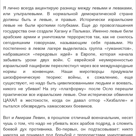
Я лично всегда акцентирую разницу между левыми и леваками,
или ультралевыми. В нормальной демократической стране
должны быть и левые, и правые. Исторически израильские
левые не были кроткими голубками. Еще до провозглашения
государства они создали Хагану и Пальмах. Именно левые били
арабские армии и уничтожали террористов так, как не снилось
сегодняшним говорунам, называющим себя правыми. Но
постепенно в левом лагере выделилась группа «гуманистов»,
набравшихся «передовых идей» в Европе, которая начала
забывать уроки двух войн. С еврейской неумеренностью
израильский пацифизм перехлестнул через все международные
нормы и конвенции. Наши миротворцы придумали
шизофреническую теорию: войны, к сожалению, еще
существуют, но надо быть цивилизованными людьми и воевать,
никого не убивая! На эту «платформу» после Осло перешли
практически все израильские левые. Они истерически обвиняли
ЦАХАЛ в жестокости, когда он давал отпор «Хизбалле» и
пытался обезвредить хамасовских боевиков.
Вот и Амирам Левин, в прошлом отличный военачальник, несет
чушь о том, что надо не убивать всех арабов подряд, а сломить
боевой дух противника. Во-первых, он подтасовывает: никто
никогда не понимал под борьбой с террористами уничтожение