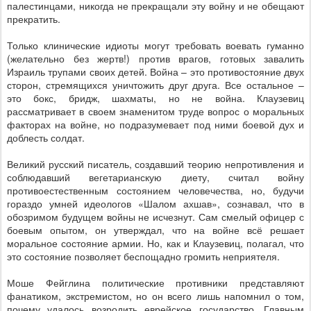
палестинцами, никогда не прекращали эту войну и не обещают
прекратить.
Только клинические идиоты могут требовать воевать гуманно
(желательно без жертв!) против врагов, готовых завалить
Израиль трупами своих детей. Война – это противостояние двух
сторон, стремящихся уничтожить друг друга. Все остальное –
это бокс, бридж, шахматы, но не война. Клаузевиц
рассматривает в своем знаменитом труде вопрос о моральных
факторах на войне, но подразумевает под ними боевой дух и
доблесть солдат.
Великий русский писатель, создавший теорию непротивления и
соблюдавший вегетарианскую диету, считал войну
противоестественным состоянием человечества, но, будучи
гораздо умней идеологов «Шалом ахшав», сознавал, что в
обозримом будущем войны не исчезнут. Сам смелый офицер с
боевым опытом, он утверждал, что на войне всё решает
моральное состояние армии. Но, как и Клаузевиц, полагал, что
это состояние позволяет беспощадно громить неприятеля.
Моше Фейглина политические противники представляют
фанатиком, экстремистом, но он всего лишь напомнил о том,
почему удалось возродить еврейское государство. Главным