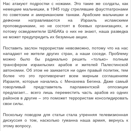
Нас атакуют подростки с ножами. Это такие же солдаты, как
немецкие мальчишки, в 1945 году стрелявшие фаустпатронами
по советским и американским танкам. Арабские мальчишки и
девчонки натравливаются на Израиль исламскими
проповедниками, но не состоят в боевых организациях, и
потому осведомители ШАБАКа о них не знают, наша разведка
не может предупредить их безумные акции.
Поставить заслон террористам невозможно, потому что на нас
нападают не жители других стран, а наши соседи. Проблему
можно было бы радикально решить «только» полным
трансфером израильских арабов и жителей Палестинской
автономии. Об этом не заикается ни один правый политик, тем
более что это противоречит всем мирным соглашениям
Израиля, которые начались с Менахема Бегина. Даже самый
говорливый представитель парламентской оппозиции
предлагает... всего лишь переместить часть арабов из одних
районов в другие – это поможет террористам консолидировать
свои силы.
Поскольку поводом для статьи стала утренняя телевизионная
дискуссия о том, насколько гуманна наша армия, вернусь к
этому вопросу.