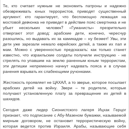
Те, кто считает нужным не экономить патроны и надежно
обезвреживать юных террористов, приводят существенный
аргумент: кто гарантирует, что беспомощно лежащая на
мостовой девчонка не приведет в действие пояс смертника и не
убьет нескольких человек? «Гуманисты» презрительно
отвергают этот довод: арабские дети, конечно, чересчур
разошлись, но выдавать их за камикадзе – ну беэмет! Увы, эти
дети уже зарезали немало еврейских детей, а также их пап и
мам. Можно с уверенностью предсказать: как только станет
известно, что израильские солдаты получили инструкцию - не
стрелять по упавшим на землю раненным юным террористам,
эти детишки непременно начнут надевать пояса и в случае
ранения взрывать их слабеющими ручонками.
Жестокость проявляет не ЦАХАЛ, а то зверье, которое посылает
арабских детей на войну. Звери – те родители, которые
получают установленную плату за превращение их детей в
шахидов.
Сегодня даже лидер Сионистского лагеря Ицхак Герцог
признает, что подписание с Абу-Мазеном бумажки, называемой
мирным договором, не остановит террористическую войну,
которая ведется против Израиля. Арабы, называющие себя