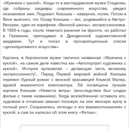
«Мужчина с куклой». Когда-то в амстердамском музее Стеделик,
где собраны шедевры современного искусства, увидел
незнакомое имя. Подумал: Кокошка – наверное, поляк. Потом в
Вене выяснил, что Оскар Кокошка – чех, родившийся в Австро-
Венгрии, один из корифеев «Венской школы» экспрессионизма.
В 1920-е годы, после тяжелого ранения на фронте, он работал
в Германии, преподавал в Дрезденской художественной
академии. Тут и попал в проскрипционные списки
«дегенеративного искусства».
Картина, в берлинском музее тактично названная «Мужчина с
куклой», на самом деле известна как «Автопортрет художника с
куклой». История жутковатая – делающая честь великому
экспрессионисту!.. Перед Первой мировой войной Кокошка
пережил бурный роман с венской красавицей Альмой Малер,
вдовой знаменитого композитора. Ей посвящена лучшая
картина Кокошки «Невеста ветра» (впоследствии был создан
фильм с таким названием). Когда возлюбленная оставила его,
художник в отчаянии заказал похожую на нее женскую куклу в
полный рост. Сохранились легенды о его взаимоотношениях с
куклой, а сам он написал об этом книгу «Фетиш».