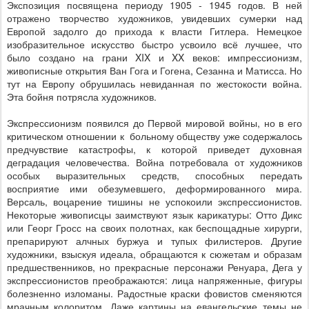
Экспозиция посвящена периоду 1905 - 1945 годов. В ней
отражено творчество художников, увидевших сумерки над
Европой задолго до прихода к власти Гитлера. Немецкое
изобразительное искусство быстро усвоило всё лучшее, что
было создано на грани
XIX
и
XX
веков: импрессионизм,
живописные открытия Ван Гога и Гогена, Сезанна и Матисса. Но
тут на Европу обрушилась невиданная по жестокости война.
Эта бойня потрясла художников.
Экспрессионизм появился до Первой мировой войны, но в его
критическом отношении к больному обществу уже содержалось
предчувствие катастрофы, к которой приведет духовная
деградация человечества. Война потребовала от художников
особых выразительных средств, способных передать
восприятие ими обезумевшего, деформированного мира.
Версаль, воцарение тишины не успокоили экспрессионистов.
Некоторые живописцы заимствуют язык карикатуры: Отто Дикс
или Георг Гросс на своих полотнах, как беспощадные хирурги,
препарируют алчных буржуа и тупых филистеров. Другие
художники, взыскуя идеала, обращаются к сюжетам и образам
предшественников, но прекрасные персонажи Ренуара, Дега у
экспрессионистов преображаются: лица напряженные, фигуры
болезненно изломаны. Радостные краски фовистов сменяются
мрачным колоритом. Даже картины на евангельские темы не