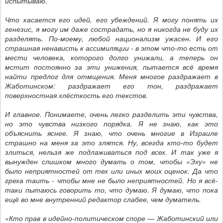
испытываю.
Что касается его идей, его убеждений. Я могу понять их
генезис, я могу им даже сострадать, но я никогда не буду их
разделять. По-моему, любой национализм ужасен. И его
страшная ненависть к ассимиляции - в этом что-то есть от
мести человека, которого долго унижали, а теперь он
мстит постоянно за эти унижения, пытается всё время
найти предлог для отмщения. Меня многое раздражает в
Жаботинском: раздражает его тон, раздражает
поверхностная хлёсткость его текстов.
И главное. Понимаете, очень легко разделить эти чувства,
но это чувства низкого порядка. Я не знаю, как это
объяснить яснее. Я знаю, что очень многие в Израиле
страшно на меня за это злятся. Ну, всегда кто-то будет
злиться, нельзя же подлаживаться под всех. И так уже я
вынужден слишком много думать о том, чтобы «Эху» не
было неприятностей от тех или иных моих оценок. Да что
греха таить - чтобы мне не было неприятностей. Но я всё-
таки пытаюсь говорить то, что думаю. Я думаю, что пока
ещё во мне внутренний редактор слабее, чем думатель.
«Кто прав в идейно-политическом споре — Жаботинский или