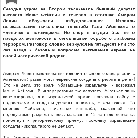
Сегодня утром на Втором телеканале бывший депутат
кнессета Моше Фейглин и генерал в отставке Амирам
Левин обсуждали взбудоражившее Израиль
высказывание начальника генштаба Гади Айзенкота о
«девочке с ножницами». Но спор в студии был не о
пределах жестокости в сегодняшней борьбе с арабским
террором. Разговор словно вернулся на пятьдесят или сто
лет назад к базовым вопросам выживания евреев на
своей исторической родине.
Амирам Левин взволнованно говорил о своей солидарности с
Айзенкотом: разве могут еврейские солдаты стрелять в детей!
Это не дети, это враги, убивающие израильтян, - возражал
Моше Фейглин. В интерпретации экс-депутата, Айзенкот лишь
констатировал, что израильской армии навязали войну с
подростками и солдаты должны понимать, с кем воюют. По
мнению Фейглина, начальник генштаба, сказавший, что
недопустимо разряжать весь магазин в 13-летнюю девчонку,
прибегнул к риторическому приему, поскольку израильские
солдаты никогда такого не делают.
Тут Амирам Левин разразился тирадой, которая является