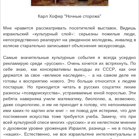
Карл Хофер "Ночные сторожа"
Мне нравится рассматривать посетителей выставок. Видишь
израильский «культурный слой»: серьезны пожилые люди,
непосредственно реагирует на увиденное молодежь, инвалид в
коляске старательно записывает объяснения экскурсовода.
Самые значительные культурные события я всегда усердно
рекламирую среди «русских». Очень хочется их встряхнуть. По
себе знаю, как консервативны выходцы из СССР, как они
держатся за свое «великое наследие», - а на самом деле не
готовы к восприятию нового. Это больше относится к людям
постарше. Но приходится читать в русских соцсетях лихие
разносы «псевдоискусства», устраиваемые юной порослью. Эти
ребята наверняка учили математику, биологию, а, возможно,
даже социологию, и им не приходит в голову, что непонимание
ими каких-то картин или книг – не повод для истерики, что для
постижения искусства тоже требуется учеба. Замечу, что при
всей культурной спеси многих «русских» и их нелестном мнении
о духовном уровне уроженцев Израиля, разница – не в пользу
«наших». Естественно, не все израильтяне интеллектуальны и