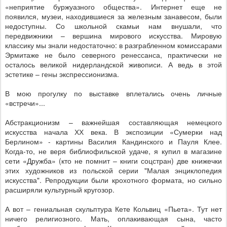
«неприятие буржуазного общества». Интернет еще не
появился, музеи, находившиеся за железным занавесом, были
недоступны. Со школьной скамьи нам внушали, что
передвижники – вершина мирового искусства. Мировую
классику мы знали недостаточно: в разграбленном комиссарами
Эрмитаже не было северного ренессанса, практически не
осталось великой нидерландской живописи. А ведь в этой
эстетике – гены экспрессионизма.
В мою прогулку по выставке вплетались очень личные
«встречи»...
Абстракционизм – важнейшая составляющая немецкого
искусства начала ХХ века. В экспозиции «Сумерки над
Берлином» - картины Василия Кандинского и Пауля Клее.
Когда-то, не веря библиофильской удаче, я купил в магазине
сети «Дружба» (кто не помнит – книги соцстран) две книжечки
этих художников из польской серии "Малая энциклопедия
искусства". Репродукции были крохотного формата, но сильно
расширяли культурный кругозор.
А вот – гениальная скульптура Кете Кольвиц «Пьета». Тут нет
ничего религиозного. Мать, оплакивающая сына, часто