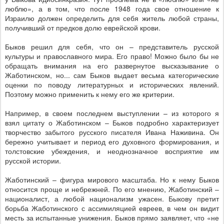
люблю», а в том, что после 1948 года свое отношение к
Израилю должен определить для себя житель любой страны,
получивший от предков долю еврейской крови.
Быков решил для себя, что он – представитель русской
культуры и православного мира. Его право! Можно было бы не
обращать внимания на его развернутое высказывание о
Жаботинском, но... сам Быков выдает весьма категорические
оценки по поводу литературных и исторических явлений.
Поэтому можно применить к нему его же критерии.
Например, в своем последнем выступлении – из которого я
взял цитату о Жаботинском – Быков подробно характеризует
творчество забытого русского писателя Ивана Наживина. Он
бережно учитывает и период его духовного формирования, и
толстовские убеждения, и неоднозначное восприятие им
русской истории.
Жаботинский – фигура мирового масштаба. Но к нему Быков
относится проще и небрежней. По его мнению, Жаботинский –
националист, а любой национализм ужасен. Быкову претит
борьба Жаботинского с ассимиляцией евреев, в чем он видит
месть за испытанные унижения. Быков прямо заявляет, что «не