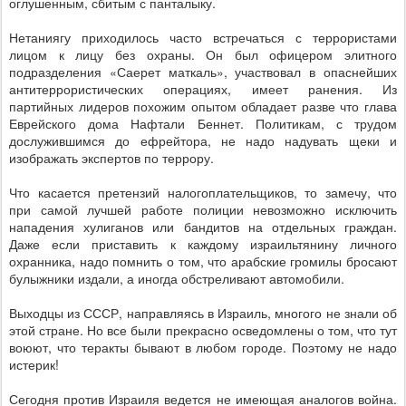
оглушенным, сбитым с панталыку.
Нетаниягу приходилось часто встречаться с террористами
лицом к лицу без охраны. Он был офицером элитного
подразделения «Саерет маткаль», участвовал в опаснейших
антитеррористических операциях, имеет ранения. Из
партийных лидеров похожим опытом обладает разве что глава
Еврейского дома Нафтали Беннет. Политикам, с трудом
дослужившимся до ефрейтора, не надо
надувать щеки и
изображать экспертов по террору.
Что касается претензий налогоплательщиков, то замечу, что
при самой лучшей работе полиции невозможно исключить
нападения хулиганов или бандитов на отдельных граждан.
Даже если приставить к каждому израильтянину личного
охранника, надо помнить о том, что арабские громилы бросают
булыжники издали, а иногда обстреливают автомобили.
Выходцы из СССР, направляясь в Израиль, многого не знали об
этой стране. Но все были прекрасно осведомлены о том, что тут
воюют, что теракты бывают в любом городе. Поэтому не надо
истерик!
Сегодня против Израиля ведется не имеющая аналогов война.