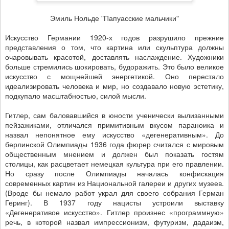
Эмиль Нольде "Папуасские мальчики"
Искусство Германии 1920-х годов разрушило прежние
представления о том, что картина или скульптура должны
очаровывать красотой, доставлять наслаждение. Художники
больше стремились шокировать, будоражить. Это было великое
искусство с мощнейшей энергетикой. Оно перестало
идеализировать человека и мир, но создавало новую эстетику,
подкупало масштабностью, силой мысли.
Гитлер, сам баловавшийся в юности ученически вылизанными
пейзажиками, отличался примитивным вкусом параноика и
назвал непонятное ему искусство «дегенеративным». До
берлинской Олимпиады 1936 года фюрер считался с мировым
общественным мнением и должен был показать гостям
столицы, как расцветает немецкая культура при его правлении.
Но сразу после Олимпиады началась конфискация
современных картин из Национальной галереи и других музеев.
(Вроде бы немало работ украл для своего собрания Герман
Геринг). В 1937 году нацисты устроили выставку
«Дегенеративое искусство». Гитлер произнес «программную»
речь, в которой назвал импрессионизм, футуризм, дадаизм,