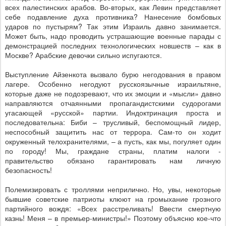
всех палестинских арабов. Во-вторых, как Левин представляет
себе подавление духа противника? Нанесение бомбовых
ударов по пустырям? Так этим Израиль давно занимается.
Может быть, надо проводить устрашающие военные парады с
демонстрацией последних технологических новшеств – как в
Москве? Арабские девочки сильно испугаются.
Выступление Айзенкота вызвало бурю негодования в правом
лагере. Особенно негодуют русскоязычные израильтяне,
которые даже не подозревают, что их эмоции и «мысли» давно
направляются отчаянными пропагандистскими судорогами
угасающей «русской» партии. Индоктринация проста и
последовательна: Биби – трусливый, беспомощный лидер,
неспособный защитить нас от террора. Сам-то он ходит
окруженный телохранителями, – а пусть, как мы, погуляет один
по городу! Мы, граждане страны, платим налоги -
правительство обязано гарантировать нам личную
безопасность!
Полемизировать с троллями неприлично. Но, увы, некоторые
бывшие советские патриоты клюют на громыхание грозного
партийного вождя: «Всех расстреливать! Ввести смертную
казнь! Меня – в премьер-министры!» Поэтому объясню кое-что