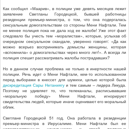
Как сообщил «Маарив», в полиции уже девять месяцев лежит
заявление Светланы Городецкой, бывшей работницы
резиденции премьер-министра, о том, что она подергалась
сексуальным домогательствам со стороны Мени Нафтали. Тем
не менее полиция пока не дала ход ее жалобе! Уже этот факт
следовало бы учесть тем «моралистам», которые, услыхав об
очередном сексуальном скандале, уверенно говорят: «Да как
можно всерьез воспринимать домыслы женщины, которая
«вспомнила» о домогательствах через много лет!». А всегда ли
полиция спешит рассматривать жалобы пострадавших?
Но в данном случае проблема не только в инертности нашей
полиции. Речь идет о Мени Нафтали, кем-то использованном
перед выборами в кнессет для шумихи, целью которой была
дискредитация Сары Нетаниягу
и тем самым – лидера Ликуда.
Поэтому не удивляет то, что телеканалы, расписывавшие
«моральную победу» Мени Нафтали, игнорируют
свидетельства людей, которые иначе оценивают его моральный
облик.
Светлане Городецкой 51 год. Она работала в резиденции
премьер-министра в Иерусалиме. Мени Нафтали был ее
непосредственным начальником и своей подписью