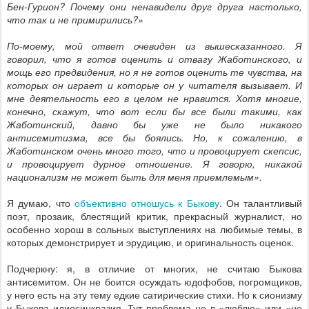
Бен-Гурион? Почему они ненавидели друг друга настолько,
что так и не примирились?»
По-моему, мой ответ очевиден из вышесказанного. Я
говорил, что я готов оценить и отвагу Жаботинского, и
мощь его предвидения, но я не готов оценить те чувства, на
которых он играет и которые он у читателя вызывает. И
мне деятельность его в целом не нравится. Хотя многие,
конечно, скажут, что вот если бы все были такими, как
Жаботинский, давно бы уже не было никакого
антисемитизма, все бы боялись. Но, к сожалению, в
Жаботинском очень много того, что и провоцирует скепсис,
и провоцирует дурное отношение. Я говорю, никакой
национализм не может быть для меня приемлемым».
Я думаю, что
объективно отношусь к Быкову
. Он талантливый
поэт, прозаик, блестящий критик, прекрасный журналист, но
особенно хорош в сольных выступлениях на любимые темы, в
которых демонстрирует и эрудицию, и оригинальность оценок.
Подчеркну: я, в отличие от многих, не считаю Быкова
антисемитом. Он не боится осуждать юдофобов, погромщиков,
у него есть на эту тему едкие сатирические стихи. Но к сионизму
у Быкова идиосинкразия. Тут проблема не в «люблю» или «не