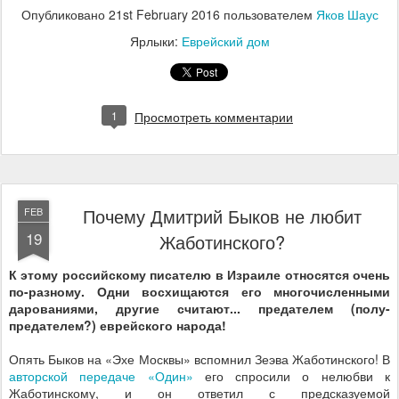
Опубликовано
21st February 2016
пользователем
Яков Шаус
Ярлыки:
Еврейский дом
1
Просмотреть комментарии
Почему Дмитрий Быков не любит
FEB
19
Жаботинского?
К это
му российскому писателю в Израиле относятся очень
по-разному. Одни восхищаются его многочисленными
дарованиями, другие считают... предателем (полу-
предателем?) еврейского народа!
Опять Быков на «Эхе Москвы» вспомнил Зеэва Жаботинского! В
авторской передаче «Один»
его спросили о нелюбви к
Жаботинскому, и он ответил с предсказуемой