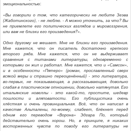
эмоциональностью:
«Вы говорили о том, что категорически не любите Зеэва
(Жаботинского), - не люблю. - А можно уточнить, за что? Вы
не приемлете его политических взглядов и мировоззрения,
или вам не близки его произведения?».
Одно другому не мешает. Мне не близки его произведения.
Мне кажется, что он писатель достаточно крепкого
второго ряда. Мне кажется, что он не выдерживает
сравнения с титанами литературы, одновременно с
которыми он жил и работал. Мне кажется, что и «Самсон»,
и в особенности «Пятеро» (роман, прославленный сверх
всякой меры и страшно переоценённый) - это литература,
во-первых, не показывающая, а рассказывающая, довольно
слабая в пластическом отношении, довольно натянутая. Его
итальянские новеллы - это какой-то, простите, шедевр
пошлости и аляповатости. Его публицистика очень
хлёсткая и очень провинциальная. Всё, что он написал в
качестве Альталены, по-моему, слабеет, блёкнет перед
одним его переводом «Ворона» Эдгара По, который
действительно очень хорош. Но, в принципе, я никаких
восторженных чувств по поводу его литературы не