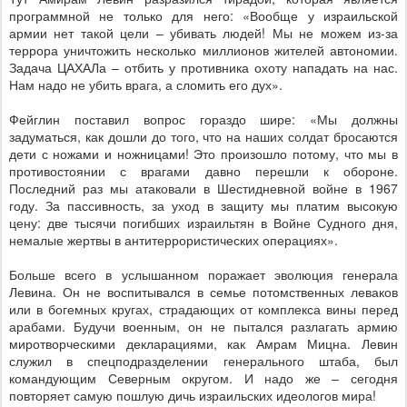
программной не только для него: «Вообще у израильской
армии нет такой цели – убивать людей! Мы не можем из-за
террора уничтожить несколько миллионов жителей автономии.
Задача ЦАХАЛа – отбить у противника охоту нападать на нас.
Нам надо не убить врага, а сломить его дух».
Фейглин поставил вопрос гораздо шире: «Мы должны
задуматься, как дошли до того, что на наших солдат бросаются
дети с ножами и ножницами! Это произошло потому, что мы в
противостоянии с врагами давно перешли к обороне.
Последний раз мы атаковали в Шестидневной войне в 1967
году. За пассивность, за уход в защиту мы платим высокую
цену: две тысячи погибших израильтян в Войне Судного дня,
немалые жертвы в антитеррористических операциях».
Больше всего в услышанном поражает эволюция генерала
Левина. Он не воспитывался в семье потомственных леваков
или в богемных кругах, страдающих от комплекса вины перед
арабами. Будучи военным, он не пытался разлагать армию
миротворческими декларациями, как Амрам Мицна. Левин
служил в спецподразделении генерального штаба, был
командующим Северным округом. И надо же – сегодня
повторяет самую пошлую дичь израильских идеологов мира!