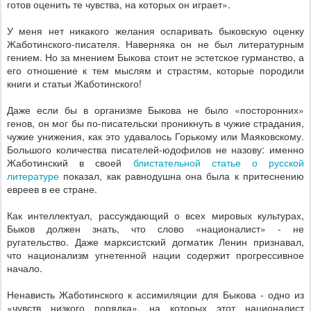
готов оценить те чувства, на которых он играет».
У меня нет никакого желания оспаривать быковскую оценку
Жаботинского-писателя. Наверняка он не был литературным
гением. Но за мнением Быкова стоит не эстетское гурманство, а
его отношение к тем мыслям и страстям, которые породили
книги и статьи Жаботинского!
Даже если бы в организме Быкова не было «посторонних»
генов, он мог бы по-писательски проникнуть в чужие страдания,
чужие унижения, как это удавалось Горькому или Маяковскому.
Большого количества писателей-юдофилов не назову: именно
Жаботинский в своей
блистательной статье о русской
литературе
показал, как равнодушна она была к притеснению
евреев в ее стране.
Как интеллектуал, рассуждающий о всех мировых культурах,
Быков должен знать, что слово «националист» - не
ругательство. Даже марксистский догматик Ленин признавал,
что национализм угнетенной нации содержит прогрессивное
начало.
Ненависть Жаботинского к ассимиляции для Быкова - одно из
«чувств низкого порядка», на которых этот националист