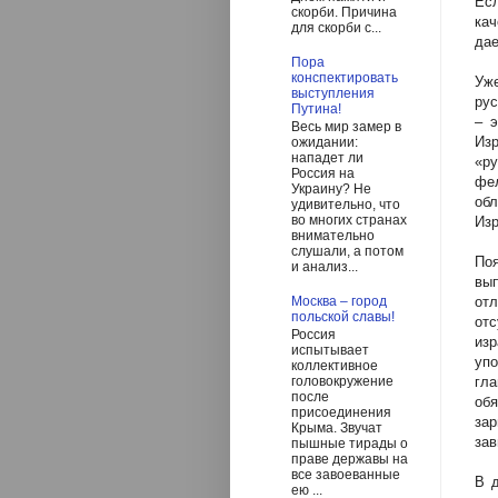
Есл
скорби. Причина
кач
для скорби с...
дае
Пора
конспектировать
Уж
выступления
рус
Путина!
– э
Весь мир замер в
Изр
ожидании:
нападет ли
«р
Россия на
фе
Украину? Не
об
удивительно, что
во многих странах
Изр
внимательно
слушали, а потом
Поя
и анализ...
вы
от
Москва – город
польской славы!
от
Россия
изр
испытывает
уп
коллективное
гла
головокружение
после
об
присоединения
за
Крыма. Звучат
зав
пышные тирады о
праве державы на
все завоеванные
В д
ею ...