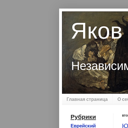
Яков
Независи
Главная страница
О се
Рубрики
вто
Ю
Еврейский