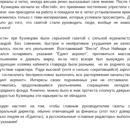
ериалы и четко, иногда весьма резко высказывал свое мнение. После 
 Кузнецова изгнали из «Вестей», его преемники постепенно упростили 
ачи: они приходили на работу и покидали ее в четко установленное вре
комились только с теми материалами, которые успевали просмотреть. 
шло до того, что газетой стали руководить люди, вообще не знаю
ского!
ести» при Кузнецове были серьезной газетой с сильной журналистс
мандой. Без сомнения, быстрое и необратимое ухудшения ее качес
чалось после его увольнения. Возглавивший "Вести" Илья Наймарк 
тался оспаривать указания "Едиот ахронот", противиться массо
ольнениям и держать марку, из-за чего вскоре был вынужден уй
едующие хозяева кабинета главреда были разными, но их роднило од
утствие характера. Ради высокой (хотя и сильно сократившейся) зарп
 согласились беспрекословно выполнять все распоряжения начальств
диот ахронот». Интересы своих подчиненных уже не отстаивали:
отивились продолжавшимся увольнениям, сокращению окладо
орарного фонда. Конечно, можно было в знак протеста хлопнуть дверью
рдостью Кузнецова эти карьеристы не обладали.
нцерн настоял на том, чтобы главным руководителем газеты с
еральный директор, обычно отвечающий за финансы (этот пост довер
ько людям из «Едиота»), а русскоязычные «главные редакторы» выпол
 указания!