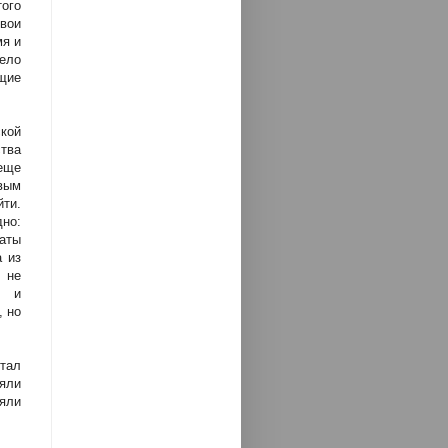
того
свои
мя и
Дело
щие
кой
тва
еще
вым
ти.
но:
латы
а из
 не
в и
, но
тал
яли
няли