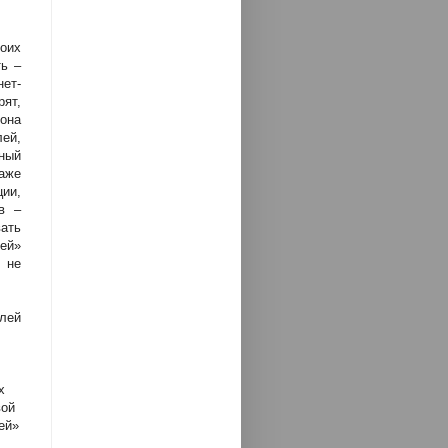
оих
ть –
ет-
рят,
она
ей,
ный
даже
ии,
в –
вать
ей»
 не
лей
х
вой
ей»