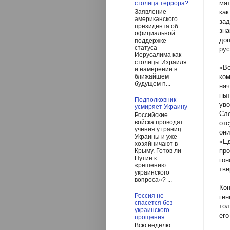
мат
столица террора?
Заявление
как
американского
зад
президента об
зна
официальной
до
поддержке
статуса
рус
Иерусалима как
столицы Израиля
«В
и намерении в
ближайшем
ко
будущем п...
на
пы
Подполковник
ув
усмиряет Украину
Сл
Российские
войска проводят
отс
учения у границ
они
Украины и уже
«Е
хозяйничают в
пр
Крыму. Готов ли
Путин к
гон
«решению
тве
украинского
вопроса»? ...
Ко
Россия не
ген
спасется без
тол
украинского
его
прощения
Всю неделю