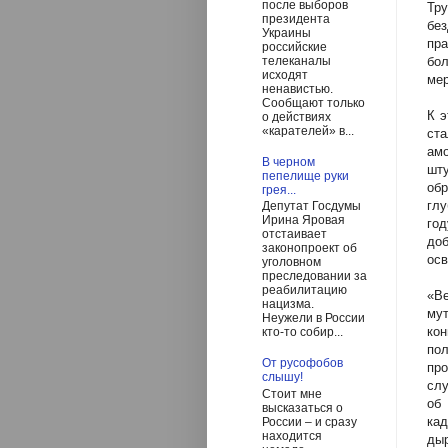
после выборов
Тру
президента
бе
Украины
пра
российские
бол
телеканалы
исходят
мер
ненавистью.
Сообщают только
К э
о действиях
«карателей» в...
ста
амо
В черном
шту
пепелище руки
обр
грея...
глу
Депутат Госдумы
Ирина Яровая
го
отстаивает
доб
законопроект об
осв
уголовном
преследовании за
реабилитацию
«Ве
нацизма.
мут
Неужели в России
ко
кто-то собир...
по
От русофобов
про
слышу!
слу
Стоит мне
об
высказаться о
кад
России – и сразу
находится
ды