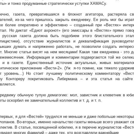
ты» и тонко продуманные стратегически уступки ХАМАСу.
нечно, газета, превратившаяся в блокнот агитатора, растеряла св
ателей, из-за чего пришлось закрыть ежедневку. Ее роль мог бы игра
же более оперативно и эффективно – созданный при «Вестях» интерн
тал. Но диктат «Едиот ахронот» (его эмиссары в «Вестях» прямо гово
о русская газета должна быть подобием этого блистательного этал
блицистики), отсутствие журналистов и деквалификация руководител
ыкших думать и напряженно работать, не позволили создать интерес
т. Многие статьи висят на нем месяцами! Какая там ежедневка - это 
ежемесячник. Информация и комментарии подвергаются той же селекц
о и в газете. Единственный источник актуальных, живых материало
итическое приложение «Вести-2». (Уж
я-то помню, как тяжело удержи
от уровень...) Но стоит лучшему политическому комментатору «Вест
ву Контореру покритиковать Либермана – и эта статья на сайте
вляется.
редвижу обычную тупую демагогию: мол, завистник и клеветник
в юби
еты оскорбил ее замечательный коллектив и т. д. и т. п.
первых, я для «Вестей» трудился не меньше и даже побольше некоторы
лопанов. Во-вторых, именно начальство газеты меньше всего уважает с
лектив. В статье, посвященной юбилею, я в перечне журналистов «Вест
увидел многих фамилий – даже тех, кто возглавляли важнейшие