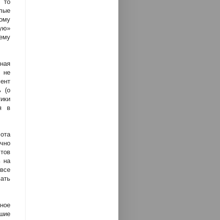
 то
лые
кому
ую»
 ему
ная
 не
ент
 (о
ики
я в
ота
чно
тов
ь на
все
вать
ное
шие