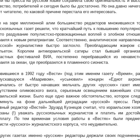
и бы пресса на русском языке сохранила свою оригинальность и выс
ество, потребителей и сегодня было бы достаточно. Но она давно ничег
т читателю, по каковой причине перестала его интересовать.
е на заре миллионной алии большинство редакторов множившихся то
скоязычных газет решили, что кратчайший путь к повышению популярн
то раздувание популистско-провокационных воплей о злобном отноше
аиля к новым репатриантам. Соответственно, аналитическое направлен
усской» журналистике быстро заглохло. Преобладающим жанром с
льетон. Королем антиизраильской сатиры стал бывший организа
ластных фестивалей ВИА, постепенно перебравшийся из ненавистн
аиля за океан, где преобразился в пламенного сиониста.
вившиеся в 1992 году «Вести» (под этим именем газету «Время», ра
пускавшуюся «Мааривом», «усыновил» концерн «Едиот ахроно
личались от быстро начавших мельчать других «русских» газет име
сутствием олимовского визга, серьезным освещением важнейших сто
аильской жизни. Было еще одно важное обстоятельство, которое сле
омянуть на фоне дальнейшей деградации «русской» прессы. Пер
вный редактор «Вестей» Эдуард Кузнецов считал, что израильские хоз
язаны (!) уважать русскоязычных журналистов и платить им достой
рплату. По тем временам условия работы в «Вестях» были предме
исти «русского» журналистского корпуса, что неудивительно.
ругих газетах именно «русские» редакторы держали своих подчиненн