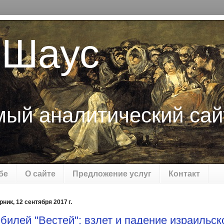
 Шаус
мый аналитический сай
бе
О сайте
Предложение услуг
Контакт
рник, 12 сентября 2017 г.
билей "Вестей": взлет и падение израильск