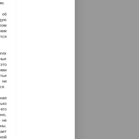
ми.
 об
дую
фом
ием
ется
огих
ных
 это
ими
тье
 ни
ся.
вная
ько
его
чно,
е не
ны.
ает
ной