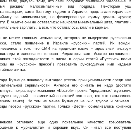
ном теле, радуясь тому, что сами получают приличное жалованье. В
емя расцвел малосимпатичный вид подряда. Некоторые уш
ганизаторы», сами без году неделя в Израиле, предлагали израильс
зяйчику за минимальную, но фиксированную сумму делать «русск
ету. В убытке они не оставались: набирали минимальный штат, платили
имальные зарплаты, а всё, что оставалось, клали в карман.
м не менее главным испытанием, которого не выдержала русскоязыч
есса, стало появление в Израиле «русских» партий. Их вожди
мневались в том, что СМИ на «родном» языке – идеальный инструм
паганды и завоевания голосов. Редакторы газет быстро согласились
ичинах этой покладистости я писал в серии статей «Русские» полит
рхом на «русской» прессе") превратить руководимые ими издани
тийные агитки.
ард Кузнецов поначалу выглядел утесом принципиальности среди бол
вратительной сервильности. Ангелом его считать не надо (достато
омянуть некрасивую компанию «Вестей» против "продажных" журналис
других изданий – знаменитый советский зэк знал, как это называлос
герном языке). Но тем не менее Кузнецов не был трусом и отбивал 
зды первой «русской» партии. Только «Вести» осмеливались критико
знецова отличало еще одно похвальное качество: требователь
ношение к журналистам и хороший вкус. Он читал все поступав