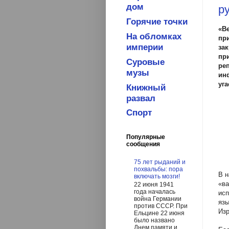
дом
р
Горячие точки
«В
На обломках
пр
империи
за
пр
Суровые
ре
музы
ин
уга
Книжный
развал
Спорт
Популярные
сообщения
75 лет рыданий и
похвальбы: пора
В н
включать мозги!
«ва
22 июня 1941
года началась
исп
война Германии
язы
против СССР. При
Изр
Ельцине 22 июня
было названо
Днем памяти и