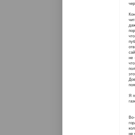
чер
Ко
чит
да
пор
чт
пу
отв
сай
не 
чт
пол
эт
До
поя
Я п
газ
Во-
гор
кол
не 