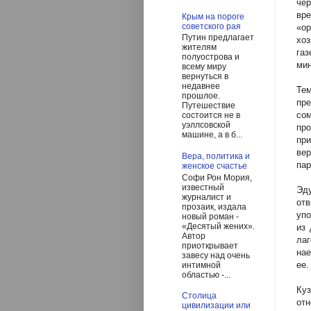
чер
вр
Крым на пороге
советского рая
«ор
Путин предлагает
хо
жителям
газ
полуострова и
мин
всему миру
вернуться в
недавнее
Те
прошлое.
пр
Путешествие
со
состоится не в
уэллсовской
про
машине, а в б...
пр
ве
Вера, политика и
пар
женское счастье
Софи Рон Мория,
известный
Эду
журналист и
от
прозаик, издала
уп
новый роман -
«Десятый жених».
из 
Автор
ла
приоткрывает
нае
завесу над очень
ее.
интимной
областью -...
Ку
Столица
от
цивилизации или