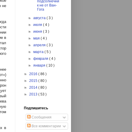
окое
подсолнечни
к не от Ван-
о не
Гога
►
августа
( 3 )
гда
►
июля
( 4 )
ости
►
июня
( 3 )
нии
ие в
►
мая
( 4 )
тал
►
апреля
( 3 )
тор
►
марта
( 5 )
ого
►
февраля
( 4 )
►
января
( 10 )
нее
►
2016
( 86 )
т»)
нно
►
2015
( 80 )
рон
►
2014
( 80 )
дует
►
2013
( 53 )
вый
яева
ную
Подпишитесь
том
Сообщения
Все комментарии
ых в