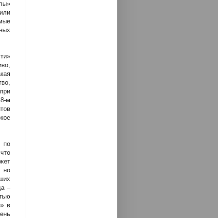
слы»
или
амые
дных
сти»
иво,
акая
тво,
при
18-м
тов
окое
, по
что
жет
 но
йших
да –
тью
и» в
ень