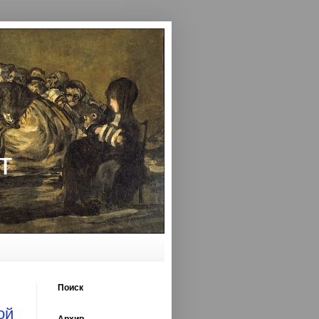
т
Поиск
ой