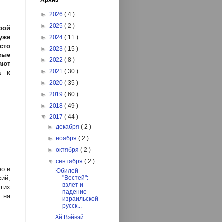
Архив
►
2026
( 4 )
►
2025
( 2 )
рой
уже
►
2024
( 11 )
сто
►
2023
( 15 )
вые
►
2022
( 8 )
ают
►
2021
( 30 )
а к
►
2020
( 35 )
►
2019
( 60 )
►
2018
( 49 )
▼
2017
( 44 )
►
декабря
( 2 )
►
ноября
( 2 )
►
октября
( 2 )
▼
сентября
( 2 )
но и
Юбилей
кий,
"Вестей":
взлет и
угих
падение
д на
израильской
русск...
Ай Вэйвэй: