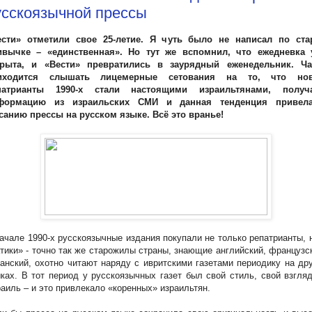
усскоязычной прессы
ести» отметили свое 25-летие. Я чуть было не написал по ста
ивычке – «единственная». Но тут же вспомнил, что ежедневка 
крыта, и «Вести» превратились в заурядный еженедельник. Ча
иходится слышать лицемерные сетования на то, что но
патрианты 1990-х стали настоящими израильтянами, получ
формацию из израильских СМИ и данная тенденция привел
санию прессы на русском языке. Всё это вранье!
ачале 1990-х русскоязычные издания покупали не только репатрианты, 
тики» - точно так же старожилы страны, знающие английский, французс
анский, охотно читают наряду с ивритскими газетами периодику на др
ках. В тот период у русскоязычных газет был свой стиль, свой взгля
аиль – и это привлекало «коренных» израильтян.