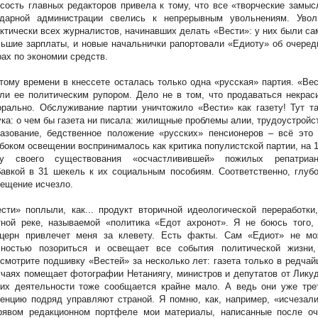
сость главных редакторов привела к тому, что все «творческие замы
здарной администрации свелись к непрерывным увольнениям. Увол
ктически всех журналистов, начинавших делать «Вести»: у них были с
ьшие зарплаты, и новые начальнички рапортовали «Едиоту» об очере
ах по экономии средств.
тому времени в кнессете осталась только одна «русская» партия. «Ве
ли ее политическим рупором. Дело не в том, что продаваться некрас
рально. Обслуживание партии уничтожило «Вести» как газету! Тут т
ка: о чем бы газета ни писала: жилищные проблемы алии, трудоустройс
азование, бедственное положение «русских» пенсионеров – всё это 
боком освещении воспринималось как критика популистской партии, на 
ду своего существования «осчастливившей» пожилых репатриан
авкой в 31 шекель к их социальным пособиям. Соответственно, глуб
ещение исчезло.
сти» поплыли, как... продукт вторичной идеологической переработки
ной реке, называемой «политика «Едот ахронот». Я не боюсь того, 
нцерн привлечет меня за клевету. Есть факты. Сам «Едиот» не мо
лностью позориться и освещает все события политической жизни,
смотрите подшивку «Вестей» за несколько лет: газета только в редча
чаях помещает фотографии Нетаниягу, министров и депутатов от Лику
 их деятельности тоже сообщается крайне мало. А ведь они уже тре
енцию подряд управляют страной. Я помню, как, например, «исчезал
рявом редакционном портфеле мои материалы, написанные после оч