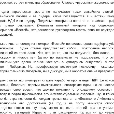
ересных встреч министра образования
Саара с «русскими» журналиста
 одна израильская газета не напечатает таких лакейских статей
раильской партии и ее лидере, какие посвящаются в «Вестях» каж
делю НДИ и ее лидеру. Подобные материалы полагается снабжать гри
а правах рекламы». (Учитывая плотный контроль над содержан
ериалов «Вестей», это раболепие руководства газеты явно не осужда
церном).
ько лишь в последних номерах «Вестей» появилась целая подборка уб
негириков. Одна статья представляет собой... повторение неслож
бинаций из трех слов. Нет, это не то, что вы подумали. Два слова –
искурс» и «нарратив» (автор по наивности не подозревал, что эт
рминами уже давно нельзя блеснуть в культурном обществе). А тре
ово - Либерман. Но, перефразируя восточную пословицу,
сколько
торяй фамилию Либерман, ни в дискурс, ни в нарратив она не превратит
рая статья эксплуатирует старые наработки пропаганды НДИ. Ее осно
сль»: Либерман первым высказывает новаторские идеи, но он настол
ережает свое время, что другие политики с опозданием осознают 
воту и подло присваивают его интеллектуальные озарения. Ну, и коне
о бы странно, если бы каждая третья статья в «Вестях» о Либерман
евозносила его достижения (за год...) на посту министра оборо
следняя статья на эту тему могла бы быть полней: она не упомин
вероятно выгодный Израилю план расширения Калькилии до «зеле