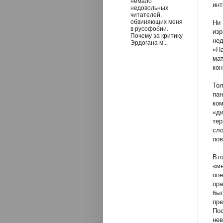
немало
инт
недовольных
читателей,
обвиняющих меня
Ни
в русофобии.
из
Почему за критику
не
Эрдогана м...
«Н
мат
кон
Тол
па
ком
«д
те
сл
пов
Вто
«мы
оп
пра
был
пр
По
не