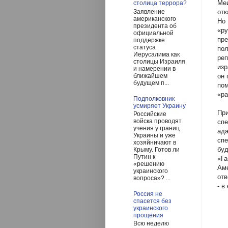
Меи
столица террора?
Заявление
отк
американского
Но 
президента об
«р
официальной
пр
поддержке
статуса
по
Иерусалима как
реп
столицы Израиля
изр
и намерении в
ближайшем
он 
будущем п...
пом
«ра
Подполковник
усмиряет Украину
Пр
Российские
войска проводят
спе
учения у границ
ад
Украины и уже
спе
хозяйничают в
бу
Крыму. Готов ли
Путин к
«Г
«решению
Аме
украинского
отв
вопроса»? ...
- в
Россия не
спасется без
украинского
прощения
Всю неделю