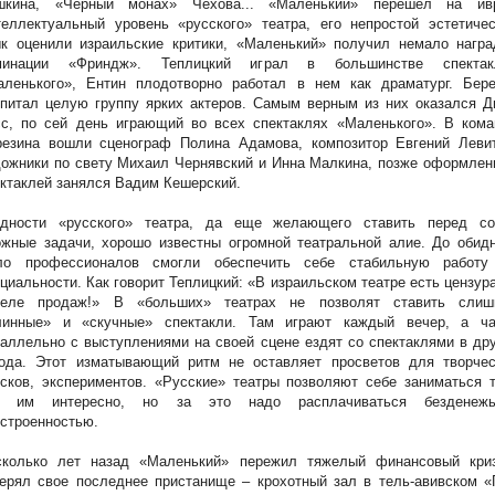
шкина, «Черный монах» Чехова... «Маленький» перешел на ивр
еллектуальный уровень «русского» театра, его непростой эстетичес
ык оценили израильские критики, «Маленький» получил немало награ
минации «Фриндж». Теплицкий играл в большинстве спектак
аленького», Ентин плодотворно работал в нем как драматург. Бере
питал целую группу ярких актеров. Самым верным из них оказался Д
сс, по сей день играющий во всех спектаклях «Маленького». В кома
резина вошли сценограф Полина Адамова, композитор Евгений Левит
ожники по свету Михаил Чернявский и Инна Малкина, позже оформлен
ктаклей занялся Вадим Кешерский.
удности «русского» театра, да еще желающего ставить перед со
жные задачи, хорошо известны огромной театральной алие. До обидн
ло профессионалов смогли обеспечить себе стабильную работу
циальности. Как говорит Теплицкий: «В израильском театре есть цензура
деле продаж!» В «больших» театрах не позволят ставить слиш
линные» и «скучные» спектакли. Там играют каждый вечер, а ча
аллельно с выступлениями на своей сцене ездят со спектаклями в др
рода. Этот изматывающий ритм не оставляет просветов для творчес
сков, экспериментов. «Русские» театры позволяют себе заниматься 
о им интересно, но за это надо расплачиваться безденежь
строенностью.
сколько лет назад «Маленький» пережил тяжелый финансовый криз
ерял свое последнее пристанище – крохотный зал в тель-авивском «