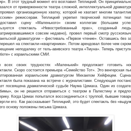
р». В этот трудный момент его возглавил Теплицкий. Он принципиальн
азался от приверженности театра сложной, интеллектуальной драматур
проявил организационную хватку, которой не хватает многим талантл
усским» режиссерам. Теплицкий укрепил творческий потенциал теат
едоставил сцену «Маленького» своим коллегам (большим успе
льзуется спектакль «Невостребованный прах», созданный людь
атриировавшимися совсем недавно), провел первый смотр русскоязыч
аильской драматургии – фестиваль «Первое чтение». Оставшись без з
перешел на спектакли-«квартирники». Потом арендовал более чем скро
ещение неподалеку от тель-авивского театра «Тмуна». Теперь приступ
боте» с израильскими СМИ.
и всех своих трудностях «Маленький» продолжает готовить но
ктакли. Скоро состоится премьера «Семейство Тот». Это венгерская пь
аптированная израильским драматургом Михаилом Хейфецем. Сцена
ктакля была показана на встрече с журналистами. Следующая постан
дет посвящена драматической судьбе Наума Цемаха. Один из создате
абимы», он не решился отправиться с театром в Палестину и предпо
рику. Когда Цемах попытался воссоединиться с труппой, бывшие това
ергли его. Как рассказывает Теплицкий, это будет спектакль без «выду
 его основу положены письма Цемаха.