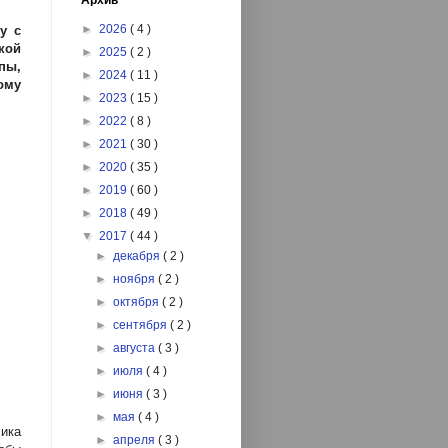
Архив
►
2026
( 4 )
у с
кой
►
2025
( 2 )
пы,
►
2024
( 11 )
ому
►
2023
( 15 )
►
2022
( 8 )
►
2021
( 30 )
►
2020
( 35 )
►
2019
( 60 )
►
2018
( 49 )
▼
2017
( 44 )
►
декабря
( 2 )
►
ноября
( 2 )
►
октября
( 2 )
►
сентября
( 2 )
►
августа
( 3 )
►
июля
( 4 )
►
июня
( 3 )
►
мая
( 4 )
ика
►
апреля
( 3 )