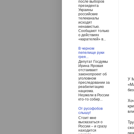
после выборов
президента
Украины
российские
телеканалы
исходят
ненавистью.
Сообщают только
о действиях
«карателей» в...
В черном
пепелище руки
грея...
Депутат Госдумы
Ирина Яровая
отстаивает
законопроект об
уголовном
У М
преследовании за
«Ма
реабилитацию
без
нацизма.
Неужели в России
кто-то собир...
Хо
кри
От русофобов
вли
слышу!
Стоит мне
высказаться о
Тр
России – и сразу
ск
находится
реа