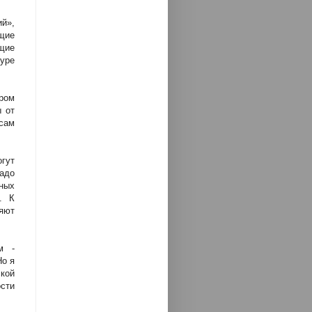
й»,
щие
ющие
уре
ором
ы от
 сам
гут
адо
ных
. К
яют
м -
Но я
ской
ости