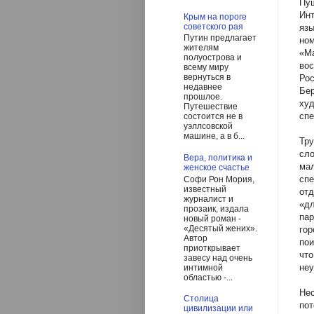
Пу
Инт
Крым на пороге
советского рая
яз
Путин предлагает
но
жителям
«М
полуострова и
вос
всему миру
вернуться в
Ро
недавнее
Бе
прошлое.
худ
Путешествие
спе
состоится не в
уэллсовской
машине, а в б...
Тр
сло
Вера, политика и
ма
женское счастье
спе
Софи Рон Мория,
известный
от
журналист и
«д
прозаик, издала
пар
новый роман -
«Десятый жених».
го
Автор
пои
приоткрывает
чт
завесу над очень
неу
интимной
областью -...
Не
Столица
пот
цивилизации или