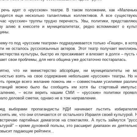
 речь идет о «русском» театре. В таком положении, как «Маленьки
ходится еще несколько талантливых коллективов. А все существую
час «русские» труппы трудно перечесть. Увы, политики, представля
шу алию в кнессете и муниципалитетах, редко вспоминают о культ
щины.
ему-то под «русским театром» подразумевается только «Гешер», в кот
ти не осталось русскоязычных актеров. Этот театр получает миллион
истерства культуры, быстро их просаживает и влезает в долги – пусть
ает свои проблемы, для него община уже достаточно постаралась.
нятно, что ни министерство абсорбции, ни муниципалитеты не мо
ностью взять на свое содержание небольшие «русские» театры. Но н
еть прежде всего желание помочь им – совместными усилиями различ
станций можно было бы сообщить им хотя бы стартовый импульс
жалению, – если верить нашим СМИ – «русские» политики проявл
ало деловой сметки, однако не в том направлении.
ред выборами пропагандисты НДИ начинают льстить избирателя
снять им, что они отличаются от остального Израиля своей культурой. 
встречаю партийных демагогов на спектаклях. А пусть займутся "рус
ьтурой" – кроме духовной пользы, это расширит диапазон их деятельн
овысит падающие рейтинги...