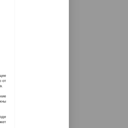
ущее
о от
а.
кие
ужны
оде
жет