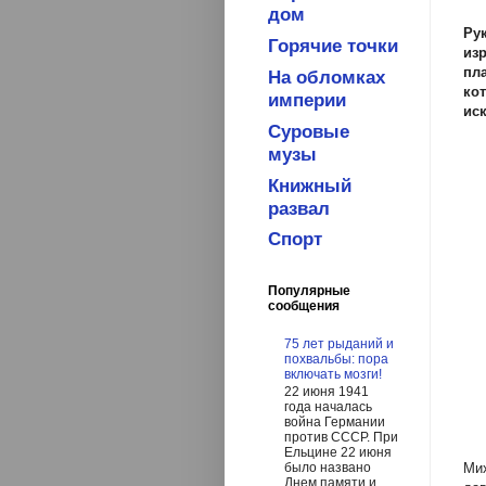
дом
Ру
Горячие точки
из
пл
На обломках
ко
империи
иск
Суровые
музы
Книжный
развал
Спорт
Популярные
сообщения
75 лет рыданий и
похвальбы: пора
включать мозги!
22 июня 1941
года началась
война Германии
против СССР. При
Ельцине 22 июня
Ми
было названо
Днем памяти и