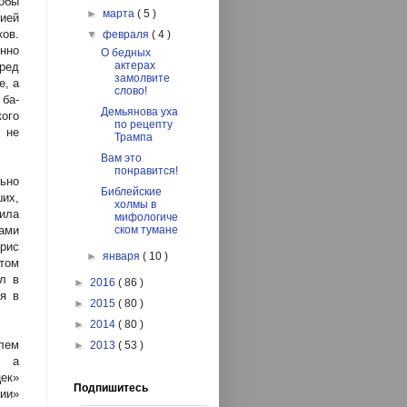
тобы
►
марта
( 5 )
лией
ков.
▼
февраля
( 4 )
нно
О бедных
актерах
еред
замолвите
е, а
слово!
 ба-
Демьянова уха
кого
по рецепту
 не
Трампа
Вам это
понравится!
ьно
Библейские
ших,
холмы в
ила
мифологиче
ами
ском тумане
рис
►
января
( 10 )
том
л в
►
2016
( 86 )
бя в
►
2015
( 80 )
►
2014
( 80 )
лем
►
2013
( 53 )
, а
ек»
Подпишитесь
дии»