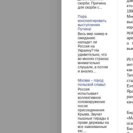
дав
скорби. Причина
кто
для скорби с...
199
Мн
Пора
конспектировать
выс
выступления
изр
Путина!
ауд
Весь мир замер в
аре
ожидании:
нападет ли
о 
Россия на
вык
Украину? Не
удивительно, что
во многих странах
Ист
внимательно
инт
слушали, а потом
ка
и анализ...
Те
ст
Москва – город
польской славы!
Ен
Россия
Яра
испытывает
раз
коллективное
кач
головокружение
после
присоединения
Бе
Крыма. Звучат
«М
пышные тирады о
праве державы на
ос
все завоеванные
Бюх
ею ...