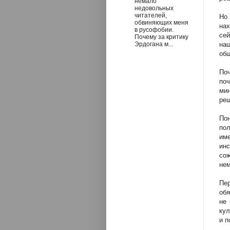
немало
недовольных
читателей,
Но
обвиняющих меня
на
в русофобии.
сей
Почему за критику
Эрдогана м...
на
об
Поч
поч
мин
реш
По
пол
им
ин
со
нем
Пе
обя
не 
кул
и п