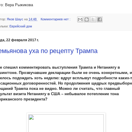
о: Вера Рыжикова
тор:
Яков Шаус
на
14:48
Комментариев нет :
лыки:
Еврейский дом
да, 22 февраля 2017 г.
емьянова уха по рецепту Трампа
не спешил комментировать выступления Трампа и Нетаниягу в
шингтоне. Прозвучавшие декларации были не очень конкретными, и
телось подождать хоть неделю: вдруг всплывут подробности каких-
нсационных договоренностей. Но продолжения щедрых предвыбор
ещаний Трампа пока не видно. Можно ли считать, что главный
зультат визита Нетаниягу в США – небывалое потепление тона
ериканского президента?