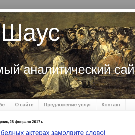
 Шаус
мый аналитический сай
бе
О сайте
Предложение услуг
Контакт
рник, 28 февраля 2017 г.
 бедных актерах замолвите слово!