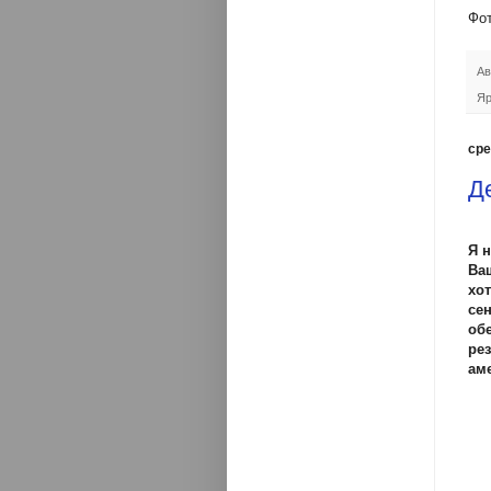
Фот
Ав
Яр
сре
Д
Я 
Ва
хо
се
об
ре
ам