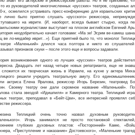
но знает его актерские и режиссерские работы. Но я не припомню, ч
-то из руководителей многочисленных «русских» театров, созданных а
0-х, осмелился устраивать пресс-конференцию для израильских крити
е лично было приятно слушать «русского» режиссера, непринужде
тупавшего на иврите. (И, наоборот, всегда бывает стыдно, когда п
аильскими журналистами выступает на плохом английском Евгений Арь
итория неодобрительно качает головами: «Ма зе! Эсрим ве-хамеш шана
ц ве ло-медабер иврит...»). Еще приятней было то, что монолог Теплиц
театре «Маленький» длился часа полтора и никто из слушателей
азывал признаков скуки – после этого еще и вопросы задавали.
ория возникновения одного из лучших «русских» театров действител
ересна. Двадцать лет назад четыре новых репатрианта, еще не знав
к сложится их творческая жизнь в Израиле, на кухне у актера Миха
плицкого решили учредить театральную амуту. Его единомышленник
али актриса Елена Яралова, режиссер Игорь Березин, театровед Бо
тин. Своему театру они дали скромное название «Маленький». По
лова стала звездой «Идишпиля» и Камерного театра. Теплицкий игра
ных театрах, преподавал в «Бейт-Цви», все интересней проявлял се
естве режиссера.
резина Теплицкий очень точно назвал духовным руководите
аленького». Игорь занимался не просто постановкой спектаклей
воением глубоких духовных пластов: «Посторонний» Камю, «Войц
нера, «Преступление и наказание» Достоевского», «Маленькие траге