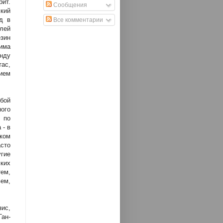
ит.
Сообщения
кий
д в
Все комментарии
лей
зин
има
нду
ас,
ием
бой
ого
 по
 - в
ком
сто
угие
ких
тем,
ем,
ис,
Ган-