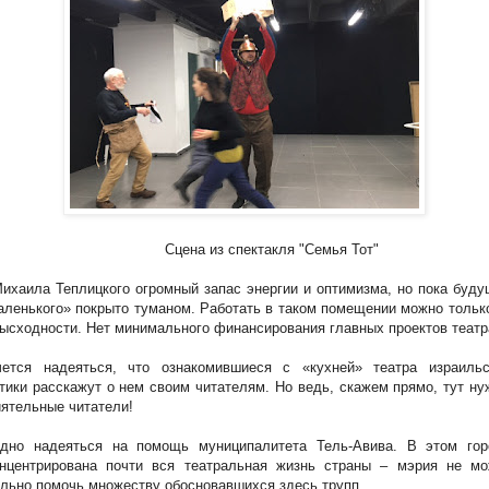
Сцена из спектакля "Семья Тот"
ихаила Теплицкого огромный запас энергии и оптимизма, но пока буд
ленького» покрыто туманом. Работать в таком помещении можно тольк
ысходности. Нет минимального финансирования главных проектов театр
чется надеяться, что ознакомившиеся с «кухней» театра израильс
тики расскажут о нем своим читателям. Но ведь, скажем прямо, тут н
ятельные читатели!
удно надеяться на помощь муниципалитета Тель-Авива. В этом гор
онцентрирована почти вся театральная жизнь страны – мэрия не мо
льно помочь множеству обосновавшихся здесь трупп.