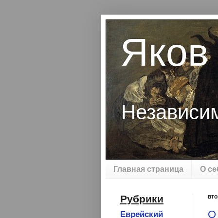
Яков
Независи
Главная страница
О се
Рубрики
вто
О
Еврейский