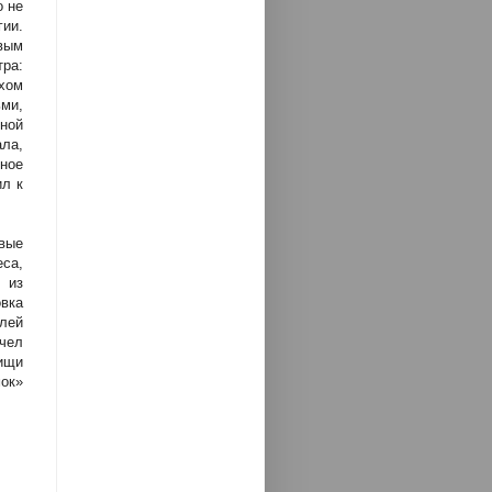
о не
гии.
ивым
ра:
хом
ми,
ной
ала,
мное
ил к
вые
еса,
 из
овка
лей
чел
рищи
мок»