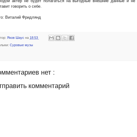
лодой актер не будет полагаться на выгодные внешние данные и не 
тавит говорить о себе.
то: Виталий Фридлянд
тор:
Яков Шаус
на
18:53
лыки:
Суровые музы
омментариев нет :
тправить комментарий