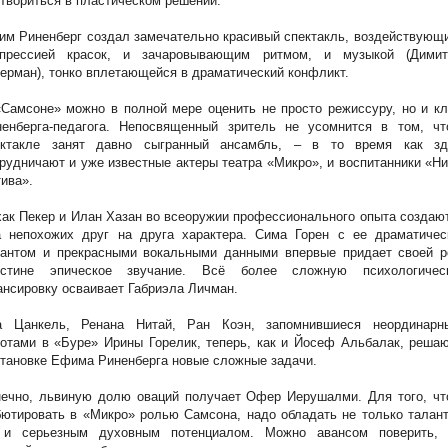
твориться в пластическом решении.
м Риненберг создал замечательно красивый спектакль, воздействующ
спрессией красок, и зачаровывающим ритмом, и музыкой (Димит
ерман), тонко вплетающейся в драматический конфликт.
Самсоне» можно в полной мере оценить не просто режиссуру, но и к
ненберга-педагога. Непосвященный зритель не усомнится в том, чт
ектакле занят давно сыгранный ансамбль, – в то время как зд
рудничают и уже известные актеры театра «Микро», и воспитанники «Н
ива».
ак Пекер и Илан Хазан во всеоружии профессионального опыта создаю
а непохожих друг на друга характера. Сима Горен с ее драматичес
лантом и прекрасными вокальными данными впервые придает своей р
истине эпическое звучание. Всё более сложную психологичес
нсировку осваивает Габриэла Личман.
а Цанкель, Ренана Нитай, Ран Коэн, запомнившиеся неординарн
отами в «Буре» Ирины Горелик, теперь, как и Йосеф Альбалак, реша
тановке Ефима Риненберга новые сложные задачи.
нечно, львиную долю оваций получает Офер Иерушалми. Для того, чт
ютировать в «Микро» ролью Самсона, надо обладать не только талан
 и серьезным духовным потенциалом. Можно авансом поверить, 