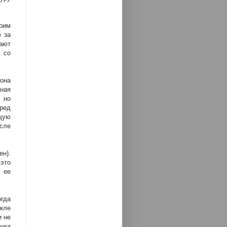
оим
 за
ают
 со
она
ная
 но
ред
щую
осле
н).
 это
 ее
гда
кле
и не
очка