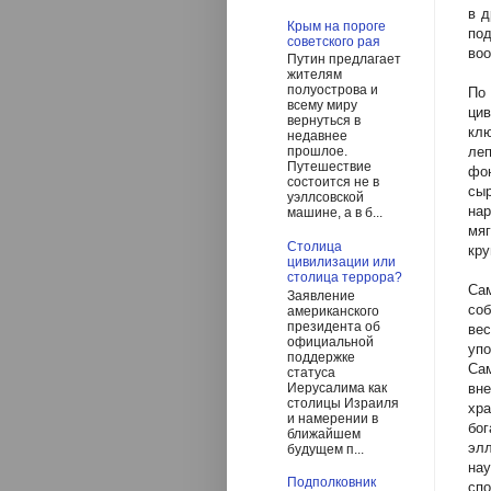
в д
Крым на пороге
под
советского рая
воо
Путин предлагает
жителям
полуострова и
По
всему миру
цив
вернуться в
кл
недавнее
леп
прошлое.
Путешествие
фон
состоится не в
сыр
уэллсовской
на
машине, а в б...
мяг
Столица
кру
цивилизации или
столица террора?
Сам
Заявление
со
американского
президента об
ве
официальной
уп
поддержке
Сам
статуса
Иерусалима как
вне
столицы Израиля
хра
и намерении в
бог
ближайшем
эл
будущем п...
нау
Подполковник
сп