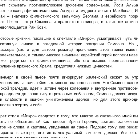
жет скрывать противоположное духовное содержание. Йоси Альба
рает красавца-филистимлянина Ахтура и мудрого левита Махбоная, И
зан – знатного филистимского вельможу Бергама и еврейского проро
хак Пекер – отца Самсона и вражеского офицера, в таких же антипо
евоплощается Ран Коэн.
оторые критики, писавшие о спектакле «Микро», усматривают чуть л
тективную линию в загадочной истории рождения Самсона. Но 
жиссера (как и для автора романа) прояснение этой тайны имеет
влекательное, а символическое значение: еврейский герой вопреки нав
 мог родиться от филистимлянина, ибо его высшее предназначени
рушение вражеского Храма, средоточия чуждых ценностей.
ненберг в своей пьесе почти игнорирует библейский сюжет об утр
соном силы, таившейся в длинных волосах назорея. Его Самсон, как г
окой трагедии, идет к истине через колебания и внутренние противоре
преодолев до конца тягу к греховным соблазнам, Самсон должен иску
ои слабости и ошибки уничтожением идолов, но для этого приходи
нести в жертву и себя...
рет стиля «Микро» сводится к тому, что многое из сказанного мной в
ать не обязательно! Как говорит Ирина Горелик, зритель запоминае
тре не слова, а картины, увиденные на сцене. Подобно тому, как режи
мирает» в актере, его интеллектуальный замысел должен без оста