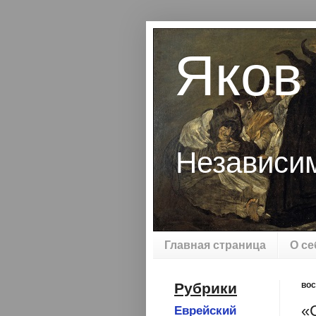
Яков
Независи
Главная страница
О се
Рубрики
вос
«
Еврейский