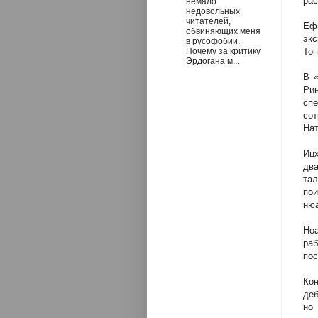
рас
немало
недовольных
читателей,
Ефи
обвиняющих меня
эк
в русофобии.
Почему за критику
Топ
Эрдогана м...
В «
Ри
сп
сот
Нат
Ицх
дв
та
по
нюа
Но
раб
пос
Ко
деб
но