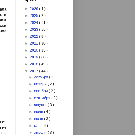
Архив
►
2026
( 4 )
ала
о и
►
2025
( 2 )
фим
►
2024
( 11 )
ски
►
2023
( 15 )
ное
►
2022
( 8 )
►
2021
( 30 )
►
2020
( 35 )
►
2019
( 60 )
►
2018
( 49 )
▼
2017
( 44 )
►
декабря
( 2 )
►
ноября
( 2 )
►
октября
( 2 )
►
сентября
( 2 )
►
августа
( 3 )
►
июля
( 4 )
►
июня
( 3 )
ебя
►
мая
( 4 )
я не
ьесы
▼
апреля
( 3 )