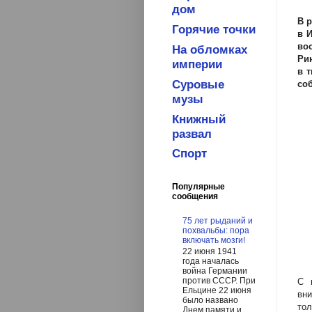
дом
В р
Горячие точки
в 
во
На обломках
Ри
империи
в 
Суровые
со
музы
Книжный
развал
Спорт
Популярные
сообщения
75 лет рыданий и
похвальбы: пора
включать мозги!
22 июня 1941
года началась
война Германии
против СССР. При
С 
Ельцине 22 июня
вни
было названо
тол
Днем памяти и