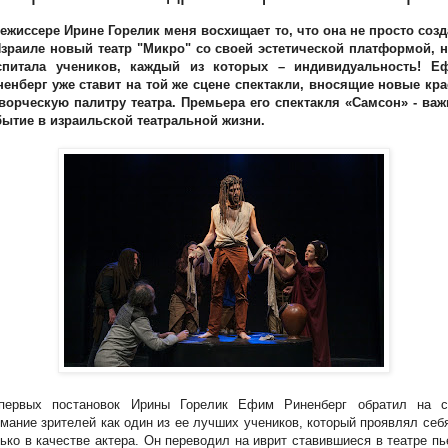
ежиссере Ирине Горелик меня восхищает то, что она не просто созд
Израиле новый театр "Микро" со своей эстетической платформой, н
спитала учеников, каждый из которых – индивидуальность! Е
ненберг уже ставит на той же сцене спектакли, вносящие новые кра
творческую палитру театра. Премьера его спектакля «Самсон» - важ
бытие в израильской театральной жизни.
первых постановок Ирины Горелик Ефим Риненберг обратил на с
мание зрителей как один из ее лучших учеников, который проявлял себ
ько в качестве актера. Он переводил на иврит ставившиеся в театре п