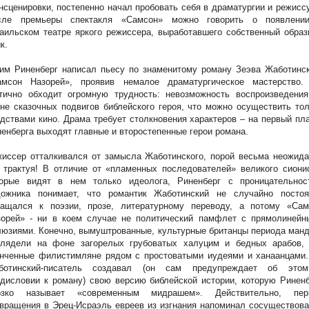
нсценировки, постепенно начал пробовать себя в драматургии и режисс
сле премьеры спектакля «Самсон» можно говорить о появлени
аильском театре яркого режиссера, выработавшего собственный обра
к.
им Риненберг написал пьесу по знаменитому роману Зеэва Жаботинск
амсон Назорей», проявив немалое драматургическое мастерство.
ктично обходит огромную трудность: невозможность воспроизведения
не сказочных подвигов библейского героя, что можно осуществить то
дствами кино. Драма требует столкновения характеров – на первый пл
енберга выходят главные и второстепенные герои романа.
иссер отталкивался от замысла Жаботинского, порой весьма неожида
 трактуя! В отличие от «пламенных последователей» великого сиони
торые видят в нем только идеолога, Риненберг с проницательнос
дожника понимает, что романтик Жаботинский не случайно постоя
ращался к поэзии, прозе, литературному переводу, а потому «Сам
зорей» - ни в коем случае не политический памфлет с прямолинейн
юзиями. Конечно, вымуштрованные, культурные британцы периода ман
глядели на фоне загорелых грубоватых халуцим и бедных арабов, 
онченные филистимляне рядом с простоватыми иудеями и ханаанцами.
ботинский-писатель создавал (он сам предупреждает об это
дисловии к роману) свою версию библейской истории, которую Ринен
рзко называет «современным мидрашем». Действительно, пер
вращения в Эрец-Исраэль евреев из изгнания напоминал сосуществов