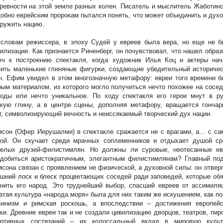
ревности на этой земле разных колен. Писатель и мыслитель Жаботин
обно еврейским пророкам пытался понять, что может объединить и дух
ружить нацию.
 словам режиссера, в эпоху Судей у евреев была вера, но еще не б
илизации. Как признается Риненберг, он почувствовал, что нашел обра
юч к построению спектакля, когда художник Илья Коц и актеры нач
ить маленькие глиняные фигурки, создающие убедительный историчес
. Ефим увидел в этом многозначную метафору: евреи того времени б
ым материалом, из которого могло получиться нечто похожее на сосе
роды или нечто уникальное. По ходу спектакля его герои мнут в ру
кую глину, а в центре сцены, дополняя метафору, вращается гончар
г, символизирующий вечность и неиссякаемый творческий дух нации.
сон (Офер Иерушалми) в спектакле сражается не с врагами, а... с с
бой. Он скучает среди мрачных соплеменников и отдыхает душой ср
селых друзей-филистимлян. Но должны ли суровые, неотесанные ев
одобиться аристократичным, элегантным филистимлянам? Главный под
сона связан с проявлением не физической, а духовной силы: он отвер
шний лоск и блеск процветающих соседей ради заповедей, которые об
нить его народ. Это труднейший выбор, спасший евреев от ассимиля
атая культура «народа моря» была для них таким же искушением, как п
линизм и римская роскошь, а впоследствии – достижения европейс
ки.
Древние евреи так и не создали цивилизацию дворцов, театров, пир
ортивных состязаний – их колоссальный вклад в мировую культ