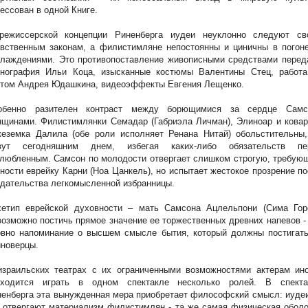
ессован в одной Книге.
режиссерской концепции Риненберга иудеи неуклонно следуют св
вственным законам, а филистимляне непостоянны и циничны в погоне
слаждениями. Это противопоставление живописными средствами перед
енография Ильи Коца, изысканные костюмы Валентины Стец, работа
етом Андрея Юдашкина, видеоэффекты Евгения Лещенко.
обенно разителен контраст между борющимися за сердце Самс
щинами. Филистимлянки Семадар (Габриэла Личман), Элиноар и ковар
жеземка Далила (обе роли исполняет Ренана Нитай) обольстительны,
вут сегодняшним днем, избегая каких-либо обязательств пе
любленным. Самсон по молодости отвергает слишком строгую, требую
ности еврейку Карни (Ноа Цанкель), но испытает жестокое прозрение п
дательства легкомысленной избранницы.
хетип еврейской духовности – мать Самсона Ацлельпони (Сима Горе
озможно постичь прямое значение ее торжественных древних напевов -
овно напоминание о высшем смысле бытия, который должны постигать
иноверцы.
израильских театрах с их ограниченными возможностями актерам ино
иходится играть в одном спектакле несколько ролей. В спекта
енберга эта вынужденная мера приобретает философский смысл: иуде
 отвергают материализм филистимлян - та же самая физическая обол