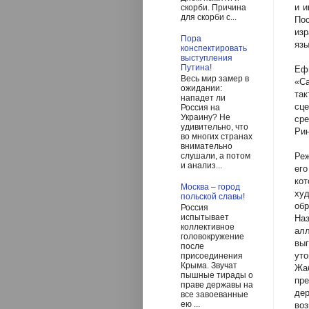
и и
скорби. Причина
для скорби с...
По
изр
Пора
язы
конспектировать
выступления
Путина!
Еф
Весь мир замер в
«С
ожидании:
та
нападет ли
сце
Россия на
Украину? Не
сре
удивительно, что
Рин
во многих странах
внимательно
Реж
слушали, а потом
и анализ...
его
ко
Москва – город
ху
польской славы!
об
Россия
испытывает
На
коллективное
алл
головокружение
вы
после
ут
присоединения
Крыма. Звучат
Жа
пышные тирады о
пре
праве державы на
де
все завоеванные
ею ...
воз