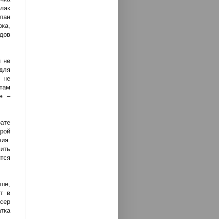
лак
лан
ка,
дов
и не
для
 не
етам
е –
ате
ерой
чия.
пить
тся
ыше,
т в
ссер
тка