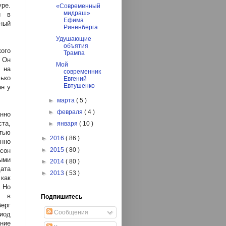
уре.
«Современный
мидраш»
и в
Ефима
зный
Риненберга
Удушающие
объятия
ого
Трампа
 Он
Мой
 на
современник
лько
Евгений
Евтушенко
ан у
►
марта
( 5 )
►
февраля
( 4 )
нно
ста,
►
января
( 10 )
тью
►
2016
( 86 )
нно
►
2015
( 80 )
сон
ыми
►
2014
( 80 )
дата
►
2013
( 53 )
как
 Но
м в
Подпишитесь
берг
Сообщения
иод
ание