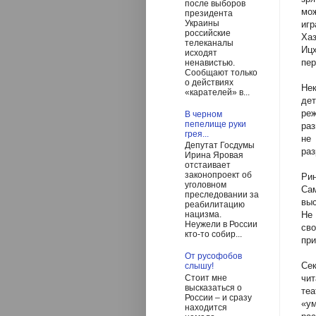
после выборов
мо
президента
Украины
иг
российские
Ха
телеканалы
Иц
исходят
пер
ненавистью.
Сообщают только
о действиях
Нек
«карателей» в...
де
ре
В черном
пепелище руки
раз
грея...
не
Депутат Госдумы
раз
Ирина Яровая
отстаивает
законопроект об
Ри
уголовном
Сам
преследовании за
выс
реабилитацию
Не 
нацизма.
Неужели в России
св
кто-то собир...
при
От русофобов
Сек
слышу!
Стоит мне
чит
высказаться о
теа
России – и сразу
«у
находится