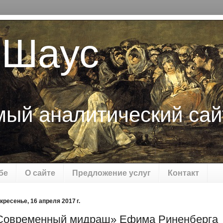
 Шаус
мый аналитический сай
бе
О сайте
Предложение услуг
Контакт
кресенье, 16 апреля 2017 г.
Современный мидраш» Ефима Риненберга