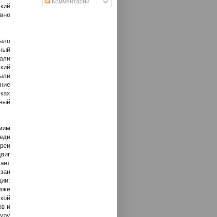
Комментарии
ский
овно
ыло
зный
али
кий
ыли
дние
ках
ный
амим
еди
реи
виг
гает
язан
ции:
озже
кой
ов и
уру