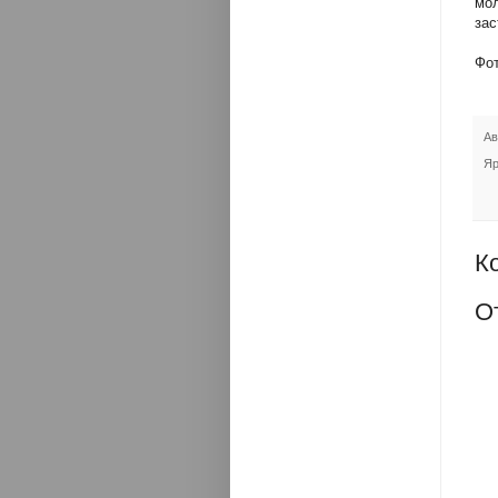
мо
зас
Фо
Ав
Яр
К
О