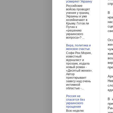
усмиряет Украину
спр
Российские
войска проводят
В 
учения у границ
Украины и уже
нра
хозяйничают в
на
Крыму. Готов ли
сц
Путин к
«решению
св
украинского
вопроса»? ...
Ос
жен
Вера, политика и
женское счастье
чу
Софи Рон Мория,
жи
известный
воз
журналист и
вер
прозаик, издала
пре
новый роман -
«Десятый жених».
Автор
Ар
приоткрывает
Нев
завесу над очень
интимной
сл
областью -...
ед
Россия не
В 
спасется без
украинского
пр
прощения
Рин
Всю неделю
зря