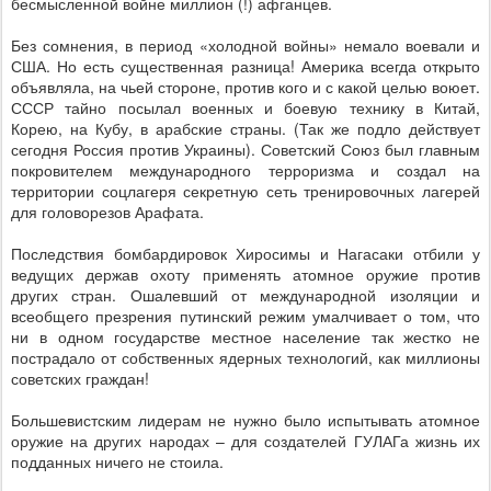
бесмысленной войне миллион (!) афганцев.
Без сомнения, в период «холодной войны» немало воевали и
США. Но есть существенная разница! Америка всегда открыто
объявляла, на чьей стороне, против кого и с какой целью воюет.
СССР тайно посылал военных и боевую технику в Китай,
Корею, на Кубу, в арабские страны. (Так же подло действует
сегодня Россия против Украины). Советский Союз был главным
покровителем международного терроризма и создал на
территории соцлагеря секретную сеть тренировочных лагерей
для головорезов Арафата.
Последствия бомбардировок Хиросимы и Нагасаки отбили у
ведущих держав охоту применять атомное оружие против
других стран. Ошалевший от международной изоляции и
всеобщего презрения путинский режим умалчивает о том, что
ни в одном государстве местное население так жестко не
пострадало от собственных ядерных технологий, как миллионы
советских граждан!
Большевистским лидерам не нужно было испытывать атомное
оружие на других народах – для создателей ГУЛАГа жизнь их
подданных ничего не стоила.