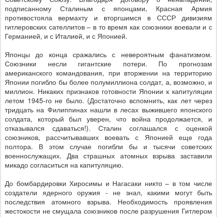
подписанному Сталиным с японцами, Красная Армия
противостояла вермахту и вторгшимся в СССР дивизиям
гитлеровских сателлитов – в то время как союзники воевали и с
Германией, и с Италией, и с Японией.
Японцы до конца сражались с невероятным фанатизмом.
Союзники несли гигантские потери. По прогнозам
американского командования, при вторжении на территорию
Японии погибло бы более полумиллиона солдат, а, возможно, и
миллион. Никаких признаков готовности Японии к капитуляции
летом 1945-го не было. (Достаточно вспомнить, как лет через
тридцать на Филиппинах нашли в лесах выжившего японского
солдата, который был уверен, что война продолжается, и
отказывался сдаваться!). Сталин соглашался с оценкой
союзников, рассчитывавших воевать с Японией еще года
полтора. В этом случае погибли бы и тысячи советских
военнослужащих. Два страшных атомных взрыва заставили
микадо согласиться на капитуляцию.
До бомбардировки Хиросимы и Нагасаки никто – в том числе
создатели ядерного оружия - не знал, какими могут быть
последствия атомного взрыва. Необходимость проявления
жестокости не смущала союзников после разрушения Гитлером