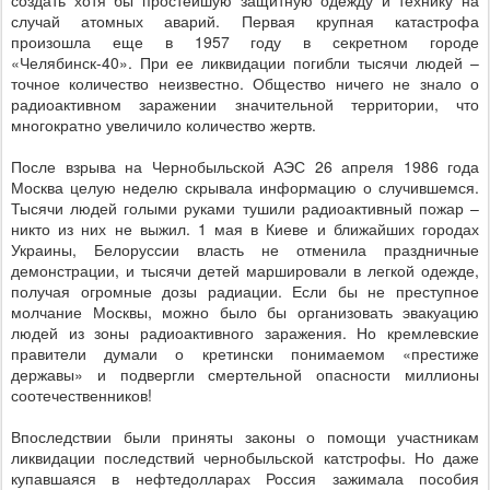
создать хотя бы простейшую защитную одежду и технику на
случай атомных аварий. Первая крупная катастрофа
произошла еще в 1957 году в секретном городе
«Челябинск-40». При ее ликвидации погибли тысячи людей –
точное количество неизвестно. Общество ничего не знало о
радиоактивном заражении значительной территории, что
многократно увеличило количество жертв.
После взрыва на Чернобыльской АЭС 26 апреля 1986 года
Москва целую неделю скрывала информацию о случившемся.
Тысячи людей голыми руками тушили радиоактивный пожар –
никто из них не выжил. 1 мая в Киеве и ближайших городах
Украины, Белоруссии власть не отменила праздничные
демонстрации, и тысячи детей маршировали в легкой одежде,
получая огромные дозы радиации. Если бы не преступное
молчание Москвы, можно было бы организовать эвакуацию
людей из зоны радиоактивного заражения. Но кремлевские
правители думали о кретински понимаемом «престиже
державы» и подвергли смертельной опасности миллионы
соотечественников!
Впоследствии были приняты законы о помощи участникам
ликвидации последствий чернобыльской катстрофы. Но даже
купавшаяся в нефтедолларах Россия зажимала пособия