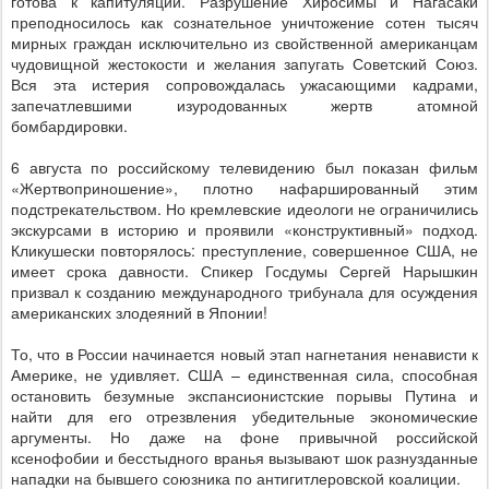
готова к капитуляции. Разрушение Хиросимы и Нагасаки
преподносилось как сознательное уничтожение сотен тысяч
мирных граждан исключительно из свойственной американцам
чудовищной жестокости и желания запугать Советский Союз.
Вся эта истерия сопровождалась ужасающими кадрами,
запечатлевшими изуродованных жертв атомной
бомбардировки.
6 августа по российскому телевидению был показан фильм
«Жертвоприношение», плотно нафаршированный этим
подстрекательством. Но кремлевские идеологи не ограничились
экскурсами в историю и проявили «конструктивный» подход.
Кликушески повторялось: преступление, совершенное США, не
имеет срока давности. Спикер Госдумы Сергей Нарышкин
призвал к созданию международного трибунала для осуждения
американских злодеяний в Японии!
То, что в России начинается новый этап нагнетания ненависти к
Америке, не удивляет. США – единственная сила, способная
остановить безумные экспансионистские порывы Путина и
найти для его отрезвления убедительные экономические
аргументы. Но даже на фоне привычной российской
ксенофобии и бесстыдного вранья вызывают шок разнузданные
нападки на бывшего союзника по антигитлеровской коалиции.