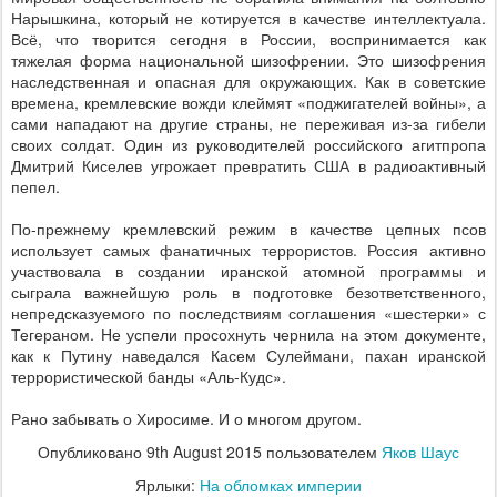
Нарышкина, который не котируется в качестве интеллектуала.
Всё, что творится сегодня в России, воспринимается как
тяжелая форма национальной шизофрении. Это шизофрения
наследственная и опасная для окружающих. Как в советские
времена, кремлевские вожди клеймят «поджигателей войны», а
сами нападают на другие страны, не переживая из-за гибели
своих солдат. Один из руководителей российского агитпропа
Дмитрий Киселев угрожает превратить США в радиоактивный
пепел.
По-прежнему кремлевский режим в качестве цепных псов
использует самых фанатичных террористов. Россия активно
участвовала в создании иранской атомной программы и
сыграла важнейшую роль в подготовке безответственного,
непредсказуемого по последствиям соглашения «шестерки» с
Тегераном. Не успели просохнуть чернила на этом документе,
как к Путину наведался Касем Сулеймани, пахан иранской
террористической банды «Аль-Кудс».
Рано забывать о Хиросиме. И о многом другом.
Опубликовано
9th August 2015
пользователем
Яков Шаус
Ярлыки:
На обломках империи