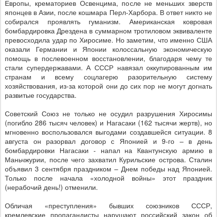
Европы, крематориев Освенцима, после не меньших зверств
японцев в Азии, после кошмара Перл-Харбора. В ответ никто не
собирался проявлять гуманизм. Американская ковровая
бомбардировка Дрездена в суммарном тротиловом эквиваленте
превосходила удар по Хиросиме. Но заметим, что именно США
оказали Германии и Японии колоссальную экономическую
помощь в послевоенном восстановлении, благодаря чему те
стали супердержавами. А СССР навязал оккупированным им
странам и всему соцлагерю разорительную систему
хозяйствования, из-за которой они до сих пор не могут догнать
развитые государства.
Советский Союз не только не осудил разрушения Хиросимы
(погибло 286 тысяч человек) и Нагасаки (162 тысячи жертв), но
мгновенно воспользовался выгодами создавшейся ситуации. 8
августа он разорвал договор с Японией и 9-го – в день
бомбардировки Нагасаки - напал на Квантунскую армию в
Маньчжурии, после чего захватил Курильские острова. Сталин
объявил 3 сентября праздником – Днем победы над Японией.
Только после начала «холодной войны» этот праздник
(нерабочий день!) отменили.
Обличая «преступления» бывших союзников СССР,
кремлевские пропагандисты нарушают российский закон об