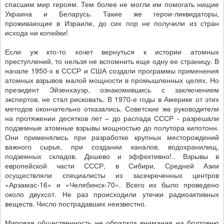
спасшим мир героям. Тем более не могли им помогать нищие
Украина и Беларусь. Такие же герои-ликвидаторы,
проживающие в Израиле, до сих пор не получили из стран
исхода ни копейки!
Если уж кто-то хочет вернуться к истории атомных
преступлений, то нельзя не вспомнить еще одну ее страницу. В
начале 1950-х в СССР и США создали программы применения
атомных взрывов малой мощности в промышленных целях. Но
президент Эйзенхауэр, ознакомившись с заключением
экспертов, не стал рисковать. В 1970-е годы в Америке от этих
методов окончательно отказались. Советские же руководители
на протяжении десятков лет – до распада СССР - разрешали
подземные атомные взрывы мощностью до полутора килотонн.
Они применялись при разработке крупных месторождений
важного сырья, при создании каналов, водохранилищ,
подземных складов. Дешево и эффективно!.. Взрывы в
европейской части СССР, в Сибири, Средней Азии
осуществляли специалисты из засекреченных центров
«Арзамас-16» и «Челябинск-70». Всего их было проведено
около двухсот. Не раз происходили утечки радиоактивных
веществ. Число пострадавших неизвестно.
Мировая общественность не обратила внимания на болтовню