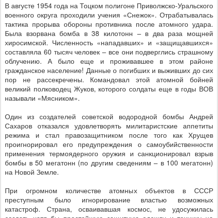
В августе 1954 года на Тоцком полигоне Приволжско-Уральского
военного округа проходили учения «Снежок». Отрабатывалась
тактика прорыва обороны противника после атомного удара.
Была взорвана бомба в 38 килотонн – в два раза мощней
хиросимской. Численность «нападавших» и «защищавшихся»
составляла 60 тысяч человек – все они подверглись страшному
облучению. А было еще и проживавшее в этом районе
гражданское население! Данные о погибших и выживших до сих
пор не рассекречены. Командовал этой атомной бойней
великий полководец Жуков, которого солдаты еще в годы ВОВ
называли «Мясником».
Один из создателей советской водородной бомбы Андрей
Сахаров отказался удовлетворять милитаристские аппетиты
режима и стал правозащитником после того как Хрущев
проигнорировал его предупреждения о самоубийственности
применения термоядерного оружия и санкционировал взрыв
бомбы в 50 мегатонн (по другим сведениям – в 100 мегатонн)
на Новой Земле.
При огромном количестве атомных объектов в СССР
преступным было игнорирование властью возможных
катастроф. Страна, осваивавшая космос, не удосужилась