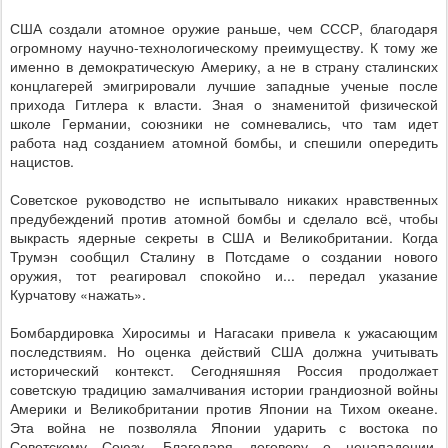
США создали атомное оружие раньше, чем СССР, благодаря
огромному научно-технологическому преимуществу. К тому же
именно в демократическую Америку, а не в страну сталинских
концлагерей эмигрировали лучшие западные ученые после
прихода Гитлера к власти. Зная о знаменитой физической
школе Германии, союзники не сомневались, что там идет
работа над созданием атомной бомбы, и спешили опередить
нацистов.
Советское руководство не испытывало никаких нравственных
предубеждений против атомной бомбы и сделало всё, чтобы
выкрасть ядерные секреты в США и Великобритании. Когда
Трумэн сообщил Сталину в Потсдаме о создании нового
оружия, тот реагировал спокойно и... передал указание
Курчатову «нажать».
Бомбардировка Хиросимы и Нагасаки привела к ужасающим
последствиям. Но оценка действий США должна учитывать
исторический контекст. Сегодняшняя Россия продолжает
советскую традицию замалчивания истории грандиозной войны
Америки и Великобритании против Японии на Тихом океане.
Эта война не позволяла Японии ударить с востока по
Советскому Союзу. Благодаря договору о ненападении,