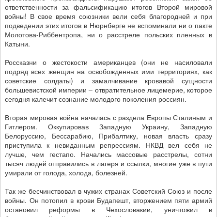
ответственности за фальсификацию итогов Второй мировой
войны! В свое время союзники вели себя благородней и при
подведении этих итогов в Нюрнберге не вспоминали ни о пакте
Молотова-Риббентропа, ни о расстреле польских пленных в
Катыни.
Россказни о жестокости американцев (они не насиловали
подряд всех женщин на освобожденных ими территориях, как
советские солдаты) и замалчивание кровавой сущности
большевистской империи – отвратительное лицемерие, которое
сегодня калечит сознание молодого поколения россиян.
Вторая мировая война началась с раздела Европы Сталиным и
Гитлером. Оккупировав Западную Украину, Западную
Белоруссию, Бессарабию, Прибалтику, новая власть сразу
приступила к невиданным репрессиям. НКВД вел себя не
лучше, чем гестапо. Начались массовые расстрелы, сотни
тысяч людей отправились в лагеря и ссылки, многие уже в пути
умирали от голода, холода, болезней.
Так же бесчинствовал в чужих странах Советский Союз и после
войны. Он потопил в крови Будапешт, вторжением пяти армий
остановил реформы в Чехословакии, уничтожил в