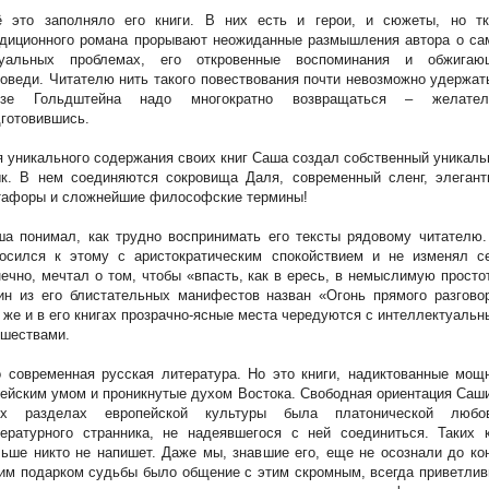
ё это заполняло его книги. В них есть и герои, и сюжеты, но тк
адиционного романа прорывают неожиданные размышления автора о са
туальных проблемах, его откровенные воспоминания и обжигаю
оведи. Читателю нить такого повествования почти невозможно удержат
озе Гольдштейна надо многократно возвращаться – желател
готовившись.
 уникального содержания своих книг Саша создал собственный уникал
ык. В нем соединяются сокровища Даля, современный сленг, элегант
тафоры и сложнейшие философские термины!
а понимал, как трудно воспринимать его тексты рядовому читателю.
носился к этому с аристократическим спокойствием и не изменял се
ечно, мечтал о том, чтобы «впасть, как в ересь, в немыслимую просто
н из его блистательных манифестов назван «Огонь прямого разговор
 же и в его книгах прозрачно-ясные места чередуются с интеллектуаль
ршествами.
 современная русская литература. Но это книги, надиктованные мощ
ейским умом и проникнутые духом Востока. Свободная ориентация Саш
ех разделах европейской культуры была платонической любо
ературного странника, не надеявшегося с ней соединиться. Таких к
ьше никто не напишет. Даже мы, знавшие его, еще не осознали до ко
им подарком судьбы было общение с этим скромным, всегда приветли