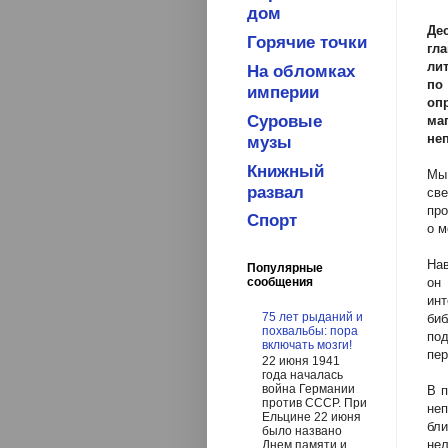
дом
Де
Горячие точки
гл
ли
На обломках
по
империи
оп
Суровые
ма
не
музы
Книжный
Мы
развал
све
про
Спорт
о м
Нав
Популярные
он
сообщения
ин
75 лет рыданий и
биб
похвальбы: пора
по
включать мозги!
пер
22 июня 1941
года началась
война Германии
В п
против СССР. При
не
Ельцине 22 июня
бли
было названо
нел
Днем памяти и