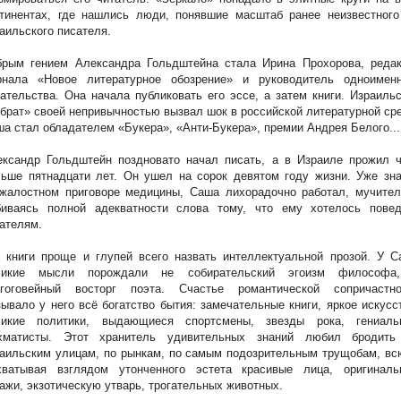
нтинентах, где нашлись люди, понявшие масштаб ранее неизвестного
аильского писателя.
брым гением Александра Гольдштейна стала Ирина Прохорова, редак
рнала «Новое литературное обозрение» и руководитель одноименн
ательства. Она начала публиковать его эссе, а затем книги. Израиль
брат» своей непривычностью вызвал шок в российской литературной ср
а стал обладателем «Букера», «Анти-Букера», премии Андрея Белого...
ександр Гольдштейн поздновато начал писать, а в Израиле прожил ч
ьше пятнадцати лет. Он ушел на сорок девятом году жизни. Уже зна
зжалостном приговоре медицины, Саша лихорадочно работал, мучител
биваясь полной адекватности слова тому, что ему хотелось повед
ателям.
 книги проще и глупей всего назвать интеллектуальной прозой. У С
ликие мысли порождали не собирательский эгоизм философа
агоговейный восторг поэта. Счастье романтической сопричастно
ывало у него всё богатство бытия: замечательные книги, яркое искусс
ликие политики, выдающиеся спортсмены, звезды рока, гениаль
хматисты. Этот хранитель удивительных знаний любил бродить
аильским улицам, по рынкам, по самым подозрительным трущобам, вс
хватывая взглядом утонченного эстета красивые лица, оригиналь
ажи, экзотическую утварь, трогательных животных.