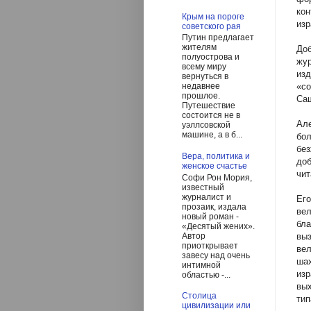
ко
Крым на пороге
изр
советского рая
Путин предлагает
жителям
До
полуострова и
жу
всему миру
изд
вернуться в
«со
недавнее
прошлое.
Саш
Путешествие
состоится не в
Ал
уэллсовской
машине, а в б...
бол
бе
Вера, политика и
до
женское счастье
чит
Софи Рон Мория,
известный
журналист и
Его
прозаик, издала
ве
новый роман -
бл
«Десятый жених».
Автор
выз
приоткрывает
ве
завесу над очень
ша
интимной
изр
областью -...
вы
Столица
тип
цивилизации или