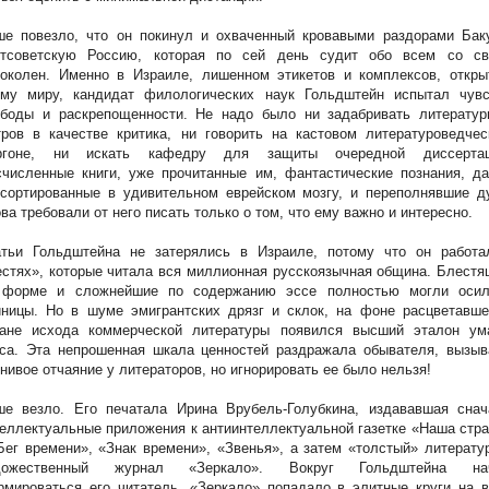
ше повезло, что он покинул и охваченный кровавыми раздорами Баку
стсоветскую Россию, которая по сей день судит обо всем со св
локолен. Именно в Израиле, лишенном этикетов и комплексов, откры
ему миру, кандидат филологических наук Гольдштейн испытал чувс
ободы и раскрепощенности. Не надо было ни задабривать литератур
ров в качестве критика, ни говорить на кастовом литературоведчес
ргоне, ни искать кафедру для защиты очередной диссертац
численные книги, уже прочитанные им, фантастические познания, да
ссортированные в удивительном еврейском мозгу, и переполнявшие д
ва требовали от него писать только о том, что ему важно и интересно.
атьи Гольдштейна не затерялись в Израиле, потому что он работа
стях», которые читала вся миллионная русскоязычная община. Блест
 форме и сложнейшие по содержанию эссе полностью могли осил
иницы. Но в шуме эмигрантских дрязг и склок, на фоне расцветавше
ране исхода коммерческой литературы появился высший эталон ум
уса. Эта непрошенная шкала ценностей раздражала обывателя, вызыв
нивое отчаяние у литераторов, но игнорировать ее было нельзя!
ше везло. Его печатала Ирина Врубель-Голубкина, издававшая снач
еллектуальные приложения к антиинтеллектуальной газетке «Наша стр
Бег времени», «Знак времени», «Звенья», а затем «толстый» литерату
дожественный журнал «Зеркало». Вокруг Гольдштейна на
мироваться его читатель. «Зеркало» попадало в элитные круги на в