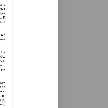
ань
мых
щие
ь. К
ьно
ьный
ные
 Он
бе.
ту».
а».
ными
ным
и во
вью
ниг
нца,
вым,