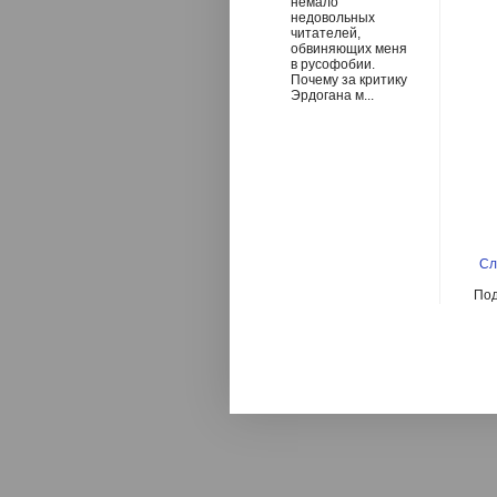
немало
недовольных
читателей,
обвиняющих меня
в русофобии.
Почему за критику
Эрдогана м...
Сл
Под