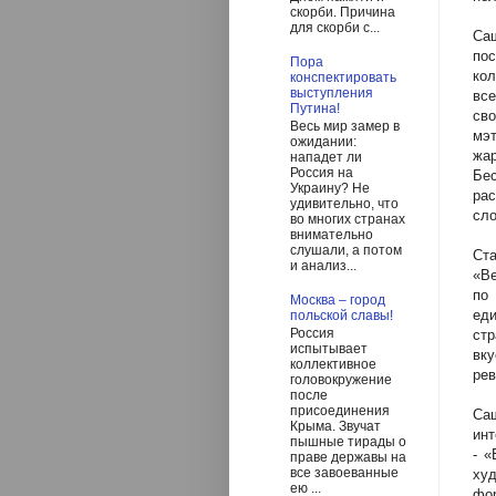
скорби. Причина
для скорби с...
Са
по
Пора
ко
конспектировать
выступления
вс
Путина!
св
Весь мир замер в
мэт
ожидании:
жа
нападет ли
Россия на
Бес
Украину? Не
ра
удивительно, что
сло
во многих странах
внимательно
слушали, а потом
Ст
и анализ...
«Ве
по
Москва – город
ед
польской славы!
Россия
ст
испытывает
вк
коллективное
рев
головокружение
после
присоединения
Са
Крыма. Звучат
инт
пышные тирады о
- «
праве державы на
все завоеванные
ху
ею ...
фор