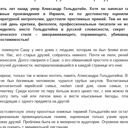
сять лет назад умер Александр Гольдштейн. Хотя он написал с
авные произведения в Израиле, их по достоинству оценил
тературной метрополии, удостоили престижных премий. Тем не ме
 сей день критики, филологи, профессиональные писатели не мо
ределить место Гольдштейна в русской словесности, секрет 
гического стиля – завораживающего, поражающего, убивающ
постижимостью!
 помянули Сашу у него дома с людьми, которым он был ближе всех
те. Нас, его старых друзей, собралось немного. Почти не пили, рече
износили. Долго говорили о Саше, о его обманчивой простоте и скромно
огучей духовности, материализовавшейся в каждой странице его книг.
ерное, только так и можно почтить память Александра Гольдштейна. 
 не был богемным человеком, чурался грубых загулов. Воспитанны
теллигентной еврейской семье, любил свой дом, свою семью, с
лиотеку. Среди коллег по перу больше всего ценил тех, с кем можно 
долгу пить чай или легкое вино и вести изысканные беседы, пла
еходящие с одного предмета на другой.
остсоветскую эпоху крохотных книжных тиражей Гольдштейн мог оста
признанным провинциальным гением, оцененным только узким круж
зких друзей. Проблема была не в мизерности аудитории. Огромное явл
ьзя оценить с минимальной дистанции.