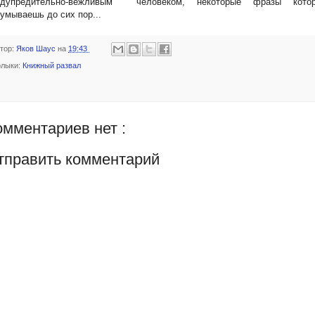
едупредительно-вежливым
человеком, некоторые фразы котор
умываешь до сих пор...
тор:
Яков Шаус
на
19:43
лыки:
Книжный развал
омментариев нет :
тправить комментарий