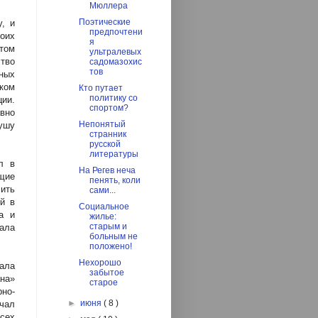
Мюллера
Поэтические
, и
предпочтени
оих
я
том
ультралевых
тво
садомазохис
тов
ных
ком
Кто путает
политику со
ии.
спортом?
вно
Непонятый
ушу
странник
русской
литературы
л в
На Регев неча
ящие
пенять, коли
ить
сами...
й в
Социальное
а и
жилье:
старым и
ала
больным не
положено!
Нехорошо
ала
забытое
ана»
старое
рно-
►
июня
( 8 )
чал
сех