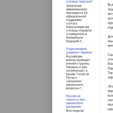
столица террора?
Вс
Заявление
тр
американского
президента об
ак
официальной
исп
поддержке
пр
статуса
Иерусалима как
под
столицы Израиля
и намерении в
Для
ближайшем
яз
будущем п...
ме
Подполковник
усмиряет Украину
Саш
Российские
от
войска проводят
Кон
учения у границ
Украины и уже
Оди
хозяйничают в
Так
Крыму. Готов ли
пи
Путин к
«решению
украинского
Это
вопроса»? ...
евр
вс
Россия не
спасется без
лит
украинского
бол
прощения
как
Всю неделю