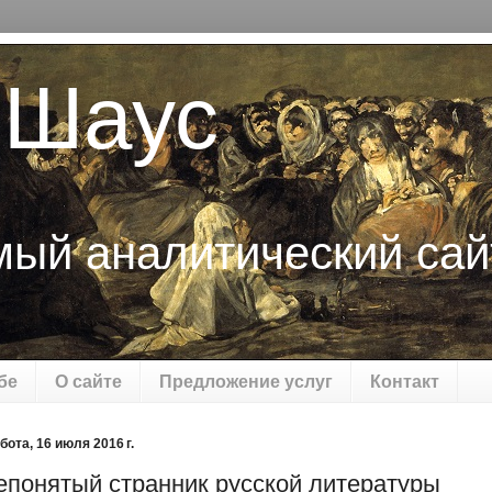
 Шаус
мый аналитический сай
бе
О сайте
Предложение услуг
Контакт
бота, 16 июля 2016 г.
епонятый странник русской литературы