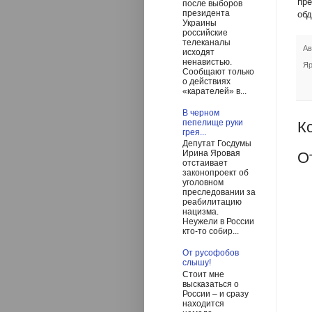
пр
после выборов
президента
обд
Украины
российские
телеканалы
Ав
исходят
ненавистью.
Яр
Сообщают только
о действиях
«карателей» в...
В черном
пепелище руки
К
грея...
Депутат Госдумы
Ирина Яровая
О
отстаивает
законопроект об
уголовном
преследовании за
реабилитацию
нацизма.
Неужели в России
кто-то собир...
От русофобов
слышу!
Стоит мне
высказаться о
России – и сразу
находится