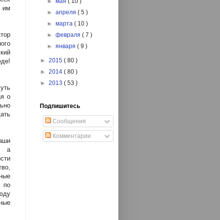
►
мая
( 10 )
 им
►
апреля
( 5 )
►
марта
( 10 )
тор
►
февраля
( 7 )
ого
►
января
( 9 )
ский
►
2015
( 80 )
еде!
►
2014
( 80 )
►
2013
( 53 )
уть
я о
ьно
Подпишитесь
ать
Сообщения
Комментарии
аши
, а
сти
тво,
ные
 по
юду
ные