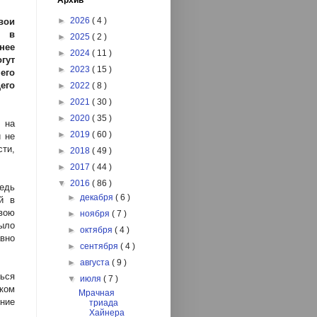
Архив
►
2026
( 4 )
вои
и в
►
2025
( 2 )
нее
►
2024
( 11 )
гут
►
2023
( 15 )
его
его
►
2022
( 8 )
►
2021
( 30 )
►
2020
( 35 )
 на
►
2019
( 60 )
й не
сти,
►
2018
( 49 )
►
2017
( 44 )
▼
2016
( 86 )
Ведь
►
декабря
( 6 )
й в
вою
►
ноября
( 7 )
было
►
октября
( 4 )
вно
►
сентября
( 4 )
►
августа
( 9 )
ться
▼
июля
( 7 )
ком
Мрачная
ение
триада
Хайнера