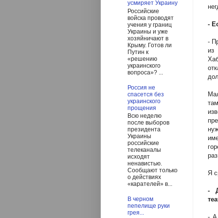
усмиряет Украину
нег
Российские
войска проводят
- Е
учения у границ
Украины и уже
хозяйничают в
- П
Крыму. Готов ли
из
Путин к
«решению
Ха
украинского
отк
вопроса»? ...
дол
Россия не
Мал
спасется без
украинского
та
прощения
из
Всю неделю
пре
после выборов
нуж
президента
Украины
име
российские
гор
телеканалы
раз
исходят
ненавистью.
Сообщают только
Я с
о действиях
«карателей» в...
- 
В черном
те
пепелище руки
грея...
- А