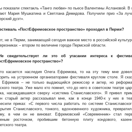
ы показали спектакль «Танго любви» по пьесе Валентины Аслановой. В
рают Мария Мушкатина и Светлана Демидова. Получили приз «За луч
ерский дуэт».
Фестиваль «ПостЕфремовское пространство» проходил в Перми?
ет, не в Перми, занимающей сегодня важное место в российской культур
ерезниках – втором по величине городе Пермской области.
Не свидетельствует ли это об угасании интереса к фестив
остЕфремовское пространство»?
Что касается наследия Олега Ефремова, то на эту тему мне довел
орить на устроенном организаторами фестиваля круглом столе. Я ска
о Ефремов – не только выдающийся режиссер и актер, но реформа
ского театра. Уже мало кто помнит, что до него в советском театре ца
ка, насаждавшаяся сверху «система Станиславского». Я привел прим
ин старый актер рассказывал мне, как в конце 1940-х у них в теа
есили приказ: «С первого числа работать по системе Станиславског
рытия Станиславского, тонкого, вдохновенного художника, преврати
гму, в чем он не виноват. Ефремовский «Современник» стал пер
леным росточком, пробившим бетонную плиту кондового, казенн
етского театра.