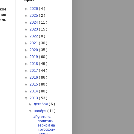
Архив
►
2026
( 4 )
кое
нен
►
2025
( 2 )
ель
►
2024
( 11 )
►
2023
( 15 )
►
2022
( 8 )
►
2021
( 30 )
►
2020
( 35 )
►
2019
( 60 )
►
2018
( 49 )
►
2017
( 44 )
►
2016
( 86 )
►
2015
( 80 )
►
2014
( 80 )
▼
2013
( 53 )
►
декабря
( 6 )
▼
ноября
( 11 )
«Русские»
политики
верхом на
«русской»
прессе.