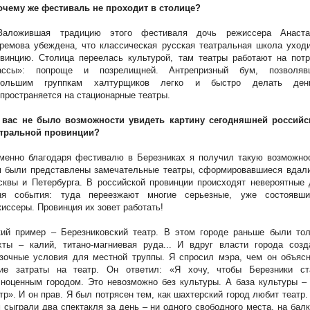
Почему же фестиваль не проходит в столице?
Заложившая традицию этого фестиваля дочь режиссера Анаста
емова убеждена, что классическая русская театральная школа уходи
винцию. Столица переелась культурой, там театры работают на потр
ассы»: попроще и позрелищней. Антрепризный бум, позволяв
большим группкам халтурщиков легко и быстро делать день
пространяется на стационарные театры.
У вас не было возможности увидеть картину сегодняшней российс
атральной провинции?
менно благодаря фестивалю в Березниках я получил такую возможнос
м были представлены замечательные театры, сформировавшиеся вдали
квы и Петербурга. В российской провинции происходят невероятные 
ня события: туда переезжают многие серьезные, уже состоявши
иссеры. Провинция их зовет работать!
кий пример – Березниковский театр. В этом городе раньше были тол
хты – калий, титано-магниевая руда... И вдруг власти города созд
зочные условия для местной труппы. Я спросил мэра, чем он объясн
кие затраты на театр. Он ответил: «Я хочу, чтобы Березники ст
ноценным городом. Это невозможно без культуры. А база культуры –
тр». И он прав. Я был потрясен тем, как шахтерский город любит театр
 сыграли два спектакля за день – ни одного свободного места, на бал