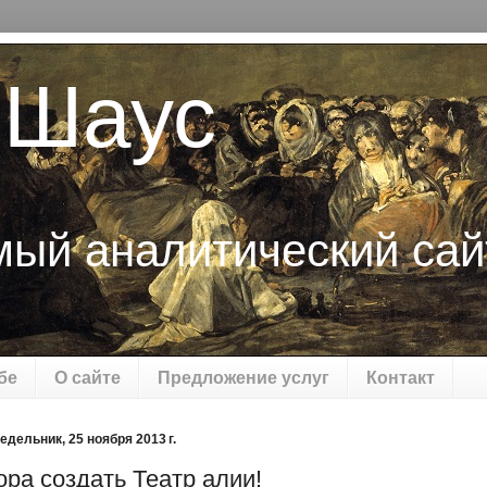
 Шаус
мый аналитический сай
бе
О сайте
Предложение услуг
Контакт
едельник, 25 ноября 2013 г.
ора создать Театр алии!