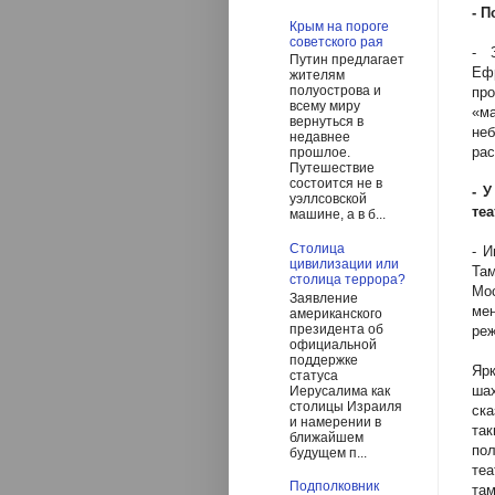
- 
Крым на пороге
советского рая
- 
Путин предлагает
Ефр
жителям
полуострова и
про
всему миру
«м
вернуться в
не
недавнее
рас
прошлое.
Путешествие
состоится не в
- 
уэллсовской
те
машине, а в б...
Столица
- И
цивилизации или
Та
столица террора?
Мос
Заявление
ме
американского
президента об
реж
официальной
поддержке
Яр
статуса
ша
Иерусалима как
столицы Израиля
ска
и намерении в
та
ближайшем
пол
будущем п...
теа
Подполковник
там