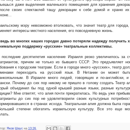
бьешься даже выделения маленького помещения для хранения декорац
после своих спектаклей тащу декорации к себе домой и храню их
коне...
аильскому мэру невозможно втолковать, что значит театр для города,
меняет интересы местного населения, его повседневную жизнь.
А ведь во многих наших городах давно потеряли надежду получить х
нимальную поддержку «русские» театральные коллективы.
В последние десятилетия население Израиля резко увеличилось за с
патриантов, причем не только из бывшего СССР. Это предъявляет но
бования к городским театрам. Если в городе много «русских», театр до
еменами переходить на русский язык. В Нетании он может быт
анкоязычным. В Израиле много людей, говорящих и по-английски, и 
ански. Почему до сих пор никому не пришло в голову создать Театр а
торый объединил бы под одной крышей разные языки, разные культур
диции? Мне ответят, что алия почти прекратилась. Но ведь уже прибы
атрианты до сих пор не удовлетворили своих культурных потребност
рмировавшихся в странах исхода. Театральная алия должна была гор
большей степени обогатить израильскую культуру. Все это еще мо
елать.
тор:
Яков Шаус
на
13:26