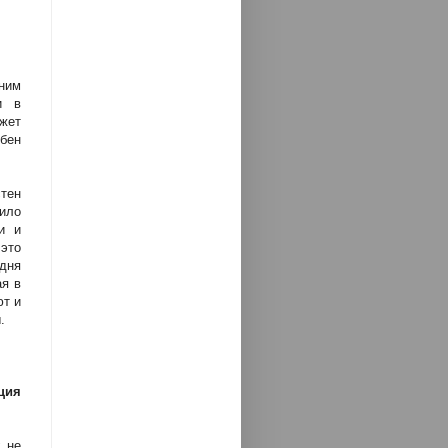
дним
и в
жет
бен
стен
ило
и и
 это
одня
ая в
ют и
.
ция
х не