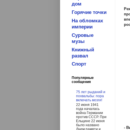
дом
Ре
Горячие точки
пр
вп
На обломках
ро
империи
Суровые
музы
Книжный
развал
Спорт
Популярные
сообщения
75 лет рыданий и
похвальбы: пора
включать мозги!
22 июня 1941
года началась
война Германии
против СССР. При
Ельцине 22 июня
было названо
- В
Днем памяти и