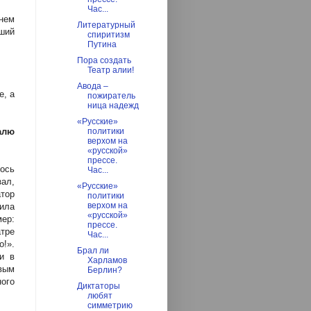
Час...
 нем
Литературный
ший
спиритизм
Путина
Пора создать
Театр алии!
Авода –
е, а
пожиратель
ница надежд
«Русские»
алю
политики
верхом на
«русской»
прессе.
ось
Час...
зал,
«Русские»
тор
политики
верхом на
рила
«русской»
ер:
прессе.
тре
Час...
о!».
Брал ли
ли в
Харламов
вым
Берлин?
ого
Диктаторы
любят
симметрию