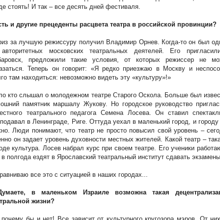
де стоять! И так – все десять дней фестиваля.
сть и другие прецеденты расцвета театра в российской провинции?
риз за лучшую режиссуру получил Владимир Орнев. Когда-то он был о
 авторитетных московских театральных деятелей. Его пригласил
баровск, предложили такие условия, от которых режиссер не мо
азаться. Теперь он говорит: «Я редко приезжаю в Москву и неспосо
го там находиться: невозможно видеть эту «культуру»!»
о кто слышал о молодежном театре Старого Оскола. Больше был изве
мошний памятник маршалу Жукову. Но городское руководство приглас
вестного театрального педагога Семена Лосева. Он ставил спектакл
подавал в Ленинграде, Риге. Оттуда уехал в маленький город, и городу
но. Люди понимают, что театр не просто повысил свой уровень – сег
нно он задает уровень духовности местных жителей. Какой театр – так
оде культура. Лосев набрал курс при своем театре. Его ученики работа
 в полгода ездят в Ярославский театральный институт сдавать экзамены
равниваю все это с ситуацией в наших городах...
Думаете, в маленьком Израиле возможна такая децентрализа
атральной жизни?
 почему бы и нет! Все зависит от культурного кругозора мэров. От ни