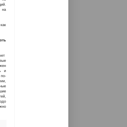
ий.
 на
 как
оть
чет
вые
лжен
ь и
по-
лии,
ные
вшие
ей,
аздо
жно