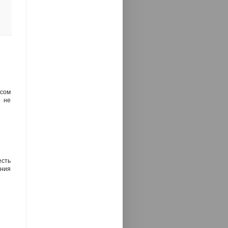
сом
о не
есть
ения