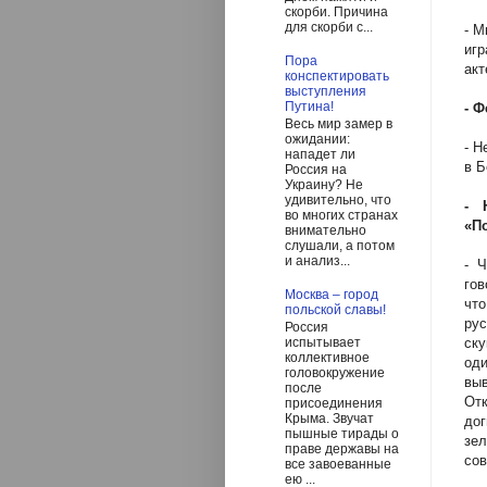
скорби. Причина
для скорби с...
- М
иг
Пора
акт
конспектировать
выступления
Путина!
- 
Весь мир замер в
ожидании:
- Н
нападет ли
в Б
Россия на
Украину? Не
удивительно, что
- 
во многих странах
«П
внимательно
слушали, а потом
и анализ...
- 
гов
Москва – город
чт
польской славы!
рус
Россия
ску
испытывает
коллективное
од
головокружение
выв
после
Отк
присоединения
Крыма. Звучат
до
пышные тирады о
зе
праве державы на
сов
все завоеванные
ею ...