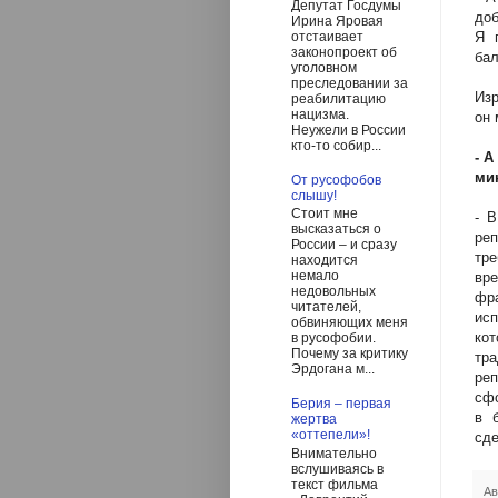
Депутат Госдумы
до
Ирина Яровая
Я 
отстаивает
законопроект об
бал
уголовном
преследовании за
Изр
реабилитацию
нацизма.
он 
Неужели в России
кто-то собир...
- 
ми
От русофобов
слышу!
Стоит мне
- 
высказаться о
ре
России – и сразу
тре
находится
немало
вр
недовольных
фр
читателей,
исп
обвиняющих меня
ко
в русофобии.
Почему за критику
тра
Эрдогана м...
реп
сфо
Берия – первая
в 
жертва
«оттепели»!
сд
Внимательно
вслушиваясь в
текст фильма
Ав