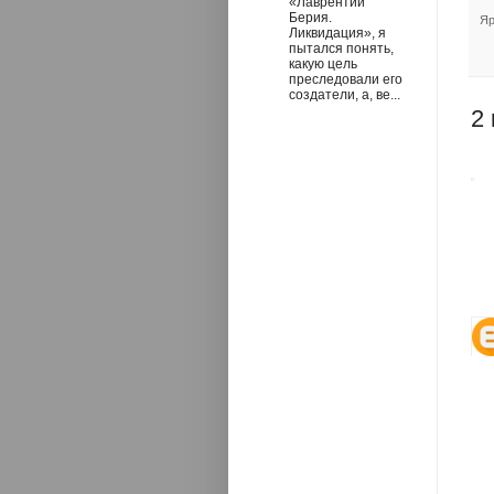
«Лаврентий
Берия.
Яр
Ликвидация», я
пытался понять,
какую цель
преследовали его
создатели, а, ве...
2