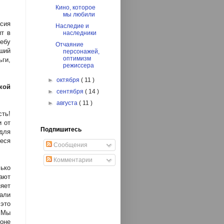
Кино, которое
мы любили
сия
Наследие и
т в
наследники
ебу
Отчаяние
ший
персонажей,
оптимизм
ги,
режиссера
►
октября
( 11 )
кой
►
сентября
( 14 )
►
августа
( 11 )
ть!
 от
Подпишитесь
для
еся
Сообщения
Комментарии
ько
ают
яет
али
 это
. Мы
коне