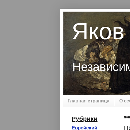
Яков
Независи
Главная страница
О се
Рубрики
пон
П
Еврейский