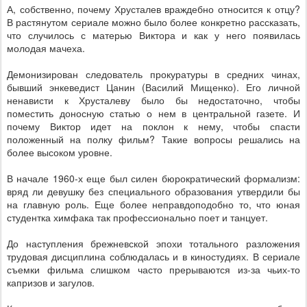
А, собственно, почему Хрусталев враждебно относится к отцу?
В растянутом сериале можно было более конкретно рассказать,
что случилось с матерью Виктора и как у него появилась
молодая мачеха.
Демонизирован следователь прокуратуры в средних чинах,
бывший энкеведист Цанин (Василий Мищенко). Его личной
ненависти к Хрусталеву было бы недостаточно, чтобы
поместить доносную статью о нем в центральной газете. И
почему Виктор идет на поклон к нему, чтобы спасти
положенный на полку фильм? Такие вопросы решались на
более высоком уровне.
В начале 1960-х еще был силен бюрократический формализм:
вряд ли девушку без специального образования утвердили бы
на главную роль. Еще более неправдоподобно то, что юная
студентка химфака так профессионально поет и танцует.
До наступления брежневской эпохи тотального разложения
трудовая дисциплина соблюдалась и в киностудиях. В сериале
съемки фильма слишком часто прерываются из-за чьих-то
капризов и загулов.