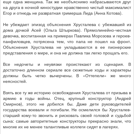
еще одна женщина. Так же необъяснимо набрасываются друг
на друга в ночной киностудии нравственно чистый максималист
Егор и отнюдь не развратная гримерша Лида (Анна Котова).
Не убеждает эпизод объяснения Хрусталева с убежавшей из
дома дочкой Асей (Ольга Штыркова). Прямолинейно-честная
девочка, воспитанная на примерах Павлика Морозова и героев-
панфиловцев, потрясена тем, что папа не пошел на фронт.
Объяснения Хрусталева не укладываются в ее пионерские
представления о мире, и она не должна так легко прощать его.
Все недочеты и неувязки проистекают из сценария. В
достаточно длинном сериале все сюжетные ходы и характеры
должны быть четко вычерчены. В «Оттепели» же много
неясностей.
Взять все ту же историю освобождения Хрусталева от призыва в
армию в годы войны. Отец, крупный конструктор (Андрей
Смирнов), этого не добился бы. Даже дети руководителей
государства воевали и погибали. Не осмелился бы Хрусталев-
старший кому-то звонить и рисковать своей головой и судьбой
сына: самые авторитетные конструкторы прекрасно знали, что
многие их не менее талантливые коллеги сидят в лагерях.