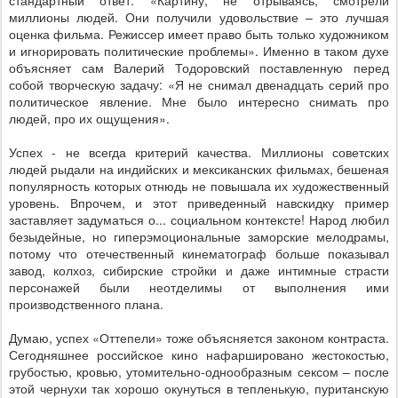
стандартный ответ: «Картину, не отрываясь, смотрели
миллионы людей. Они получили удовольствие – это лучшая
оценка фильма. Режиссер имеет право быть только художником
и игнорировать политические проблемы». Именно в таком духе
объясняет сам Валерий Тодоровский поставленную перед
собой творческую задачу: «Я не снимал двенадцать серий про
политическое явление. Мне было интересно снимать про
людей, про их ощущения».
Успех - не всегда критерий качества. Миллионы советских
людей рыдали на индийских и мексиканских фильмах, бешеная
популярность которых отнюдь не повышала их художественный
уровень. Впрочем, и этот приведенный навскидку пример
заставляет задуматься о... социальном контексте! Народ любил
безыдейные, но гиперэмоциональные заморские мелодрамы,
потому что отечественный кинематограф больше показывал
завод, колхоз, сибирские стройки и даже интимные страсти
персонажей были неотделимы от выполнения ими
производственного плана.
Думаю, успех «Оттепели» тоже объясняется законом контраста.
Сегодняшнее российское кино нафаршировано жестокостью,
грубостью, кровью, утомительно-однообразным сексом – после
этой чернухи так хорошо окунуться в тепленькую, пуританскую