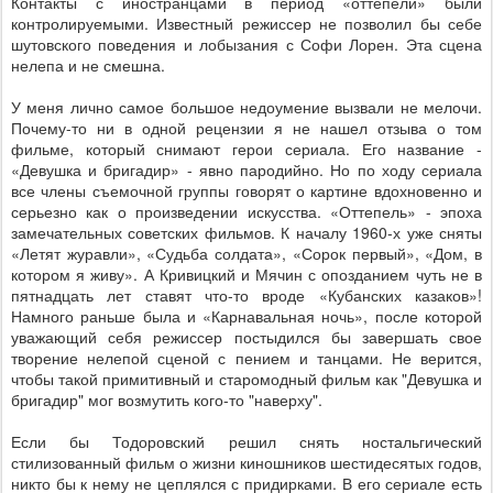
Контакты с иностранцами в период «оттепели» были
контролируемыми. Известный режиссер не позволил бы себе
шутовского поведения и лобызания с Софи Лорен. Эта сцена
нелепа и не смешна.
У меня лично самое большое недоумение вызвали не мелочи.
Почему-то ни в одной рецензии я не нашел отзыва о том
фильме, который снимают герои сериала. Его название -
«Девушка и бригадир» - явно пародийно. Но по ходу сериала
все члены съемочной группы говорят о картине вдохновенно и
серьезно как о произведении искусства. «Оттепель» - эпоха
замечательных советских фильмов. К началу 1960-х уже сняты
«Летят журавли», «Судьба солдата», «Сорок первый», «Дом, в
котором я живу». А Кривицкий и Мячин с опозданием чуть не в
пятнадцать лет ставят что-то вроде «Кубанских казаков»!
Намного раньше была и «Карнавальная ночь», после которой
уважающий себя режиссер постыдился бы завершать свое
творение нелепой сценой с пением и танцами. Не верится,
чтобы такой примитивный и старомодный фильм как "Девушка и
бригадир" мог возмутить кого-то "наверху".
Если бы Тодоровский решил снять ностальгический
стилизованный фильм о жизни киношников шестидесятых годов,
никто бы к нему не цеплялся с придирками. В его сериале есть