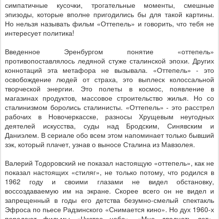
симпатичные кусочки, трогательные моменты, смешные
эпизоды, которые вполне пригодились бы для такой картины.
Но нельзя называть фильм «Оттепель» и говорить, что тебя не
интересует политика!
Введенное Эренбургом понятие «оттепель»
противопоставлялось ледяной стуже сталинской эпохи. Других
коннотаций эта метафора не вызывала. «Оттепель» - это
освобождение людей от страха, это выплеск колоссальной
творческой энергии. Это полеты в космос, появление в
магазинах продуктов, массовое строительство жилья. Но со
сталинизмом боролись сталинисты. «Оттепель» - это расстрел
рабочих в Новочеркасске, разносы Хрущевым неугодных
деятелей искусства, суды над Бродским, Синявским и
Даниэлем. В сериале обо всем этом напоминает только бывший
зэк, который плачет, узнав о выносе Сталина из Мавзолея.
Валерий Тодоровский не показал настоящую «оттепель», как не
показал настоящих «стиляг», не только потому, что родился в
1962 году и своими глазами не видел обстановку,
воссоздаваемую им на экране. Скорее всего он не видел и
запрещенный в годы его детства безумно-смелый спектакль
Эфроса по пьесе Радзинского «Снимается кино». Но дух 1960-х
передают фильмы «Чистое небо», «Мне двадцать лет»,