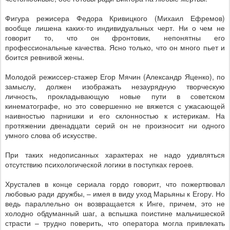
Фигура режисера Федора Кривицкого (Михаил Ефремов)
вообще лишена каких-то индивидуальных черт. Ни о чем не
говорит то, что он фронтовик, непонятны его
профессиональные качества. Ясно только, что он много пьет и
боится ревнивой жены.
Молодой режиссер-стажер Егор Мячин (Александр Яценко), по
замыслу, должен изображать незаурядную творческую
личность, прокладывающую новые пути в советском
кинематографе, но это совершенно не вяжется с ужасающей
наивностью парнишки и его склонностью к истерикам. На
протяжении двенадцати серий он не произносит ни одного
умного слова об искусстве.
При таких недописанных характерах не надо удивляться
отсутствию психологической логики в поступках героев.
Хрусталев в конце сериала гордо говорит, что пожертвовал
любовью ради дружбы, – имея в виду уход Марьяны к Егору. Но
ведь параллельно он возвращается к Инге, причем, это не
холодно обдуманный шаг, а вспышка поистине мальчишеской
страсти – трудно поверить, что оператора могла привлекать