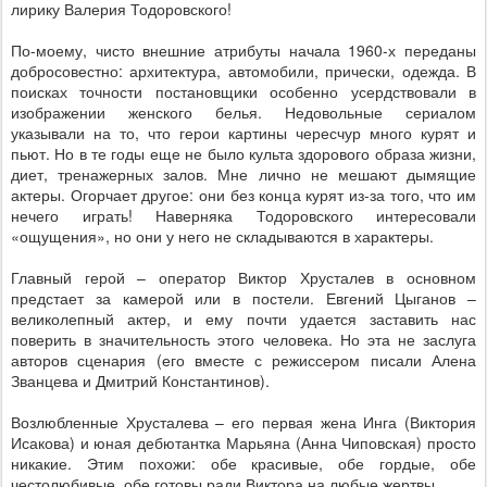
лирику Валерия Тодоровского!
По-моему, чисто внешние атрибуты начала 1960-х переданы
добросовестно: архитектура, автомобили, прически, одежда. В
поисках точности постановщики особенно усердствовали в
изображении женского белья. Недовольные сериалом
указывали на то, что герои картины чересчур много курят и
пьют. Но в те годы еще не было культа здорового образа жизни,
диет, тренажерных залов. Мне лично не мешают дымящие
актеры. Огорчает другое: они без конца курят из-за того, что им
нечего играть! Наверняка Тодоровского интересовали
«ощущения», но они у него не складываются в характеры.
Главный герой – оператор Виктор Хрусталев в основном
предстает за камерой или в постели. Евгений Цыганов –
великолепный актер, и ему почти удается заставить нас
поверить в значительность этого человека. Но эта не заслуга
авторов сценария (его вместе с режиссером писали Алена
Званцева и Дмитрий Константинов).
Возлюбленные Хрусталева – его первая жена Инга (Виктория
Исакова) и юная дебютантка Марьяна (Анна Чиповская) просто
никакие. Этим похожи: обе красивые, обе гордые, обе
честолюбивые, обе готовы ради Виктора на любые жертвы.