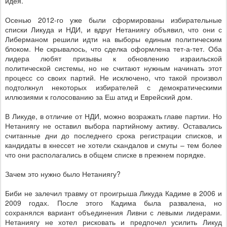
идея.
Осенью 2012-го уже были сформированы избирательные
списки Ликуда и НДИ, и вдруг Нетаниягу объявил, что они с
Либерманом решили идти на выборы единым политическим
блоком. Не скрывалось, что сделка оформлена тет-а-тет. Оба
лидера любят призывы к обновлению израильской
политической системы, но не считают нужным начинать этот
процесс со своих партий. Не исключено, что такой произвол
подтолкнул некоторых избирателей с демократическими
иллюзиями к голосованию за Еш атид и Еврейский дом.
В Ликуде, в отличие от НДИ, можно возражать главе партии. Но
Нетаниягу не оставил выбора партийному активу. Оставались
считанные дни до последнего срока регистрации списков, и
кандидаты в кнессет не хотели скандалов и смуты – тем более
что они располагались в общем списке в прежнем порядке.
Зачем это нужно было Нетаниягу?
Биби не залечил травму от проигрыша Ликуда Кадиме в 2006 и
2009 годах. После этого Кадима была развалена, но
сохранялся вариант объединения Ливни с левыми лидерами.
Нетаниягу не хотел рисковать и предпочел усилить Ликуд