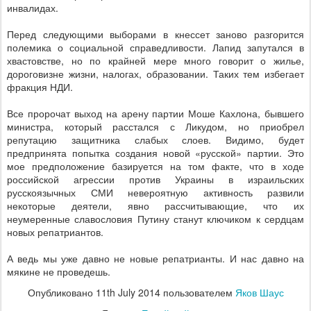
инвалидах.
Перед следующими выборами в кнессет заново разгорится
полемика о социальной справедливости. Лапид запутался в
хвастовстве, но по крайней мере много говорит о жилье,
дороговизне жизни, налогах, образовании. Таких тем избегает
фракция НДИ.
Все пророчат выход на арену партии Моше Кахлона, бывшего
министра, который расстался с Ликудом, но приобрел
репутацию защитника слабых слоев. Видимо, будет
предпринята попытка создания новой «русской» партии. Это
мое предположение базируется на том факте, что в ходе
российской агрессии против Украины в израильских
русскоязычных СМИ невероятную активность развили
некоторые деятели, явно рассчитывающие, что их
неумеренные славословия Путину станут ключиком к сердцам
новых репатриантов.
А ведь мы уже давно не новые репатрианты. И нас давно на
мякине не проведешь.
Опубликовано
11th July 2014
пользователем
Яков Шаус