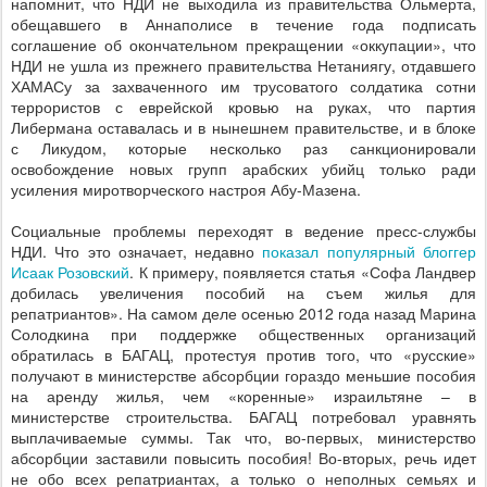
напомнит, что НДИ не выходила из правительства Ольмерта,
обещавшего в Аннаполисе в течение года подписать
соглашение об окончательном прекращении «оккупации», что
НДИ не ушла из прежнего правительства Нетаниягу, отдавшего
ХАМАСу за захваченного им трусоватого солдатика сотни
террористов с еврейской кровью на руках, что партия
Либермана оставалась и в нынешнем правительстве, и в блоке
с Ликудом, которые несколько раз санкционировали
освобождение новых групп арабских убийц только ради
усиления миротворческого настроя Абу-Мазена.
Социальные проблемы переходят в ведение пресс-службы
НДИ. Что это означает, недавно
показал популярный блоггер
Исаак Розовский
. К примеру, появляется статья «Софа Ландвер
добилась увеличения пособий на съем жилья для
репатриантов». На самом деле осенью 2012 года назад Марина
Солодкина при поддержке общественных организаций
обратилась в БАГАЦ, протестуя против того, что «русские»
получают в министерстве абсорбции гораздо меньшие пособия
на аренду жилья, чем «коренные» израильтяне – в
министерстве строительства. БАГАЦ потребовал уравнять
выплачиваемые суммы. Так что, во-первых, министерство
абсорбции заставили повысить пособия! Во-вторых, речь идет
не обо всех репатриантах, а только о неполных семьях и