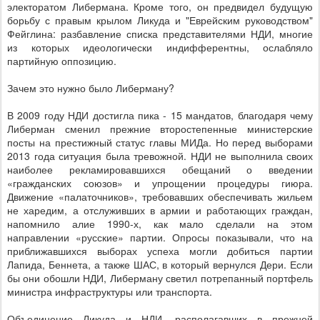
электоратом Либермана. Кроме того, он предвидел будущую
борьбу с правым крылом Ликуда и "Еврейским руководством"
Фейглина: разбавление списка представителями НДИ, многие
из которых идеологически индифферентны, ослабляло
партийную оппозицию.
Зачем это нужно было Либерману?
В 2009 году НДИ достигла пика - 15 мандатов, благодаря чему
Либерман сменил прежние второстепенные министерские
посты на престижный статус главы МИДа. Но перед выборами
2013 года ситуация была тревожной. НДИ не выполнила своих
наиболее рекламировавшихся обещаний о введении
«гражданских союзов» и упрощении процедуры гиюра.
Движение «палаточников», требовавших обеспечивать жильем
не харедим, а отслуживших в армии и работающих граждан,
напомнило алие 1990-х, как мало сделали на этом
направлении «русские» партии. Опросы показывали, что на
приближавшихся выборах успеха могли добиться партии
Лапида, Беннета, а также ШАС, в который вернулся Дери. Если
бы они обошли НДИ, Либерману светил потрепанный портфель
министра инфраструктуры или транспорта.
Объединение Ликуда и НДИ, располагавших в прежней