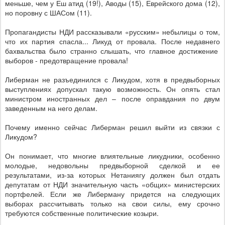
меньше, чем у Еш атид (19!), Аводы (15), Еврейского дома (12),
но поровну с ШАСом (11).
Пропагандисты НДИ рассказывали «русским» небылицы о том,
что их партия спасла... Ликуд от провала. После недавнего
бахвальства было странно слышать, что главное достижение
выборов - предотвращение провала!
Либерман не разъединился с Ликудом, хотя в предвыборных
выступлениях допускал такую возможность. Он опять стал
министром иностранных дел – после оправдания по двум
заведенным на него делам.
Почему именно сейчас Либерман решил выйти из связки с
Ликудом?
Он понимает, что многие влиятельные ликудники, особенно
молодые, недовольны предвыборной сделкой и ее
результатами, из-за которых Нетаниягу должен был отдать
депутатам от НДИ значительную часть «общих» министерских
портфелей. Если же Либерману придется на следующих
выборах рассчитывать только на свои силы, ему срочно
требуются собственные политические козыри.