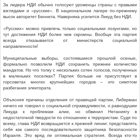
За лидера НДИ обычно голосуют уроженцы страны с правыми
взглядами и «русские». В национальном лагере по-прежнему
высок авторитет Беннета. Наверняка усилится Ликуд без НДИ.
«Русских» можно привлечь только социальными лозунгами, но
тут достижения НДИ более чем скромны. Вообще эта партия
всегда отказывается от министерств социальной
направленности!
Муниципальные выборы, состоявшиеся прошлой осенью,
формально позволили НДИ сохранить прежнее количество
мандатов. Но что толку с нескольких сотен голосов, полученных
в маленьких поселках? Партия больше не присутствует в
горсоветах многих крупнейших городов – это симптом
разбегания электората.
Объясняя причины отделения от правящей партии, Либерман
ничего не говорил о социальной справедливости, о равнодушии
Ликуда к проблемам алии, но обвинил Нетаниягу в
недостаточной твердости по отношению к террористам. Судя по
всему, глава НДИ возвращается к прежней линии: представлять
себя как самого последовательного защитника безопасности
Израиля. Это вряд ли оптимальная стратегия. Всегда кто-то