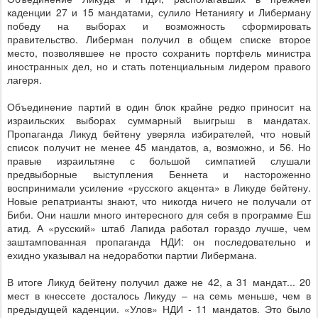
каденции 27 и 15 мандатами, сулило Нетаниягу и Либерману
победу на выборах и возможность сформировать
правительство. Либерман получил в общем списке второе
место, позволявшее не просто сохранить портфель министра
иностранных дел, но и стать потенциальным лидером правого
лагеря.
Объединение партий в один блок крайне редко приносит на
израильских выборах суммарный выигрыш в мандатах.
Пропаганда Ликуд бейтену уверяла избирателей, что новый
список получит не менее 45 мандатов, а, возможно, и 56. Но
правые израильтяне с большой симпатией слушали
предвыборные выступления Беннета и настороженно
воспринимали усиление «русского акцента» в Ликуде бейтену.
Новые репатрианты знают, что никогда ничего не получали от
Биби. Они нашли много интересного для себя в программе Еш
атид. А «русский» штаб Лапида работал гораздо лучше, чем
заштампованная пропаганда НДИ: он последовательно и
ехидно указывал на недоработки партии Либермана.
В итоге Ликуд бейтену получил даже не 42, а 31 мандат... 20
мест в кнессете досталось Ликуду – на семь меньше, чем в
предыдущей каденции. «Улов» НДИ - 11 мандатов. Это было