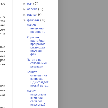
ные
►
мая
( 7 )
►
апреля
( 3 )
►
марта
( 9 )
х не
▼
февраля
( 8 )
так
 его
Любовь
нечаянно
ром
нагрянет...
л в
Хорошая
партийная
программа
шие
как плохая
научная
ина
фан...
ода
раз
Путин с не
связанными
и не
рукавами
Беннет
отвечает на
вопросы,
НДИ создает
новый дете...
ной
тить
Любить
авал
искусство в
себе или
себя без
искусства?
оды