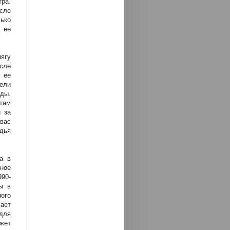
ра.
осле
ько
 ее
иягу
осле
 ее
ели
ды.
там
 за
вас
дья
а в
ьное
990-
ы в
ного
чает
для
жет