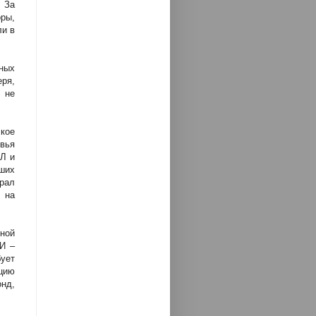
 За
оры,
ли в
ных
ря,
 не
 кое
вья
Л и
ших
рал
 на
ной
И –
ует
цию
онд,