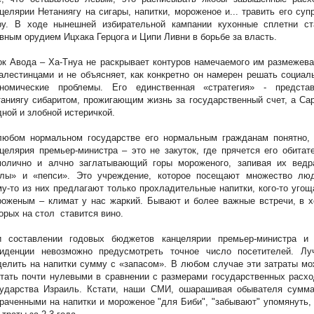
целярии Нетаниягу на сигары, напитки, мороженое и... травить его суп
ру. В ходе нынешней избирательной кампании кухонные сплетни ст
вным орудием Ицхака Герцога и Ципи Ливни в борьбе за власть.
к Авода – Ха-Тнуа не раскрывает контуров намечаемого им размежев
алестинцами и не объясняет, как конкретно он намерен решать социал
ономические проблемы. Его единственная «стратегия» - представ
аниягу сибаритом, прожигающим жизнь за государственный счет, а Са
ной и злобной истеричкой.
любом нормальном государстве его нормальным гражданам понятно, 
целярия премьер-министра – это не закуток, где прячется его обитат
молично и алчно заглатывающий горы мороженого, запивая их ведр
олы» и «пепси». Это учреждение, которое посещают множество люд
у-то из них предлагают только прохладительные напитки, кого-то уго
оженым – климат у нас жаркий. Бывают и более важные встречи, в х
орых на стол
ставится вино.
и составлении годовых бюджетов канцелярии премьер-министра и 
зиденции невозможно предусмотреть точное число посетителей. Лу
елить на напитки сумму с «запасом». В любом случае эти затраты м
тать почти нулевыми в сравнении с размерами государственных расх
сударства Израиль. Кстати, наши СМИ, ошарашивая обывателя сумма
раченными на напитки и мороженое "для Биби", "забывают" упомянуть,