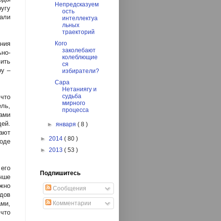
Непредсказуем
ругу
ость
али
интеллектуа
льных
траекторий
ания
Кого
заколебают
ьно-
колеблющие
ить
ся
ру –
избиратели?
Сара
Нетаниягу и
судьба
что
мирного
ель,
процесса
ами
ей.
►
января
( 8 )
щают
►
2014
( 80 )
оде
►
2013
( 53 )
его
Подпишитесь
чше
ожно
Сообщения
одов
ми,
Комментарии
 что