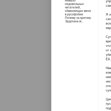
немало
уп
недовольных
сам
читателей,
обвиняющих меня
в русофобии.
Я н
Почему за критику
са
Эрдогана м...
вс
евр
Суп
вре
что
от 
уби
Ей 
Ник
ком
не
нес
от
суп
Ци
пу
под