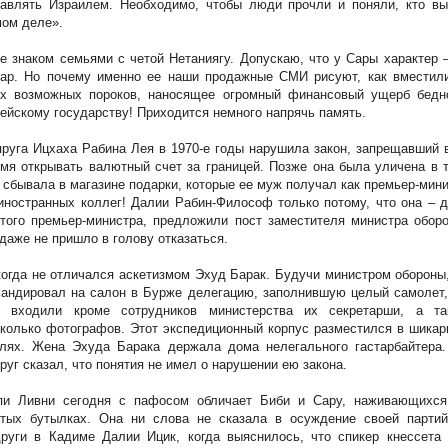
равлять Израилем. Необходимо, чтобы люди прочли и поняли, кто вы
ом деле».
е знаком семьями с четой Нетаниягу. Допускаю, что у Сары характер 
хар. Но почему именно ее наши продажные СМИ рисуют, как вместил
ех возможных пороков, наносящее огромный финансовый ущерб бедн
ейскому государству! Приходится немного напрячь память.
руга Ицхаха Рабина Лея в 1970-е годы нарушила закон, запрещавший 
мя открывать валютный счет за границей. Позже она была уличена в 
 сбывала в магазине подарки, которые ее муж получал как премьер-мин
иностранных коллег! Далии Рабин-Философ только потому, что она – 
того премьер-министра, предложили пост заместителя министра обор
даже не пришло в голову отказаться.
огда не отличался аскетизмом Эхуд Барак. Будучи министром обороны
андировал на салон в Бурже делегацию, заполнившую целый самолет,
е входили кроме сотрудников министерства их секретарши, а та
колько фотографов. Этот экспедиционный корпус разместился в шика
елях. Жена Эхуда Барака держала дома нелегального гастарбайтера.
руг сказал, что понятия не имел о нарушении ею закона.
пи Ливни сегодня с пафосом обличает Биби и Сару, наживающихся
стых бутылках. Она ни слова не сказала в осуждение своей партий
руги в Кадиме Далии Ицик, когда выяснилось, что спикер кнессета 