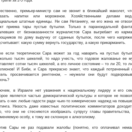
 траты за 2-3 года.
тественно, премьер-министр сам не звонит в ближайший маколет, чт
казать напитки или мороженое. Хозяйственными делами вед
циальные штатные единицы. Ни сам Нетаниягу, ни его жена не отвоз
нкт приема тары пустые бутылки. Только в параноидальной фанта
алевших от безнаказанности журналистов Сара выгребает из карма
мощников по дому выручку от сданных бутылок, после чего напряже
считывает: какую сумму вернуть государству, а какую прикарманить.
же если теоретически Сара может за год наварить на пустых бутыл
колько тысяч шекелей, то надо учесть, что годовое жалованье ее м
тавляет сотни тысяч шекелей, а его личное состояние – то ли 20, то л
ллионов! И Биби, и Сара прекрасно знают, что каждый потраченный 
кель просвечивается рентгеном, – неужели они будут подворовыв
лочь?
рочем, в Израиле нет уважения к национальному лидеру и его сем
орое является частью демократической культуры и которое не позво
ать о них любые гадости ради чьих-то химерических надежд на повыш
тинга. Низость даже известных политических комментаторов доходит
о, что они не стесняются изображать супругу главы правительства,
меняемую особу, к тому же склонную к алкоголизму.
отив Сары не раз подавали жалобы (понятно, кто оплачивал нема