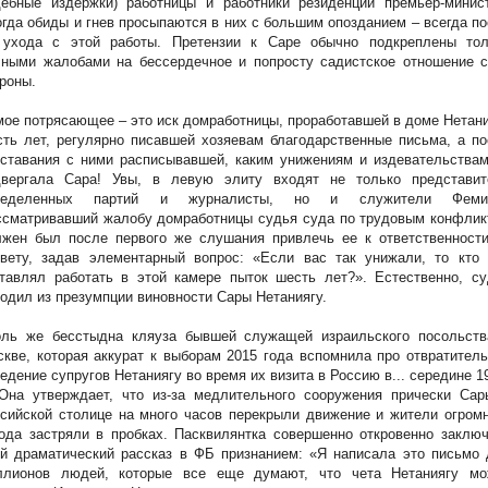
дебные издержки) работницы и работники резиденции премьер-минист
гда обиды и гнев просыпаются в них с большим опозданием – всегда п
 ухода с этой работы. Претензии к Саре обычно подкреплены тол
чными жалобами на бессердечное и попросту садистское отношение с
роны.
ое потрясающее – это иск домработницы, проработавшей в доме Нетан
ть лет, регулярно писавшей хозяевам благодарственные письма, а п
ставания с ними расписывавшей, каким унижениям и издевательствам
двергала Сара! Увы, в левую элиту входят не только представит
ределенных партий и журналисты, но и служители Феми
ссматривавший жалобу домработницы судья суда по трудовым конфлик
лжен был после первого же слушания привлечь ее к ответственности
евету, задав элементарный вопрос: «Если вас так унижали, то кто 
тавлял работать в этой камере пыток шесть лет?». Естественно, су
одил из презумпции виновности Сары Нетаниягу.
оль же бесстыдна кляуза бывшей служащей израильского посольств
кве, которая аккурат к выборам 2015 года вспомнила про отвратител
едение супругов Нетаниягу во время их визита в Россию в... середине 1
 Она утверждает, что из-за медлительного сооружения прически Сар
сийской столице на много часов перекрыли движение и жители огром
ода застряли в пробках. Пасквилянтка совершенно откровенно заклю
й драматический рассказ в ФБ признанием: «Я написала это письмо 
ллионов людей, которые все еще думают, что чета Нетаниягу мо