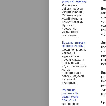
это
усмиряет Украину
Российские
Ес
войска проводят
учения у границ
за
Украины и уже
спе
хозяйничают в
пу
Крыму. Готов ли
Путин к
ош
«решению
по
украинского
под
вопроса»? ...
Вера, политика и
Да
женское счастье
нес
Софи Рон Мория,
сос
известный
ми
журналист и
ше
прозаик, издала
новый роман -
ме
«Десятый жених».
Автор
Вп
приоткрывает
завесу над очень
кот
интимной
пис
областью -...
рей
тог
Россия не
спасется без
нев
украинского
прощения
Пр
Всю неделю