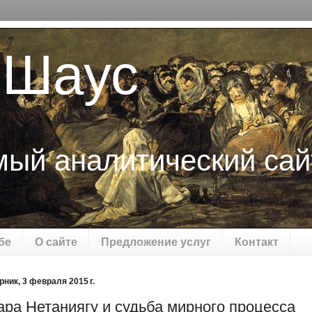
 Шаус
мый аналитический сай
бе
О сайте
Предложение услуг
Контакт
рник, 3 февраля 2015 г.
ара Нетаниягу и судьба мирного процесса