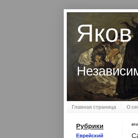
Яков
Независи
Главная страница
О се
Рубрики
вто
С
Еврейский