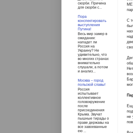
скорби. Причина
МЕ
для скорби с...
пар
Пора
С т
конспектировать
выступления
бы
Путина!
наз
Весь мир замер в
над
ожидании:
дв
нападет ли
Россия на
сво
Украину? Не
удивительно, что
Де
во многих странах
общ
внимательно
слушали, а потом
Не
и анализ...
во
Бар
Москва – город
мог
польской славы!
Россия
испытывает
Па
коллективное
головокружение
Ещ
после
присоединения
под
Крыма. Звучат
не 
пышные тирады о
пов
праве державы на
все завоеванные
ею ...
Вс