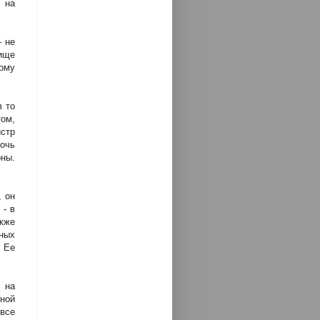
 на
– не
ище
ому
в то
том,
истр
дочь
оны.
, он
 - в
кже
рных
 Ее
 на
ной
все