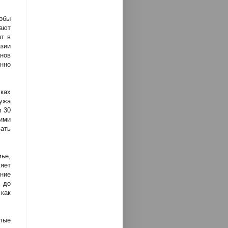
обы
ают
ят в
зии
нов
нно
ках
ужа
и 30
ими
ать
ье,
ляет
ение
 до
 как
лые