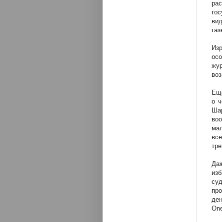
ра
гос
вид
газ
Из
ос
жу
воз
Еще
о 
Шар
воо
ма
вс
тре
Да
из
су
пр
ден
On