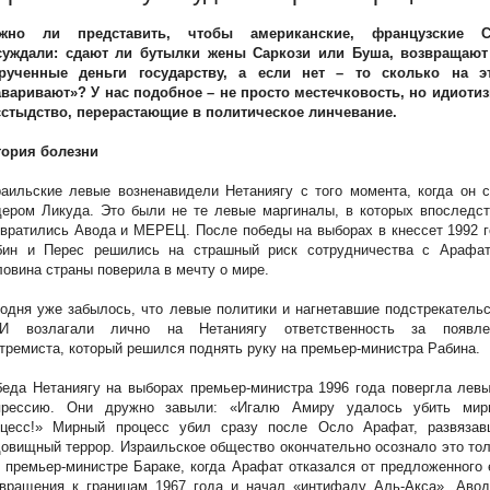
жно ли представить, чтобы американские, французские 
суждали: сдают ли бутылки жены Саркози или Буша, возвращают
рученные деньги государству, а если нет – то сколько на э
аваривают»? У нас подобное – не просто местечковость, но идиотиз
сстыдство, перерастающие в политическое линчевание.
тория болезни
аильские левые возненавидели Нетаниягу с того момента, когда он 
ером Ликуда. Это были не те левые маргиналы, в которых впоследст
вратились Авода и МЕРЕЦ. После победы на выборах в кнессет 1992 
бин и Перес решились на страшный риск сотрудничества с Арафат
овина страны поверила в мечту о мире.
одня уже забылось, что левые политики и нагнетавшие подстрекатель
И возлагали лично на Нетаниягу ответственность за появле
тремиста, который решился поднять руку на премьер-министра Рабина.
еда Нетаниягу на выборах премьер-министра 1996 года повергла лев
прессию. Они дружно завыли: «Игалю Амиру удалось убить мир
оцесс!» Мирный процесс убил сразу после Осло Арафат, развязав
овищный террор. Израильское общество окончательно осознало это то
 премьер-министре Бараке, когда Арафат отказался от предложенного
звращения к границам 1967 года и начал «интифаду Аль-Акса». Авод