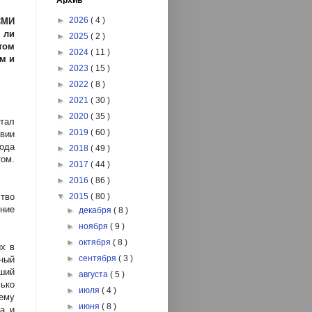
Архив
►
2026
( 4 )
СМИ
 ли
►
2025
( 2 )
том
►
2024
( 11 )
м и
►
2023
( 15 )
►
2022
( 8 )
►
2021
( 30 )
►
2020
( 35 )
стал
►
2019
( 60 )
вии
года
►
2018
( 49 )
ом.
►
2017
( 44 )
►
2016
( 86 )
ство
▼
2015
( 80 )
ние
►
декабря
( 8 )
►
ноября
( 9 )
►
октября
( 8 )
ых в
►
сентября
( 3 )
ный
ший
►
августа
( 5 )
лько
►
июля
( 4 )
 ему
►
июня
( 8 )
а и