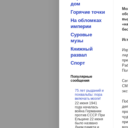
дом
Мо
Горячие точки
об
вы
На обломках
«н
империи
бе
Суровые
Ис
музы
Книжный
Изр
развал
лид
пре
Спорт
Ра
Пол
Популярные
Сег
сообщения
СМ
75 лет рыданий и
экс
похвальбы: пора
включать мозги!
Поб
22 июня 1941
де
года началась
война Германии
пр
против СССР. При
чуд
Ельцине 22 июня
при
было названо
во
Днем памяти и