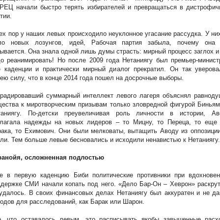
РЕЦ начали быстро терять избирателей и превращаться в дистрофич
тии.
ех пор у наших левых происходило неуклонное угасание рассудка. У ни
ло новых лозунгов, идей, Рабочая партия забыла, почему она 
ывается. Она знала одной лишь думы страсть: мирный процесс заглох и
о реанимировать! Но после 2009 года Нетаниягу был премьер-минист
е каденции и практически мирный диалог прекратил. Он так уверова
ею силу, что в конце 2014 года пошел на досрочные выборы.
градировавший суммарный интеллект левого лагеря объяснял равноду
ества к миротворческим призывам только зловредной фигурой Биньям
таниягу. По-детски преувеличивая роль личности в истории, Ав
злагала надежды на новых лидеров – то Мицну, то Переца, то еще 
ака, то Ехимович. Они были мелковаты, вытащить Аводу из оппозици
ли. Тем больше левые бесновались и исходили ненавистью к Нетаниягу.
ранойя, осложненная подлостью
е в первую каденцию Биби политические противники при вдохновен
держке СМИ начали копать под него. «Дело Бар-Он – Хеврон» раскру
удалось. В своих финансовых делах Нетаниягу был аккуратен и не д
одов для расследований, как Барак или Шарон.
е, что оставалось левым, это расписывать якобы завышенные расх