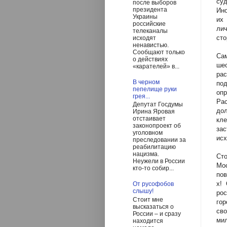
су
после выборов
президента
Ино
Украины
их
российские
ли
телеканалы
сто
исходят
ненавистью.
Сообщают только
Сам
о действиях
шес
«карателей» в...
рас
В черном
по
пепелище руки
оп
грея...
Ра
Депутат Госдумы
до
Ирина Яровая
отстаивает
кл
законопроект об
зас
уголовном
исх
преследовании за
реабилитацию
нацизма.
Ст
Неужели в России
Мос
кто-то собир...
пов
х!
От русофобов
слышу!
рос
Стоит мне
гор
высказаться о
сво
России – и сразу
ми
находится