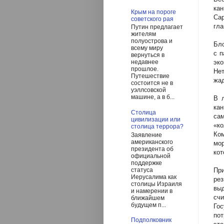
кан
Крым на пороге
Са
советского рая
гла
Путин предлагает
жителям
полуострова и
Бло
всему миру
с п
вернуться в
эк
недавнее
прошлое.
Нет
Путешествие
жад
состоится не в
уэллсовской
машине, а в б...
В 
кан
Столица
са
цивилизации или
«к
столица террора?
Ком
Заявление
американского
мор
президента об
кот
официальной
поддержке
статуса
Пр
Иерусалима как
ре
столицы Израиля
выд
и намерении в
счи
ближайшем
будущем п...
Го
пот
Подполковник