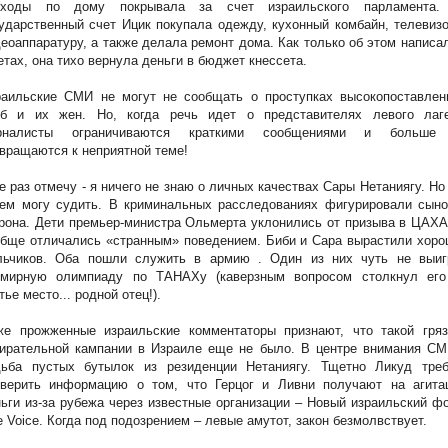
сходы по дому покрывала за счет израильского парламента.
ударственный счет Ицик покупала одежду, кухонный комбайн, телевиз
еоаппаратуру, а также делала ремонт дома. Как только об этом написа
етах, она тихо вернула деньги в бюджет кнессета.
раильские СМИ не могут не сообщать о проступках высокопоставлен
об и их жен. Но, когда речь идет о представителях левого лаге
рналисты ограничиваются краткими сообщениями и больше
вращаются к неприятной теме!
 раз отмечу - я ничего не знаю о личных качествах Сары Нетаниягу. Но
чем могу судить. В криминальных расследованиях фигурировали сыно
она. Дети премьер-министра Ольмерта уклонились от призыва в ЦАХА
бще отличались «странным» поведением. Биби и Сара вырастили хоро
льчиков. Оба пошли служить в армию . Один из них чуть не выиг
емирную олимпиаду по ТАНАХу (каверзным вопросом столкнул его
тье место... родной отец!).
же прожженные израильские комментаторы признают, что такой гряз
бирательной кампании в Израиле еще не было. В центре внимания СМ
дьба пустых бутылок из резиденции Нетаниягу. Тщетно Ликуд треб
оверить информацию о том, что Герцог и Ливни получают на агита
ьги из-за рубежа через известные организации – Новый израильский ф
e
Voice
. Когда под подозрением – левые амутот, закон безмолвствует.