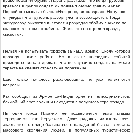
право ношения оружия. Парень рассказал, что когда грузовик
врезался в группу солдат, он получил легкую травму и упал.
Первой его мыслью было: «Наверное, автоавария». Но тут же
он увидел, что грузовик развернулся и возвращается. Тогда
экскурсовод выхватил пистолет и разрядил обойму сначала по
колесам, а потом по кабине. «Жаль, что не стрелял сразу», -
сказал он.
Нельзя не испытывать гордость за нашу армию, школу которой
проходят такие ребята! Но в свете последних событий
приходится констатировать, что не случайно солдаты на месте
теракта не спешат стрелять на поражение.
Еще только началось расследование, но уже появляются
вопросы...
Как сообщил из Армон ха-Нацив один из тележурналистов,
ближайший пост полиции находится в полукилометре отсюда.
Ни один город Израиля не подвергается таким атакам
террористов, как Иерусалим. Даже рядовой читатель газет
знает, что в столице больше всего нападений бывает в местах
массового скопления людей, в популярных туристических