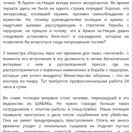
точках. В Армон ха-Нацив всегда много экскурсантов. Во время
теракта здесь не было ни одного стража порядка! Хорошо, что
экскурсовод, носивший оружие, проявил самообладание и
мужество. Но почему руководителям полиции и армии, с
надутыми щеками рассуждающим о стратегии борьбы с
террором, не пришло в голову, что в Армон ха-Нацив давно
следовало установить блок-пост и ограждения, которые не
позволили бы вторгаться сюда непрошеным гостям?
У министра обороны явно нет времени для таких «мелочей»: с
момента его вступления в эту должность я читаю бесконечные
интервью с ним в русскоязычной прессе, где он
распространяется о коренных изменениях в борьбе с террором,
которые уже успел внедрить! Министерство обороны – это не
контора по пиару. Тут требуется профессиональная работа 24
часа в сутки.
Во главе полиции впервые стоит человек, перешедший в это
ведомство из ШАБАКа. Но нужно гораздо больше таких
сотрудникоов с опытом работы в спецслужбах. Наша полиция
привыкла приступать к делу после ограбления или убийства.
Она не умеет предупреждать преступления. Опять же много
времени уходит у гениальных сыщиков на подсчет пустых
бутылок, присвоенных супругой премьер-министра, и на