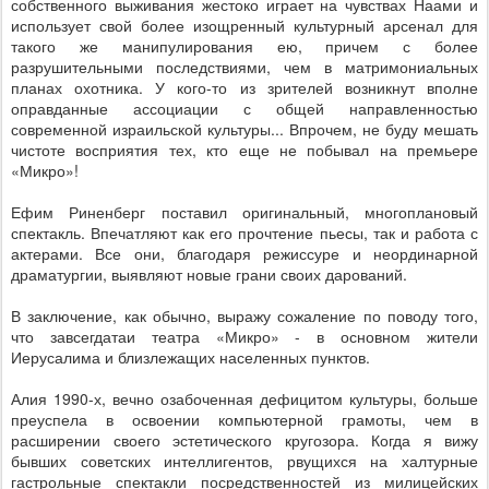
собственного выживания жестоко играет на чувствах Наами и
использует свой более изощренный культурный арсенал для
такого же манипулирования ею, причем с более
разрушительными последствиями, чем в матримониальных
планах охотника. У кого-то из зрителей возникнут вполне
оправданные ассоциации с общей направленностью
современной израильской культуры... Впрочем, не буду мешать
чистоте восприятия тех, кто еще не побывал на премьере
«Микро»!
Ефим Риненберг поставил оригинальный, многоплановый
спектакль. Впечатляют как его прочтение пьесы, так и работа с
актерами. Все они, благодаря режиссуре и неординарной
драматургии, выявляют новые грани своих дарований.
В заключение, как обычно, выражу сожаление по поводу того,
что завсегдатаи театра «Микро» - в основном жители
Иерусалима и близлежащих населенных пунктов.
Алия 1990-х, вечно озабоченная дефицитом культуры, больше
преуспела в освоении компьютерной грамоты, чем в
расширении своего эстетического кругозора. Когда я вижу
бывших советских интеллигентов, рвущихся на халтурные
гастрольные спектакли посредственностей из милицейских