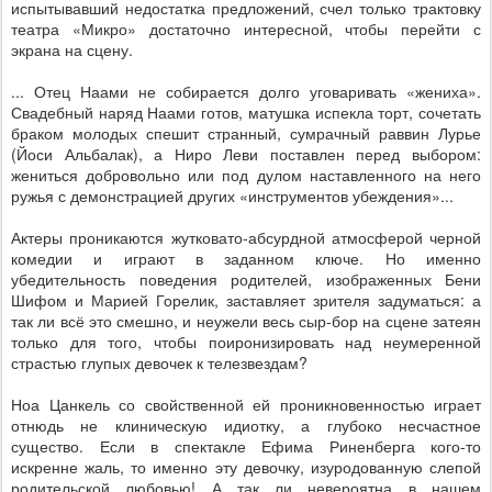
испытывавший недостатка предложений, счел только трактовку
театра «Микро» достаточно интересной, чтобы перейти с
экрана на сцену.
... Отец Наами не собирается долго уговаривать «жениха».
Свадебный наряд Наами готов, матушка испекла торт, сочетать
браком молодых спешит странный, сумрачный раввин Лурье
(Йоси Альбалак), а Ниро Леви поставлен перед выбором:
жениться добровольно или под дулом наставленного на него
ружья с демонстрацией других «инструментов убеждения»...
Актеры проникаются жутковато-абсурдной атмосферой черной
комедии и играют в заданном ключе. Но именно
убедительность поведения родителей, изображенных Бени
Шифом и Марией Горелик, заставляет зрителя задуматься: а
так ли всё это смешно, и неужели весь сыр-бор на сцене затеян
только для того, чтобы поиронизировать над неумеренной
страстью глупых девочек к телезвездам?
Ноа Цанкель со свойственной ей проникновенностью играет
отнюдь не клиническую идиотку, а глубоко несчастное
существо. Если в спектакле Ефима Риненберга кого-то
искренне жаль, то именно эту девочку, изуродованную слепой
родительской любовью! А так ли невероятна в нашем