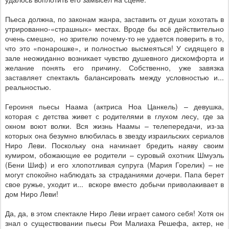
Пьеса должна, по законам жанра, заставить от души хохотать в
утрированно-«страшных» местах. Вроде бы всё действительно
очень смешно,
но зрителю почему-то не удается поверить в то,
что это «понарошке», и полностью высмеяться! У сидящего в
зале неожиданно возникает чувство душевного дискомфорта и
желание понять его причину. Собственно, уже завязка
заставляет спектакль балансировать между условностью и...
реальностью.
Героиня пьесы Наама (актриса Ноа Цанкель) – девушка,
которая с детства живет с родителями в глухом лесу, где за
окном воют волки. Вся жизнь Наамы – телепередачи, из-за
которых она безумно влюбилась в звезду израильских сериалов
Ниро Леви. Поскольку она начинает бредить наяву своим
кумиром, обожающие ее родители – суровый охотник Шмуэль
(Бени Шиф) и его хлопотливая супруга (Мария Горелик) – не
могут спокойно наблюдать за страданиями дочери. Папа берет
свое ружье, уходит и...
вскоре вместо добычи приволакивает в
дом Ниро Леви!
Да, да, в этом спектакле Ниро Леви играет самого себя! Хотя он
знал о существовании пьесы Рои Малиаха Решефа, актер, не