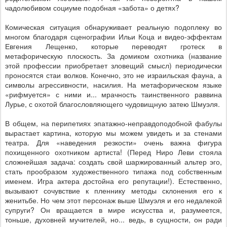
чадолюбивом социуме подобная «забота» о детях?
Комическая ситуация обнаруживает реальную подоплеку во
многом благодаря сценографии Ильи Коца и видео-эффектам
Евгения Лещенко, которые переводят гротеск в
метафорическую плоскость. За домиком охотника (название
этой профессии приобретает зловещий смысл) периодически
проносятся стаи волков. Конечно, это не израильская фауна, а
символы агрессивности, насилия. На метафорическом языке
«рифмуется» с ними и... мрачность таинственного раввина
Лурье, с охотой благословляющего чудовищную затею Шмуэля.
В общем, на перипетиях эпатажно-неправдоподобной фабулы
вырастает картина, которую мы можем увидеть и за стенами
театра. Для «наведения резкости» очень важна фигура
похищенного охотником артиста! (Перед Ниро Леви стояла
сложнейшая задача: создать свой шаржированный альтер эго,
стать прообразом художественного типажа под собственным
именем. Игра актера достойна его репутации!). Естественно,
вызывают сочувствие к пленнику методы склонения его к
женитьбе. Но чем этот персонаж выше Шмуэля и его недалекой
супруги? Он вращается в мире искусства и, разумеется,
тоньше, духовней мучителей, но... ведь, в сущности, он ради