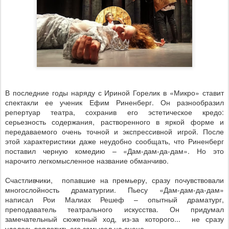
В последние годы наряду с Ириной Горелик в «Микро» ставит
спектакли ее ученик Ефим Риненберг. Он разнообразил
репертуар театра, сохранив его эстетическое кредо:
серьезность содержания, растворенного в яркой форме и
передаваемого очень точной и экспрессивной игрой. После
этой характеристики даже неудобно сообщать, что Риненберг
поставил черную комедию – «Дам-дам-да-дам». Но это
нарочито легкомысленное название обманчиво.
Счастливчики,
попавшие на премьеру, сразу почувствовали
многослойность драматургии. Пьесу «Дам-дам-да-дам»
написал Рои Малиах Решеф – опытный драматург,
преподаватель театрального искусства. Он придумал
замечательный сюжетный ход, из-за которого...
не сразу
удалось воплотить его замысел на сцене.