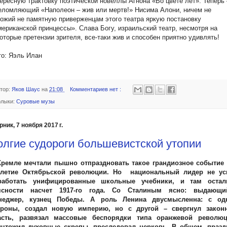
ересную трактовку поэтической новеллы Агнона «Во цвете лет». Теперь 
ломляющий «Наполеон – жив или мертв!» Нисима Алони, ничем не
ожий не памятную приверженцам этого театра яркую постановку
ериканской принцессы». Слава Богу, израильский театр, несмотря на
оторые претензии зрителя, все-таки жив и способен приятно удивлять!
то: Яэль Илан
тор:
Яков Шаус
на
21:08
Комментариев нет :
лыки:
Суровые музы
рник, 7 ноября 2017 г.
олгие судороги большевистской утопии
Кремле мечтали пышно отпраздновать такое грандиозное событие 
олетие Октябрьской революции. Но национальный лидер не ус
работать унифицированные школьные учебники, и там остал
ясности насчет 1917-го года. Со Сталиным ясно: выдающи
неджер, кузнец Победы. А роль Ленина двусмысленна: с од
ороны, создал новую империю, но с другой – свергнул закон
асть, развязал массовые беспорядки типа оранжевой революц
ичтожил духовные скрепы, преследовал церковь. В общем, празд