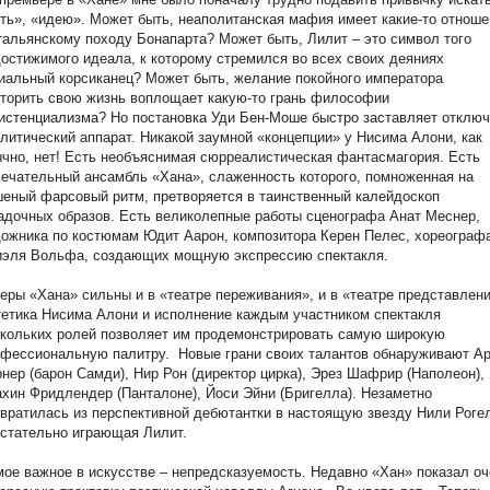
ть», «идею». Может быть, неаполитанская мафия имеет какие-то отноше
тальянскому походу Бонапарта? Может быть, Лилит – это символ того
остижимого идеала, к которому стремился во всех своих деяниях
иальный корсиканец? Может быть, желание покойного императора
торить свою жизнь воплощает какую-то грань философии
истенциализма? Но постановка Уди Бен-Моше быстро заставляет отключ
литический аппарат. Никакой заумной «концепции» у Нисима Алони, как
чно, нет! Есть необъяснимая сюрреалистическая фантасмагория. Есть
ечательный ансамбль «Хана», слаженность которого, помноженная на
еный фарсовый ритм, претворяется в таинственный калейдоскоп
адочных образов. Есть великолепные работы сценографа Анат Меснер,
ожника по костюмам Юдит Аарон, композитора Керен Пелес, хореограф
иэля Вольфа, создающих мощную экспрессию спектакля.
еры «Хана» сильны и в «театре переживания», и в «театре представлени
етика Нисима Алони и исполнение каждым участником спектакля
кольких ролей позволяет им продемонстрировать самую широкую
офессиональную палитру.
Новые грани своих талантов обнаруживают А
нер (барон Самди), Нир Рон (директор цирка), Эрез Шафрир (Наполеон),
хин Фридлендер (Панталоне), Йоси Эйни (Бригелла). Незаметно
вратилась из перспективной дебютантки в настоящую звезду Нили Роге
стательно играющая Лилит.
ое важное в искусстве – непредсказуемость. Недавно «Хан» показал оч