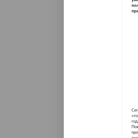
по
пр
Се
«т
го
По
пр
теа