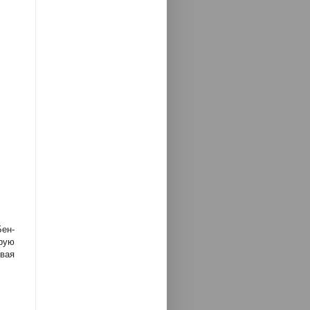
Бен-
рую
вая
ь