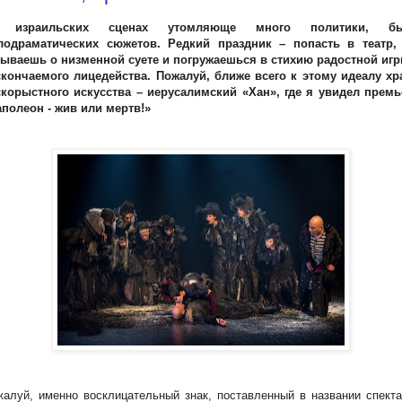
 израильских сценах утомляюще много политики, бы
лодраматических сюжетов. Редкий праздник – попасть в театр, 
бываешь о низменной суете и погружаешься в стихию радостной игр
скончаемого лицедейства. Пожалуй, ближе всего к этому идеалу хр
скорыстного искусства – иерусалимский «Хан», где я увидел премь
полеон - жив или мертв!»
алуй, именно восклицательный знак, поставленный в названии спект