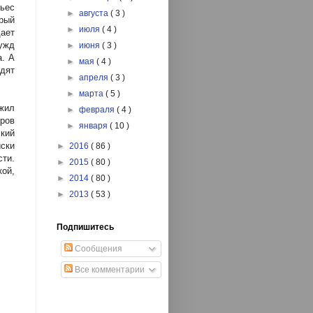
ьес
►
августа
( 3 )
рый
►
июля
( 4 )
ает
чужд
►
июня
( 3 )
а. А
►
мая
( 4 )
дят
►
апреля
( 3 )
►
марта
( 5 )
ожил
►
февраля
( 4 )
ров
►
января
( 10 )
кий
ски
►
2016
( 86 )
ти.
►
2015
( 80 )
ой,
►
2014
( 80 )
►
2013
( 53 )
Подпишитесь
Сообщения
Все комментарии