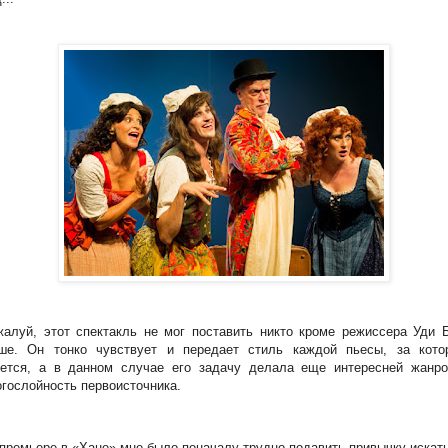
алуй, этот спектакль не мог поставить никто кроме режиссера Уди 
ше. Он тонко чувствует и передает стиль каждой пьесы, за кото
рется, а в данном случае его задачу делала еще интересней жанро
гослойность первоисточника.
премьере в «Хане» мне было поначалу трудно подавить привычку искат