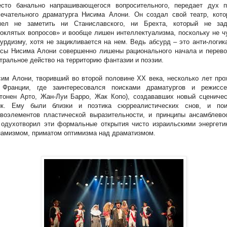
есто банально напрашивающегося вопросительного, передает дух п
мечательного драматурга Нисима Алони. Он создал свой театр, кото
мел не заметить ни Станиславского, ни Брехта, который не зад
оклятых вопросов» и вообще лишен интеллектуализма, поскольку не 
урдизму, хотя не зацикливается на нем. Ведь абсурд – это анти-логик
есы Нисима Алони совершенно лишены рационального начала и перево
тральное действо на территорию фантазии и поэзии.
им Алони, творивший во второй половине ХХ века, несколько лет пр
 Франции, где заинтересовался поисками драматургов и режиссе
тонен Арто, Жан-Луи Барро, Жак Копо), создававших новый сценичес
ык. Ему были близки и поэтика сюрреалистических снов, и пои
воэлементов пластической выразительности, и принципы ансамблевос
одухотворил эти формальные открытия чисто израильскими энергетик
амизмом, приматом оптимизма над драматизмом.