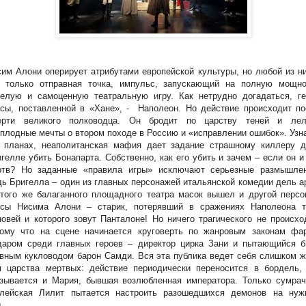
им Алони оперирует атрибутами европейской культуры, но любой из н
о только отправная точка, импульс, запускающий на полную мощно
селую и самоценную театральную игру. Как нетрудно догадаться, ге
сы, поставленной в «Хане», -
Наполеон. Но действие происходит по
ерти великого полководца. Он бродит по царству теней и лел
плодные мечты о втором походе в Россию и «исправлении ошибок». Узн
о планах, неаполитанская мафия дает задание страшному киллеру д
гелле убить Бонапарта. Собственно, как его убить и зачем – если он и
ртв? Но заданные «правила игры» исключают серьезные размышлен
ь Бригелла – один из главных персонажей итальянской комедии дель а
того же балаганного площадного театра масок вышел и другой персо
есы Нисима Алони – старик, потерявший в сражениях Наполеона т
овей и которого зовут Панталоне! Но ничего трагического не происхо
тому что на сцене начинается круговерть по жанровым законам фар
даром среди главных героев – директор цирка Зани и пытающийся б
вным кукловодом барон Самди. Вся эта публика ведет себя слишком 
я царства мертвых: действие периодически переносится в бордель, 
азывается и Мария, бывшая возлюбленная императора. Только сумрач
блейская Лилит пытается настроить разошедшихся демонов на нуж
...