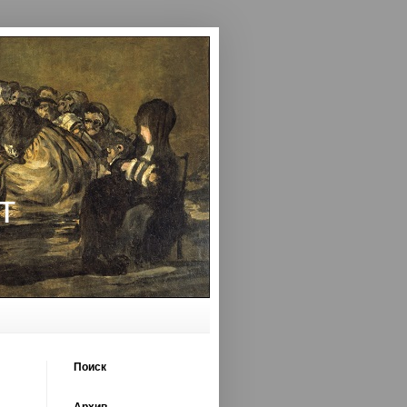
т
Поиск