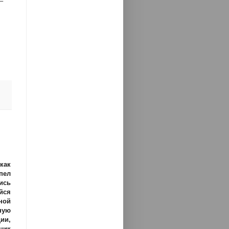
–
как
пел
ись
йся
ной
ную
ии,
ник