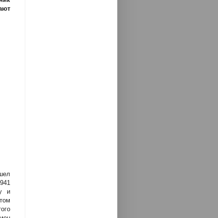
ают
шел
941
у и
том
ого
емен