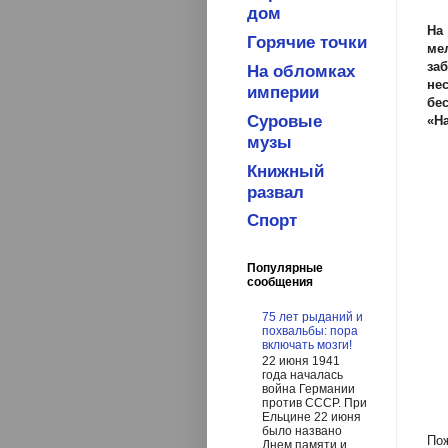
дом
На
Горячие точки
ме
за
На обломках
не
империи
бе
Суровые
«На
музы
Книжный
развал
Спорт
Популярные
сообщения
75 лет рыданий и
похвальбы: пора
включать мозги!
22 июня 1941
года началась
война Германии
против СССР. При
Ельцине 22 июня
было названо
Пож
Днем памяти и