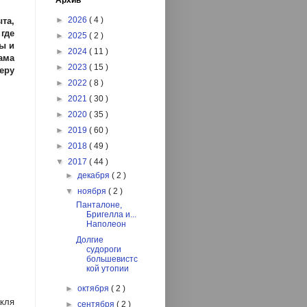
Архив
►
2026
( 4 )
та,
где
►
2025
( 2 )
ы и
►
2024
( 11 )
ама
►
2023
( 15 )
еру
►
2022
( 8 )
►
2021
( 30 )
►
2020
( 35 )
►
2019
( 60 )
►
2018
( 49 )
▼
2017
( 44 )
►
декабря
( 2 )
▼
ноября
( 2 )
Панталоне,
Бригелла и...
Наполеон
Долгие
судороги
большевистс
кой утопии
►
октября
( 2 )
акля
►
сентября
( 2 )