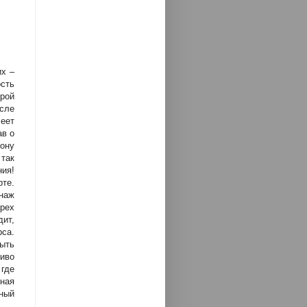
их –
сть
рой
сле
еет
ав о
ону
 так
ия!
рте.
наж
рех
дит,
са.
ыть
живо
где
ная
ный