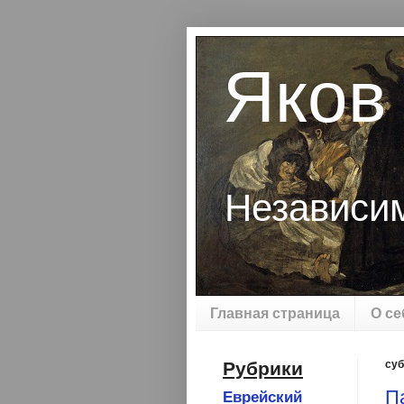
Яков
Независи
Главная страница
О се
Рубрики
суб
П
Еврейский