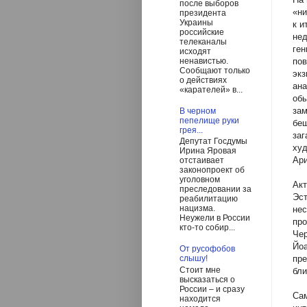
после выборов
«ни
президента
Украины
к и
российские
нед
телеканалы
ген
исходят
пов
ненавистью.
Сообщают только
экз
о действиях
ана
«карателей» в...
обы
зам
В черном
пепелище руки
беш
грея...
заг
Депутат Госдумы
худ
Ирина Яровая
Ар
отстаивает
законопроект об
уголовном
Акт
преследовании за
Эст
реабилитацию
нацизма.
нес
Неужели в России
пр
кто-то собир...
Чер
Йоа
От русофобов
пре
слышу!
Стоит мне
бли
высказаться о
России – и сразу
Сам
находится