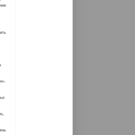
ние
ить
а
я».
рье
ль,
ень