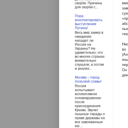
вм
скорби. Причина
для скорби с...
за
су
Пора
«пр
конспектировать
абс
выступления
Путина!
пь
Весь мир замер в
теа
ожидании:
нападет ли
Нис
Россия на
Украину? Не
во
удивительно, что
(Ан
во многих странах
яз
внимательно
пер
слушали, а потом
и анализ...
Он 
дин
Москва – город
польской славы!
Россия
испытывает
коллективное
головокружение
после
присоединения
Крыма. Звучат
пышные тирады о
праве державы на
все завоеванные
ею ...