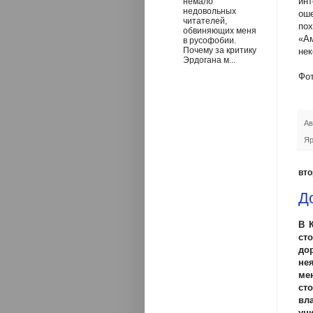
инт
немало
недовольных
оше
читателей,
пох
обвиняющих меня
«Ам
в русофобии.
Почему за критику
нек
Эрдогана м...
Фо
Ав
Яр
вто
Д
В 
ст
до
не
ме
ст
вл
ун