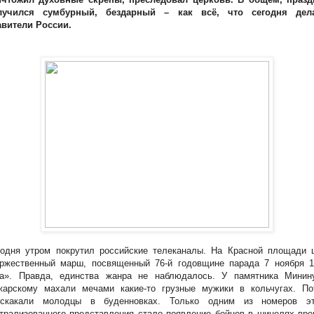
лучился сумбурный, бездарный – как всё, что сегодня дел
авители России.
годня утром покрутил российские телеканалы. На Красной площади 
оржественный марш, посвященный 76-й годовщине парада 7 ноября 1
да». Правда, единства жанра не наблюдалось. У памятника Минин
жарскому махали мечами какие-то грузные мужики в кольчугах. По
оскакали молодцы в буденновках. Только одним из номеров эт
трализованного представления стало появление бойцов в шинелях вр