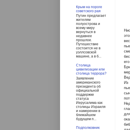
Крым на пороге
советского рая
Путин предлагает
жителям
полуострова и
всему миру
Нис
вернуться в
эт
недавнее
прошлое.
ве
Путешествие
пье
состоится не в
см
уэллсовской
бес
машине, а в б...
ег
Столица
Бри
цивилизации или
ме
столица террора?
Вед
Заявление
американского
Из 
президента об
пь
официальной
сын
поддержке
по
статуса
Иерусалима как
Не
столицы Израиля
гла
и намерении в
дл
ближайшем
будущем п...
ок
би
Подполковник
лад