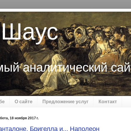
 Шаус
мый аналитический сай
бе
О сайте
Предложение услуг
Контакт
бота, 18 ноября 2017 г.
анталоне, Бригелла и... Наполеон