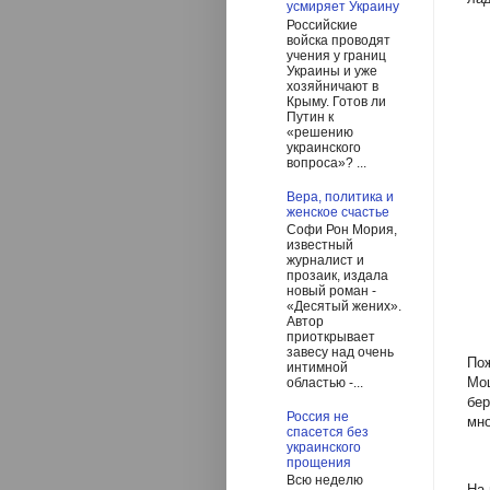
усмиряет Украину
Российские
войска проводят
учения у границ
Украины и уже
хозяйничают в
Крыму. Готов ли
Путин к
«решению
украинского
вопроса»? ...
Вера, политика и
женское счастье
Софи Рон Мория,
известный
журналист и
прозаик, издала
новый роман -
«Десятый жених».
Автор
приоткрывает
завесу над очень
Пож
интимной
Мо
областью -...
бе
Россия не
мно
спасется без
украинского
прощения
Всю неделю
На 