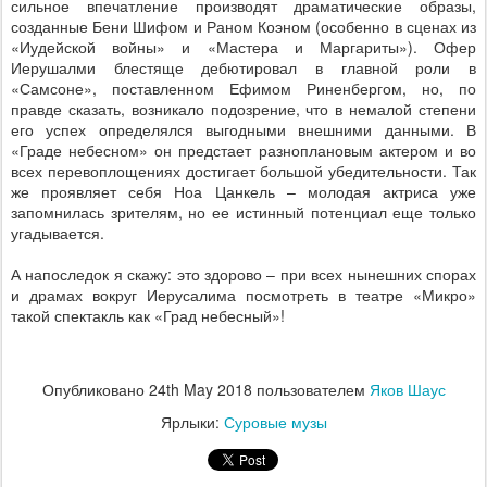
сильное впечатление производят драматические образы,
созданные Бени Шифом и Раном Коэном (особенно в сценах из
«Иудейской войны» и «Мастера и Маргариты»). Офер
Иерушалми блестяще дебютировал в главной роли в
«Самсоне», поставленном Ефимом Риненбергом, но, по
правде сказать, возникало подозрение, что в немалой степени
его успех определялся выгодными внешними данными. В
«Граде небесном» он предстает разноплановым актером и во
всех перевоплощениях достигает большой убедительности. Так
же проявляет себя Ноа Цанкель – молодая актриса уже
запомнилась зрителям, но ее истинный потенциал еще только
угадывается.
А напоследок я скажу: это здорово – при всех нынешних спорах
и драмах вокруг Иерусалима посмотреть в театре «Микро»
такой спектакль как «Град небесный»!
Опубликовано
24th May 2018
пользователем
Яков Шаус
Ярлыки:
Суровые музы