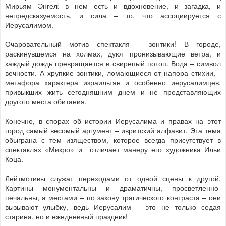
Мирьям Энгел: в нем есть и вдохновение, и загадка, и
непредсказуемость, и сила – то, что ассоциируется с
Иерусалимом.
Очаровательный мотив спектакля – зонтики! В городе,
раскинувшемся на холмах, дуют пронизывающие ветра, и
каждый дождь превращается в свирепый потоп. Вода – символ
вечности. А хрупкие зонтики, ломающиеся от напора стихии, -
метафора характера израильтян и особенно иерусалимцев,
привыкших жить сегодняшним днем и не представляющих
другого места обитания.
Конечно, в спорах об истории Иерусалима и правах на этот
город самый весомый аргумент – ивритский алфавит. Эта тема
обыграна с тем изяществом, которое всегда присутствует в
спектаклях «Микро» и
отличает манеру его художника Ильи
Коца.
Лейтмотивы служат переходами от одной сцены к другой.
Картины монументальны и драматичны, просветленно-
печальны, а местами – по закону трагического контраста – они
вызывают улыбку, ведь Иерусалим – это не только седая
старина, но и ежедневный праздник!