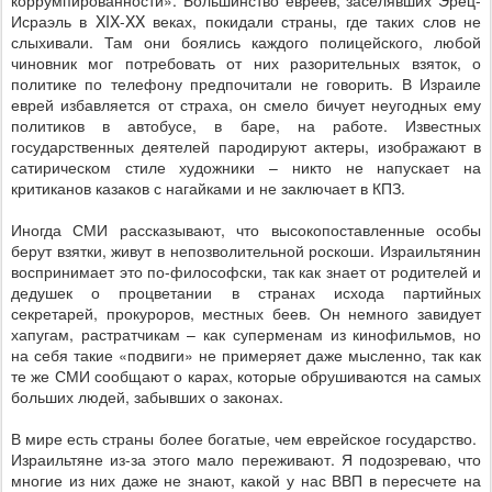
коррумпированности». Большинство евреев, заселявших Эрец-
Исраэль в
XIX
-
XX
веках, покидали страны, где таких слов не
слыхивали. Там они боялись каждого полицейского, любой
чиновник мог потребовать от них
разорительных взяток, о
политике по телефону предпочитали не говорить. В Израиле
еврей избавляется от страха, он смело бичует неугодных ему
политиков в автобусе, в баре, на работе. Известных
государственных деятелей пародируют актеры, изображают в
сатирическом стиле художники – никто не напускает на
критиканов казаков с нагайками и не заключает в КПЗ.
Иногда СМИ рассказывают, что высокопоставленные особы
берут взятки, живут в непозволительной роскоши. Израильтянин
воспринимает это по-философски, так как знает от родителей и
дедушек о процветании в странах исхода партийных
секретарей, прокуроров, местных беев. Он немного завидует
хапугам, растратчикам – как суперменам из кинофильмов, но
на себя такие «подвиги» не примеряет даже мысленно, так как
те же СМИ сообщают о карах, которые обрушиваются на самых
больших людей, забывших о законах.
В мире есть страны более богатые, чем еврейское государство.
Израильтяне из-за этого мало переживают. Я подозреваю, что
многие из них даже не знают, какой у нас ВВП в пересчете на