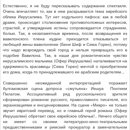
Естественно, я не буду пересказывать содержание спектакля.
Очень впечатляет то, как в нем раскрывается тема еврейского
облика Иерусалима. Тут нет ходульного пафоса: как в любой
драме, происходит столкновение противоположных интересов,
страстей, и утверждение истины сопровождается страданием,
болью. Так, в незапамятные времена, после возвращения из
вавилонского плена иудею приходится отказываться от
любящей жены-вавилонянки (Бени Шиф и Сима Горен), потому
что надо возрождать свой город и нельзя превращать его в
подобие Вавилона. Так, в наши дни романтическое чувство
иерусалимского мальчика (Офер Иерушалми) наталкивается на
одержимость красавицы (Сима Горен) мечтой о приобретении
его дома, когда-то принадлежавшего ее арабским родителям...
Совершенно неожиданной интерпретацией поражает
булгаковская сцена допроса «смутьяна» Иешуа
Понтием
Пилатом. Ассоциативный ряд русскоязычного зрителя
сформирован романом русского, православного писателя, его
экранизациями и инсценировками. На сцене «Микро» не только
звучит ивритский перевод, но и главный герой романа (Офер
Иерушалми) обретает свое еврейское обличье!.. Ничего общего
не имеет со своими литературно-кино-театральными
предшественниками и римский прокуратор в замечательном