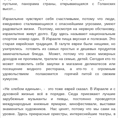
пустыни, панорама страны, открывающаяся с Голанских
высот...
Израильяне чувствуют себя счастливыми, потому что люди,
ежедневно сталкивающиеся с опаснейшими угрозами, умеют
радоваться жизни.
Поэтому, несмотря на нервную обстановку,
израильтяне
живут долго. Еду здесь называют национальным
спортом номер один.
В Израиле пища вкусная и полезная. Это
старая еврейская традиция. В галуте евреи были нищими, но
ухитрялись
готовить из самых простых и дешевых продуктов
замечательные блюда.
Может, потому что своих мизерных
доходов не пропивали, тратили на семью, детей. Сегодня кто-то
может позволить себе закупки в магазине деликатесов или
посещение модного ресторана, а кто-то с огромным
удовольствием
полакомится
горячей питой со свежим
хумусом.
«Не хлебом единым», -
это тоже еврей сказал. В Израиле и с
духовной жизнью всё в порядке. Сюда приезжают лучшие
зарубежные музыканты и певцы, постоянно проводятся
международные книжные ярмарки, кинофестивали, выставки
знаменитых художников.
Нас ценят, потому что мы сами на
уровне. Здесь прекрасные оркестры, интереснейшие театры, в