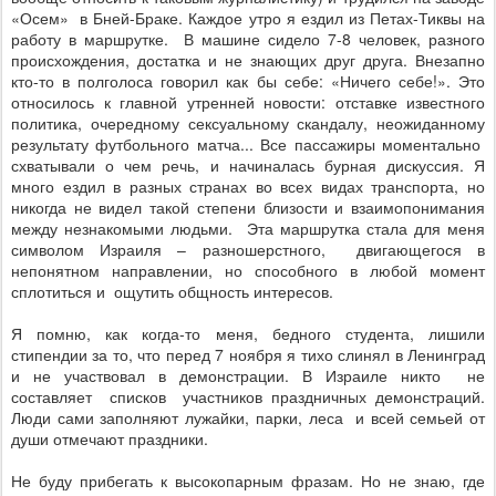
«Осем»
в Бней-Браке. Каждое утро я ездил из Петах-Тиквы на
работу в маршрутке.
В машине сидело 7-8 человек, разного
происхождения, достатка и не знающих друг друга. Внезапно
кто-то в полголоса говорил как бы себе: «Ничего себе!». Это
относилось к главной утренней новости: отставке известного
политика, очередному сексуальному скандалу, неожиданному
результату футбольного матча... Все пассажиры моментально
схватывали о чем речь, и начиналась бурная дискуссия. Я
много ездил в разных странах во всех видах транспорта, но
никогда не видел такой степени близости и взаимопонимания
между незнакомыми людьми.
Эта маршрутка стала для меня
символом Израиля – разношерстного,
двигающегося в
непонятном направлении, но способного в любой момент
сплотиться и
ощутить общность интересов.
Я помню, как когда-то меня, бедного студента, лишили
стипендии за то, что перед
7 ноября я тихо слинял в Ленинград
и не участвовал в демонстрации. В Израиле никто
не
составляет
списков
участников праздничных демонстраций.
Люди сами заполняют лужайки, парки, леса
и всей семьей от
души отмечают праздники.
Не буду прибегать к высокопарным фразам. Но не знаю, где