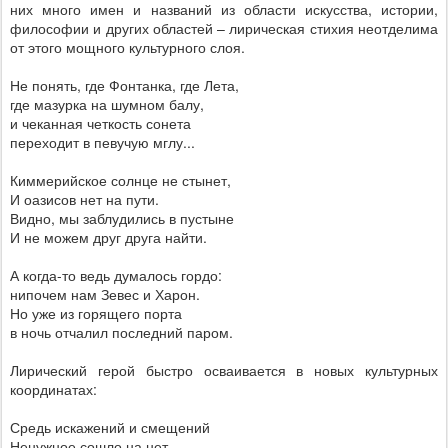
них много имен и названий из области искусства, истории,
философии и других областей – лирическая стихия неотделима
от этого мощного культурного слоя.
Не понять, где Фонтанка, где Лета,
где мазурка на шумном балу,
и чеканная четкость сонета
переходит в певучую мглу...
Киммерийское солнце не стынет,
И оазисов нет на пути.
Видно, мы заблудились в пустыне
И не можем друг друга найти.
А когда-то ведь думалось гордо:
нипочем нам Зевес и Харон.
Но уже из горящего порта
в ночь отчалил последний паром.
Лирический герой быстро осваивается в новых культурных
координатах:
Средь искажений и смещений
Ненужное сошло на нет.