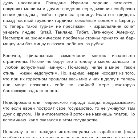
душу населения. Граждане Израиля хорошо питаются,
покупают машины и другие средства передвижения сообразно
своим доходам , любят ездить за границу. Если лет тридцать
назад честный труженик гордился семейным вояжем в Европу,
то теперь такой туризм не престижен
- израильтянин хочет
увидеть Индию, Китай, Таиланд, Тибет, Латинскую Америку.
Несмотря на экономические проблемы страны принято на бар-
мицву или бат-мицву вывозить ребенка
за рубеж.
Конечно, финансовые возможности многих израильтян
ограничены. Но они не берут это в голову и смело залезают в
любой допустимый «минус». По-моему, нигде в мире
такой
стиль
жизни недопустим. Но, видимо, евреи исходят из того,
что при их горестном прошлом весь мир у них в долгу и теперь
они могут позволить себе по крайней мере некоторую
банковскую задолженность.
Недоброжелатели
еврейского народа всегда предсказывали,
что если евреи построят свое государство, то не уживутся там
друг с другом.
На антисемитский роток не накинешь платок. Но
вспоминаю, как я оказался в этом государстве.
Поначалу я не находил интеллектуальных заработков (если
вообще относить к таковым журналистику) и трудился на заводе