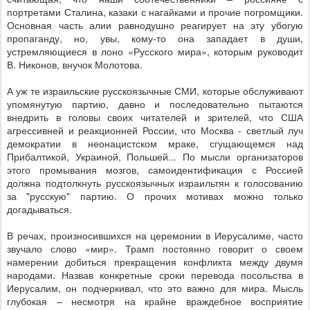
портретами Сталина, казаки с нагайками и прочие погромщики.
Основная часть алии равнодушно реагирует на эту убогую
пропаганду, но, увы, кому-то она западает в души,
устремляющиеся в лоно «Русского мира», которым руководит
В. Никонов, внучок Молотова.
А уж те израильские русскоязычные СМИ, которые обслуживают
упомянутую партию, давно и последовательно пытаются
внедрить в головы своих читателей и зрителей, что США
агрессивней и реакционней России, что Москва - светлый луч
демократии в неонацистском мраке, сгущающемся над
Прибалтикой, Украиной, Польшей... По мысли организаторов
этого промывания мозгов, самоидентификация с Россией
должна подтолкнуть русскоязычных израильтян к голосованию
за "русскую" партию. О прочих мотивах можно только
догадываться.
В речах, произносившихся на церемонии в Иерусалиме, часто
звучало слово «мир». Трамп постоянно говорит о своем
намерении добиться прекращения конфликта между двумя
народами. Назвав конкретные сроки перевода посольства в
Иерусалим, он подчеркивал, что это важно для мира. Мысль
глубокая – несмотря на крайне враждебное восприятие