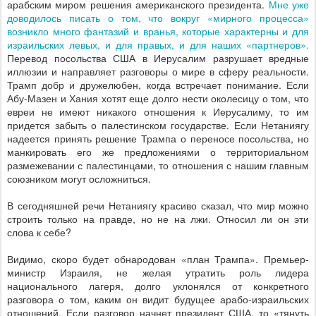
арабским миром решения американского президента.
Мне уже
доводилось писать о том, что вокруг «мирного процесса»
возникло много фантазий и вранья, которые характерны и для
израильских левых, и для правых, и для наших «партнеров».
Перевод посольства США в Иерусалим разрушает вредные
иллюзии и направляет разговоры о мире в сферу реальности.
Трамп добр и дружелюбен, когда встречает понимание. Если
Абу-Мазен и Хания хотят еще долго нести околесицу о том, что
евреи не имеют никакого отношения к Иерусалиму, то им
придется забыть о палестинском государстве. Если Нетаниягу
надеется принять решение Трампа о переносе посольства, но
манкировать его же предложениями о территориальном
размежевании с палестинцами, то отношения с нашим главным
союзником могут осложниться.
В сегодняшней речи Нетаниягу красиво сказал, что мир можно
строить только на правде, но не на лжи. Относил ли он эти
слова к себе?
Видимо, скоро будет обнародован «план Трампа». Премьер-
министр Израиля, не желая утратить роль лидера
национального лагеря, долго уклонялся от конкретного
разговора о том, каким он видит будущее арабо-израильских
отношений. Если разговор начнет президент США, то «тянуть