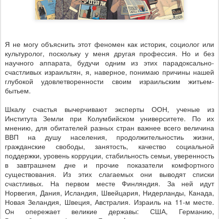
Я не могу объяснить этот феномен как историк, социолог или
культуролог, поскольку у меня другая профессия. Но и без
научного аппарата, будучи одним из этих парадоксально-
счастливых израильтян, я, наверное, понимаю причины нашей
глубокой удовлетворенности своим израильским житьем-
бытьем.
Шкалу счастья вычерчивают эксперты ООН, ученые из
Института Земли при Колумбийском университете. По их
мнению, для обитателей разных стран важнее всего величина
ВВП на душу населения, продолжительностиь жизни,
гражданские свободы, занятость, качество социальной
поддержки, уровень корруции, стабильность семьи, уверенность
в завтрашнем дне и прочие показатели комфортного
существования. Из этих слагаемых они выводят списки
счастливых. На первом месте Финляндия. За ней идут
Норвегия, Дания, Исландия, Швейцария, Нидерланды, Канада,
Новая Зеландия, Швеция, Австралия. Израиль на 11-м месте.
Он опережает великие державы: США, Германию,