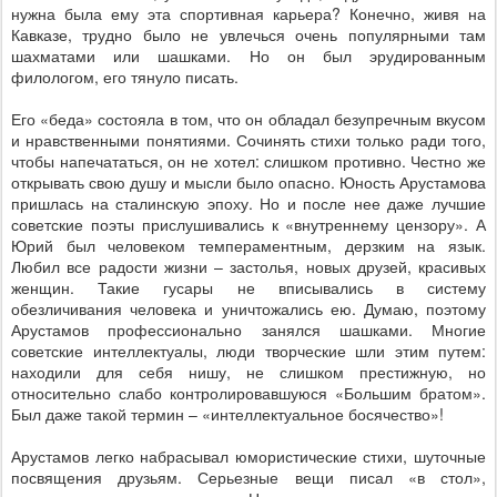
нужна была ему эта спортивная карьера? Конечно, живя на
Кавказе, трудно было не увлечься очень популярными там
шахматами или шашками. Но он был эрудированным
филологом, его тянуло писать.
Его «беда» состояла в том, что он обладал безупречным вкусом
и нравственными понятиями. Сочинять стихи только ради того,
чтобы напечататься, он не хотел: слишком противно. Честно же
открывать свою душу и мысли было опасно. Юность Арустамова
пришлась на сталинскую эпоху. Но и после нее даже лучшие
советские поэты прислушивались к «внутреннему цензору». А
Юрий был человеком темпераментным, дерзким на язык.
Любил все радости жизни – застолья, новых друзей, красивых
женщин. Такие гусары не вписывались в систему
обезличивания человека и уничтожались ею. Думаю, поэтому
Арустамов профессионально занялся шашками. Многие
советские интеллектуалы, люди творческие шли этим путем:
находили для себя нишу, не слишком престижную, но
относительно слабо контролировавшуюся «Большим братом».
Был даже такой термин – «интеллектуальное босячество»!
Арустамов легко набрасывал юмористические стихи, шуточные
посвящения друзьям. Серьезные вещи писал «в стол»,