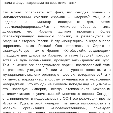
гнали с фаустпатронами на советские танки.
Кто может оспаривать тот факт, что сегодня главный и
могущественный союзник Израиля – Америка? Увы, еще
недавно наш министр иностранных дел, затем
переквалифицировавшийся в министры обороны, пылко
доказывал, что Израиль должен проводить более
сбалансированную внешнюю политику и развернуться от
Америки в сторону России. В эту «концепцию» быстро внесла
коррективы сама Россия! Она вторглась в Сирию и
взаимодействует там с Ираном, «Хизбаллой», создающими
плацдарм для ударов по Израилю, а также Турцией, которая,
встав на путь исламизации, проводит антиизраильский курс.
Тем не менее все представители партии, возглавляемой этим
«стратегом», угождают России и на уровне кнессета, и в
муниципалитетах: они организуют шествия ветеранов войны и
их внуков, наряженных в форму энкеведистов и украшенных
колорадками. Это отнюдь не символы победы над нацизмом –
это наследие империи, всегда отличавшейся махровым
антисемитизмом и уничтожившей множество евреев. Сегодня
она инициирует и поддерживает в ООН все резолюции против
Израиля. Идеалы этой империи
пытается импортировать в
Израиль организация «Соотечественники», почему-то
считающая, что наши соотечественники – россияне с