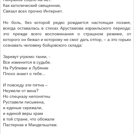
Как католический священник,
Связал всех прочно Интернет.
Но боль, без которой редко рождается настоящая поэзия,
всегда оставалась в стихах Арустамова израильского периода:
это прежде всего воспоминания о страшном режиме, от
которого он бежал и которому не смог дать отпор, – а это горько
сознавать человеку бойцовского склада:
Заревут угрюмо танки, -
Все изменится в судьбе.
На Рублевке и Лубянке
Плохо знают о тебе...
И повсюду эти пятна –
Неужели от вина?
Но спецназу непонятны
Руставели письмена,
и единые скрижали,
и единой веры храм
в той стране, что обожали
Пастернак и Мандельштам.