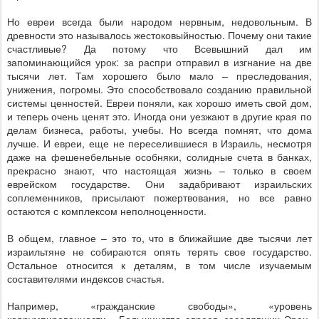
Но евреи всегда были народом нервным, недовольным. В
древности это называлось жестоковыйностью. Почему они такие
счастливые? Да потому что Всевышний дал им
запоминающийся урок: за распри отправил в изгнание на две
тысячи лет. Там хорошего было мало – преследования,
унижения, погромы. Это способствовало созданию правильной
системы ценностей. Евреи поняли, как хорошо иметь свой дом,
и теперь очень ценят это. Иногда они уезжают в другие края по
делам бизнеса, работы, учебы. Но всегда помнят, что дома
лучше. И евреи, еще не переселившиеся в Израиль, несмотря
даже на фешенебельные особняки, солидные счета в банках,
прекрасно знают, что настоящая жизнь – только в своем
еврейском государстве. Они задабривают израильских
соплеменников, присылают пожертвования, но все равно
остаются с комплексом неполноценности.
В общем, главное – это то, что в ближайшие две тысячи лет
израильтяне не собираются опять терять свое государство.
Остальное относится к деталям, в том числе изучаемым
составителями индексов счастья.
Например, «гражданские свободы», «уровень