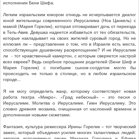
исполнении Бени Шифа.
Легким израильским юмором отнюдь не исчерпывается диалог
юной жительницы современного Иерусалима (Ноа Цанкель) с
мамой (Мария Горелик), которая отговаривает дочь от переезда
в Тель-Авив. Девушка надеется избавиться от тех обязательств,
которые накладывает на своих жителей суровый город. Но не
иллюзия ли – представление о том, что в Израиле есть места,
способствующие душевному раскрепощению? И не Иерусалим
ли
- тот нравственный камертон, с которым сверяется настрой
всех евреев? Ведь скорбное прощание родителей (Бени Шиф и
Мария Горелик) с погибшим сыном-солдатом могло бы
происходить не только в столице, но в любом израильском
городе...
Я не могу определить жанр, которому соответствует новая
работа театра «Микро». «Град небесный» – это песня о
Иерусалиме. Молитва о Иерусалиме. Гимн Иерусалиму. Это
словно древняя мозаика, очищенная от наслоений времени и
дополненная новыми сюжетами.
Фантазия, культура режиссера Ирины Горелик – тот творческий
замес, который объединил усилия многих талантливых людей:
авторов исполняемых песен Михаила Городина и Ефима