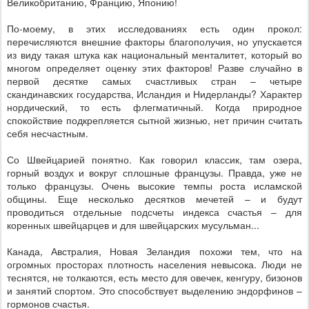
Великобританию, Францию, Японию!
По-моему, в этих исследованиях есть один прокол:
перечисляются внешние факторы благополучия, но упускается
из виду такая штука как национальный менталитет, который во
многом определяет оценку этих факторов! Разве случайно в
первой десятке самых счастливых стран – четыре
скандинавских государства, Исландия и Нидерланды? Характер
нордический, то есть флегматичный. Когда природное
спокойствие подкрепляется сытной жизнью, нет причин считать
себя несчастным.
Со Швейцарией понятно. Как говорил классик, там озера,
горный воздух и вокруг сплошные французы. Правда, уже не
только французы. Очень высокие темпы роста исламской
общины. Еще несколько десятков мечетей – и будут
проводиться отдельные подсчеты индекса счастья – для
коренных швейцарцев и для швейцарских мусульман...
Канада, Австралия, Новая Зеландия похожи тем, что на
огромных просторах плотность населения невысока. Люди не
теснятся, не толкаются, есть место для овечек, кенгуру, бизонов
и занятий спортом. Это способствует выделению эндорфинов –
гормонов счастья.