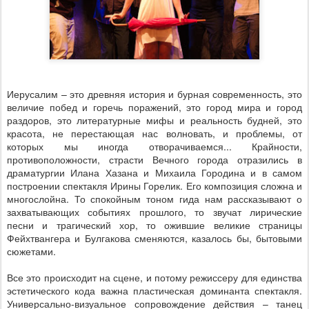
Иерусалим – это древняя история и бурная современность, это
величие побед и горечь поражений, это город мира и город
раздоров, это литературные мифы и реальность будней, это
красота, не перестающая нас волновать, и проблемы, от
которых мы иногда отворачиваемся... Крайности,
противоположности, страсти Вечного города отразились в
драматургии Илана Хазана и Михаила Городина и в самом
построении спектакля Ирины Горелик. Его композиция сложна и
многослойна. То спокойным тоном гида нам рассказывают о
захватывающих событиях прошлого, то звучат лирические
песни и трагический хор, то ожившие великие страницы
Фейхтвангера и Булгакова сменяются, казалось бы, бытовыми
сюжетами.
Все это происходит на сцене, и потому режиссеру для единства
эстетического кода важна пластическая доминанта спектакля.
Универсально-визуальное сопровождение действия – танец