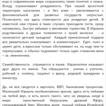
еще в современном мире сохранились такие понятия о семье.
Всюду ограничивают рождаемость. При нашей крохотной
территории население – и без алии – увеличивается с
феноменальной для развитых государств скоростью.
Посмотрите, как здесь отмечаются дни рождения детей. В
известной нам стране в таких случаях приходили гости, сразу
напивались, быстро забывая о виновнике торжества. В Израиле
родственники и друзья появляются с кучей мелюзги
- и
начинается детский праздник!
Каждый принесенный подарок
все уважительно осматривают
и комментируют.
Едят, пьют и
шумят дети, а взрослые только обслуживают их, на ходу чем-то
перекусывая, и обычно поднимают только один стаканчик вина
– за
именинника.
Семейственность
отражается в языке. Израильтяне называют
друг друга по имени. Так обращаются
ученик к учителю,
рабочий к хозяину, пациент к врачу, рядовой гражданин к
министру.
Да, не всё сводится к зарплате, ВВП, банковским процентам.
Маленький Израиль необыкновенно красив, здесь есть пейзажи
на любой вкус, и есть много такого, чего не увидишь нигде в
мире:
таинственный Иерусалим, древний Яффо,
средневековый Акко, Мертвое море, лунный пейзаж Иудейской