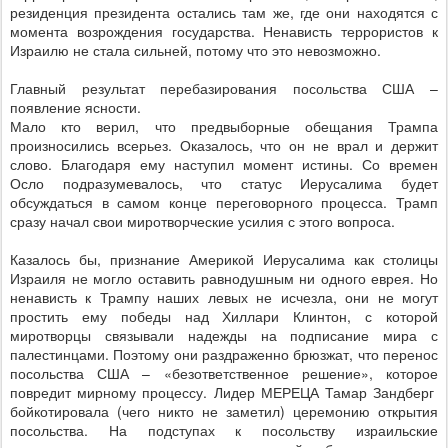
резиденция президента остались там же, где они находятся с
момента возрождения государства. Ненависть террористов к
Израилю не стала сильней, потому что это невозможно.
Главный результат перебазирования посольства США –
появление ясности.
Мало кто верил, что предвыборные обещания Трампа
произносились всерьез. Оказалось, что он не врал и держит
слово. Благодаря ему наступил момент истины. Со времен
Осло подразумевалось, что статус Иерусалима будет
обсуждаться в самом конце переговорного процесса. Трамп
сразу начал свои миротворческие усилия с этого вопроса.
Казалось бы, признание Америкой Иерусалима как столицы
Израиля не могло оставить равнодушным ни одного еврея. Но
ненависть к Трампу наших левых не исчезла, они не могут
простить ему победы над Хиллари Клинтон, с которой
миротворцы связывали надежды на подписание мира с
палестинцами. Поэтому они раздраженно брюзжат, что перенос
посольства США – «безответственное решение», которое
повредит мирному процессу. Лидер МЕРЕЦА Тамар Зандберг
бойкотировала (чего никто не заметил) церемонию открытия
посольства. На подступах к посольству израильские