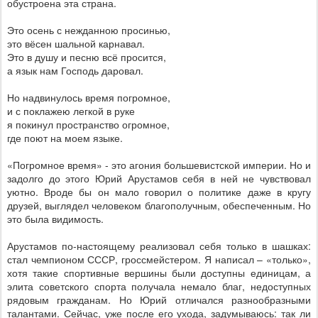
обустроена эта страна.
Это осень с нежданною просинью,
это вёсен шальной карнавал.
Это в душу и песню всё просится,
а язык нам Господь даровал.
Но надвинулось время погромное,
и с поклажею легкой в руке
я покинул пространство огромное,
где поют на моем языке.
«Погромное время» - это агония большевистской империи. Но и
задолго до этого Юрий Арустамов себя в ней не чувствовал
уютно. Вроде бы он мало говорил о политике даже в кругу
друзей, выглядел человеком благополучным, обеспеченным. Но
это была видимость.
Арустамов по-настоящему реализовал себя только в шашках:
стал чемпионом СССР, гроссмейстером. Я написал – «только»,
хотя такие спортивные вершины были доступны единицам, а
элита советского спорта получала немало благ, недоступных
рядовым гражданам. Но Юрий отличался разнообразными
талантами. Сейчас, уже после его ухода, задумываюсь: так ли