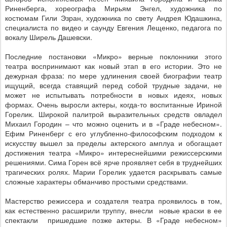
Риненберга, хореографа Мирьям Энгел, художника по
костюмам Гили Эзран, художника по свету Андрея Юдашкина,
специалиста по видео и саунду Евгения Лещенко, педагога по
вокалу Ширель Дашевски.
Последние постановки «Микро» верные поклонники этого
театра воспринимают как новый этап в его истории. Это не
дежурная фраза: по мере удлинения своей биографии театр
ищущий, всегда ставящий перед собой трудные задачи, не
может не испытывать потребности в новых идеях, новых
формах. Очень выросли актеры, когда-то воспитанные Ириной
Горелик. Широкой палитрой выразительных средств овладел
Михаил Городин – что можно оценить и в «Граде небесном».
Ефим Риненберг с его углубленно-философским подходом к
искусству вышел за пределы актерского амплуа и обогащает
достижения театра «Микро» интереснейшими режиссерскими
решениями. Сима Горен всё ярче проявляет себя в труднейших
трагических ролях. Марии Горелик удается раскрывать самые
сложные характеры обманчиво простыми средствами.
Мастерство режиссера и создателя театра проявилось в том,
как естественно расширили труппу, внесли
новые краски в ее
спектакли
пришедшие позже актеры. В «Граде небесном»