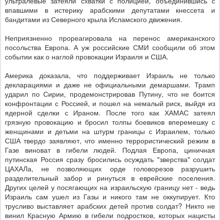
ультралевые затеяли схватки с полицией, объединившись с
впавшими в истерику арабскими депутатами кнессета и
бандитами из Северного крыла Исламского движения.
Неприязненно прореагировала на перенос американского
посольства Европа. А уж российские СМИ сообщили об этом
событии как о наглой провокации Израиля и США.
Америка доказала, что поддерживает Израиль не только
декларациями и даже не официальными демаршами. Трамп
ударил по Сирии, продемонстрировав Путину, что не боится
конфронтации с Россией, и пошел на немалый риск, выйдя из
ядерной сделки с Ираном. После того как ХАМАС затеял
грязную провокацию и бросил толпы боевиков вперемешку с
женщинами и детьми на штурм границы с Израилем, только
США твердо заявляют, что именно террористический режим в
Газе виноват в гибели людей. Подлая Европа, циничная
путинская Россия сразу бросились осуждать "зверства" солдат
ЦАХАЛа, не позволяющих орде головорезов разрушить
разделительный забор и ринуться в еврейские поселения.
Других целей у посягающих на израильскую границу нет - ведь
Израиль сам ушел из Газы и никого там не оккупирует. Кто
трусливо выставляет арабских детей против солдат? Никто не
винил Красную Армию в гибели подростков, которых нацисты