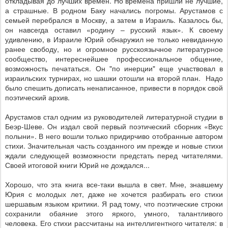
откладывая до лучших времен. Но времена пришли не лучшие,
а страшные. В родном Баку начались погромы. Арустамов с
семьей перебрался в Москву, а затем в Израиль. Казалось бы,
он навсегда оставил «родину – русский язык». К своему
удивлению, в Израиле Юрий обнаружил не только невиданную
ранее свободу, но и огромное русскоязычное литературное
сообщество, интереснейшее профессиональное общение,
возможность печататься.
Он "по инерции" еще участвовал в
израильских турнирах, но шашки отошли на второй план. Надо
было спешить дописать ненаписанное, привести в порядок свой
поэтический архив.
Арустамов стал одним из руководителей литературной студии в
Беэр-Шеве. Он издал свой первый поэтический сборник «Вкус
полыни». В него вошли только придирчиво отобранные автором
стихи. Значительная часть созданного им прежде и новые стихи
ждали следующей возможности предстать перед читателями.
Своей итоговой книги Юрий не дождался...
Хорошо, что эта книга все-таки вышла в свет. Мне, знавшему
Юрия с молодых лет, даже не хочется разбирать его стихи
шершавым языком критики. Я рад тому, что поэтические строки
сохранили обаяние этого яркого, умного, талантливого
человека. Его стихи рассчитаны на интеллигентного читателя: в