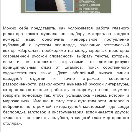
Можно себе представить, как усложняется работа главного
редактора такого журнала по подбору материалов каждого
номера: надо обеспечить непрерывное поступление
публикаций о русском авангарде, задающих эстетический
вектор «Зеркала», необходимо на международных просторах
современной русской словесности выбрать тексты, которые,
если и не становятся открытиями, то демонстрируют
принципиальный отказ от штампов, поиск собственного
художественного языка. Даже юбилейный выпуск лишен
парадной отделки и точно отражает состояние
развороченности, разноликости нынешней русской литературы,
которая давно не хочет работать по-старому, но еще не умеет
говорить по-новому так, чтобы услышалось «векам, истории и
мирозданью». Именно в силу этой аутентичности интересно
побродить по огромной литературной мастерской, где среди
беспорядка заготовок и инструментария вспоминается другое:
«Красота – не прихоть полубога, а хищный глазомер простого
столяра».