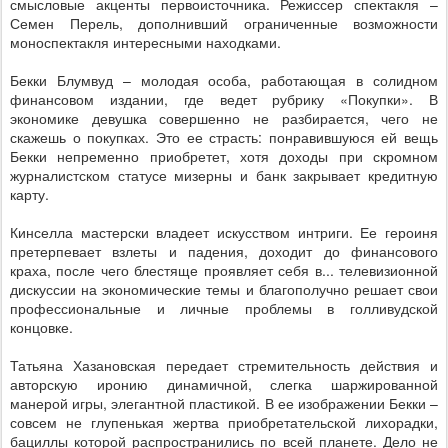
смысловые акценты первоисточника. Режиссер спектакля –
Семен Перель, дополнивший ограниченные возможности
моноспектакля интересными находками.
Бекки Блумвуд – молодая особа, работающая в солидном
финансовом издании, где ведет рубрику «Покупки». В
экономике девушка совершенно не разбирается, чего не
скажешь о покупках. Это ее страсть: понравившуюся ей вещь
Бекки непременно приобретет, хотя доходы при скромном
журналистском статусе мизерны и банк закрывает кредитную
карту.
Кинселла мастерски владеет искусством интриги. Ее героиня
претерпевает взлеты и падения, доходит до финансового
краха, после чего блестяще проявляет себя в... телевизионной
дискуссии на экономические темы и благополучно решает свои
профессиональные и личные проблемы в голливудской
концовке.
Татьяна Хазановская передает стремительность действия и
авторскую иронию динамичной, слегка шаржированной
манерой игры, элегантной пластикой. В ее изображении Бекки –
совсем не глупенькая жертва приобретательской лихорадки,
бациллы которой распространились по всей планете. Дело не