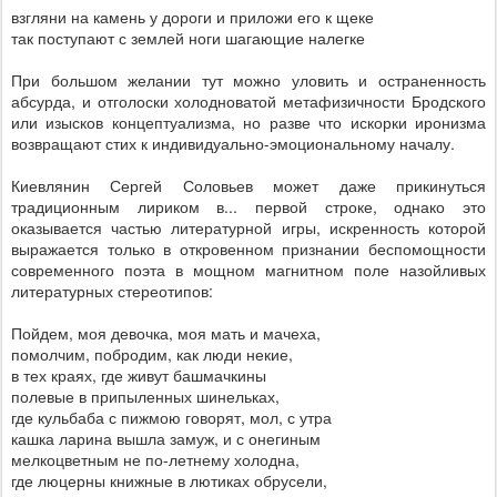
взгляни на камень у дороги и приложи его к щеке
так поступают с землей ноги шагающие налегке
При большом желании тут можно уловить и остраненность
абсурда, и отголоски холодноватой метафизичности Бродского
или изысков концептуализма, но разве что искорки иронизма
возвращают стих к индивидуально-эмоциональному началу.
Киевлянин Сергей Соловьев может даже прикинуться
традиционным лириком в... первой строке, однако это
оказывается частью литературной игры, искренность которой
выражается только в откровенном признании беспомощности
современного поэта в мощном магнитном поле назойливых
литературных стереотипов:
Пойдем, моя девочка, моя мать и мачеха,
помолчим, побродим, как люди некие,
в тех краях, где живут башмачкины
полевые в припыленных шинельках,
где кульбаба с пижмою говорят, мол, с утра
кашка ларина вышла замуж, и с онегиным
мелкоцветным не по-летнему холодна,
где люцерны книжные в лютиках обрусели,