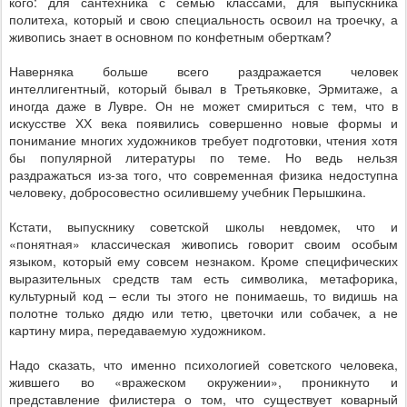
кого: для сантехника с семью классами, для выпускника
политеха, который и свою специальность освоил на троечку, а
живопись знает в основном по конфетным оберткам?
Наверняка больше всего раздражается человек
интеллигентный, который бывал в Третьяковке, Эрмитаже, а
иногда даже в Лувре. Он не может смириться с тем, что в
искусстве ХХ века появились совершенно новые формы и
понимание многих художников требует подготовки, чтения хотя
бы популярной литературы по теме. Но ведь нельзя
раздражаться из-за того, что современная физика недоступна
человеку, добросовестно осилившему учебник Перышкина.
Кстати, выпускнику советской школы невдомек, что и
«понятная» классическая живопись говорит своим особым
языком, который ему совсем незнаком. Кроме специфических
выразительных средств там есть символика, метафорика,
культурный код – если ты этого не понимаешь, то видишь на
полотне только дядю или тетю, цветочки или собачек, а не
картину мира, передаваемую художником.
Надо сказать, что именно психологией советского человека,
жившего во «вражеском окружении», проникнуто и
представление филистера о том, что существует коварный