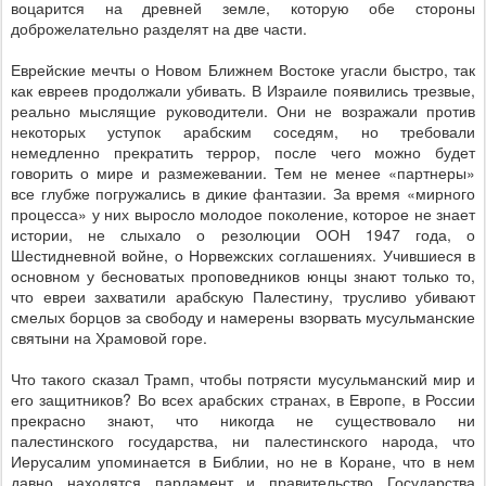
воцарится на древней земле, которую обе стороны
доброжелательно разделят на две части.
Еврейские мечты о Новом Ближнем Востоке угасли быстро, так
как евреев продолжали убивать. В Израиле появились трезвые,
реально мыслящие руководители. Они не возражали против
некоторых уступок арабским соседям, но требовали
немедленно прекратить террор, после чего можно будет
говорить о мире и размежевании. Тем не менее «партнеры»
все глубже погружались в дикие фантазии. За время «мирного
процесса» у них выросло молодое поколение, которое не знает
истории, не слыхало о резолюции ООН 1947 года, о
Шестидневной войне, о Норвежских соглашениях. Учившиеся в
основном у бесноватых проповедников юнцы знают только то,
что евреи захватили арабскую Палестину, трусливо убивают
смелых борцов за свободу и намерены взорвать мусульманские
святыни на Храмовой горе.
Что такого сказал Трамп, чтобы потрясти мусульманский мир и
его защитников? Во всех арабских странах, в Европе, в России
прекрасно знают, что никогда не существовало ни
палестинского государства, ни палестинского народа, что
Иерусалим упоминается в Библии, но не в Коране, что в нем
давно находятся парламент и правительство Государства