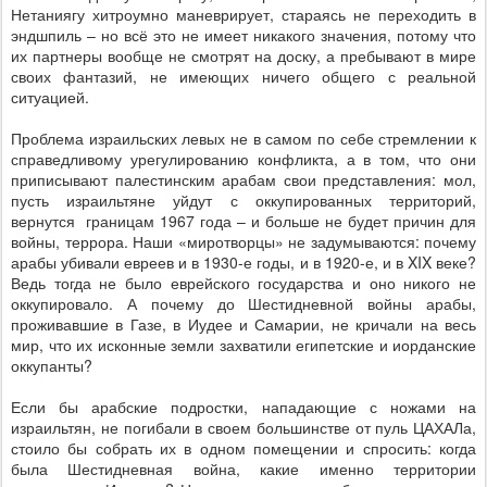
Нетаниягу хитроумно маневрирует, стараясь не переходить в
эндшпиль – но всё это не имеет никакого значения, потому что
их партнеры вообще не смотрят на доску, а пребывают в мире
своих фантазий, не имеющих ничего общего с реальной
ситуацией.
Проблема израильских левых не в самом по себе стремлении к
справедливому урегулированию конфликта, а в том, что они
приписывают палестинским арабам свои представления: мол,
пусть израильтяне уйдут с оккупированных территорий,
вернутся
границам 1967 года – и больше не будет причин для
войны, террора. Наши «миротворцы» не задумываются: почему
арабы убивали евреев и в 1930-е годы, и в 1920-е, и в
XIX
веке?
Ведь тогда не было еврейского государства и оно никого не
оккупировало. А почему до Шестидневной войны арабы,
проживавшие в Газе, в Иудее и Самарии, не кричали на весь
мир, что их исконные земли захватили египетские и иорданские
оккупанты?
Если бы арабские подростки, нападающие с ножами на
израильтян, не погибали в своем большинстве от пуль ЦАХАЛа,
стоило бы собрать их в одном помещении и спросить: когда
была Шестидневная война, какие именно территории