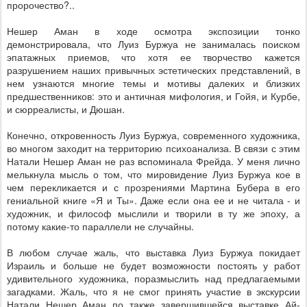
пророчество?..
Нешер Аман в ходе осмотра экспозиции тонко
демонстрировала, что Луиз Буржуа не занималась поиском
эпатажных приемов, что хотя ее творчество кажется
разрушением наших привычных эстетических представлений, в
нем узнаются многие темы и мотивы далеких и близких
предшественников: это и античная мифология, и Гойя, и Курбе,
и сюрреалисты, и Дюшан.
Конечно, откровенность Луиз Буржуа, современного художника,
во многом заходит на территорию психоанализа. В связи с этим
Натали Нешер Аман не раз вспоминала Фрейда. У меня лично
мелькнула мысль о том, что мировидение Луиз Буржуа кое в
чем перекликается и с прозрениями Мартина Бубера в его
гениальной книге «Я и Ты». Даже если она ее и не читала - и
художник, и философ мыслили и творили в ту же эпоху, а
потому какие-то параллели не случайны.
В любом случае жаль, что выставка Луиз Буржуа покидает
Израиль и больше не будет возможности постоять у работ
удивительного художника, поразмыслить над предлагаемыми
загадками. Жаль, что я не смог принять участие в экскурсии
Натали Нешер Аман по также завершившейся выставке Ай-