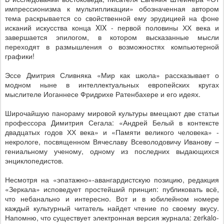
импрессионизма к мультипликации» обозначенная автором
тема раскрывается со свойственной ему эрудицией на фоне
исканий искусства конца
XIX
- первой половины ХХ века и
завершается эпилогом, в котором высказанные мысли
переходят в размышления о возможностях компьютерной
графики!
Эссе Дмитрия Сливняка «Мир как школа» рассказывает о
модном ныне в интеллектуальных европейских кругах
мыслителе Иоганнесе Фридрихе Ратенбахере и его идеях.
Широчайшую панораму мировой культуры вмещают две статьи
профессора Димитрия Сегала: «Андрей Белый в контексте
двадцатых годов ХХ века» и «Памяти великого человека» -
некрологе, посвященном Вячеславу Всеволодовичу Иванову –
гениальному ученому, одному из последних выдающихся
энциклопедистов.
Несмотря на «эпатажно»-авангардистскую позицию, редакция
«Зеркала» исповедует простейший принцип: публиковать всё,
что небанально и интересно. Вот и в юбилейном номере
каждый культурный читатель найдет чтение по своему вкусу.
Напомню, что существует электронная версия журнала:
zerkalo-