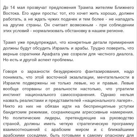
До 14 мая прозвучат предложения Трампа жителям Ближнего
Востока. Его идеи просты: тот, кто хочет жить хорошо, должен
работать, а не ждать чужих подачек и тем более - не нападать
на другие страны. Он считает возможным - при соблюдении
этих условий - нормализовать обстановку в нашем регионе.
Трамп уже предупреждал, что конкретные детали примирения
должны будут обсудить Израиль и арабы. Трудно поверить, что
верные соратники Арафата уже созрели для честного диалога.
Но есть и другой аспект проблемы.
Говоря о заразности безудержного фантазирования, надо
понимать, что этой восточной экзальтации, мечтательности в
Израиле подвержены не только левые, но и правые. Левые
вообще оторваны от реальности настолько, что утратили
инстинкт национального самосохранения. Однако нельзя
назвать реалистами и представителей «национального лагеря».
Никто из них не обязан идти на беспринципные уступки
бандитским режимам, сохраняющим агрессивные намерения.
Но политические лидеры, претендующие на руководство
страной, должны иметь четкую стратегическую программу
взаимоотношений с арабским миром и с ближайшими
арабскими соседями, быть готовыми к самому опасному для