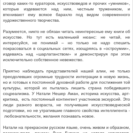
сговор каких-то кураторов, искусствоведов и прочих «умников»,
которые издеваются над ним, честным тружеником, и
втюхивают ему всякое барахло под видом современного
художественного творчества.
Разумеется, никто не обязан читать неинтересные ему книги об
искусстве. Но тут есть маленький нюанс: не читай, не
интересуйся, не понимай – но только не надо спешить
покрасоваться в социальных сетях, изощряясь в «остроумии»,
издеваясь над «шарлатанством» и демонстрируя при этом
исключительно собственное невежество.
Приятно наблюдать представителей нашей алии, не только
преодолевших огромные трудности интеграции в новую жизнь,
но и готовых к постоянной духовной работе для постижения той
культуры, которой их пыталась лишить страна победившего
соцреализма.
У Натали Нешер Аман, историка искусства, арт-
критика,
есть постоянный контингент участников экскурсий. Это
люди разного возраста, не получившие искусствоведческой
подготовки, но не утратившие главного свойства интеллигента -
любознательности, желания познавать новое.
Натали на прекрасном русском языке, очень живом и образном,
рассказывала, почему Луиз Буржуа не хотела копировать