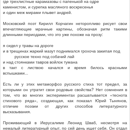
где трехлистные карамазовы с папенькой на одре
каменистом, и сурепка масляного воскресенья
и один меж мирами плывет андрей.
Московский поэт Кирилл Корчагин неторопливо рисует свои
впечатляющие мрачные картины, обозначая ритм такими
длинными периодами, что это уже похоже на прозу:
я сидел у травы на дороге
и в трещинах жаркий мазут поднимался грохоча закипая под
русское техно под собачий лай
и над стоянками тавров войлок тумана
в такт с листвою качался и время билось красными
вспышками...
Есть ли у этих метаморфоз русского стиха тот предел, за
которыми он утратит свои родовые свойства? Нет сомнения в
том, что во многих экспериментах расшатывается «теснота
стихового ряда», создающая, как показал Юрий Тынянов,
отличие поэзии от других способов литературного
высказывания.
Проживающий в Иерусалиме Леонид Шваб, несмотря на
немалый литературный опыт, по сей день ищет себя. Он отдал