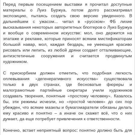
Перед первым посещением выставки я прочитал доступные
материалы о Луиз Буржуа, потом долго рассматривал
экспозицию, пытаясь создать свою версию увиденного. В
дальнейшем с ужасом... читал в «русском» ФБ лихие
высказывания некоторых авторитетных блоггеров о Луиз Буржуа
и вообще о современном искусстве: мол, оно держится на
эпатаже и рекламе, которые приносят всяким мистификаторам
большой навар, мол, каждая бездарь, не умеющая красиво
рисовать или лепить, из любой дряни создает отталкивающие,
антиэстетичные сооружения и считается продвинутым
художником.
С прискорбием должен отметить, что подобная легкость
оплевывания «дегенеративного искусства» существовала
только в двух странах, где бесноватые фюреры и
малограмотные партийные секретари учили художников
создавать творения, понятные «простому человеку». Казалось
бы, эти режимы исчезли, но «простой человек» до сих пор
убежден, что всякие мазилы и бумагомаратели обязаны делать
ему красиво и понятно – а иначе он скажет всё, что о них
думает, да еще потребует привлечения к ответственности.
Конечно, встает неприятный вопрос: понятно должно быть для