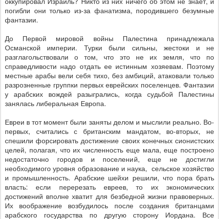
оккупировал Израиль? Никто из них ничего об этом не знает, и
погибли они только из-за фанатизма, породившего безумные
фантазии.
До Первой мировой войны Палестина принадлежала
Османской империи. Турки были сильны, жестоки и не
разглагольствовали о том, что это не их земля, что по
справедливости надо отдать ее истинным хозяевам. Поэтому
местные арабы вели себя тихо, без амбиций, атаковали только
разрозненные группки первых еврейских поселенцев. Фантазии
у арабских вождей разыгрались, когда судьбой Палестины
занялась либеральная Европа.
Евреи в тот момент были заняты делом и мыслили реально. Во-
первых, считались с британским мандатом, во-вторых, не
спешили форсировать достижение своих конечных сионистских
целей, полагая, что их численность еще мала, еще построено
недостаточно городов и поселений, еще не достигли
необходимого уровня образование и наука,
сельское хозяйство
и промышленность. Арабские шейхи решили, что пора брать
власть: если перерезать евреев, то их экономических
достижений вполне хватит для безбедной жизни правоверных.
Их воображение возбудилось после создания британцами
арабского государства по другую сторону Иордана. Все