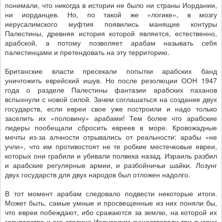
понимали, что никогда в истории не было ни страны Иордании,
ни иорданцев. Но, по такой же «логике», в мозгу
иерусалимского муфтия появились манящие контуры
Палестины, древняя история которой является, естественно,
арабской, а потому позволяет арабам называть себя
палестинцами и претендовать на эту территорию.
Британские власти пресекали попытки арабских банд
уничтожить еврейский ишув. Но после резолюции ООН 1947
года о разделе Палестины фантазии арабских паханов
вспыхнули с новой силой. Зачем соглашаться на создание двух
государств, если евреи свое уже построили и надо только
заселить их «половину» арабами! Тем более что арабские
лидеры пообещали сбросить евреев в море. Кровожадные
мечты из-за алчности отрывались от реальности: арабы «не
учли», что им противостоят не те робкие местечковые евреи,
которых они грабили и убивали полвека назад. Израиль разбил
и арабские регулярные армии, и разбойничьи шайки. Лозунг
двух государств для двух народов был отложен надолго.
В тот момент арабам следовало подвести некоторые итоги.
Может быть, самые умные и просвещенные из них поняли бы,
что евреи побеждают, ибо сражаются за землю, на которой их
государство и его столица Иерусалим существовали три тысячи