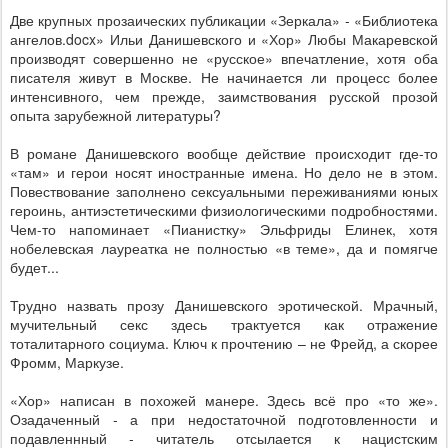
Две крупных прозаических публикации «Зеркала» - «Библиотека
ангелов.
docx
» Ильи Данишевского и «Хор» Любы Макаревской
производят совершенно не «русское» впечатление, хотя оба
писателя живут в Москве. Не начинается ли процесс более
интенсивного, чем прежде, заимствования русской прозой
опыта зарубежной литературы?
В романе Данишевского вообще действие происходит где-то
«там» и герои носят иностранные имена. Но дело не в этом.
Повествование заполнено сексуальными переживаниями юных
героинь, антиэстетическими физиологическими подробностями.
Чем-то напоминает «Пианистку» Эльфриды Елинек, хотя
нобелевская лауреатка не полностью «в теме», да и помягче
будет...
Трудно назвать прозу Данишевского эротической. Мрачный,
мучительный секс здесь трактуется как отражение
тоталитарного социума. Ключ к прочтению – не Фрейд, а скорее
Фромм, Маркузе.
«Хор» написан в похожей манере. Здесь всё про «то же».
Озадаченный - а при недостаточной подготовленности и
подавленнный - читатель отсылается к нацистским