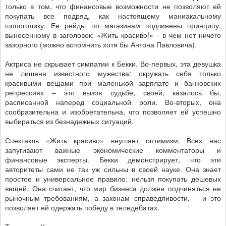
только в том, что финансовые возможности не позволяют ей
покупать все подряд, как настоящему маниакальному
шопоголику. Ее рейды по магазинам подчинены принципу,
вынесенному в заголовок: «Жить красиво!» - в чем нет ничего
зазорного (можно вспомнить хотя бы Антона Павловича).
Актриса не скрывает симпатии к Бекки. Во-первых, эта девушка
не лишена известного мужества: окружать себя только
красивыми вещами при маленькой зарплате и банковских
репрессиях – это вызов судьбе, своей, казалось бы,
расписанной наперед социальной роли. Во-вторых, она
сообразительна и изобретательна, что позволяет ей успешно
выбираться из безнадежных ситуаций.
Спектакль «Жить красиво» внушает оптимизм. Всех нас
запугивают важные экономические комментаторы и
финансовые эксперты. Бекки демонстрирует, что эти
авторитеты сами не так уж сильны в своей науке. Она знает
простое и универсальное правило: нельзя покупать дешевых
вещей. Она считает, что мир бизнеса должен подчиняться не
рыночным требованиям, а законам справедливости, – и это
позволяет ей одержать победу в теледебатах.