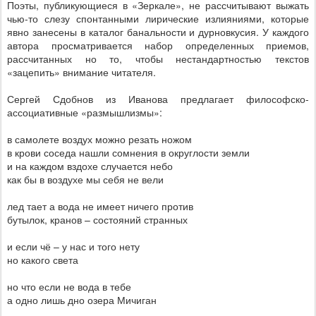
Поэты, публикующиеся в «Зеркале», не рассчитывают выжать
чью-то слезу спонтанными лирические излияниями, которые
явно занесены в каталог банальности и дурновкусия. У каждого
автора просматривается набор определенных приемов,
рассчитанных но то, чтобы нестандартностью текстов
«зацепить» внимание читателя.
Сергей Сдобнов из Иванова предлагает философско-
ассоциативные «размышлизмы»:
в самолете воздух можно резать ножом
в крови соседа нашли сомнения в округлости земли
и на каждом вздохе случается небо
как бы в воздухе мы себя не вели
лед тает а вода не имеет ничего против
бутылок, кранов – состояний странных
и если чё – у нас и того нету
но какого света
но что если не вода в тебе
а одно лишь дно озера Мичиган