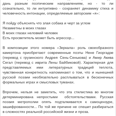
дань разным поэтическим направлениям, но - то ли
сознательно, то ли интуитивно - сохраняет динамику стиха и
человечность интонации, определяемые авторским «я»:
Я пойду объяснять что злая собака и черт за углом
Незаметны в моих глазах
В моих глазах неловкий человек
Есть просветитель может быть агрессор...
В композиции этого номера «Зеркала» роль своеобразного
камертона приобретают современные поэты Нене Гиоргадзе
(перевод с грузинского Андрея Сень-Сенькова) и Амир Акива
Сегал (перевод с иврита Лены Байбиковой). Характерная для
представляемых ими литературных традиций теплота,
чувственная конкретность напоминают о том, что и нынешней
русской поэзии необязательно расплываться в бесконечных
формальных играх и смысловых туманах.
Впрочем, нельзя не заметить, что эта стилистика во многом
детерминирована непростыми
обстоятельствами. Русская
поэзия метрополии опять подталкивается к самоцензуре,
зашифрованности... По той же причине не спешит разбираться
в сложностях реальной российской жизни и проза.