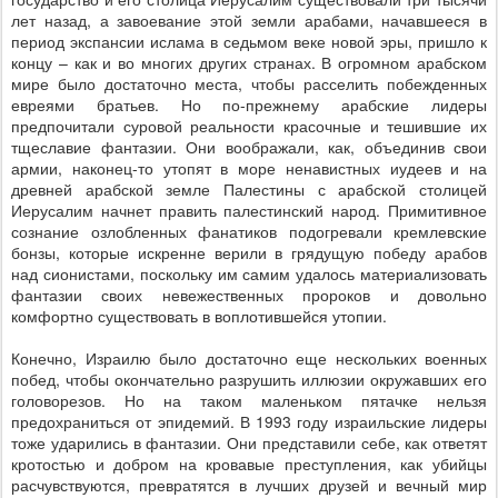
лет назад, а завоевание этой земли арабами, начавшееся в
период экспансии ислама в седьмом веке новой эры, пришло к
концу – как и во многих других странах. В огромном арабском
мире было достаточно места, чтобы расселить побежденных
евреями братьев. Но по-прежнему арабские лидеры
предпочитали суровой реальности красочные и тешившие их
тщеславие фантазии. Они воображали, как, объединив свои
армии, наконец-то утопят в море ненавистных иудеев и на
древней арабской земле Палестины с арабской столицей
Иерусалим начнет править палестинский народ. Примитивное
сознание озлобленных фанатиков подогревали кремлевские
бонзы, которые искренне верили в грядущую победу арабов
над сионистами, поскольку им самим удалось материализовать
фантазии своих невежественных пророков и довольно
комфортно существовать в воплотившейся утопии.
Конечно, Израилю было достаточно еще нескольких военных
побед, чтобы окончательно разрушить иллюзии окружавших его
головорезов. Но на таком маленьком пятачке нельзя
предохраниться от эпидемий. В 1993 году израильские лидеры
тоже ударились в фантазии. Они представили себе, как ответят
кротостью и добром на кровавые преступления, как убийцы
расчувствуются, превратятся в лучших друзей и вечный мир