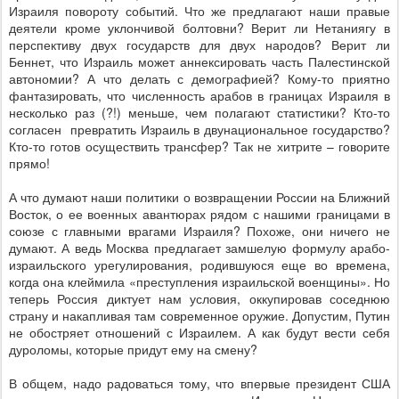
Израиля повороту событий. Что же предлагают наши правые
деятели кроме уклончивой болтовни? Верит ли Нетаниягу в
перспективу двух государств для двух народов? Верит ли
Беннет, что Израиль может аннексировать часть Палестинской
автономии? А что делать с демографией? Кому-то приятно
фантазировать, что численность арабов в границах Израиля в
несколько раз (?!) меньше, чем полагают статистики? Кто-то
согласен
превратить Израиль в двунациональное государство?
Кто-то готов осуществить трансфер? Так не хитрите – говорите
прямо!
А что думают наши политики о возвращении России на Ближний
Восток, о ее военных авантюрах рядом с нашими границами в
союзе с главными врагами Израиля? Похоже, они ничего не
думают. А ведь Москва предлагает замшелую формулу арабо-
израильского урегулирования, родившуюся еще во времена,
когда она клеймила «преступления израильской военщины». Но
теперь Россия диктует нам условия, оккупировав соседнюю
страну и накапливая там современное оружие. Допустим, Путин
не обостряет отношений с Израилем. А как будут вести себя
дуроломы, которые придут ему на смену?
В общем, надо радоваться тому, что впервые президент США