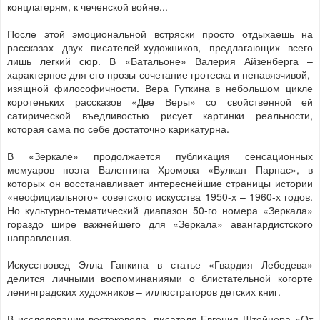
концлагерям, к чеченской войне...
После этой эмоциональной встряски просто отдыхаешь на
рассказах двух писателей-художников, предлагающих всего
лишь легкий сюр. В «Батальоне» Валерия Айзенберга –
характерное для его прозы сочетание гротеска и ненавязчивой,
изящной философичности. Вера Гуткина в небольшом цикле
коротеньких рассказов «Две Веры» со свойственной ей
сатирической въедливостью рисует картинки реальности,
которая сама по себе достаточно карикатурна.
В «Зеркале» продолжается публикация сенсационных
мемуаров поэта Валентина Хромова «Вулкан Парнас», в
которых он восстанавливает интереснейшие страницы истории
«неофициального» советского искусства 1950-х – 1960-х годов.
Но культурно-тематический диапазон 50-го номера «Зеркала»
гораздо шире важнейшего для «Зеркала» авангардистского
направления.
Искусствовед Элла Ганкина в статье «Гвардия Лебедева»
делится личными воспоминаниями о блистательной когорте
ленинградских художников – иллюстраторов детских книг.
В исследовании востоковеда, писателя Евгения Штейнера «От