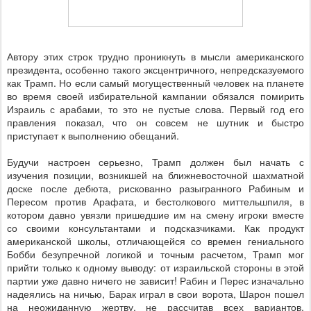
Автору этих строк трудно проникнуть в мысли американского
президента, особенно такого эксцентричного, непредсказуемого
как Трамп. Но если самый могущественный человек на планете
во время своей избирательной кампании обязался помирить
Израиль с арабами, то это не пустые слова. Первый год его
правления показал, что он совсем не шутник и быстро
приступает к выполнению обещаний.
Будучи настроен серьезно, Трамп должен был начать с
изучения позиции, возникшей на ближневосточной шахматной
доске после дебюта, рискованно разыгранного Рабиным и
Пересом против Арафата, и бестолкового миттельшпиля, в
котором давно увязли пришедшие им на смену игроки вместе
со своими консультантами и подсказчиками. Как продукт
американской школы, отличающейся со времен гениального
Бобби безупречной логикой и точным расчетом, Трамп мог
прийти только к одному выводу: от израильской стороны в этой
партии уже давно ничего не зависит! Рабин и Перес изначально
надеялись на ничью, Барак играл в свои ворота, Шарон пошел
на неожиданную жертву, не рассчитав всех вариантов,