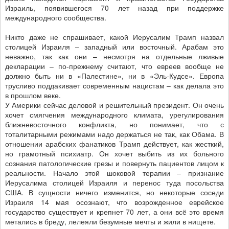
Израиль, появившегося 70 лет назад при поддержке
международного сообщества.
Никто даже не спрашивает, какой Иерусалим Трамп назвал
столицей Израиля – западный или восточный. Арабам это
неважно, так как они – несмотря на отдельные лживые
декларации – по-прежнему считают, что евреев вообще не
должно быть ни в «Палестине», ни в «Эль-Кудсе». Европа
трусливо поддакивает современным нацистам – как делала это
в прошлом веке.
У Америки сейчас деловой и решительный президент. Он очень
хочет смягчения международного климата, урегулирования
ближневосточного конфликта, но понимает, что с
тоталитарными режимами надо держаться не так, как Обама. В
отношении арабских фанатиков Трамп действует, как жесткий,
но грамотный психиатр. Он хочет выбить из их больного
сознания патологические грезы и повернуть пациентов лицом к
реальности. Начало этой шоковой терапии – признание
Иерусалима столицей Израиля и перенос туда посольства
США. В сущности ничего изменится, но некоторые соседи
Израиля 14 мая осознают, что возрожденное еврейское
государство существует и крепнет 70 лет, а они всё это время
метались в бреду, лелеяли безумные мечты и жили в нищете.