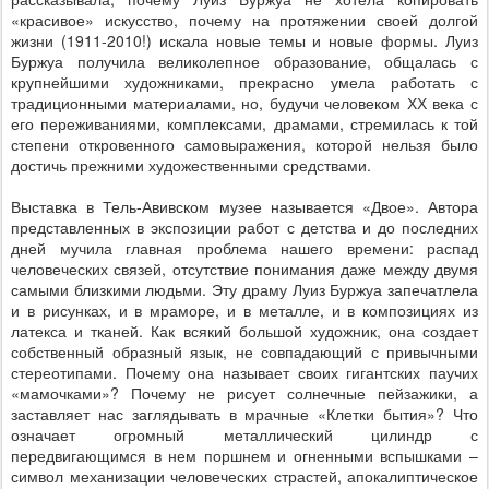
«красивое» искусство, почему на протяжении своей долгой
жизни (1911-2010!) искала новые темы и новые формы. Луиз
Буржуа получила великолепное образование, общалась с
крупнейшими художниками, прекрасно умела работать с
традиционными материалами, но, будучи человеком ХХ века с
его переживаниями, комплексами, драмами, стремилась к той
степени откровенного самовыражения, которой нельзя было
достичь прежними художественными средствами.
Выставка в Тель-Авивском музее называется «Двое». Автора
представленных в экспозиции работ с детства и до последних
дней мучила главная проблема нашего времени: распад
человеческих связей, отсутствие понимания даже между двумя
самыми близкими людьми. Эту драму Луиз Буржуа запечатлела
и в рисунках, и в мраморе, и в металле, и в композициях из
латекса и тканей. Как всякий большой художник, она создает
собственный образный язык, не совпадающий с привычными
стереотипами. Почему она называет своих гигантских паучих
«мамочками»? Почему не рисует солнечные пейзажики, а
заставляет нас заглядывать в мрачные «Клетки бытия»? Что
означает огромный металлический цилиндр с
передвигающимся в нем поршнем и огненными вспышками –
символ механизации человеческих страстей, апокалиптическое