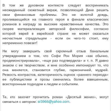
В том же духовном контексте следует воспринимать
неожиданный сюжетный вираж, позволяющий Дине решить
свои финансовые проблемы. Это не золотой дождь,
проливающийся на главного героя в финале классических
романов в награду за высокие нравственные качества. Это
скорее материализация авторской философии, согласно
которой еврей в еврейской стране не может оказаться
несчастным страдальцем - если он чего-то стоит, ему
непременно повезет!
Не могу завершить свой скромный отзыв банальным
утверждением о том, что Софи Рон Мория «как обычно,
продемонстрировала», «еще раз подтвердила» и т. п. Я давно
знаком с ее творчеством, и мне особенно импонирует то, что
она меняется, становится глубже, гармоничней, мудрей.
Резкость контрастов, категоричность оценок «раннего периода»
ее публицистики и прозы сменились более взвешенным,
всесторонным подходом к людям и событиям.
Те, кто захочет прочитать роман «Десятый жених», могут
связаться с автором:
sr
3966@
yahoo
.
com
.