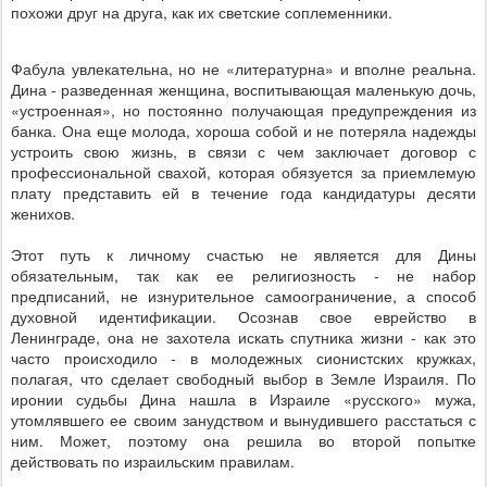
похожи друг на друга, как их светские соплеменники.
Фабула увлекательна, но не «литературна» и вполне реальна.
Дина - разведенная женщина, воспитывающая маленькую дочь,
«устроенная», но постоянно получающая предупреждения из
банка. Она еще молода, хороша собой и не потеряла надежды
устроить свою жизнь, в связи с чем заключает договор с
профессиональной свахой, которая обязуется за приемлемую
плату представить ей в течение года кандидатуры десяти
женихов.
Этот путь к личному счастью не является для Дины
обязательным, так как ее религиозность - не набор
предписаний, не изнурительное самоограничение, а способ
духовной идентификации. Осознав свое еврейство в
Ленинграде, она не захотела искать спутника жизни - как это
часто происходило - в молодежных сионистских кружках,
полагая, что сделает свободный выбор в Земле Израиля. По
иронии судьбы Дина нашла в Израиле «русского» мужа,
утомлявшего ее своим занудством и вынудившего расстаться с
ним. Может, поэтому она решила во второй попытке
действовать по израильским правилам.