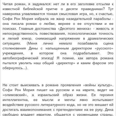
Читая роман, я задумался: нет ли в его заголовке отсылки к
известной библейской притче о десяти праведниках? Тут
наверняка улавливается тонкая смысловая игра, но, к счастью,
Софи Рон Мория избрала не жанр назидательной параболы -
она писала роман о любви, вернее о ее отсутствии и ее
поисках. Главные достоинства «Десятого жениха» - живость и
непосредственность повествования, психологическая точность
и легкий юмор, снимающий напряжение в драматических
ситуациях. (Меня лично немало позабавила сцена
столкновения Дины с напыщенным директором «русского»
учреждения, в котором она подрабатывает. Это
автобиографический эпизод! Я помню, как автора романа
пытался уволить наш общий «директор» и каким фарсом это
обернулось...).
Не стоит выискивать в романе проявления «войны культур».
Софи Рон Мория пишет на русском и на иврите, ведет не
«олимовский», а израильский образ жизни. Ее героиня
интеллигентна, ее мысли и мечты явно испытывают
воздействие русского литературного кода, но не это мешает ей
достигать взаимопонимания с претендентами на ее руку. Дина
свободно владеет ивритом, общается с уроженцами страны,