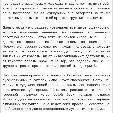
преподает в израильском колледже и давно не чувствует себя
новой репатрианткой. Самые культурные из женихов понимают
ее с полуслова, менее культурных она отвергает за те же
негативные черты, которые ей претят в «русских» знакомых.
Дина отнюдь не страдает лицемерием или закрепощенностью,
которые впитывала женщина, воспитанная в ханжеской
советской морали. Автор тоже не боится «красных линий» и
достаточно откровенно изображает взаимоотношения полов.
Почему же героиня романа не находит человека, с которым
захотела бы связать свою жизнь? Да потому что счастье не
зависит ни от красоты, ни от интеллектуальных достоинств, ни
от качества работы брачных контор, это подарок свыше - и
трудно возразить против такой авторской «концепции»!..
На фоне педалируемой партийности большинства израильских
русскоязычных писателей импонирует способность Софи Рон
Мория в художественной прозе оставить «за кадром» свои
политические убеждения. Читатель расстается с главной
героиней накануне исторической бури, которая потрясет
Израиль. Дина не произносит патетических речей, не совершает
отчаянных поступков - она ведет себя просто и естественно,
сообразно своим давно определенным духовным векторам...