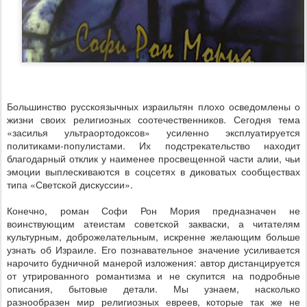
Большинство русскоязычных израильтян плохо осведомлены о
жизни своих религиозных соотечественников. Сегодня тема
«засилья ультраортодоксов» усиленно эксплуатируется
политиками-популистами. Их подстрекательство находит
благодарный отклик у наименее просвещенной части алии, чьи
эмоции выплескиваются в соцсетях в диковатых сообществах
типа «Светской дискуссии».
Конечно, роман Софи Рон Мория предназначен не
воинствующим атеистам советской закваски, а читателям
культурным, доброжелательным, искренне желающим больше
узнать об Израиле. Его познавательное значение усиливается
нарочито будничной манерой изложения: автор дистанцируется
от утрированного романтизма и не скупится на подробные
описания, бытовые детали. Мы узнаем, насколько
разнообразен мир религиозных евреев, которые так же не