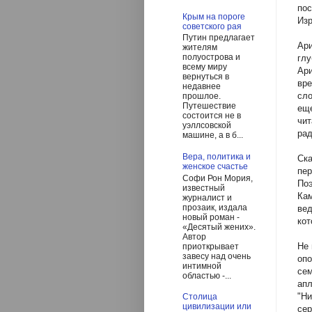
пос
Крым на пороге
Изр
советского рая
Путин предлагает
Ари
жителям
полуострова и
глу
всему миру
Ари
вернуться в
вре
недавнее
сло
прошлое.
Путешествие
еще
состоится не в
чит
уэллсовской
ра
машине, а в б...
Вера, политика и
Ска
женское счастье
пер
Софи Рон Мория,
Поэ
известный
Кам
журналист и
прозаик, издала
вед
новый роман -
кот
«Десятый жених».
Автор
Не 
приоткрывает
завесу над очень
опо
интимной
сем
областью -...
апл
"Ни
Столица
цивилизации или
сер