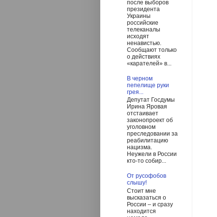
после выборов
президента
Украины
российские
телеканалы
исходят
ненавистью.
Сообщают только
о действиях
«карателей» в...
В черном
пепелище руки
грея...
Депутат Госдумы
Ирина Яровая
отстаивает
законопроект об
уголовном
преследовании за
реабилитацию
нацизма.
Неужели в России
кто-то собир...
От русофобов
слышу!
Стоит мне
высказаться о
России – и сразу
находится