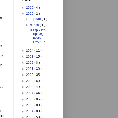
Архив
►
2026
( 4 )
▼
2025
( 2 )
ет
►
апреля
( 1 )
▼
марта
( 1 )
Театр - это
прежде
всего
радость!
ак
►
2024
( 11 )
ли
►
2023
( 15 )
►
2022
( 8 )
не
►
2021
( 30 )
►
2020
( 35 )
►
2019
( 60 )
►
2018
( 49 )
ой,
►
2017
( 44 )
►
2016
( 86 )
►
2015
( 80 )
,
►
2014
( 80 )
его
►
2013
( 53 )