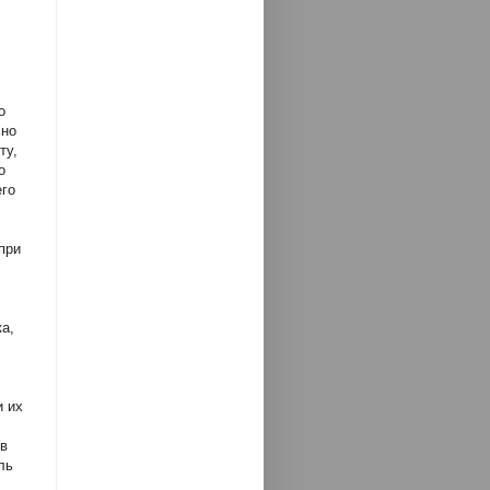
о
 но
ту,
о
его
при
ка,
и их
 в
ль