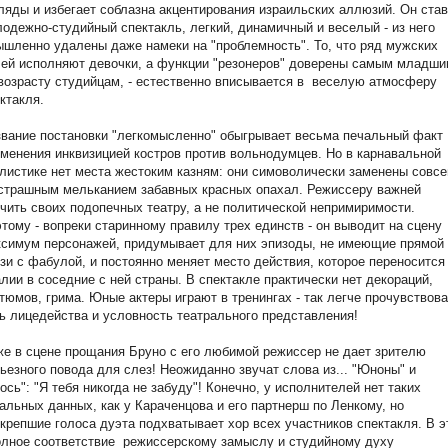
ляды и избегает соблазна акцентирования израильских аллюзий. Он став
одежно-студийный спектакль, легкий, динамичный и веселый - из него
шленно удалены даже намеки на "проблемность". То, что ряд мужских
ей исполняют девочки, а функции "резонеров" доверены самым младш
возрасту студийцам, - естественно вписывается в веселую атмосферу
ктакля.
вание постановки "легкомысленно" обыгрывает весьма печальный факт
менения инквизицией костров против вольнодумцев. Но в карнавальной
листике нет места жестоким казням: они симоволически заменены совс
страшным мельканием забавных красных опахал. Режиссеру важней
чить своих подопечных театру, а не политической непримиримости.
тому - вопреки старинному правилу трех единств - он выводит на сцену
симум персонажей, придумывает для них эпизоды, не имеющие прямой
зи с фабулой, и постоянно меняет место действия, которое переносится
лии в соседние с ней страны. В спектакле практически нет декораций,
тюмов, грима. Юные актеры играют в тренингах - так легче прочувствова
ь лицедейства и условность театрального представления!
е в сцене прощания Бруно с его любимой режиссер не дает зрителю
ьезного повода для слез! Неожиданно звучат слова из... "Юноны" и
ось": "Я тебя никогда не забуду"! Конечно, у исполнителей нет таких
альных данных, как у Караченцова и его партнерш по Ленкому, но
крепшие голоса дуэта подхватывает хор всех участников спектакля. В 
олное соответствие режиссерскому замыслу и студийному духу