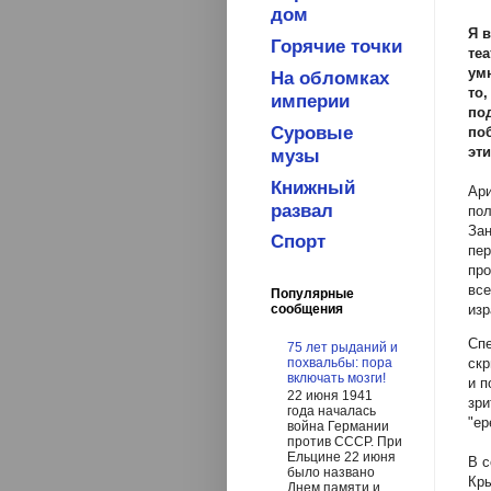
дом
Я 
Горячие точки
теа
ум
На обломках
то
империи
по
Суровые
по
эти
музы
Книжный
Ари
развал
пол
Зан
Спорт
пер
про
все
Популярные
изр
сообщения
Спе
75 лет рыданий и
похвальбы: пора
скр
включать мозги!
и п
22 июня 1941
зри
года началась
"ер
война Германии
против СССР. При
Ельцине 22 июня
В с
было названо
Кры
Днем памяти и