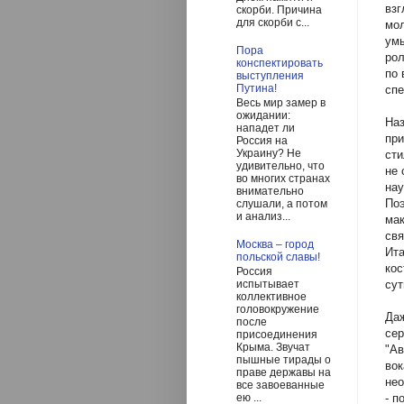
взг
скорби. Причина
для скорби с...
мол
умы
Пора
рол
конспектировать
по 
выступления
Путина!
спе
Весь мир замер в
ожидании:
Наз
нападет ли
при
Россия на
Украину? Не
сти
удивительно, что
не 
во многих странах
нау
внимательно
Поэ
слушали, а потом
и анализ...
мак
свя
Москва – город
Ита
польской славы!
кос
Россия
сут
испытывает
коллективное
головокружение
Даж
после
сер
присоединения
Крыма. Звучат
"Ав
пышные тирады о
вок
праве державы на
нео
все завоеванные
- п
ею ...