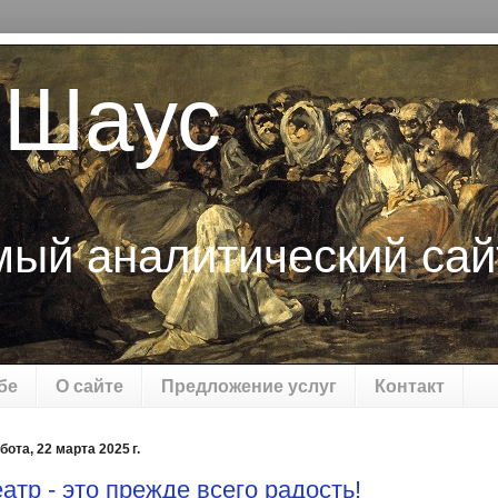
 Шаус
мый аналитический сай
бе
О сайте
Предложение услуг
Контакт
бота, 22 марта 2025 г.
атр - это прежде всего радость!