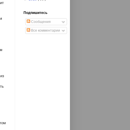
ит
Подпишитесь
им
Сообщения
Все комментарии
ем
 из
ть
этом