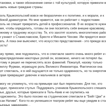
тановки, а также обозначение связи с той культурой, которую привезли в
аиль новые граждане страны.
эль Крыжопольский вовсе не безразличен и к политике, и к морали, и к
бокой драматургии. Но мне нравится, как он работает с подростками.
эль не спешит превратить детей в профессионалов. В их возрасте нужн
мя, чтобы определить, готовы ли они посвятить себя внешне красивому,
жному и трудному искусству. Те, кто захотят осилить многолетнюю рабо
 узнают о Станиславском, Брехте и Михаиле Чехове. Им придется мног
ать. А пока они выясняют, что искусство представления - это прежде вс
дость!
жу прямо, мне подумалось, что в спектакле занято очень много ребят и 
ераспределении некоторых ролей он, возможно, ничего не потерял бы.
тому я решил не перечислять всех фамилий. Пожалуй, назову только
иллу Фурман, играющую роль Великого Инквизитора. Фактически она
ет спектакль, и в ней ощущается не только одаренность, но та энергети
орая превращает девочек и мальчиков в актеров.
могу не упомянуть, что на премьере зал был переполнен. Для тех, кто
здал, приносили стулья. Поддержать учеников Крыжопольского спешил
ьи, друзья, которые приехали в Тель-Авив и не скупились на
одисменты. Это было похоже на студенческие спектакли в "Бейт Цви" и
сан Нативе". Кого-то из увлекшихся театром ребят мы еще увидим в сто
ьезных заведениях...