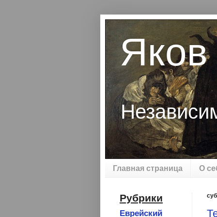
Яков
Независи
Главная страница
О се
Рубрики
суб
Те
Еврейский