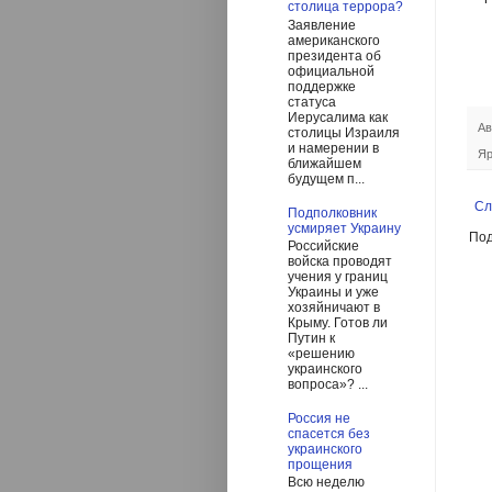
столица террора?
Заявление
американского
президента об
официальной
поддержке
статуса
Иерусалима как
Ав
столицы Израиля
и намерении в
Яр
ближайшем
будущем п...
Сл
Подполковник
усмиряет Украину
Под
Российские
войска проводят
учения у границ
Украины и уже
хозяйничают в
Крыму. Готов ли
Путин к
«решению
украинского
вопроса»? ...
Россия не
спасется без
украинского
прощения
Всю неделю