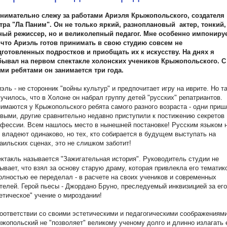
внимательно слежу за работами Ариэля Крыжопольского, создателя
тра "Ла Паним". Он не только яркий, разноплановый актер, тонкий,
ный режиссер, но и великолепный педагог. Мне особенно импониру
, что Ариэль готов принимать в свою студию совсем не
дготовленных подростков и приобщать их к искусству. На днях я
бывал на первом спектакле холонских учеников Крыжопольского. С
ми ребятами он занимается три года.
эль - не сторонник "войны культур" и предпочитает игру на иврите. Но т
училось, что в Холоне он набрал группу детей "русских" репатриантов.
имаются у Крыжопольского ребята самого разного возраста - одни приш
выми, другие сравнительно недавно приступили к постижению секретов
фессии. Всем нашлось место в нынешней постановке! Русским языком 
 владеют одинаково, но тех, кто собирается в будущем выступать на
аильских сценах, это не слишком заботит!
ктакль называется "Зажигательная история". Руководитель студии не
ывает, что взял за основу старую драму, которая привлекла его тематик
олностью ее переделал - в расчете на своих учеников и современных
телей. Герой пьесы - Джордано Бруно, преследуемый инквизицией за его
етическое" учение о мироздании!
оответствии со своими эстетическими и педагогическими соображениями
жопольский не "позволяет" великому ученому долго и длинно излагать 