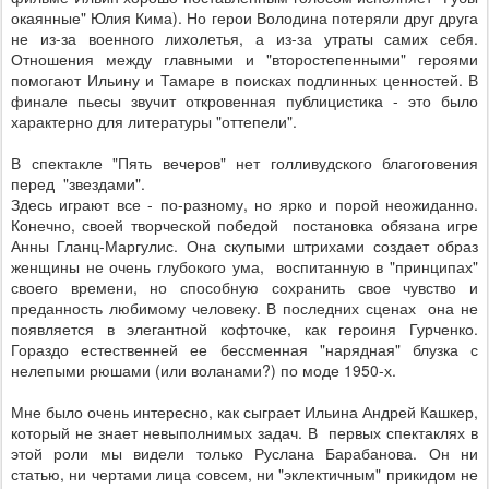
окаянные" Юлия Кима). Но герои Володина потеряли друг друга
не из-за военного лихолетья, а из-за утраты самих себя.
Отношения между главными и "второстепенными" героями
помогают Ильину и Тамаре в поисках подлинных ценностей. В
финале пьесы звучит откровенная публицистика - это было
характерно для литературы "оттепели".
В спектакле "Пять вечеров" нет голливудского благоговения
перед "звездами".
Здесь играют все - по-разному, но ярко и порой неожиданно.
Конечно, своей творческой победой постановка обязана игре
Анны Гланц-Маргулис. Она скупыми штрихами создает образ
женщины не очень глубокого ума, воспитанную в "принципах"
своего времени, но способную сохранить свое чувство и
преданность любимому человеку. В последних сценах она не
появляется в элегантной кофточке, как героиня Гурченко.
Гораздо естественней ее бессменная "нарядная" блузка с
нелепыми рюшами (или воланами?) по моде 1950-х.
Мне было очень интересно, как сыграет Ильина Андрей Кашкер,
который не знает невыполнимых задач. В первых спектаклях в
этой роли мы видели только Руслана Барабанова. Он ни
статью, ни чертами лица совсем, ни "эклектичным" прикидом не