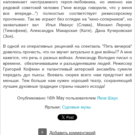
напоминает неотразимого героя-любовника, но именно как
рядовой советский человек ("мне всегда говорили, что у меня
все впереди...") полностью соответствует режиссерскому
прочтению. Так же играют без оглядки на "кино-соперников", но
захватывают зал Илья Иванус (Слава), Михаил Лернер
(Тимофеев), Александра Макарская (Катя), Дана Кучеровская
(Зоя).
В одной из оперативных рецензий на спектакль "Пять вечеров"
довелось прочесть, что он звучит актуально в дни войны!? А мне
кажется, что речь о разных войнах. Александр Володин писал о
времени, обезличивавшем и разъединявшем людей. Режиссер
Григорий Кофман и талантливый актерский ансамбль сумели
передать дух пьесы. Воевать скорее всего нам предстоит всё
меньше. Тем больше нам нужен хороший театр, сохраняющий
лучшие духовные традиции страны нашего исхода!
Опубликовано
16th May
пользователем
Яков Шаус
Ярлыки:
Суровые музы
0
Добавить комментарий