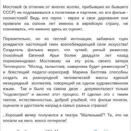
Мостовой (в отличие от многих коллег, прибывших из бывшего
СССР) не подлаживался к политикам и партиям, но его фильм -
сионистский! Ведь его герои - евреи и свои дарования они
привезли на склоне лет именно в еврейскую страну, не
сомневаясь, что именно здесь их оценят..
Поразительно, но из теплой интонации, забавных сцен
рождается настоящий гимн всепобеждающей силе искусства!
Создатель фильма верит, что чуткий, умный режиссер
(покойный Евгений Арье более двадцати лет назад
порекомендовал Мостовому на эту роль своего актера
Теплицкого: "Молод, талантлив, наверняка будет режиссером")
и блестящий педагог-хореограф Марина Белтова способны
создать из разнородной человеческой массы единый
незаурядный коллектив, говорящий на одном художественном
языке. Так и было на самом деле - документалист только
"подсмотрел" и заснял этот процесс. Н сделал это с таким
тактом, естественностью, доброй улыбкой, что фильм поняли,
оценили и удостоили наград в самых разных странах!
..Хороший вечер получился в театре "Маленький"! Те, кто не
попали на него, много потеряли!