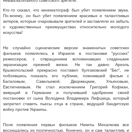
невзыскательного советского зрителя.
Кто-то сказал, что кинематограф был убит появлением звука.
По-моему, он был убит появлением красивых и талантливых
актеров, которые очаровывали зрителей и заставляли их забыть
о художественных преимуществах относительно молодого
искусства!
Не случайно сценические версии знаменитых советских
фильмов появлялись в Израиле в постановке "русских"
режиссеров, с отвращением вспоминавших сладенькие
экранизации прежней жизни. Не так давно Ариэль
Крыжопольский прекрасно поставил булгаковский "Бег", не
побоявшись показать его публике, помнившей фильм с
Баталовым, Савельевой, Дворжецким, Ульяновым,
Евстигнеевым. Не стал исключением Григорий Кофман,
живущий в Германии и получивший одобрение своей
постановки от сына Володина Владимира Лифшица, который
запретил ставить пьесы отца в стране, ведущей бандитскую
войну против Украины.
Поле появления первых фильмов Никиты Михалкова все
восхищались их поэтичностью. Конечно, он и сам талантлив, и