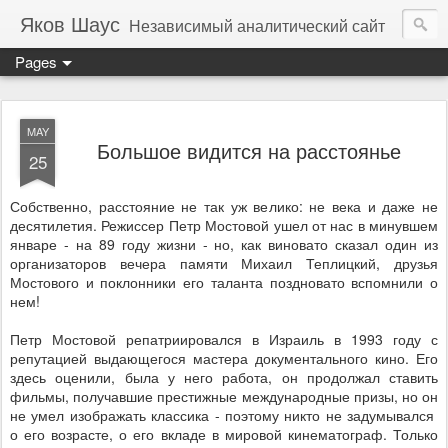
Яков Шаус
Независимый аналитический сайт
Pages
MAY
Большое видится на расстоянье
25
Собственно, расстояние не так уж велико: не века и даже не
десятилетия. Режиссер Петр Мостовой ушел от нас в минувшем
январе - на 89 году жизни - но, как виновато сказал один из
организаторов вечера памяти Михаил Теплицкий, друзья
Мостового и поклонники его таланта поздновато вспомнили о
нем!
Петр Мостовой репатриировался в Израиль в 1993 году с
репутацией выдающегося мастера документального кино. Его
здесь оценили, была у него работа, он продолжал ставить
фильмы, получавшие престижные международные призы, но он
не умел изображать классика - поэтому никто не задумывался
о его возрасте, о его вкладе в мировой кинематограф. Только