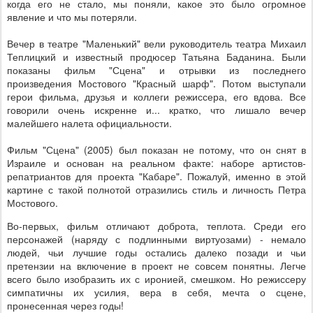
когда его не стало, мы поняли, какое это было огромное
явление и что мы потеряли.
Вечер в театре "Маленький" вели руководитель театра Михаил
Теплицкий и известный продюсер Татьяна Баданина. Были
показаны фильм "Сцена" и отрывки из последнего
произведения Мостового "Красный шарф". Потом выступали
герои фильма, друзья и коллеги режиссера, его вдова. Все
говорили очень искренне и... кратко, что лишало вечер
малейшего налета официальности.
Фильм "Сцена" (2005) был показан не потому, что он снят в
Израиле и основан на реальном факте: наборе артистов-
репатриантов для проекта "Кабаре". Пожалуй, именно в этой
картине с такой полнотой отразились стиль и личность Петра
Мостового.
Во-первых, фильм отличают доброта, теплота. Среди его
персонажей (наряду с подлинными виртуозами) - немало
людей, чьи лучшие годы остались далеко позади и чьи
претензии на включение в проект не совсем понятны. Легче
всего было изобразить их с иронией, смешком. Но режиссеру
симпатичны их усилия, вера в себя, мечта о сцене,
пронесенная через годы!