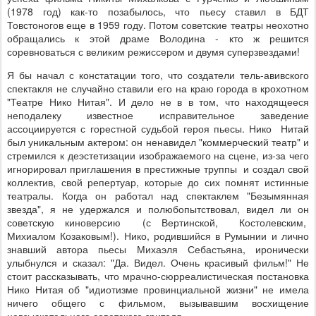
(1978 год) как-то позабылось, что пьесу ставил в БДТ
Товстоногов еще в 1959 году. Потом советские театры неохотно
обращались к этой драме Володина - кто ж решится
соревноваться с великим режиссером и двумя суперзвездами!
Я бы начал с констатации того, что создатели тель-авивского
спектакля не случайно ставили его на краю города в крохотном
"Театре Нико Нитая". И дело не в в том, что находящееся
неподалеку известное исправительное заведение
ассоциируется с горестной судьбой героя пьесы. Нико Нитай
был уникальным актером: он ненавидел "коммерческий театр" и
стремился к деэстетизации изображаемого на сцене, из-за чего
игнорировал приглашения в престижные труппы и создал свой
коллектив, свой репертуар, которые до сих помнят истинные
театралы. Когда он работал над спектаклем "Безымянная
звезда", я не удержался и полюбопытствовал, видел ли он
советскую киноверсию (с Вертинской, Костолевским,
Михиалом Козаковым!). Нико, родившийся в Румынии и лично
знавший автора пьесы Михаэля Себастьяна, иронически
улыбнулся и сказал: "Да. Видел. Очень красивый фильм!" Не
стоит рассказывать, что мрачно-сюрреалистическая постановка
Нико Нитая об "идиотизме провинциальной жизни" не имела
ничего общего с фильмом, вызывавшим восхищение