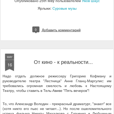
Опубликовано
25th May
пользователем
Яков Шаус
Ярлыки:
Суровые музы
0
Добавить комментарий
MAY
От кино - к реальности...
16
Надо отдать должное режиссеру Григорию Кофману и
руководителю театра "Лестница" Анне Гланц-Маргулис: им
требовались огромная смелость и любовь к Настоящему
Театру, чтобы ставить в Тель-Авиве "Пять вечеров"!
То, что Александр Володин - прекрасный драматург, "знают" все
(хотя никто его пьес не читает...). Но после ошеломительного
успеха фильма Никиты Михалкова с Гурченко и Любшиным