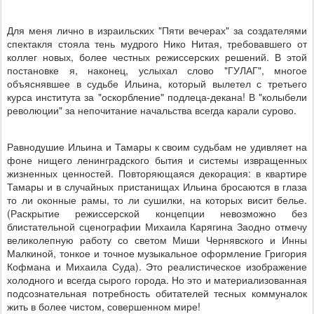
Для меня лично в израильских "Пяти вечерах" за создателями
спектакля стояла тень мудрого Нико Нитая, требовавшего от
коллег новых, более честных режиссерских решений. В этой
постановке я, наконец, услыхал слово "ГУЛАГ", многое
объяснявшее в судьбе Ильина, который вылетел с третьего
курса института за "оскорбление" подлеца-декана! В "колыбели
революции" за непочитание начальства всегда карали сурово.
Равнодушие Ильина и Тамары к своим судьбам не удивляет на
фоне нищего ленинградского бытия и системы извращенных
жизненных ценностей. Повторяющаяся декорация: в квартире
Тамары и в случайных пристанищах Ильина бросаются в глаза
то ли оконные рамы, то ли сушилки, на которых висит белье.
(Раскрытие режиссерской концепции невозможно без
блистательной сценографии Михаила Карягина Заодно отмечу
великолепную работу со светом Миши Чернявского и Инны
Малкиной, тонкое и точное музыкальное оформление Григория
Кофмана и Михаила Суда). Это реалистическое изображение
холодного и всегда сырого города. Но это и материализованная
подсознательная потребность обитателей тесных коммуналок
жить в более чистом, совершенном мире!