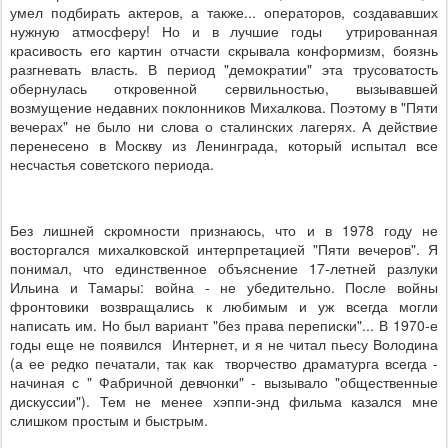
умел подбирать актеров, а также... операторов, создававших
нужную атмосферу! Но и в лучшие годы утрированная
красивость его картин отчасти скрывала конформизм, боязнь
разгневать власть. В период "демократии" эта трусоватость
обернулась откровенной сервильностью, вызывавшей
возмущение недавних поклонников Михалкова. Поэтому в "Пяти
вечерах" не было ни слова о сталинских лагерях. А действие
перенесено в Москву из Ленинграда, который испытал все
несчастья советского периода.
Без лишней скромности признаюсь, что и в 1978 году не
восторгался михалковской интерпретацией "Пяти вечеров". Я
понимал, что единственное объяснение 17-летней разлуки
Ильина и Тамары: война - не убедительно. После войны
фронтовики возвращались к любимым и уж всегда могли
написать им. Но был вариант "без права переписки"... В 1970-е
годы еще не появился Интернет, и я не читал пьесу Володина
(а ее редко печатали, так как творчество драматурга всегда -
начиная с " Фабричной девчонки" - вызывало "общественные
дискуссии"). Тем не менее хэппи-энд фильма казался мне
слишком простым и быстрым.