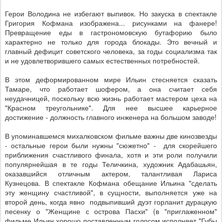
Герои Володина не избегают выпивок. Но закуска в спектакле
Григория Кофмана изображена... рисунками на фанере!
Превращение еды в гастрономовскую бутафорию было
характерно не только для города блокады. Это вечный и
главный дефицит советского человека, за годы социализма так
и не удовлетворившего самых естественных потребностей.
В этом деформированном мире Ильин стесняется сказать
Тамаре, что работает шофером, а она считает себя
неудачницей, поскольку всю жизнь работает мастером цеха на
"Красном треугольнике". Для нее высшее карьерное
достижение - должность главного инженера на большом заводе!
В упоминавшемся михалковском фильме важны две кинозвезды
- остальные герои были нужны "сюжетно" - для скорейшего
приближения счастливого финала, хотя и эти роли получили
популярнейшая в те годы Теличкина, художник Адабашьян,
оказавшийся отличным актером, талантливая Лариса
Кузнецова. В спектакле Кофмана обещание Ильина "сделать
эту женщину счастливой", в сущности, выполняется уже на
второй день, когда явно подвыпивший дуэт горланит дурацкую
песенку о "Женщине с острова Пасхи" (в "приглаженном"
фильме Ильин хорошо поставленным голосом исполняет "Губы