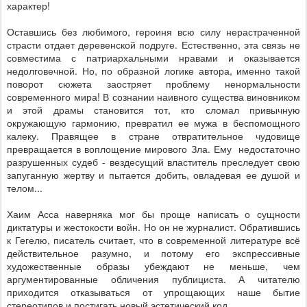
характер!
Оставшись без любимого, героиня всю силу нерастраченной
страсти отдает деревенской подруге. Естественно, эта связь не
совместима с патриархальными нравами и оказывается
недолговечной. Но, по образной логике автора, именно такой
поворот сюжета заостряет проблему ненормальности
современного мира! В сознании наивного существа виновником
и этой драмы становится тот, кто сломал привычную
окружающую гармонию, превратил ее мужа в беспомощного
калеку. Правящее в стране отвратительное чудовище
превращается в воплощение мирового Зла. Ему недостаточно
разрушенных судеб - вездесущий властитель преследует свою
запуганную жертву и пытается добить, овладевая ее душой и
телом...
Хаим Асса наверняка мог бы проще написать о сущности
диктатуры и жестокости войн. Но он не журналист. Обратившись
к Гегелю, писатель считает, что в современной литературе всё
действительное разумно, и потому его экспрессивные
художественные образы убеждают не меньше, чем
аргументированные обличения публициста. А читателю
приходится отказываться от упрощающих наше бытие
стереотипов и постигать новый эстетический код.