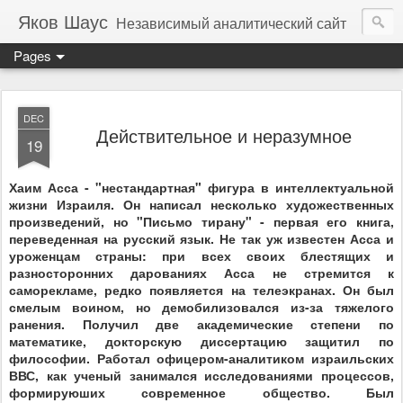
Яков Шаус
Независимый аналитический сайт
Pages
DEC
Действительное и неразумное
19
Хаим Асса - "нестандартная" фигура в интеллектуальной
жизни Израиля. Он написал несколько художественных
произведений, но "Письмо тирану" - первая его книга,
переведенная на русский язык. Не так уж известен Асса и
уроженцам страны: при всех своих блестящих и
разносторонних дарованиях Асса не стремится к
саморекламе, редко появляется на телеэкранах. Он был
смелым воином, но демобилизовался из-за тяжелого
ранения. Получил две академические степени по
математике, докторскую диссертацию защитил по
философии. Работал офицером-аналитиком израильских
ВВС, как ученый занимался исследованиями процессов,
формируюших современное общество. Был