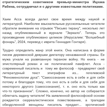
стратегическим советником премьер-министра Ицхака
Рабина, сотрудничал и с другими известными политиками.
Хаим Асса всегда делил свое время между наукой и
литературой. Наиболее взыскательные русскоязычные читатели
обратили внимание на отрывок "Письмо тирану", несколько лет
назад опубликованный в журнале "Зеркало". Теперь это
произведение опубликовано целиком (Иерусалим: "Волшебный
фонарь", 2024, перевод с иврита Геннадия Гонтаря).
Трудно определить жанр этой книги. Она написана в форме
писем деревенской девушки диктатору неназванной страны. Ее
мужа угнали на развязанную тираном войну. Но книга - не
эпистолярный роман и не политический памфлет. Асса -
современный писатель и тому же философ - предваряет свой
литературный текст эпиграфом из... гегелевской
"Феноменологии духа": "Самосознание есть в себе и для себя
потому и благодаря тому, что оно есть в себе и для себя для
некоторого другого (самосознания), т. е. оно есть только как
что-то признанное". Сложно, конечно, но автор не собирается
облегчать задачу читателя! На заявленной философской основе
рождается сюрреалистическое повествование, а трагедии
обездоленной женщины писатель придает... эротический