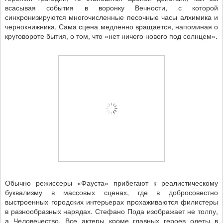
всасывая события в воронку Вечности, с которой
синхронизируются многочисленные песочные часы алхимика и
чернокнижника. Сама сцена медленно вращается, напоминая о
круговороте бытия, о том, что «нет ничего нового под солнцем».
Обычно режиссеры «Фауста» прибегают к реалистическому
буквализму в массовых сценах, где в добросовестно
выстроенных городских интерьерах прохаживаются филистеры
в разнообразных нарядах. Стефано Пода изображает не толпу,
а Человечество. Все актеры кроме главных героев одеты в