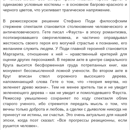
одинаково условные костюмы – в основном багрово-красного и
черного цветов, что усиливает трагическое напряжение.
В режиссерском решении Стефано Поди философским
стержнем спектакля становится столкновение человеческого и
античеловеческого. Гете писал «Фауста» в эпоху романтизма,
поэтизировавшего сверхчеловека, и частично оправдывал
жестокость своего героя его могучей страстью к познанию, его
желанием служить людям. У Поди главной героиней становится
Маргарита, отношение к ней – нравственный критерий для
оценки других персонажей. В первом акте в центре сакрального
Круга высится бесформенная груда потрепанных книг, как
монумент бессмысленной ложной учености. Во втором акте в
Круг вписан ствол огромного высохшего дерева,
напоминающий слова Гете о том, что «теория мертва, но
зеленеет древо жизни». Тем не менее зритель так и не увидит
зеленеющего дерева – как не увидит и помолодевшего Фауста.
Режиссер умышленно сохраняет по ходу спектакля облик
старого ученого, ибо стремится передать мысль о том, что
вечны только доброта и любовь, а сделки с дьяволом никогда не
принесут ни истины, ни счастья. Это очень актуально для нашей
эпохи, когда поэт сказал: «Все прогрессы реакционны, если
рушится человек».