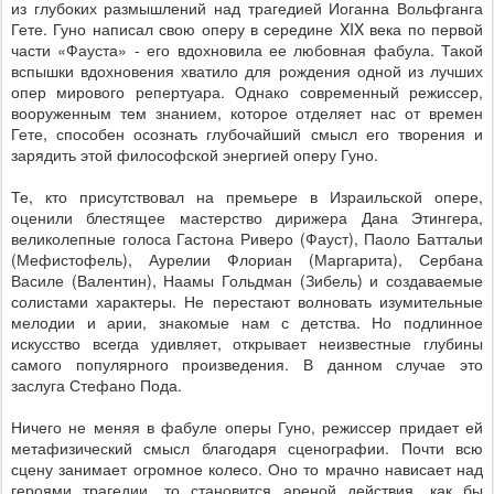
из глубоких размышлений над трагедией Иоганна Вольфганга
Гете. Гуно написал свою оперу в середине
XIX
века по первой
части «Фауста» - его вдохновила ее любовная фабула. Такой
вспышки вдохновения хватило для рождения одной из лучших
опер мирового репертуара. Однако современный режиссер,
вооруженным тем знанием, которое отделяет нас от времен
Гете, способен осознать глубочайший смысл его творения и
зарядить этой философской энергией оперу Гуно.
Те, кто присутствовал на премьере в Израильской опере,
оценили блестящее мастерство дирижера Дана Этингера,
великолепные голоса Гастона Риверо (Фауст), Паоло Баттальи
(Мефистофель), Аурелии Флориан (Маргарита), Сербана
Василе (Валентин), Наамы Гольдман (Зибель) и создаваемые
солистами характеры. Не перестают волновать изумительные
мелодии и арии, знакомые нам с детства. Но подлинное
искусство всегда удивляет, открывает неизвестные глубины
самого популярного произведения. В данном случае это
заслуга Стефано Пода.
Ничего не меняя в фабуле оперы Гуно, режиссер придает ей
метафизический смысл благодаря сценографии. Почти всю
сцену занимает огромное колесо. Оно то мрачно нависает над
героями трагедии, то становится ареной действия, как бы