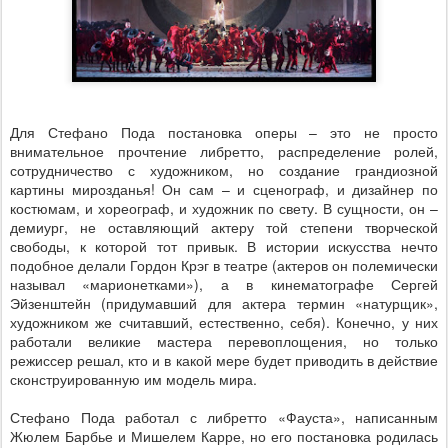
Для Стефано Пода постановка оперы – это не просто
внимательное прочтение либретто, распределение ролей,
сотрудничество с художником, но создание грандиозной
картины мирозданья! Он сам – и сценограф, и дизайнер по
костюмам, и хореограф, и художник по свету. В сущности, он –
демиург, не оставляющий актеру той степени творческой
свободы, к которой тот привык. В истории искусства нечто
подобное делали Гордон Крэг в театре (актеров он полемически
называл «марионетками»), а в кинематографе Сергей
Эйзенштейн (придумавший для актера термин «натурщик»,
художником же считавший, естественно, себя). Конечно, у них
работали великие мастера перевоплощения, но только
режиссер решал, кто и в какой мере будет приводить в действие
сконструированную им модель мира.
Стефано Пода работал с либретто «Фауста», написанным
Жюлем Барбье и Мишелем Карре, но его постановка родилась