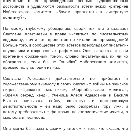
отсутствие в ее произведениях особых художественных
достоинств и удивляются размытости эстетических критериев
Нобелевского комитета: «Зачем приплетать к литературе
политику?».
По моему глубокому убеждению, среди тех, кто отказывает
Светлане Алексиевич в праве числиться по писательскому
ведомству, почти сто процентов не читали ее произведений!
Больше того, в сообществе этих эстетов преобладают писатели-
неудачники и откровенные графоманы. Они высказывают свои
претензии обиженным тоном, словно писательница их лично
обокрала и, если бы не "ошибка" Нобелевского комитета,
премию получил один из них.
Светлана Алексиевич действительно не прибегает к
художественному вымыслу в своих книгах «У войны не женское
лицо», «Цинковые мальчики», «Чернобыльская молитва»,
«Время секонд хэнд». Ученица Алеся Адамовича и Василя
Быкова описывала войну, советскую и постсоветскую
действительность – ей надо было разгребать горы лжи, и
потому требовались не фантазия, не стилистические изыски, а
смелость и честность.
Она могла бы назвать своим учителем и того, кто сказал, что