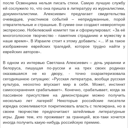
после Освенцима нельзя писать стихи. Самую лучшую службу
ей сослужило то, что она пришла в литературу из журналистики,
документалистики. Алексиевич предлагает свидетельства
очевидцев, участников событий – непридуманные, порой
отвратительные и страшные. В сумме они создают невероятную
экспрессию. Нобелевский комитет так и сформулировал: «За её
многоголосное творчество - памятник страданию и мужеству в
наше время». В Израиле стоит к этому добавить: «... И за такое
изображение еврейских трагедий, которое трудно найти у
еврейских авторов».
В одном из интервью Светлана Алексиевич – дочь украинки и
белоруса, пишущая по-русски и на трех своих родинах
оказавшаяся не ко двору, - точно охарактеризовала
сегодняшнюю ситуацию: «Русская литература, вообще русская
культура, неохотно впускает мир в себя. Может, инстинкт
самосохранения срабатывает». Конечно, срабатывает, когда за
пассивное присутствие на демонстрации можно получить
несколько лет лагерей! Некоторые российские писатели
изредка осмеливаются покритиковать власть с телеэкрана, но в
своем творчестве предпочитают затейливые литературные
игры. Даже тем, кто проживает за границей, все-таки хочется
иногда получить какую-нибудь российскую премию.