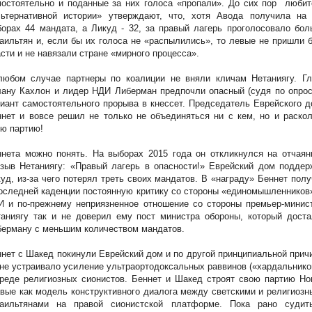
остоятельно и поданные за них голоса «пропали». До сих пор
любит
льтернативной истории» утверждают, что, хотя Авода получила на 
орах 44 мандата, а Ликуд - 32, за правый лагерь проголосовало бо
аильтян и, если бы их голоса не «распылились», то левые не пришли 
сти и не навязали стране «мирного процесса».
любом случае партнеры по коалиции не вняли кличам Нетаниягу. Гл
ану Кахлон и лидер НДИ Либерман предпочли опасный (судя по опрос
иант самостоятельного прорыва в кнессет. Председатель Еврейского 
нет и вовсе решил не только не объединяться ни с кем, но и раско
ю партию!
нета можно понять. На выборах 2015 года он откликнулся на отчаян
зыв Нетаниягу: «Правый лагерь в опасности!» Еврейский дом поддер
уд, из-за чего потерял треть своих мандатов. В «награду» Беннет пол
оследней каденции постоянную критику со стороны «единомышленников
 и по-прежнему неприязненное отношение со стороны премьер-минист
аниягу так и не доверил ему пост министра обороны, который доста
ерману с меньшим количеством мандатов.
нет с Шакед покинули Еврейский дом и по другой принципиальной прич
не устраивало усиление ультраортодоксальных раввинов («хардальнико
реде религиозных сионистов. Беннет и Шакед строят свою партию Но
вые как модель конструктивного диалога между светскими и религиоз
раильтянами на правой сионистской платформе. Пока рано судит