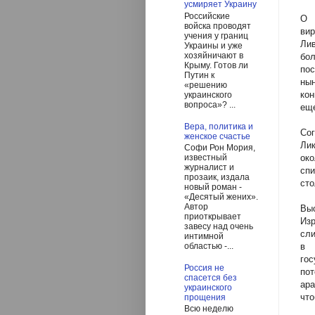
усмиряет Украину
Российские
О 
войска проводят
ви
учения у границ
Лив
Украины и уже
хозяйничают в
бо
Крыму. Готов ли
пос
Путин к
нын
«решению
кон
украинского
вопроса»? ...
еще
Вера, политика и
Со
женское счастье
Лик
Софи Рон Мория,
ок
известный
журналист и
спи
прозаик, издала
сто
новый роман -
«Десятый жених».
Автор
Вы
приоткрывает
Из
завесу над очень
сли
интимной
в 
областью -...
го
Россия не
по
спасется без
ара
украинского
что
прощения
Всю неделю