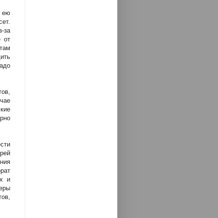
 ею
ет.
з-за
 от
там
дить
надо
ов,
учае
кие
ерно
сти
рей
ения
рат
х и
еры
ов,