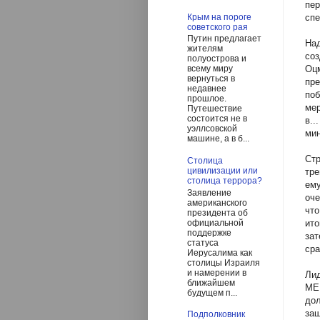
пер
спе
Крым на пороге
советского рая
Путин предлагает
На
жителям
соз
полуострова и
Оц
всему миру
вернуться в
пр
недавнее
поб
прошлое.
мер
Путешествие
состоится не в
в..
уэллсовской
мин
машине, а в б...
Ст
Столица
цивилизации или
тре
столица террора?
ем
Заявление
оче
американского
что
президента об
официальной
ито
поддержке
за
статуса
сра
Иерусалима как
столицы Израиля
и намерении в
Ли
ближайшем
МЕ
будущем п...
до
защ
Подполковник