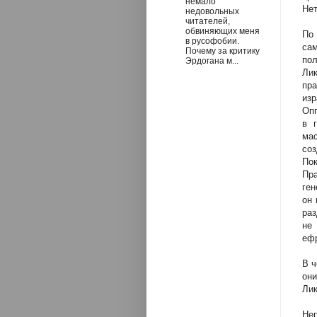
немало
Нет
недовольных
читателей,
обвиняющих меня
По
в русофобии.
са
Почему за критику
пол
Эрдогана м...
Лик
пр
изр
Оп
в 
мас
соз
Пок
Пр
ген
он 
раз
не
ефр
В ч
они
Лик
Неп