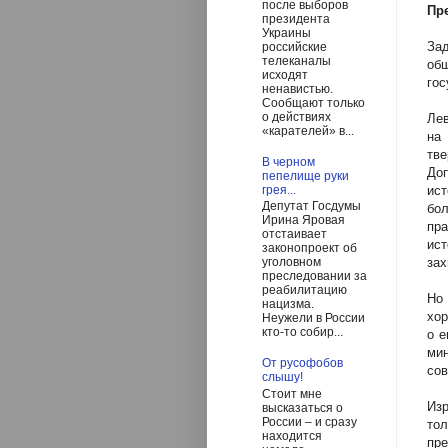
после выборов
Пр
президента
Украины
За
российские
телеканалы
об
исходят
гос
ненавистью.
Сообщают только
о действиях
Лев
«карателей» в...
на
тв
В черном
Доп
пепелище руки
ис
грея...
Депутат Госдумы
бо
Ирина Яровая
пр
отстаивает
ис
законопроект об
зах
уголовном
преследовании за
реабилитацию
Но
нацизма.
хо
Неужели в России
кто-то собир...
о е
ми
От русофобов
сов
слышу!
Стоит мне
Изр
высказаться о
России – и сразу
тол
находится
пр