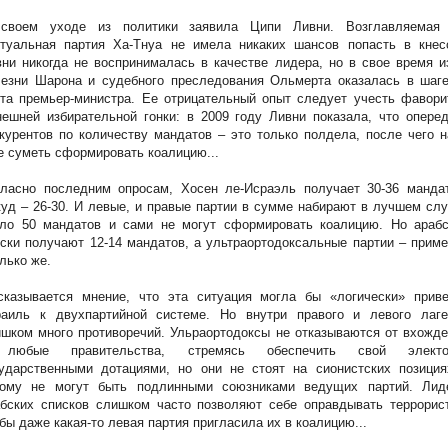
своем уходе из политики заявила Ципи Ливни. Возглавляемая
ртуальная партия Ха-Тнуа не имела никаких шансов попасть в кнесс
ни никогда не воспринималась в качестве лидера, но в свое время и
лезни Шарона и судебного преследования Ольмерта оказалась в шаге
та премьер-министра. Ее отрицательный опыт следует учесть фавори
ешней избирательной гонки: в 2009 году Ливни показала, что опере
курентов по количеству мандатов – это только полдела, после чего 
 суметь сформировать коалицию...
гласно последним опросам, Хосен ле-Исраэль получает 30-36 мандат
уд – 26-30. И левые, и правые партии в сумме набирают в лучшем сл
оло 50 мандатов и сами не могут сформировать коалицию. Но арабс
ски получают 12-14 мандатов, а ультраортодоксальные партии – прим
лько же.
сказывается мнение, что эта ситуация могла бы «логически» приве
раиль к двухпартийной системе. Но внутри правого и левого лаге
шком много противоречий. Ульраортодоксы не отказываются от вхожд
любые правительства, стремясь обеспечить свой электо
сударственными дотациями, но они не стоят на сионистских позиция
тому не могут быть подлинными союзниками ведущих партий. Лид
бских списков слишком часто позволяют себе оправдывать террорист
бы даже какая-то левая партия пригласила их в коалицию...