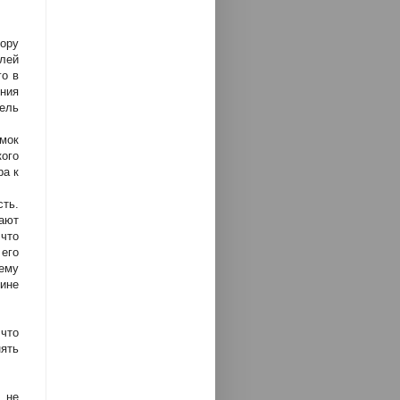
ору
лей
го в
ения
ель
 мок
ого
ра к
сть.
ают
 что
 его
 ему
ине
 что
ять
 не