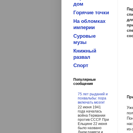
дом
Па
Горячие точки
сп
дл
На обломках
пр
империи
сп
Суровые
со
музы
Книжный
развал
Спорт
Популярные
сообщения
75 лет рыданий и
Пр
похвальбы: пора
включать мозги!
22 июня 1941
Уже
года началась
пол
война Германии
Пон
против СССР. При
нас
Ельцине 22 июня
было названо
из
Днем памяти и