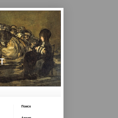
т
Поиск