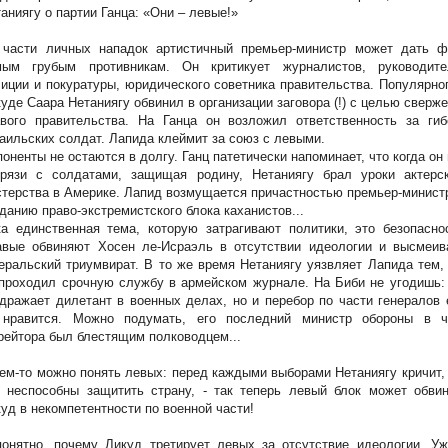
аниягу о партии Ганца: «Они – левые!»
 части личных нападок артистичный премьер-министр может дать ф
мым грубым противникам. Он критикует журналистов, руководите
иции и покуратуры, юридического советника правительства. Популярно
уде Саара Нетаниягу обвинил в организации заговора (!) с целью сверж
авого правительства.
На Ганца он возложил ответственность за гиб
аильских солдат. Лапида клеймит за союз с левыми.
поненты
не остаются в долгу. Ганц патетически напоминает, что когда он
грязи с солдатами, защищая родину, Нетаниягу брал уроки актерск
терства в Америке. Лапид возмущается причастностью премьер-минист
данию право-экстремистского блока каханистов...
а единственная тема, которую затрагивают политики, это безопасно
авые обвиняют Хосен ле-Исраэль в отсутствии идеологии и высмеив
еральский триумвират. В то же время Нетаниягу уязвляет Лапида тем,
проходил срочную службу в армейском журнале. На Биби не угодишь:
дражает дилетант в военных делах, но и перебор по части генералов
 нравится. Можно подумать, его последний министр обороны в ч
ейтора был блестящим полководцем...
ем-то можно понять левых: перед каждыми выборами Нетаниягу кричит,
 неспособны защитить страну, - так теперь левый блок может обвин
уд в некомпетентности по военной части!
онятно, почему Ликуд третирует левых за отсутствие идеологии. Уж