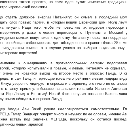
спективах такого проекта, но сама идея сулит изменение традицион
ктра израильской политики.
до отдать должное энергии Нетаниягу: он сумел в последний мом
дать блок правых партий, в который вошли Еврейский дом, Ихуд леу
ма иегудит. Ради того, чтобы не позволить их лидерам перессорить
емьер-министр даже отложил переговоры с Путиным в Москве! 
уждения мелких попутчиков к единству Нетаниягу пошел на неордина
ы: он обещал забронировать для объединенного правого блока 28-е м
. ликудовском списке, а в случае успеха на выборах выделить ему 
истерских портфеля!
ремление к объединению в противоположных лагерях подогревал
вогой, которую испытывали и правые, и левые. Нетаниягу не скрывал,
у очень не нравится выход на второе место в опросах Ганца. В с
редь, и сам Ганц, и теряющие из-за него рейтинги левые лидеры вид
 Ликуд уверенно лидирует в опросах и в одиночку его никто не останови
ге к Ганцу примкнули бывшие начальники генштаба Яалон и Ашкенази
тем Яир Лапид с Еш атид! Новый блок получил название Кахоль-лава
зу начал обходить в опросах Ликуд.
дер Аводы Ави Габай решил баллотироваться самостоятельно. Гл
РЕЦа
Тамар Зандберг говорит много и неумно: по ее словам, именно А
лжна встать под знамена МЕРЕЦа, поскольку он остался послед
итником левых идеалов!..