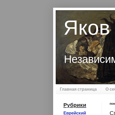
Яков
Независи
Главная страница
О се
Рубрики
пон
С
Еврейский