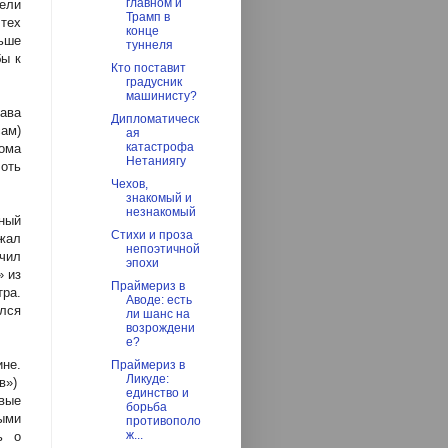
главном и
ели
Трамп в
тех
конце
льше
туннеля
бы к
Кто поставит
градусник
машинисту?
ава
Дипломатическ
ам)
ая
катастрофа
дома
Нетаниягу
лоть
Чехов,
знакомый и
незнакомый
ный
Стихи и проза
жал
непоэтичной
учил
эпохи
» из
Праймериз в
ра.
Аводе: есть
лся
ли шанс на
возрождени
е?
ине.
Праймериз в
Ликуде:
в»)
единство и
вые
борьба
ными
противополо
ж...
ь о