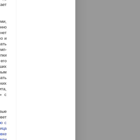
жает
ми,
нно
 нет
ло и
ать
эмп-
пки
его
ших
рвым
ать
ких
ита,
» с
вые
овет
ью с
ица
вке
тели