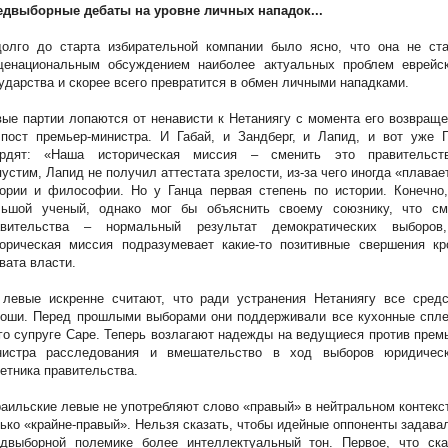
едвыборные дебаты на уровне личных нападок...
долго до старта избирательной компании было ясно, что она не ста
щенациональным обсуждением наиболее актуальных проблем еврейск
ударства и скорее всего превратится в обмен личными нападками.
ые партии лопаются от ненависти к Нетаниягу с момента его возвращ
 пост премьер-министра.
И Габай, и Зандберг, и Лапид, и вот уже Г
ердят: «Наша историческая миссия – сменить это правительств
устим, Лапид не получил аттестата зрелости, из-за чего иногда «плавае
тории и философии. Но у Ганца первая степень по истории.
Конечно
льшой ученый, однако мог бы объяснить своему союзнику, что см
авительства – нормальный результат демократических выборов
торическая миссия подразумевает какие-то позитивные свершения кр
вата власти.
 левые искренне считают, что ради устранения Нетаниягу все средс
роши. Перед прошлыми выборами они поддерживали все кухонные спле
го супруге Саре.
Теперь возлагают надежды на ведущиеся против прем
нистра расследования и вмешательство в ход выборов юридическ
етника правительства.
аильские левые не употребляют слово «правый» в нейтральном контекс
ько «крайне-правый». Нельзя сказать, чтобы идейные оппоненты задава
едвыборной полемике более интеллектуальный тон.
Первое, что ска