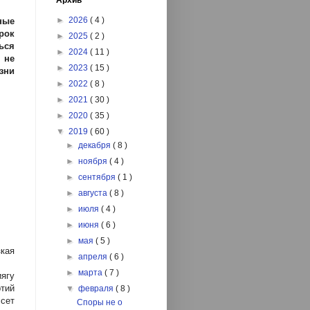
Архив
►
2026
( 4 )
ные
рок
►
2025
( 2 )
ься
►
2024
( 11 )
 не
►
2023
( 15 )
зни
►
2022
( 8 )
►
2021
( 30 )
►
2020
( 35 )
▼
2019
( 60 )
►
декабря
( 8 )
►
ноября
( 4 )
►
сентября
( 1 )
►
августа
( 8 )
►
июля
( 4 )
►
июня
( 6 )
►
мая
( 5 )
кая
►
апреля
( 6 )
►
марта
( 7 )
ягу
ртий
▼
февраля
( 8 )
сет
Споры не о