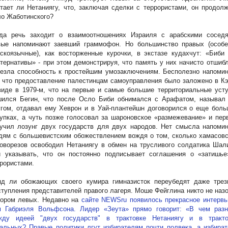
тает ли Нетаниягу, что, заключая сделки с террористами, он продол
о Жаботинского?
гда речь заходит о взаимоотношениях Израиля с арабскими соседя
вые напоминают заевший граммофон. Но большинство правых (особе
скоязычные), как восторженные курочки, в экстазе кудахчут: «Биби
тернативы» - при этом демонстрируя, что память у них начисто отшиб
езла способность к простейшим умозаключениям. Бесполезно напомин
 что предоставление палестинцам самоуправления было заложено в К
иде в 1979-м, что на первые и самые большие территориальные усту
шился Бегин, что после Осло Биби обнимался с Арафатом, называл 
гом, отдавал ему Хеврон и в Уай-плантейшн договорился о еще боль
упках, а чуть позже голосовал за шароновское «размежевание» и пе
учил лозунг двух государств для двух народов. Нет смысла напомин
ям с большевистским обожествлением вождя о том, сколько хамасовс
оворезов освободил Нетаниягу в обмен на трусливого солдатика Шал
и указывать, что он постоянно подписывает соглашения о «затишье
рористами.
яд ли обожающих своего кумира гимназисток переубедят даже трез
тупления представителей правого лагеря.
Моше Фейглина никто не наз
пором левых.
Недавно на
сайте
NEWSru
появилось прекрасное интерв
м Габриэля Вольфсона. Лидер «Зеута» прямо говорит: «В чем разн
жду идеей "двух государств" в трактовке Нетаниягу и в тракто
альных? Правые политики лгут избирателям почти полвека, а избира