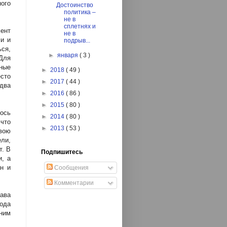
ного
Достоинство
политика –
не в
сплетнях и
ент
не в
ми и
подрыв...
ся,
►
января
( 3 )
Для
рные
►
2018
( 49 )
есто
►
2017
( 44 )
два
►
2016
( 86 )
►
2015
( 80 )
ось
►
2014
( 80 )
 что
►
2013
( 53 )
вою
ели,
т. В
Подпишитесь
, а
н и
Сообщения
Комментарии
ава
вода
ним