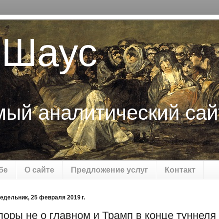
 Шаус
мый аналитический сай
бе
О сайте
Предложение услуг
Контакт
едельник, 25 февраля 2019 г.
поры не о главном и Трамп в конце туннеля