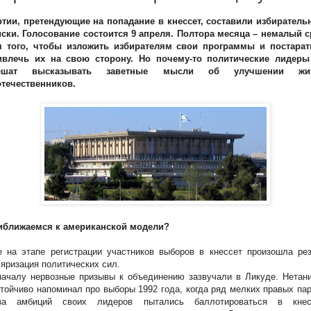
ртии, претендующие на попадание в кнессет, составили избиратель
иски. Голосование состоится 9 апреля. Полтора месяца – немалый с
я того, чтобы изложить избирателям свои программы и постарат
ивлечь их на свою сторону. Но почему-то политические лидеры
ешат высказывать заветные мысли об улучшении жи
отечественников.
иближаемся к американской модели?
 на этапе регистрации участников выборов в кнессет произошла рез
яризация политических сил.
ачалу нервозные призывы к объединению зазвучали в Ликуде. Нетани
тойчиво напоминал про выборы 1992 года, когда ряд мелких правых па
-за амбиций своих лидеров пытались баллотироваться в кнес