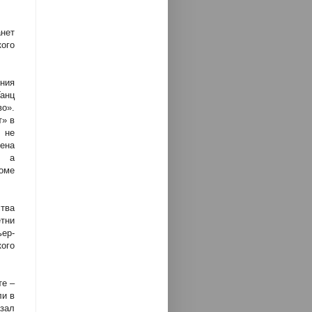
нет
ого
ения
анц
о».
т» в
, не
ена
, а
оме
тва
тни
ьер-
ого
те –
ли в
зал