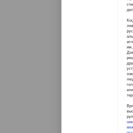
счи
дел
Ко
ле
рус
аль
исч
им,
Дэв
ре
дру
уст
озв
люд
гол
ил
тер
Вр
выс
ру
ни
ме
ост