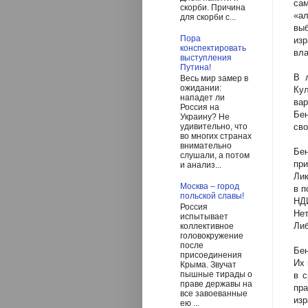
сам
скорби. Причина
«а
для скорби с...
выб
Пора
изр
конспектировать
вла
выступления
Путина!
В 
Весь мир замер в
ожидании:
Кул
нападет ли
вар
Россия на
Бен
Украину? Не
сво
удивительно, что
во многих странах
внимательно
Бен
слушали, а потом
при
и анализ...
Лик
Москва – город
в п
польской славы!
НДИ
Россия
Нет
испытывает
Либ
коллективное
головокружение
после
Бен
присоединения
Их 
Крыма. Звучат
пышные тирады о
в с
праве державы на
пра
все завоеванные
из
ею ...