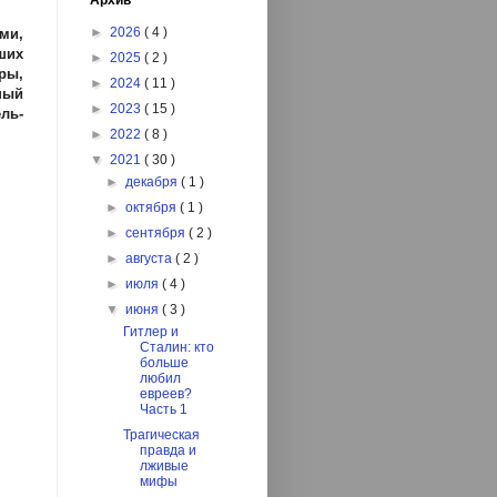
Архив
►
2026
( 4 )
ми,
ших
►
2025
( 2 )
ры,
►
2024
( 11 )
ный
►
2023
( 15 )
ль-
►
2022
( 8 )
▼
2021
( 30 )
►
декабря
( 1 )
►
октября
( 1 )
►
сентября
( 2 )
►
августа
( 2 )
►
июля
( 4 )
▼
июня
( 3 )
Гитлер и
Сталин: кто
больше
любил
евреев?
Часть 1
Трагическая
правда и
лживые
мифы