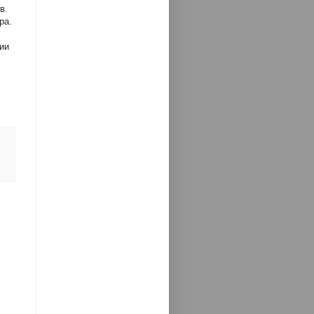
в.
ра.
ии