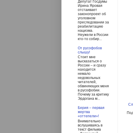
Депутат Госдумы
Ирина Яровая
отстаивает
законопроект об
уголовном
преследовании за
реабилитацию
нацизма.
Неужели в России
кто-то собир...
От русофобов
слышу!
Стоит мне
высказаться о
России – и сразу
находится
немало
недовольных
читателей,
обвиняющих меня
в русофобии.
Почему за критику
Эрдогана м...
Сл
Берия – первая
жертва
Под
«оттепели»!
Внимательно
вслушиваясь в
текст фильма