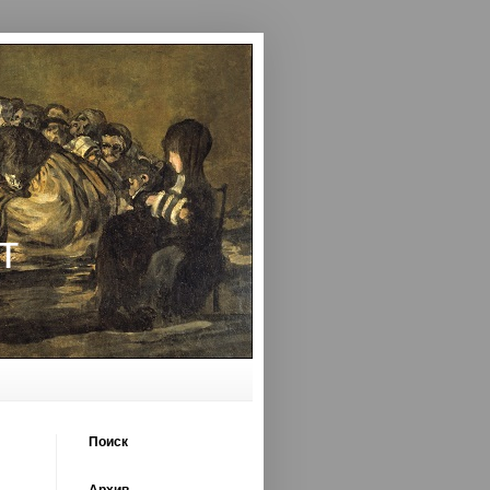
т
Поиск