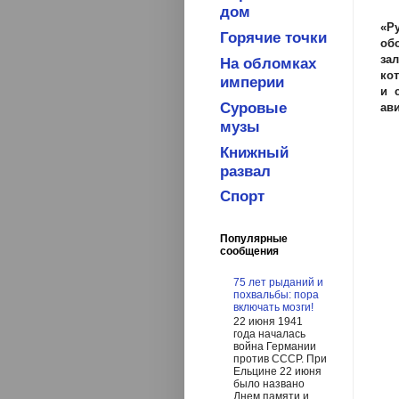
дом
«Р
Горячие точки
об
зал
На обломках
ко
империи
и 
Суровые
ав
музы
Книжный
развал
Спорт
Популярные
сообщения
75 лет рыданий и
похвальбы: пора
включать мозги!
22 июня 1941
года началась
война Германии
против СССР. При
Ельцине 22 июня
было названо
Днем памяти и