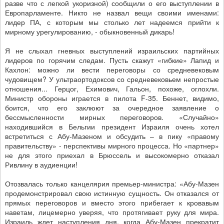
разве что с легкой укоризной) сообщили о его выступлении в
Европарламенте. Никто не назвал вещи своими именами:
лидер ПА, с которым мы столько лет надеемся прийти к
мирному урегулированию, - обыкновенный дикарь!
Я не слыхал гневных выступлений израильских партийных
лидеров по горячим следам. Пусть скажут «гибкие» Лапид и
Кахлон: можно ли вести переговоры со средневековым
чудовищем? У ультраортодоксов со средневековьем непростые
отношения... Герцог, Ехимович, Гальон, похоже, оглохли.
Министр обороны играется в пилота
F
-35. Беннет, видимо,
боится, что его заклюют за очередное заявление о
бессмысленности мирных переговоров. «Случайно»
находившийся в Бельгии президент Израиля очень хотел
встретиться с Абу-Мазеном и обсудить – в пику «правому
правительству» - перспективы мирного процесса. Но «партнер»
не для этого приехал в Брюссель и высокомерно отказал
Ривлину в аудиенции!
Отозвалась только канцелярия премьер-министра: «Абу-Мазен
продемонстрировал свою истинную сущность. Он отказался от
прямых переговоров и вместо этого прибегает к кровавым
наветам, лицемерно уверяя, что протягивает руку для мира.
Израиль ждет наступления дня, когда Абу-Мазен прекратит