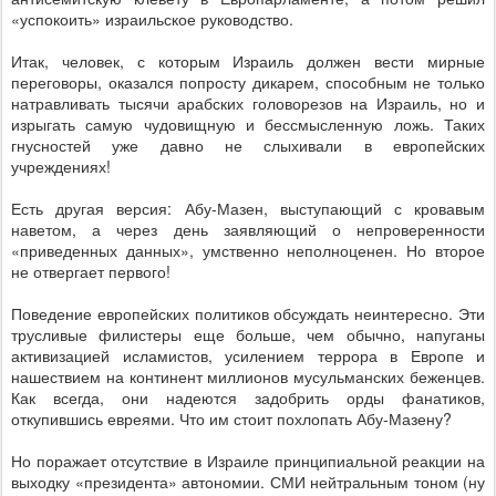
«успокоить» израильское руководство.
Итак, человек, с которым Израиль должен вести мирные
переговоры, оказался попросту дикарем, способным не только
натравливать тысячи арабских головорезов на Израиль, но и
изрыгать самую чудовищную и бессмысленную ложь. Таких
гнусностей уже давно не слыхивали в европейских
учреждениях!
Есть другая версия: Абу-Мазен, выступающий с кровавым
наветом, а через день заявляющий о непроверенности
«приведенных данных», умственно неполноценен. Но второе
не отвергает первого!
Поведение европейских политиков обсуждать неинтересно. Эти
трусливые филистеры еще больше, чем обычно, напуганы
активизацией исламистов, усилением террора в Европе и
нашествием на континент миллионов мусульманских беженцев.
Как всегда, они надеются задобрить орды фанатиков,
откупившись евреями. Что им стоит похлопать Абу-Мазену?
Но поражает отсутствие в Израиле принципиальной реакции на
выходку «президента» автономии. СМИ нейтральным тоном (ну