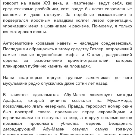
говорит на языке
XXI
века, а «партнеры» ведут себя, как
средневековые разбойники, хотя вроде бы носят современные
костюмы и даже галстуки. За подобные высказывания я
подвергался яростным нападкам коллег левой ориентации,
упрекавших меня в шовинизме и расизме. По-моему, я только
констатировал факты.
Антисемитские кровавые наветы – наследие средневековья.
Последними обращались к этому средству Гитлер, возродивший
самые темные юдофобские мифы, и Сталин, раздававший
ордена за разоблачение врачей-отравителей, которых
планировал публично казнить на площадях.
Наши «партнеры» торгуют трупами заложников, до чего
мусульмане редко опускались даже сотни лет назад.
В качестве «дипломата» Абу-Мазен заимствует методы
Арафата, который цинично ссылался на Мухаммеда,
позволявшего лгать неверным. Правда, террорист номер один
был похитрей своего преемника: перед европейцами и
израильтянами он выступал за мир, а в кругу соплеменников
призывал продолжать убийства евреев. Бездарный,
деградирующий Абу-Мазен озвучил самую грязную
антисемитскую клевету в Европарламенте, а потом решил