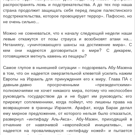
распространять ложь и подстрекательства. А до тех пор наша
страна продолжит защищать себя перед лицом палестинского
подстрекательства, которое провоцирует террор». Пафосно, но
не очень сильно...
Можно не сомневаться, что к началу следующей недели наши
левые откажутся от позы страуса и возобновят атаки на...
Нетаниягу, «уничтожающего шансы на достижение мира». С
кем они надеются договориться о мире? С дикарем,
готовящимся метнуть камень из пещеры?
Самое глупое в нынешней ситуации – подозревать Абу-Мазена
в том, что он надеется омерзительной клеветой усилить нажим
Европы на Израиль для принуждения его к миру. Глава ПА с
давным-давно просроченными «президентскими»
полномочиями не хочет никакого мира, потому что неспособен
руководить государством да и не будет им руководить: его
прирежут соплеменники, когда поймут, что лишены права на
возвращение в границы Израиля. Арафат, когда Барак делал
ему мирное предложение, от которого нельзя было отказаться,
развернул «интифаду Аль-Акса». Абу-Мазен, приходящий в
отчаяние от навязчивой «европейской инициативы», не
надеется на провалившуюся «интифаду ножей» и пытается