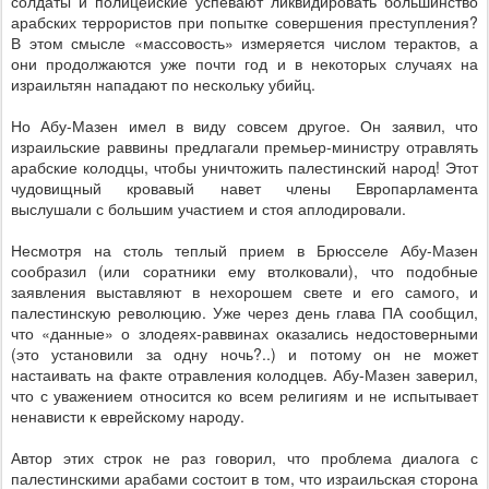
солдаты и полицейские успевают ликвидировать большинство
арабских террористов при попытке совершения преступления?
В этом смысле «массовость» измеряется числом терактов, а
они продолжаются уже почти год и в некоторых случаях на
израильтян нападают по нескольку убийц.
Но Абу-Мазен имел в виду совсем другое. Он заявил, что
израильские раввины предлагали премьер-министру отравлять
арабские колодцы, чтобы уничтожить палестинский народ! Этот
чудовищный кровавый навет члены Европарламента
выслушали с большим участием и стоя аплодировали.
Несмотря на столь теплый прием в Брюсселе Абу-Мазен
сообразил (или соратники ему втолковали), что подобные
заявления выставляют в нехорошем свете и его самого, и
палестинскую революцию. Уже через день глава ПА сообщил,
что «данные» о злодеях-раввинах оказались недостоверными
(это установили за одну ночь?..) и потому он не может
настаивать на факте отравления колодцев. Абу-Мазен заверил,
что с уважением относится ко всем религиям и не испытывает
ненависти к еврейскому народу.
Автор этих строк не раз говорил, что проблема диалога с
палестинскими арабами состоит в том, что израильская сторона