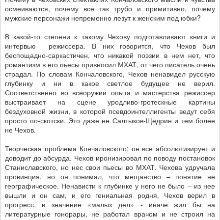
осмеиваются, почему все так грубо и примитивно, почему
мужские персонажи непременно лезут к женским под юбки?
В какой-то степени к такому Чехову подготавливают книги и
интервью
режиссера. В них говорится, что Чехов был
беспощадно-саркастичен, что никакой поэзии в нем нет, что
романтизм в его пьесы привносил МХАТ, от чего писатель очень
страдал. По словам Кончаловского, Чехов ненавидел русскую
глубинку и ни в какое светлое будущее не верил.
Соответственно во всеоружии опыта и мастерства режиссер
выстраивает на сцене уродливо-гротескные картины
бездуховной жизни, в которой псевдоинтеллигенты ведут себя
просто по-скотски. Это даже не Салтыков-Щедрин и тем более
не Чехов.
Творческая проблема Кончаловского: он все абсолютизирует и
доводит до абсурда. Чехов иронизировал по поводу постановок
Станиславского, но нес свои пьесы во МХАТ. Чехова удручала
провинция, но он понимал, что мещанство – понятие не
географическое. Ненависти к глубинке у него не было – из нее
вышли и он сам, и его гениальная родня. Чехов верил в
прогресс, в значение «малых дел» - иначе жил бы на
литературные гонорары, не работал врачом и не строил на