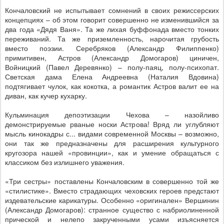
Кончаловский не испытывает сомнений в своих режиссерских
концепциях – об этом говорит совершенно не изменившийся за
два года «Дядя Ваня». Та же лихая буффонада вместо тонких
переживаний. Та же приземленность, нарочитая грубость
вместо поэзии. Серебряков (Александр Филиппенко)
примитивен, Астров (Александр Домогаров) циничен,
Войницкий (Павел Деревянко) – полу-паяц, полу-психопат.
Светская дама Елена Андреевна (Наталия Вдовина)
подтягивает чулок, как кокотка, а романтик Астров валит ее на
диван, как кучер кухарку.
Кульминация депоэтизации Чехова – назойливо
демонстрируемые рваные носки Астрова! Вряд ли углубляют
мысль кинокадры с... видами современной Москвы – возможно,
они так же предназначены для расширения культурного
кругозора нашей «провинции», как и умение обращаться с
классиком без излишнего уважения.
«Три сестры» поставлены Кончаловским в совершенно той же
«стилистике». Вместо страдающих чеховских героев предстают
издевательские карикатуры. Особенно «оригинален» Вершинин
(Александр Домогаров): странное существо с набриолиненной
прической и нелепо закрученными усами изъясняется