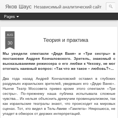
Яков Шаус
Независимый аналитический сайт
Pages
AUG
Теория и практика
30
Мы увидели спектакли «Дядя Ваня» и «Три сестры» в
постановке Андрея Кончаловского. Зритель, знакомый с
высказываниями режиссера о его любви к Чехову, не мог
отогнать наивный вопрос: «Так что же такое – любовь?»...
Два года назад Андрей Кончаловский оставил в глубоких
раздумьях израильских зрителей, увидевших его «Дядю Ваню».
Нынче Театр Моссовета привез кроме этого спектакля «Три
сестры». По-прежнему наша публика испытывала сложные
чувства... Их нельзя объяснить дремучим провинциализмом, так
как израильские театралы знают, что происходит на мировых
сценах. Тот, кто видел в Тель-Авиве «Гамлета» Някрошюса, не
упадет в обморок от дерзких интерпретаций.