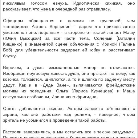
писклявым голосом евнуха. Идиотически хихикая, оно
рассказывает, что жена в очередной раз отравилась.
Офицеры обращаются с дамами не трусливей, чем
«штафирка» Астров. Вершинин – даром что прикидывается
умственно неполноценным - в стороне от гостей лапает Машу
(Юлия Высоцкая) за все части тела. Соленый (Виталий
Кищенко) в знаменитой сцене объяснения с Ириной (Галина
Боб) для убедительности задирает ей юбку и расстегивает
блузку.
Впрочем, и дамы изысканностью манер не отличаются.
Изображая неугасшую живость души, они прыгают по дому, как
козочки, толкаются, щиплются, а то и шлепка по заднему месту
дадут. Как и в «Дяде Ване», выпячиваются фрейдистские
мотивы их поведения: Ольга (Лариса Кузнецова) и Маша
сексуально озабочены, Ирина явно фригидна.
Опять добавляется «кино». Актеры зачем-то объясняют с
экрана, как они работали над ролями, - наверное, чтобы
зритель не усомнился в проведении такой работы.
Гастроли завершились, а мы остались все в тех же раздумьях.
Почему в чеховских спектаклях Кончаловского мысли и чувства