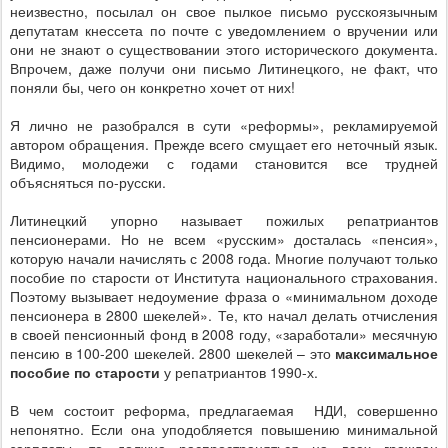
неизвестно, посылал он свое пылкое письмо русскоязычным
депутатам кнессета по почте с уведомлением о вручении или
они не знают о существовании этого исторического документа.
Впрочем, даже получи они письмо Литинецкого, не факт, что
поняли бы, чего он конкретно хочет от них!
Я лично не разобрался в сути «реформы», рекламируемой
автором обращения. Прежде всего смущает его неточный язык.
Видимо, молодежи с годами становится все трудней
объясняться по-русски.
Литинецкий упорно называет пожилых репатриантов
пенсионерами. Но не всем «русским» досталась «пенсия»,
которую начали начислять с 2008 года. Многие получают только
пособие по старости от Института национального страхования.
Поэтому вызывает недоумение фраза о «минимальном доходе
пенсионера в 2800 шекелей». Те, кто начал делать отчисления
в своей пенсионный фонд в 2008 году, «заработали» месячную
пенсию в 100-200 шекелей. 2800 шекелей – это
максимальное
пособие по старости
у репатриантов 1990-х.
В чем состоит реформа, предлагаемая НДИ, совершенно
непонятно. Если она уподобляется повышению минимальной