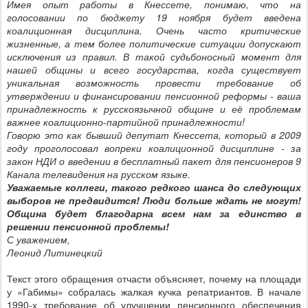
Имея опыт работы в Кнессете, понимаю, что на
голосовании по бюджету 19 ноября будет введена
коалиционная дисциплина. Очень часто критические
жизненные, а тем более политические ситуации допускают
исключения из правил. В такой судьбоносный момент для
нашей общины и всего государства, когда существует
уникальная возможность провести требование об
утверждении и финансировании пенсионной реформы - ваша
принадлежность к русскоязычной общине и её проблемам
важнее коалиционно-партийной принадлежности!
Говорю это как бывший депутат Кнессета, который в 2009
году проголосовал вопреки коалиционной дисциплине - за
закон НДИ о введении в бесплатный пакет для пенсионеров 9
Канала телевидения на русском языке.
Уважаемые коллеги, такого редкого шанса до следующих
выборов не предвидится! Люди больше ждать не могут!
Община будет благодарна всем нам за единство в
решении пенсионной проблемы!
С уважением,
Леонид Литинецкий
Текст этого обращения отчасти объясняет, почему на площади
у «Габимы» собралась жалкая кучка репатриантов. В начале
1990-х требование об улучшении пенсионного обеспечения