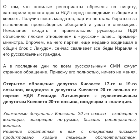
О том, что пожилые репатрианты обречены на нищету,
заговорили пропагандисты НДИ перед последними выборами в
кнессет. Получив шесть мандатов, партия не стала бороться за
выполнение предвыборных обещаний и ушла в оппозицию.
Нежелание входить в правительство руководство НДИ
объяснило плохим отношением к «русской» алие... премьер-
министра. Впрочем, на него партия, еще недавно входившая в
общий блок с Ликудом, сейчас сваливает все беды Израиля и
его русскоязычных граждан.
А в последние дни по всем русскоязычным СМИ кочует
странное обращение. Привожу его полностью, ничего не меняя.
Открытое обращение депутата Кнессета 17-го и 19-го
созывов, кандидата в депутаты Кнессета 20-го созыва от
партии НДИ Леонида Литинецкого к русскоязычным
депутатам Кнессета 20-го созыва, входящим в коалицию.
Уважаемые депутаты Кнессета 20-го созыва - входящие в
коалицию, говорящие по-русски, бывшие репатрианты,
коллеги.
Решение обратиться к вам с открытым письмом
продиктовано крайне тяжелым обстоятельством.