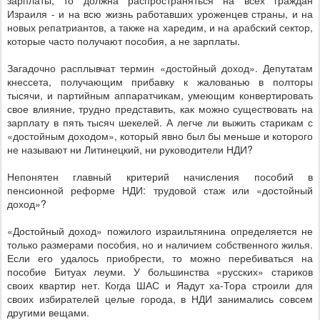
зарплаты, то должна распространяться на всех граждан
Израиля - и на всю жизнь работавших уроженцев страны, и на
новых репатриантов, а также на харедим, и на арабский сектор,
которые часто получают пособия, а не зарплаты.
Загадочно расплывчат термин «достойный доход». Депутатам
кнессета, получающим прибавку к жалованью в полторы
тысячи, и партийным аппаратчикам, умеющим конвертировать
свое влияние, трудно представить, как можно существовать на
зарплату в пять тысяч шекелей. А легче ли выжить старикам с
«достойным доходом», который явно был бы меньше и которого
не называют ни Литинецкий, ни руководители НДИ?
Непонятен главный критерий начисления пособий в
пенсионной реформе НДИ: трудовой стаж или «достойный
доход»?
«Достойный доход» пожилого израильтянина определяется не
только размерами пособия, но и наличием собственного жилья.
Если его удалось приобрести, то можно перебиваться на
пособие Битуах леуми. У большинства «русских» стариков
своих квартир нет. Когда ШАС и Яадут ха-Тора строили для
своих избирателей целые города, в НДИ занимались совсем
другими вещами.