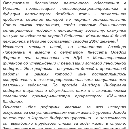
Отсутствие достойного пенсионного обеспечения в
Израиле, позволяющего пенсионерам-репатриантам и
будущим пенсионерам безбедно жить - тяжелейшая
проблема, решение которой не терпит отлагательств.
Сотни тысяч израильтян, среди которых большинство
репатриантов, подойдя к пенсионному возрасту, окажутся
или уже находятся за чертой бедности. Минимальный доход
пенсионера в Израиле составляет сегодня 2800 шекелей!
Несколько месяцев назад, по инициативе Авигдора
Либермана я вместе с депутатом Кнессета Одедом
Форером вел переговоры от НДИ с Министерством
финансов об утверждении и реализации готовой пенсионной
реформы. Эта реформа - результат долгой и кропотливой
работы, в рамках которой мне посчастливилось
сотрудничать с высокопрофессиональными специалистами
различных ведомств. По просьбе Авигдора Либермана
реформа тщательно обсуждалась нами и с экономическим
советником премьер-министра профессором Юджином
Канделем.
Основная идея реформы: впервые за всю историю
государства мы устанавливаем минимальный уровень дохода
пенсионера в Израиле дифференцированно - в зависимости
от выработки трудового стажа за годы жизни в стране.
Эта программа, по сути, является социальной преемницей