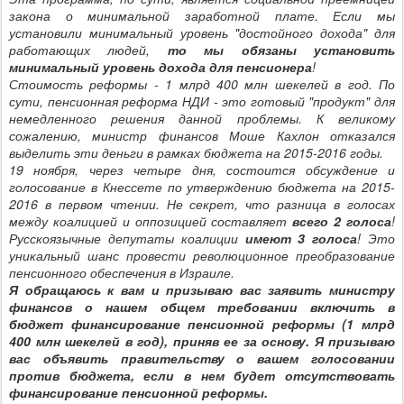
закона о минимальной заработной плате. Если мы
установили минимальный уровень "достойного дохода" для
работающих людей,
то мы обязаны установить
минимальный уровень дохода для пенсионера
!
Стоимость реформы - 1 млрд 400 млн шекелей в год. По
сути, пенсионная реформа НДИ - это готовый "продукт" для
немедленного решения данной проблемы. К великому
сожалению, министр финансов Моше Кахлон отказался
выделить эти деньги в рамках бюджета на 2015-2016 годы.
19 ноября, через четыре дня, состоится обсуждение и
голосование в Кнессете по утверждению бюджета на 2015-
2016 в первом чтении. Не секрет, что разница в голосах
между коалицией и оппозицией составляет
всего 2 голоса
!
Русскоязычные депутаты коалиции
имеют 3 голоса
! Это
уникальный шанс провести революционное преобразование
пенсионного обеспечения в Израиле.
Я обращаюсь к вам и призываю вас заявить министру
финансов о нашем общем требовании включить в
бюджет финансирование пенсионной реформы (1 млрд
400 млн шекелей в год), приняв ее за основу. Я призываю
вас объявить правительству о вашем голосовании
против бюджета, если в нем будет отсутствовать
финансирование пенсионной реформы.