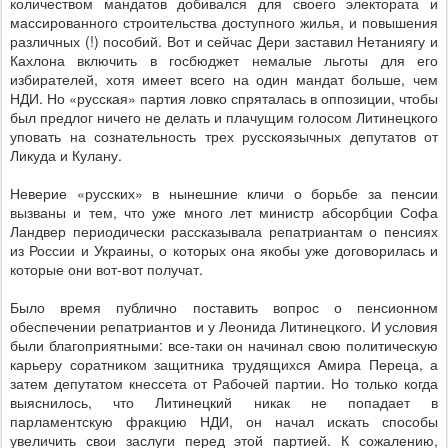
количеством мандатов добивался для своего электората и
массированного строительства доступного жилья, и повышения
различных (!) пособий. Вот и сейчас Дери заставил Нетаниягу и
Кахлона включить в госбюджет немалые льготы для его
избирателей, хотя имеет всего на один мандат больше, чем
НДИ. Но «русская» партия ловко спряталась в оппозиции, чтобы
был предлог ничего не делать и плачущим голосом Литинецкого
уповать на сознательность трех русскоязычных депутатов от
Ликуда и Кулану.
Неверие «русских» в нынешние кличи о борьбе за пенсии
вызваны и тем, что уже много лет министр абсорбции Софа
Ландвер периодически рассказывала репатриантам о пенсиях
из России и Украины, о которых она якобы уже договорилась и
которые они вот-вот получат.
Было время публично поставить вопрос о пенсионном
обеспечении репатриантов и у Леонида Литинецкого. И условия
были благоприятными: все-таки он начинал свою политическую
карьеру соратником защитника трудящихся Амира Переца, а
затем депутатом кнессета от Рабочей партии. Но только когда
выяснилось, что Литинецкий никак не попадает в
парламентскую фракцию НДИ, он начал искать способы
увеличить свои заслуги перед этой партией. К сожалению,