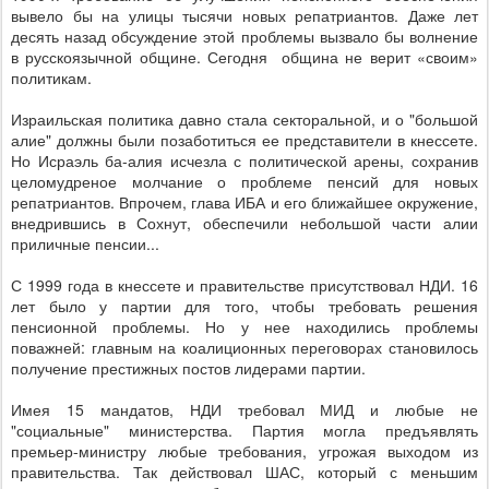
вывело бы на улицы тысячи новых репатриантов. Даже лет
десять назад обсуждение этой проблемы вызвало бы волнение
в русскоязычной общине. Сегодня община не верит «своим»
политикам.
Израильская политика давно стала секторальной, и о "большой
алие" должны были позаботиться ее представители в кнессете.
Но Исраэль ба-алия исчезла с политической арены, сохранив
целомудреное молчание о проблеме пенсий для новых
репатриантов. Впрочем, глава ИБА и его ближайшее окружение,
внедрившись в Сохнут, обеспечили небольшой части алии
приличные пенсии...
С 1999 года в кнессете и правительстве присутствовал НДИ. 16
лет было у партии для того, чтобы требовать решения
пенсионной проблемы. Но у нее находились проблемы
поважней: главным на коалиционных переговорах становилось
получение престижных постов лидерами партии.
Имея 15 мандатов, НДИ требовал МИД и любые не
"социальные" министерства. Партия могла предъявлять
премьер-министру любые требования, угрожая выходом из
правительства. Так действовал ШАС, который с меньшим