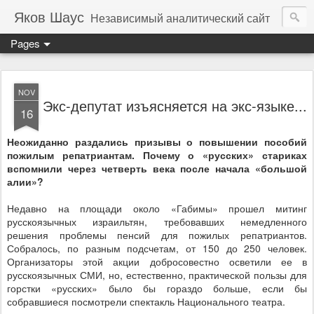
Яков Шаус
Независимый аналитический сайт
Pages
NOV
Экс-депутат изъясняется на экс-языке...
16
Неожиданно раздались призывы о повышении пособий
пожилым репатриантам. Почему о «русских» стариках
вспомнили через четверть века после начала «большой
алии»?
Недавно на площади около «Габимы» прошел митинг
русскоязычных израильтян, требовавших немедленного
решения проблемы пенсий для пожилых репатриантов.
Собралось, по разным подсчетам, от 150 до 250 человек.
Организаторы этой акции добросовестно осветили ее в
русскоязычных СМИ, но, естественно, практической пользы для
горстки «русских» было бы гораздо больше, если бы
собравшиеся посмотрели спектакль Национального театра.