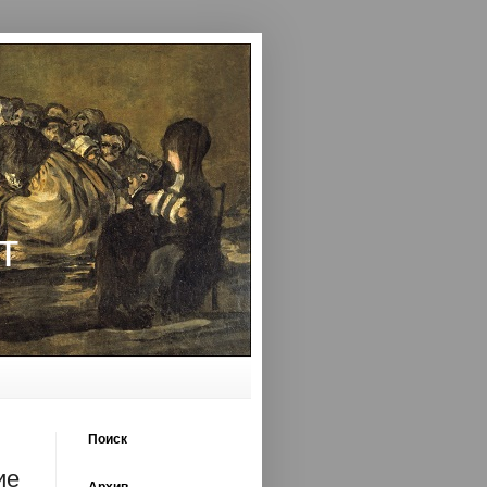
т
Поиск
ие