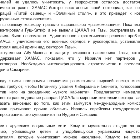
ннелей не удалось уничтожить, у террористов осталось достаточ
личество ракет. ХАМАС быстро восстановит свой потенциал, как по
ераций «Литой свинец» и «Облачный столп», и это приведет к но
оруженным столкновениям».
 нынешнему кошмару привело шароновское «размежевание». Пока мы
монтировали Гуш-Катиф и не вывели ЦАХАЛ из Газы, обстреливать в
раиль было невозможно. Единственное стратегическое решение пробл
МАСа - уничтожение его военных отрядов и руководства, установле
троля нашей армии над сектором Газы».
ыступления Абу-Мазена в защиту «мирного населения» Газы, кото
ддерживает ХАМАС, показали, что у Израиля нет партнеров 
реговоров. Необходимо интенсифицировать строительство в поселен
еи и Самарии».
жду этими полярными позициями разместился широкий спектр мнен
ва требуют, чтобы Нетаниягу уволил Либермана и Беннета, голосова
отив него на заседаниях «узкого кабинета». Предлагается немедле
вести расследование расправ ЦАХАЛа с мирными жителями сектора Га
казать виновных до того, как этим займутся международные комисс
рава призывают срочно объявить Израиль еврейским государство
пространить его суверенитет на Иудею и Самарию.
рлят «русские» социальные сети. Кому-то мучительно стыдно за н
мию, убивающую детей и уподобившуюся украинским нацистс
рателям, которые уничтожают мирное население. Кому-то не хват