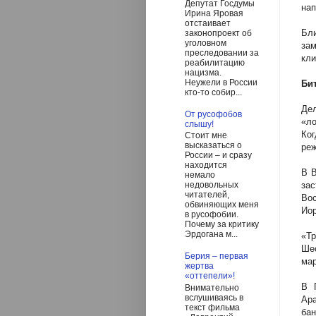
Депутат Госдумы
нап
Ирина Яровая
отстаивает
Бл
законопроект об
уголовном
зам
преследовании за
кли
реабилитацию
нацизма.
Неужели в России
Бит
кто-то собир...
Де
От русофобов
«ло
слышу!
Ко
Стоит мне
высказаться о
ре
России – и сразу
находится
В В
немало
за
недовольных
читателей,
Во
обвиняющих меня
Иор
в русофобии.
Почему за критику
Эрдогана м...
«Тр
Ше
Берия – первая
мар
жертва
«оттепели»!
В 
Внимательно
вслушиваясь в
Ара
текст фильма
бан