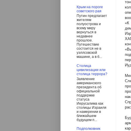
то
ко
Крым на пороге
советского рая
оп
Путин предлагает
во
жителям
«К
полуострова и
де
всему миру
вернуться в
Из
недавнее
ХА
прошлое.
кон
Путешествие
состоится не в
«В
уэллсовской
по
машине, а в б...
пе
Иуд
Столица
цивилизации или
столица террора?
Ме
Заявление
Сле
американского
пр
президента об
официальной
про
поддержке
на
статуса
Сп
Иерусалима как
рас
столицы Израиля
и намерении в
ближайшем
Бу
будущем п...
ар
ка
Подполковник