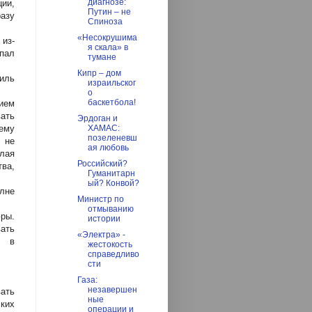
диагнозе:
ции,
Путин – не
разу
Спиноза
«Несокрушима
 из-
я скала» в
пал
тумане
Кипр – дом
иль
израильског
о
баскетбола!
нием
ать
Эрдоган и
лему
ХАМАС:
позеленевш
 не
ая любовь
алая
Российский?
ва,
Гуманитарн
ый? Конвой?
лне
Министр по
отмыванию
ры.
истории
вать
«Электра» -
и в
жестокость
справедливо
сти
Газа:
незавершен
ать
ные
ких
операции и