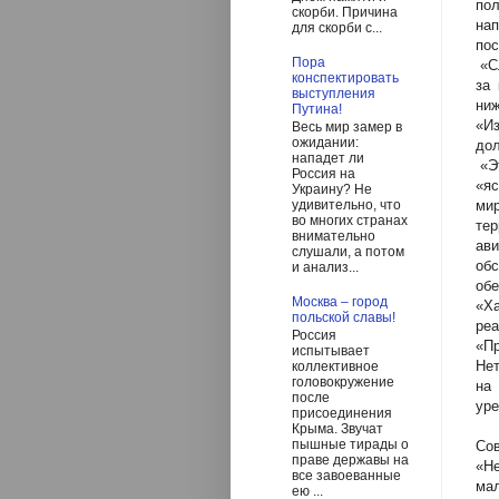
пол
скорби. Причина
нап
для скорби с...
пос
Пора
«Сл
конспектировать
за 
выступления
ниж
Путина!
«И
Весь мир замер в
ожидании:
дол
нападет ли
«Эт
Россия на
«я
Украину? Не
мир
удивительно, что
во многих странах
те
внимательно
ави
слушали, а потом
об
и анализ...
обе
Москва – город
«Х
польской славы!
реа
Россия
«П
испытывает
Нет
коллективное
головокружение
на
после
уре
присоединения
Крыма. Звучат
пышные тирады о
Сов
праве державы на
«Н
все завоеванные
мал
ею ...