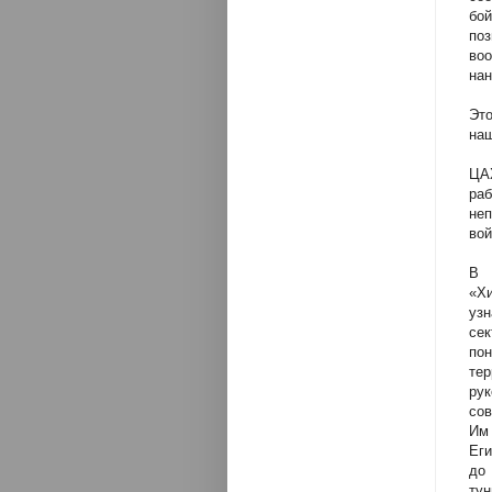
бой
по
во
нан
Это
наш
ЦАХ
ра
не
вой
В 
«Х
узн
се
по
тер
ру
сов
Им
Еги
до
тун