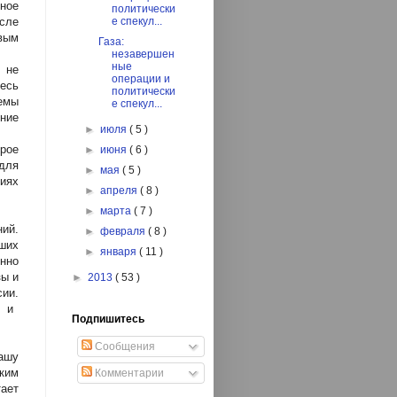
ное
политически
сле
е спекул...
вым
Газа:
незавершен
ные
 не
операции и
есь
политически
емы
е спекул...
ние
►
июля
( 5 )
рое
►
июня
( 6 )
для
►
мая
( 5 )
иях
►
апреля
( 8 )
►
марта
( 7 )
ий.
►
февраля
( 8 )
вших
►
января
( 11 )
нно
зы и
►
2013
( 53 )
ии.
м и
Подпишитесь
Сообщения
ашу
ким
Комментарии
ает