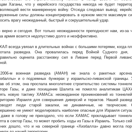
цам Хаганы, что у еврейского государства никогда не будет террито
зволяющей вести маневренную войну. Отсюда следовал вывод: еврейс
оруженные силы должны концентрировать в нужном месте максимум си
осить врагу неожиданный, быстрый и сокрушительный удар.
 верно и сегодня. Вот только неожиданности преподносят нам, из-за 
а армия возится недопустимо долго и неэффективно.
АЛ всегда увязал в длительных войнах с большими потерями, когда п
ботала разведка. Она провалилась перед Войной Судного дня, 
правильно оценила расстановку сил в Ливане перед Первой ливанс
ной.
2006-м военная разведка (АМАН) не знала о ракетных арсена
избаллы» и о подземных бункерах у израильско-ливанской границы. 
ав об этом, она проспала многолетнее строительство системы тоннел
кторе Газы, и даже похищение Шалита не помогло аналитикам ЦАХ
нять новую тактику ХАМАСа: неожиданное проникновений из тоннелей
риторию Израиля для совершения диверсий и терактов. Нашей развед
ководят люди старой закалки, не динамичные, не творческие. 
ершенно не умеют моделировать наиболее опасные для Израиля ситуа
 даже в голову не приходило, что если ХАМАС прокладывает тоннели
пта в сектор Газы, то может пробить ходы из Газы в Израиль. Только се
 них дошло, что и на северной границе «Хизбалла» давно могла пор
нели до нашей территории.