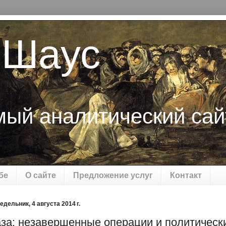
 Шаус
мый аналитический сай
бе
О сайте
Предложение услуг
Контакт
едельник, 4 августа 2014 г.
аза: незавершенные операции и политическ