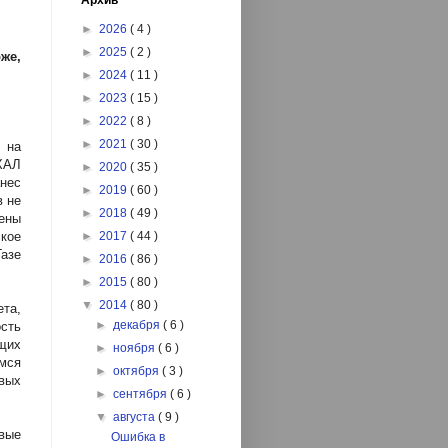
Архив
►
2026
( 4 )
►
2025
( 2 )
же,
►
2024
( 11 )
►
2023
( 15 )
►
2022
( 8 )
►
2021
( 30 )
 на
АХАЛ
►
2020
( 35 )
анес
►
2019
( 60 )
в не
►
2018
( 49 )
ены
ское
►
2017
( 44 )
азе
►
2016
( 86 )
►
2015
( 80 )
▼
2014
( 80 )
ета,
►
декабря
( 6 )
ость
щих
►
ноября
( 6 )
мся
►
октября
( 3 )
овых
►
сентября
( 6 )
▼
августа
( 9 )
вые
Ошибка в