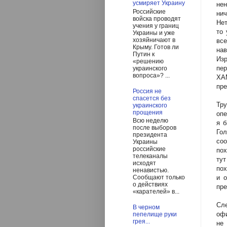
усмиряет Украину
не
Российские
нич
войска проводят
Нет
учения у границ
то 
Украины и уже
хозяйничают в
вс
Крыму. Готов ли
на
Путин к
Изр
«решению
пе
украинского
вопроса»? ...
ХА
пре
Россия не
спасется без
Тру
украинского
прощения
опе
Всю неделю
я б
после выборов
Гол
президента
со
Украины
российские
пох
телеканалы
ту
исходят
пох
ненавистью.
и 
Сообщают только
о действиях
пре
«карателей» в...
Сл
В черном
офи
пепелище руки
грея...
не