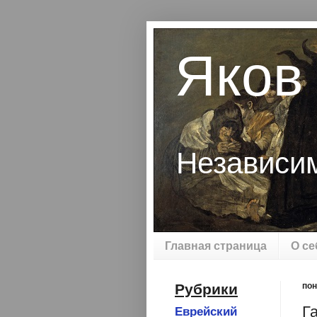
Яков
Независи
Главная страница
О се
Рубрики
пон
Г
Еврейский