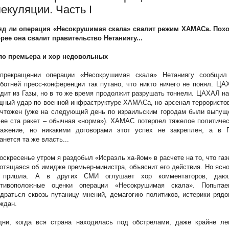
пекуляции. Часть I
яд ли операция «Несокрушимая скала» свалит режим ХАМАСа. Похо
рее она свалит правительство Нетаниягу...
ло премьера и хор недовольных
прекращении операции «Несокрушимая скала» Нетаниягу сообщил
ботней пресс-конференции так путано, что никто ничего не понял. Ц
дит из Газы, но в то же время продолжит разрушать тоннели. ЦАХАЛ н
ный удар по военной инфраструктуре ХАМАСа, но арсенал террористо
ичтожен (уже на следующий день по израильским городам были выпущ
ее ста ракет – обычная «норма»). ХАМАС потерпел тяжелое политиче
ражение, но никакими договорами этот успех не закреплен, а в Г
анется та же власть...
оскресенье утром я раздобыл «Исраэль ха-йом» в расчете на то, что газ
отящаяся об имидже премьер-министра, объяснит его действия. Но ясн
 пришла. А в других СМИ оглушает хор комментаторов, даю
отивоположные оценки операции «Несокрушимая скала». Попытае
драться сквозь путаницу мнений, демагогию политиков, истерики ряд
ждан.
дни, когда вся страна находилась под обстрелами, даже крайне ле