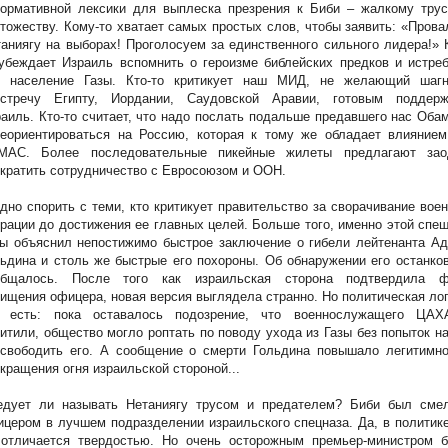
нормативной лексики для выплеска презрения к Биби – жалкому трус
тожеству. Кому-то хватает самых простых слов, чтобы заявить: «Пров
аниягу на выборах! Проголосуем за единственного сильного лидера!» 
убеждает Израиль вспомнить о героизме библейских предков и истре
е население Газы. Кто-то критикует наш МИД, не желающий шагн
встречу Египту, Иордании, Саудовской Аравии, готовым поддерж
аиль. Кто-то считает, что надо послать подальше предавшего нас Оба
реориентироваться на Россию, которая к тому же обладает влиянием
МАС. Более последовательные пикейные жилеты предлагают зао
кратить сотрудничество с Евросоюзом и ООН.
дно спорить с теми, кто критикует правительство за сворачивание вое
рации до достижения ее главных целей. Больше того, именно этой спе
ы объяснил непостижимо быстрое заключение о гибели лейтенанта Ад
ьдина и столь же быстрые его похороны. Об обнаружении его останко
общалось. После того как израильская сторона подтвердила ф
ищения офицера, новая версия выглядела странно. Но политическая ло
т есть: пока оставалось подозрение, что военнослужащего ЦАХ
итили, общество могло роптать по поводу ухода из Газы без попыток н
освободить его. А сообщение о смерти Гольдина повышало легитимно
кращения огня израильской стороной...
едует ли называть Нетаниягу трусом и предателем? Биби был сме
цером в лучшем подразделении израильского спецназа. Да, в политик
 отличается твердостью. Но очень осторожным премьер-министром б