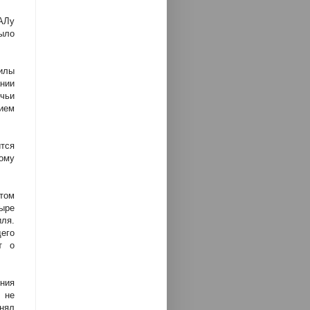
АЛу
ыло
силы
ании
чьи
ием
тся
ному
этом
ыре
иля.
его
т о
ния
 не
нял