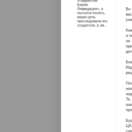
«Лаврентий
Берия.
Ликвидация», я
Во
пытался понять,
ве
какую цель
уни
преследовали его
создатели, а, ве...
Каж
и п
на
пр
дет
Бе
Изр
рец
Пло
на
нед
Те
ша
про
Бу
ЦА
со