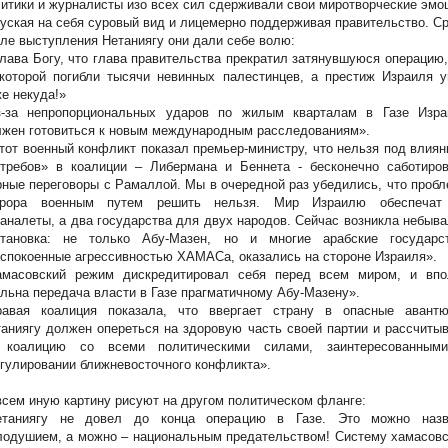
итики и журналисты изо всех сил сдерживали свои миротворческие эмо
уская на себя суровый вид и лицемерно поддерживая правительство. С
ле выступления Нетаниягу они дали себе волю:
ава Богу, что глава правительства прекратил затянувшуюся операцию,
которой погибли тысячи невинных палестинцев, а престиж Израиля у
е некуда!»
з-за непропорциональных ударов по жилым кварталам в Газе Изра
жен готовиться к новым международным расследованиям».
от военный конфликт показал премьер-министру, что нельзя под влия
стребов» в коалиции – Либермана и Беннета - бесконечно саботиров
ные переговоры с Рамаллой. Мы в очередной раз убедились, что проб
ррора военным путем решить нельзя. Мир Израилю обеспечат
аналеты, а два государства для двух народов. Сейчас возникла небыв
становка: не только Абу-Мазен, но и многие арабские государст
спокоенные агрессивностью ХАМАСа, оказались на стороне Израиля».
амасовский режим дискредитировал себя перед всем миром, и впо
льна передача власти в Газе прагматичному Абу-Мазену».
равая коалиция показала, что ввергает страну в опасные авантю
аниягу должен опереться на здоровую часть своей партии и рассчиты
 коалицию со всеми политическими силами, заинтересованным
гулировании ближневосточного конфликта».
сем иную картину рисуют на другом политическом фланге:
етаниягу не довел до конца операцию в Газе. Это можно назв
одушием, а можно – национальным предательством! Систему хамасовс