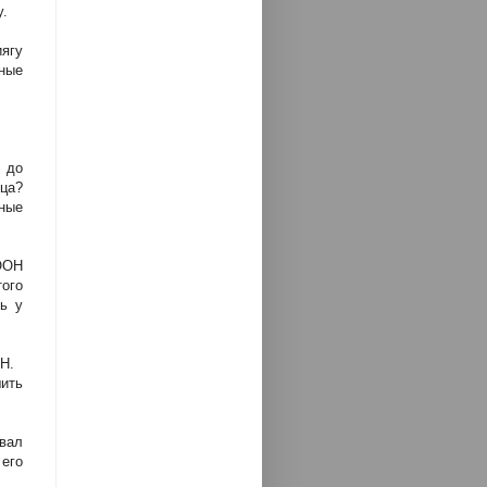
у.
ягу
нные
 до
нца?
ные
ООН
ого
ь у
Н.
ить
вал
 его