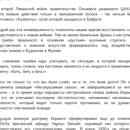
 второй Ливанской войне правительство Ольмерта разрешило ЦАХ
сти боевые действия только в приграничной полосе – так нельзя б
чтожить «Хизбаллу», штаб которой находился в Бейруте.
дый раз эта незавершенность позволяла нашим врагам восстановить 
одготовиться к новым войнам. Тем не менее банальные фразы о наступ
 грабли произносят в основном «русские» кухонные стратеги, 
едставления о военном искусстве формировались под воздейств
ских книжек о Буденном и Жукове.
з сомнения, ошибки надо учитывать, но ситуация, в которой находи
аиль, очень сложна, она постоянно меняется и не сводится к примитив
епту: «Бить, бить и бить!»
хо не только то, что мы бьем слабо, но и то, что бьем долго! Об 
помнила операция «Несокрушимая скала», не завершившаяся за чет
ели, - в то время когда террористы обстреливали любые районы Изра
, кто не учитывает последнее обстоятельство, напоминают начинающ
хматиста, который видит только короля противника, но не думае
чности собственной позиции.
дущую военную доктрину Израиля сформулировал еще до появле
ХАЛа британский офицер Чарльз Уингейт, скромный чин которого
ответствовал его стратегическому гению. В конце 1930-х он объяс