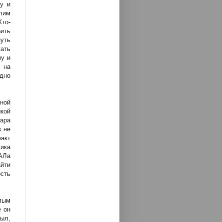
у и
алим
Кто-
бить
уть
ать
му и
 на
дно
нной
шкой
ара
в не
акт
гика
АЛа
айти
сть
лым
е он
ыл,