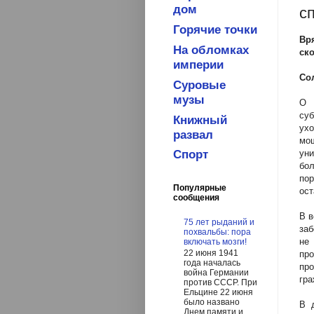
дом
с
Горячие точки
Вр
На обломках
ско
империи
Со
Суровые
музы
О 
суб
Книжный
ухо
развал
мощ
Спорт
ун
бол
по
Популярные
ост
сообщения
В в
75 лет рыданий и
заб
похвальбы: пора
не
включать мозги!
22 июня 1941
пр
года началась
про
война Германии
гра
против СССР. При
Ельцине 22 июня
было названо
В 
Днем памяти и