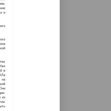
рии,
кие
л и
чего
лохо
она
кой
лах
Уже
ей в
АЛа
 на
кой
Они
ции.
 из
йчас
ыть