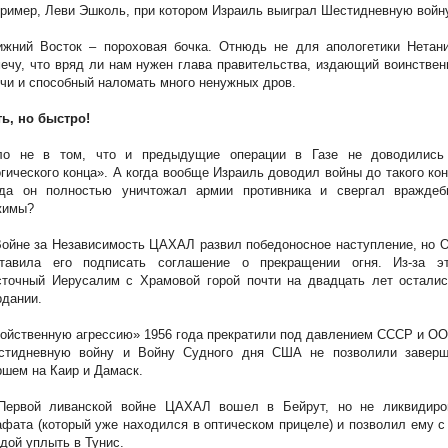
ример, Леви Эшколь, при котором Израиль выиграл Шестидневную войн
ижний Восток – пороховая бочка. Отнюдь не для апологетики Нетани
ечу, что вряд ли нам нужен глава правительства, издающий воинстве
чи и способный наломать много ненужных дров.
ь, но быстро!
ло не в том, что и предыдущие операции в Газе не доводились
гического конца». А когда вообще Израиль доводил войны до такого ко
гда он полностью уничтожал армии противника и свергал враждеб
жимы?
ойне за Независимость ЦАХАЛ развил победоносное наступление, но 
ставила его подписать соглашение о прекращении огня. Из-за эт
сточный Иерусалим с Храмовой горой почти на двадцать лет осталис
дании.
ойственную агрессию» 1956 года прекратили под давлением СССР и ОО
стидневную войну и Войну Судного дня США не позволили заверш
шем на Каир и Дамаск.
Первой ливанской войне ЦАХАЛ вошел в Бейрут, но не ликвидиро
фата (который уже находился в оптическом прицеле) и позволил ему с
дой уплыть в Тунис.